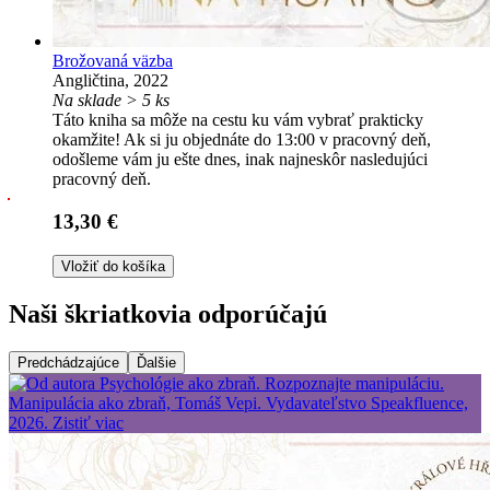
Brožovaná väzba
Angličtina, 2022
Na sklade > 5 ks
Táto kniha sa môže na cestu ku vám vybrať prakticky
okamžite! Ak si ju objednáte do 13:00 v pracovný deň,
odošleme vám ju ešte dnes, inak najneskôr nasledujúci
pracovný deň.
13,30 €
Vložiť do košíka
Naši škriatkovia odporúčajú
Predchádzajúce
Ďalšie