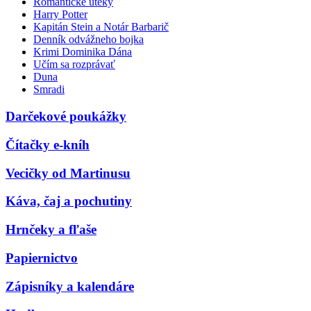
Romantické úteky
Harry Potter
Kapitán Stein a Notár Barbarič
Denník odvážneho bojka
Krimi Dominika Dána
Učím sa rozprávať
Duna
Smradi
Darčekové poukážky
Čítačky e-kníh
Vecičky od Martinusu
Káva, čaj a pochutiny
Hrnčeky a fľaše
Papiernictvo
Zápisníky a kalendáre