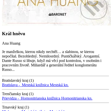
Král hněvu
Ana Huang
Je manželkou, kterou nikdy nechtěl… a slabinou, se kterou
nepočítal. Bezohledný. Nemilosrdný. Puntičkářský. Arogantní.
Dante Russo si libuje, když má věci pod kontrolou, v osobním i
pracovním životě. Miliardář a generální ředitel konglomerátu
Russo...
Bratislavský kraj (1)
Bratislava -
Mestská knižnica
Mestská kn.
Trenčiansky kraj (1)
Prievidza -
Hornonitrianska knižnica
Hornonitrianska kn.
Trnavský kraj (1)