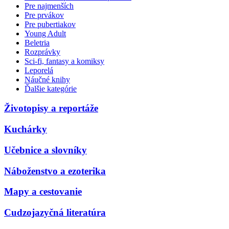
Pre najmenších
Pre prvákov
Pre pubertiakov
Young Adult
Beletria
Rozprávky
Sci-fi, fantasy a komiksy
Leporelá
Náučné knihy
Ďalšie kategórie
Životopisy a reportáže
Kuchárky
Učebnice a slovníky
Náboženstvo a ezoterika
Mapy a cestovanie
Cudzojazyčná literatúra