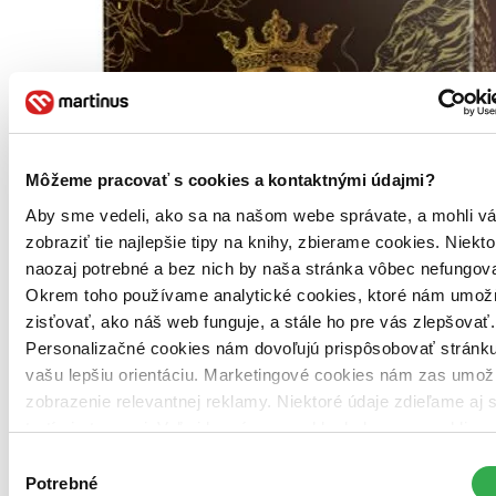
Môžeme pracovať s cookies a kontaktnými údajmi?
Aby sme vedeli, ako sa na našom webe správate, a mohli v
zobraziť tie najlepšie tipy na knihy, zbierame cookies. Niekt
naozaj potrebné a bez nich by naša stránka vôbec nefungova
Okrem toho používame analytické cookies, ktoré nám umož
zisťovať, ako náš web funguje, a stále ho pre vás zlepšovať.
Personalizačné cookies nám dovoľujú prispôsobovať stránku
vašu lepšiu orientáciu. Marketingové cookies nám zas umož
zobrazenie relevantnej reklamy. Niektoré údaje zdieľame aj 
tretími stranami. Veľmi by nám pomohlo, keby sme mohli
používať všetky tieto cookies. Ďakujeme!
Výber
Potrebné
súhlasu