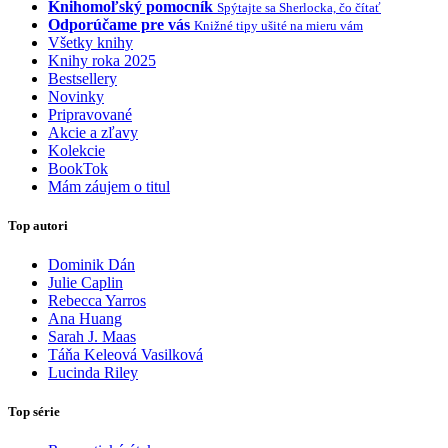
Knihomoľský pomocník
Spýtajte sa Sherlocka, čo čítať
Odporúčame pre vás
Knižné tipy ušité na mieru vám
Všetky knihy
Knihy roka 2025
Bestsellery
Novinky
Pripravované
Akcie a zľavy
Kolekcie
BookTok
Mám záujem o titul
Top autori
Dominik Dán
Julie Caplin
Rebecca Yarros
Ana Huang
Sarah J. Maas
Táňa Keleová Vasilková
Lucinda Riley
Top série