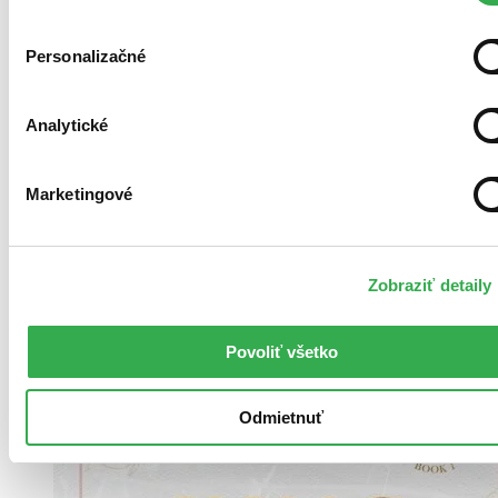
Personalizačné
Analytické
Pevná väzba
Slovenčina, 2025
Na sklade 4 ks
Túto knihu máme síce aktuálne na sklade, máme však už iba
Marketingové
posledné kusy. Ak ju chcete mať rýchlo, ponáhľajte sa!
Dodanie ďalších môže trvať dlhšie, zvyčajne do troch dní.
18,50 €
Zobraziť detaily
Vložiť do košíka
Povoliť všetko
Odmietnuť