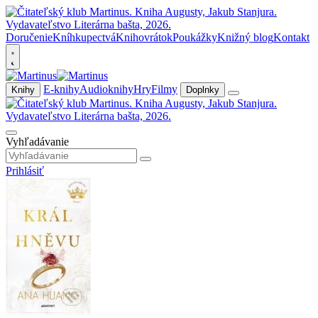
Doručenie
Kníhkupectvá
Knihovrátok
Poukážky
Knižný blog
Kontakt
E-knihy
Audioknihy
Hry
Filmy
Knihy
Doplnky
Vyhľadávanie
Prihlásiť