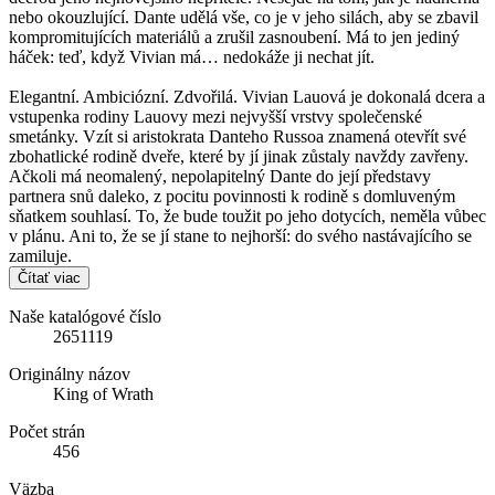
nebo okouzlující. Dante udělá vše, co je v jeho silách, aby se zbavil
kompromitujících materiálů a zrušil zasnoubení. Má to jen jediný
háček: teď, když Vivian má… nedokáže ji nechat jít.
Elegantní. Ambiciózní. Zdvořilá. Vivian Lauová je dokonalá dcera a
vstupenka rodiny Lauovy mezi nejvyšší vrstvy společenské
smetánky. Vzít si aristokrata Danteho Russoa znamená otevřít své
zbohatlické rodině dveře, které by jí jinak zůstaly navždy zavřeny.
Ačkoli má neomalený, nepolapitelný Dante do její představy
partnera snů daleko, z pocitu povinnosti k rodině s domluveným
sňatkem souhlasí. To, že bude toužit po jeho dotycích, neměla vůbec
v plánu. Ani to, že se jí stane to nejhorší: do svého nastávajícího se
zamiluje.
Čítať viac
Naše katalógové číslo
2651119
Originálny názov
King of Wrath
Počet strán
456
Väzba