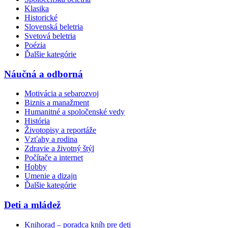
Klasika
Historické
Slovenská beletria
Svetová beletria
Poézia
Ďalšie kategórie
Náučná a odborná
Motivácia a sebarozvoj
Biznis a manažment
Humanitné a spoločenské vedy
História
Životopisy a reportáže
Vzťahy a rodina
Zdravie a životný štýl
Počítače a internet
Hobby
Umenie a dizajn
Ďalšie kategórie
Deti a mládež
Knihorad – poradca kníh pre deti