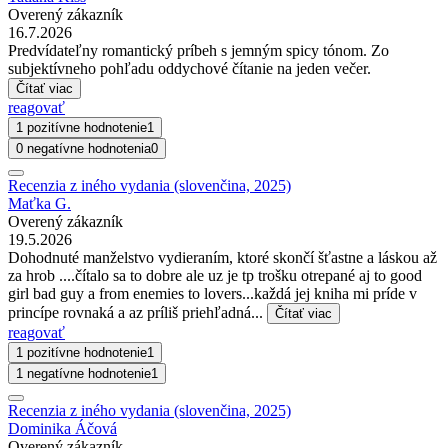
Overený zákazník
16.7.2026
Predvídateľny romantický príbeh s jemným spicy tónom. Zo
subjektívneho pohľadu oddychové čítanie na jeden večer.
Čítať viac
reagovať
1 pozitívne hodnotenie
1
0 negatívne hodnotenia
0
Recenzia z iného vydania (slovenčina, 2025)
Maťka G.
Overený zákazník
19.5.2026
Dohodnuté manželstvo vydieraním, ktoré skončí šťastne a láskou až
za hrob ....čítalo sa to dobre ale uz je tp trošku otrepané aj to good
girl bad guy a from enemies to lovers...každá jej kniha mi príde v
princípe rovnaká a az príliš priehľadná...
Čítať viac
reagovať
1 pozitívne hodnotenie
1
1 negatívne hodnotenie
1
Recenzia z iného vydania (slovenčina, 2025)
Dominika Áčová
Overený zákazník