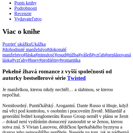
Popis knihy
Podrobnosti
Recenzie
Vydavateľstvo
Viac o knihe
Pozrieť ukážku
Ukážka
#dohodnuté manželstvo
#dokonalé
manželstvo
#láska
#minulosť
#osud
#túžba
#vášeň
#vzťah
#neplánovaná
láska
#vzťahy
#hnev
#problémy
#romantika
Pekelně žhavá romance z vyšší společnosti od
autorky bestsellerové série
Twisted
Je manželkou, kterou nikdy nechtěl… a slabinou, se kterou
nepočítal.
Nemilosrdný. Puntičkářský. Arogantní. Dante Russo si libuje, když
má věci pod kontrolou, v osobním i pracovním životě. Miliardář a
generální ředitel konglomerátu Russo Group neměl v plánu se ženit
– dokud není vydíráním donucený zasnoubit se se ženou, kterou
sotva zná. S Vivian Lauovou, dědičkou šperkařského byznysu a
dcerou jeho nejnovějšího nepřítele. Nesejde na tom, jak je nádherná