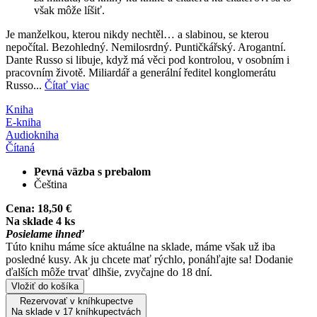
však môže líšiť.
Je manželkou, kterou nikdy nechtěl… a slabinou, se kterou
nepočítal. Bezohledný. Nemilosrdný. Puntičkářský. Arogantní.
Dante Russo si libuje, když má věci pod kontrolou, v osobním i
pracovním životě. Miliardář a generální ředitel konglomerátu
Russo...
Čítať viac
Kniha
E-kniha
Audiokniha
Čítaná
Pevná väzba s prebalom
Čeština
Cena:
18,50 €
Na sklade 4 ks
Posielame ihneď
Túto knihu máme síce aktuálne na sklade, máme však už iba
posledné kusy. Ak ju chcete mať rýchlo, ponáhľajte sa! Dodanie
ďalších môže trvať dlhšie, zvyčajne do 18 dní.
Vložiť do košíka
Rezervovať v kníhkupectve
Na sklade v 17 kníhkupectvách