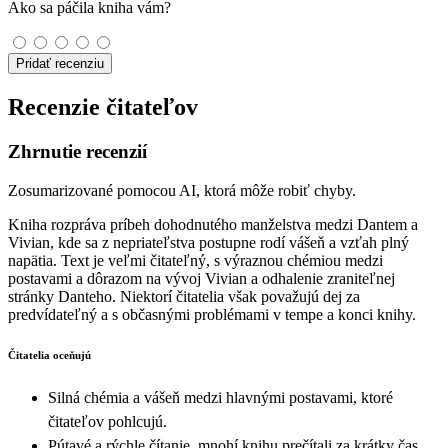
Ako sa páčila kniha vám?
Pridať recenziu
Recenzie čitateľov
Zhrnutie recenzií
Zosumarizované pomocou AI, ktorá môže robiť chyby.
Kniha rozpráva príbeh dohodnutého manželstva medzi Dantem a
Vivian, kde sa z nepriateľstva postupne rodí vášeň a vzťah plný
napätia. Text je veľmi čitateľný, s výraznou chémiou medzi
postavami a dôrazom na vývoj Vivian a odhalenie zraniteľnej
stránky Danteho. Niektorí čitatelia však považujú dej za
predvídateľný a s občasnými problémami v tempe a konci knihy.
Čitatelia oceňujú
Silná chémia a vášeň medzi hlavnými postavami, ktoré
čitateľov pohlcujú.
Pútavé a rýchle čítanie, mnohí knihu prečítali za krátky čas.