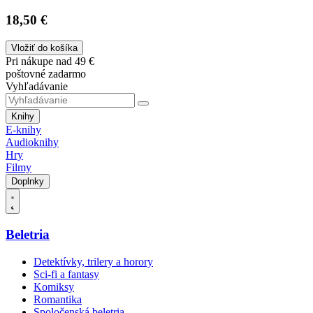
18,50 €
Vložiť do košíka
Pri nákupe nad 49 €
poštovné zadarmo
Vyhľadávanie
Knihy
E-knihy
Audioknihy
Hry
Filmy
Doplnky
Beletria
Detektívky, trilery a horory
Sci-fi a fantasy
Komiksy
Romantika
Spoločenská beletria