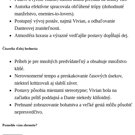
Autorka efektívne spracovala obľúbené trópy (dohodnuté
manželstvo, enemies-to-lovers).
Postupný vývoj postáv, najmä Vivian, a odhaľovanie
Danteovej zraniteľnosti.
Atmosféra luxusu a výrazné vedľajšie postavy dopĺňajú dej.
Čitatelia ďalej hodnotia
Príbeh je pre mnohých predvídateľný a obsahuje množstvo
klišé.
Nerovnomerné tempo a preskakovanie časových úsekov,
niektorí kritizovali aj slabší záver.
Postavy pôsobia miestami stereotypne; Vivian bola na
začiatku príliš poddajná a Dante niekedy klišoidný.
Prehnané zobrazovanie bohatstva a veľké gestá môžu pôsobiť
nepresvedčivo.
Pomohlo vám zhrnutie?