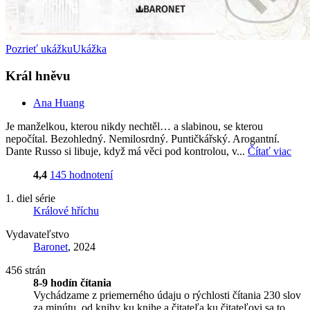
Pozrieť ukážku
Ukážka
Král hněvu
Ana Huang
Je manželkou, kterou nikdy nechtěl… a slabinou, se kterou
nepočítal. Bezohledný. Nemilosrdný. Puntičkářský. Arogantní.
Dante Russo si libuje, když má věci pod kontrolou, v...
Čítať viac
4,4
145 hodnotení
1. diel série
Králové hříchu
Vydavateľstvo
Baronet
, 2024
456 strán
8-9 hodín čítania
Vychádzame z priemerného údaju o rýchlosti čítania 230 slov
za minútu, od knihy ku knihe a čitateľa ku čitateľovi sa to