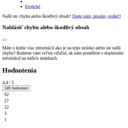
Erotické
Našli ste chybu alebo škodlivý obsah?
Dajte nám, prosím, vedieť!
Nahlásiť chybu alebo škodlivý obsah
Máte o knihe viac informácií ako je na tejto stránke alebo ste našli
chybu? Budeme vám veľmi vďační, ak nám pomôžete s doplnením
informácií na našich stránkach.
Hodnotenia
4,4
/ 5
145 hodnotení
92
27
22
3
1