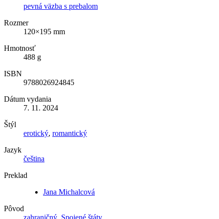
pevná väzba s prebalom
Rozmer
120×195 mm
Hmotnosť
488 g
ISBN
9788026924845
Dátum vydania
7. 11. 2024
Štýl
erotický
,
romantický
Jazyk
čeština
Preklad
Jana Michalcová
Pôvod
zahraničný
,
Spojené štáty