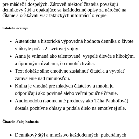
pre mládež i dospelých. Zároveň niektorí čitatelia považujú
denníkový štýl a opakujúce sa každodenné opisy za náročné na
čítanie a očakávali viac faktických informácií o vojne.
Čitatelia oceňujú
Autenticita a historická výpovedná hodnota denníka o živote
v úkryte počas 2. svetovej vojny.
Anna je vnímaná ako talentované, vyspelé dievča s hlbokými
a úprimnými úvahami, čo mnohí chvália.
Text dokáže silne emotívne zasiahnuť čitateľa a vyvolať
zamyslenie nad minulosťou.
Kniha je vhodná pre mladých čitateľov a mnohí ju
odporúčajú ako povinné alebo veľmi poučné čítanie.
Audiopodoba (spomenuté prednesy ako Táňa Pauhofová)
dostala pozitívne ohlasy a pridala dielo na emotívnej sile.
Čitatelia ďalej hodnotia
Denníkový štýl a množstvo každodenných, pubertálnych