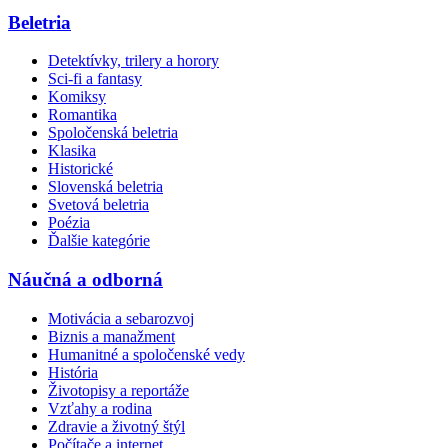
Beletria
Detektívky, trilery a horory
Sci-fi a fantasy
Komiksy
Romantika
Spoločenská beletria
Klasika
Historické
Slovenská beletria
Svetová beletria
Poézia
Ďalšie kategórie
Náučná a odborná
Motivácia a sebarozvoj
Biznis a manažment
Humanitné a spoločenské vedy
História
Životopisy a reportáže
Vzťahy a rodina
Zdravie a životný štýl
Počítače a internet