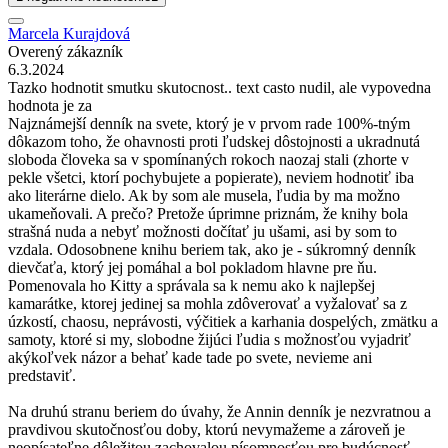
Marcela Kurajdová
Overený zákazník
6.3.2024
Tazko hodnotit smutku skutocnost.. text casto nudil, ale vypovedna
hodnota je za
Najznámejší denník na svete, ktorý je v prvom rade 100%-tným
dôkazom toho, že ohavnosti proti ľudskej dôstojnosti a ukradnutá
sloboda človeka sa v spomínaných rokoch naozaj stali (zhorte v
pekle všetci, ktorí pochybujete a popierate), neviem hodnotiť iba
ako literárne dielo. Ak by som ale musela, ľudia by ma možno
ukameňovali. A prečo? Pretože úprimne priznám, že knihy bola
strašná nuda a nebyť možnosti dočítať ju ušami, asi by som to
vzdala. Odosobnene knihu beriem tak, ako je - súkromný denník
dievčaťa, ktorý jej pomáhal a bol pokladom hlavne pre ňu.
Pomenovala ho Kitty a správala sa k nemu ako k najlepšej
kamarátke, ktorej jedinej sa mohla zdôverovať a vyžalovať sa z
úzkostí, chaosu, neprávosti, výčitiek a karhania dospelých, zmätku a
samoty, ktoré si my, slobodne žijúci ľudia s možnosťou vyjadriť
akýkoľvek názor a behať kade tade po svete, nevieme ani
predstaviť.
Na druhú stranu beriem do úvahy, že Annin denník je nezvratnou a
pravdivou skutočnosťou doby, ktorú nevymažeme a zároveň je
neopísateľne dôležitou zachovalou písomnosťou pre budúcnosť