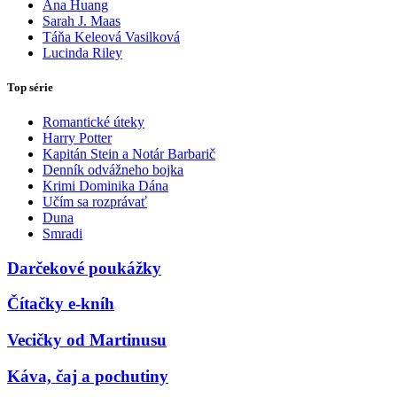
Ana Huang
Sarah J. Maas
Táňa Keleová Vasilková
Lucinda Riley
Top série
Romantické úteky
Harry Potter
Kapitán Stein a Notár Barbarič
Denník odvážneho bojka
Krimi Dominika Dána
Učím sa rozprávať
Duna
Smradi
Darčekové poukážky
Čítačky e-kníh
Vecičky od Martinusu
Káva, čaj a pochutiny