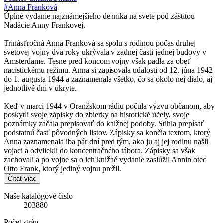
#Anna Franková
Úplné vydanie najznámejšieho denníka na svete pod záštitou
Nadácie Anny Frankovej.
Trinásťročná Anna Franková sa spolu s rodinou počas druhej
svetovej vojny dva roky ukrývala v zadnej časti jednej budovy v
Amsterdame. Tesne pred koncom vojny však padla za obeť
nacistickému režimu. Anna si zapisovala udalosti od 12. júna 1942
do 1. augusta 1944 a zaznamenala všetko, čo sa okolo nej dialo, aj
jednotlivé dni v úkryte.
Keď v marci 1944 v Oranžskom rádiu počula výzvu občanom, aby
poskytli svoje zápisky do zbierky na historické účely, svoje
poznámky začala prepisovať do knižnej podoby. Stihla prepísať
podstatnú časť pôvodných listov. Zápisky sa končia textom, ktorý
Anna zaznamenala iba pár dní pred tým, ako ju aj jej rodinu našli
vojaci a odvliekli do koncentračného tábora. Zápisky sa však
zachovali a po vojne sa o ich knižné vydanie zaslúžil Annin otec
Otto Frank, ktorý jediný vojnu prežil.
Čítať viac
Naše katalógové číslo
203880
Počet strán