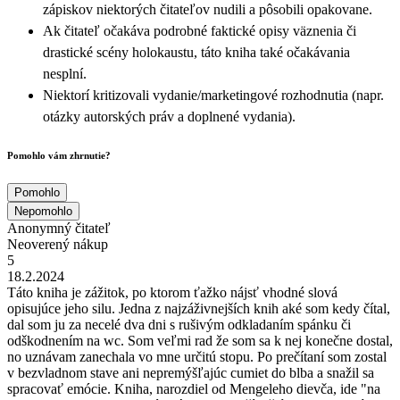
zápiskov niektorých čitateľov nudili a pôsobili opakovane.
Ak čitateľ očakáva podrobné faktické opisy väznenia či
drastické scény holokaustu, táto kniha také očakávania
nesplní.
Niektorí kritizovali vydanie/marketingové rozhodnutia (napr.
otázky autorských práv a doplnené vydania).
Pomohlo vám zhrnutie?
Pomohlo
Nepomohlo
Anonymný čitateľ
Neoverený nákup
5
18.2.2024
Táto kniha je zážitok, po ktorom ťažko nájsť vhodné slová
opisujúce jeho silu. Jedna z najzáživnejších knih aké som kedy čítal,
dal som ju za necelé dva dni s rušivým odkladaním spánku či
odškodnením na wc. Som veľmi rad že som sa k nej konečne dostal,
no uznávam zanechala vo mne určitú stopu. Po prečítaní som zostal
v bezvladnom stave ani nepremýšľajúc cumiet do blba a snažil sa
spracovať emócie. Kniha, narozdiel od Mengeleho dievča, ide "na