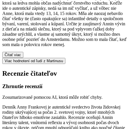
ktorá sa ledva mohla občas nadýchnuť čerstvého vzduchu. Keďže
ide o autentické zápisky, nedá sa im nič vyčítať, a už vôbec nie
Anne, ktorá mala vtedy 13, 14, 15 rokov. Mňa ale naozaj nebavilo
čítať všetky tie (často opakujúce sa) infantilné detaily o spoločnom
bývaní, varení, stolovaní a kúpaní. Určite je zaujímavý Annin vývin
z dieťaťa na mladú slečnu, ktorý sa pod vplyvom ťažkej doby
zásadne urýchlil, a vlastne aj samotný úkryt, ktorý si možno dnes
osobne prísť pozrieť do Amsterdamu. Možno som to mala čítať, keď
som mala o polovicu rokov menej.
Čítať viac
Viac hodnotení od ľudí z Martinusu
Recenzie čitateľov
Zhrnutie recenzií
Zosumarizované pomocou AI, ktorá môže robiť chyby.
Denník Anny Frankovej je autentické svedectvo života židovskej
rodiny ukrývajúcej sa počas 2. svetovej vojny, ktoré mnohých
čitateľov hlboko emotívne zasiahlo. Recenzie oceňujú Annin
literárny talent, vnútornú reflexiu a vývoj osobnosti počas dvoch
rokov v úkryte, pričom mnohí odporúčajú knihu ako poučné čítanie