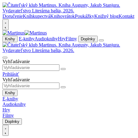
Doručenie
Kníhkupectvá
Knihovrátok
Poukážky
Knižný blog
Kontakt
E-knihy
Audioknihy
Hry
Filmy
Knihy
Doplnky
Vyhľadávanie
Prihlásiť
Vyhľadávanie
Knihy
E-knihy
Audioknihy
Hry
Filmy
Doplnky