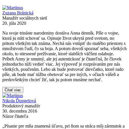
Zuzana Bránická
Manažér sociálnych sietí
20. júla 2020
Na svoje trináste narodeniny dostáva Anna denník. Píše o vojne,
ktorá ju núti schovať sa. Opisuje život ukrytá pred svetom, no
pritom všetkým tak známa. Nechá nás vstúpiť do malého priestoru s
množstvom ľudí, čo sa boja. A potom dovolí spoznať seba, všetkých
okolo, to stiesnené prežívanie, ktoré slabších väčšmi oslabuje.
Príbeh Anny je smutný, ale jej autentickosť je čitateľná, že človek
jednoducho túži vedieť viac. Jej výpoveď je rozprávaním pre nás
všetkých, poučením. Lebo ak bude jestvovať dievčatko, ktoré rado
píše, ak bude mať túžbu obetovať sa pre iných, v očiach vášeň a
predovšetkým chcieť žiť, tak ju potom musíme nechať.
Čítať viac
Nikola Ďungelová
Produktový manažér
30. decembra 2016
Názor čitateľa
„Písanie pre mňa znamená úľavu, pri ňom sa stráca môj zármutok a