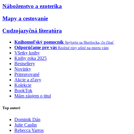
Náboženstvo a ezoterika
Mapy a cestovanie
Cudzojazyčná literatúra
Knihomoľský pomocník
Spýtajte sa Sherlocka, čo čítať
Odporúčame pre vás
Knižné tipy ušité na mieru vám
Všetky knihy
Knihy roka 2025
Bestsellery
Novinky
Pripravované
Akcie a zľavy
Kolekcie
BookTok
Mám záujem o titul
Top autori
Dominik Dán
Julie Caplin
Rebecca Yarros