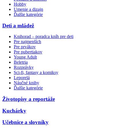
Hobby
Umenie a dizajn
Ďalšie kategórie
Deti a mládež
Knihorad – poradca kníh pre deti
Pre najmenších
Pre prvákov
Pre pubertiakov
Young Adult
Beletria
Rozprávky
Sci-fi, fantasy a komiksy
Leporelá
Náučné knihy
Ďalšie kategórie
Životopisy a reportáže
Kuchárky
Učebnice a slovníky