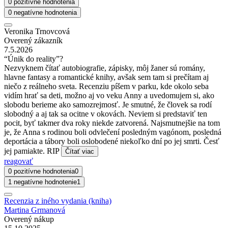
0 pozitívne hodnotenia
0 negatívne hodnotenia
Veronika Trnovcová
Overený zákazník
7.5.2026
“Únik do reality”?
Nezvyknem čítať autobiografie, zápisky, môj žaner sú romány,
hlavne fantasy a romantické knihy, avšak sem tam si prečítam aj
niečo z reálneho sveta. Recenziu píšem v parku, kde okolo seba
vidím hrať sa deti, možno aj vo veku Anny a uvedomujem si, ako
slobodu berieme ako samozrejmosť. Je smutné, že človek sa rodí
slobodný a aj tak sa ocitne v okovách. Neviem si predstaviť ten
pocit, byť takmer dva roky niekde zatvorená. Najsmutnejšie na tom
je, že Anna s rodinou boli odvlečení posledným vagónom, posledná
deportácia a tábory boli oslobodené niekoľko dní po jej smrti. Česť
jej pamiakte. RIP
Čítať viac
reagovať
0 pozitívne hodnotenia
0
1 negatívne hodnotenie
1
Recenzia z iného vydania (kniha)
Martina Grmanová
Overený nákup