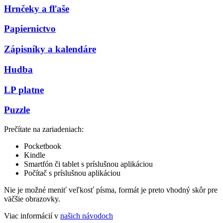
Hrnčeky a fľaše
Papiernictvo
Zápisníky a kalendáre
Hudba
LP platne
Puzzle
Prečítate na zariadeniach:
Pocketbook
Kindle
Smartfón či tablet s príslušnou aplikáciou
Počítač s príslušnou aplikáciou
Nie je možné meniť veľkosť písma, formát je preto vhodný skôr pre
väčšie obrazovky.
Viac informácií v
našich návodoch