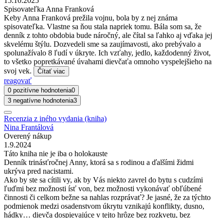
15.10.2025
Spisovateľka Anna Franková
Keby Anna Franková prežila vojnu, bola by z nej známa
spisovateľka. Vlastne sa ňou stala napriek tomu. Bála som sa, že
denník z tohto obdobia bude náročný, ale čítal sa ľahko aj vďaka jej
skvelému štýlu. Dozvedeli sme sa zaujímavosti, ako prebývalo a
spolunažívalo 8 ľudí v úkryte. Ich vzťahy, jedlo, každodenný život,
to všetko popretkávané úvahami dievčaťa omnoho vyspelejšieho na
svoj vek.
Čítať viac
reagovať
0 pozitívne hodnotenia
0
3 negatívne hodnotenia
3
Recenzia z iného vydania (kniha)
Nina Frantálová
Overený nákup
1.9.2024
Táto kniha nie je iba o holokauste
Denník trinásťročnej Anny, ktorá sa s rodinou a ďalšími židmi
ukrýva pred nacistami.
Ako by ste sa cítili vy, ak by Vás niekto zavrel do bytu s cudzími
ľuďmi bez možnosti ísť von, bez možnosti vykonávať obľúbené
činnosti či celkom bežne sa nahlas rozprávať? Je jasné, že za týchto
podmienok medzi osadenstvom úkrytu vznikajú konflikty, dusno,
hádky… dievča dospievajúce v tejto hrôze bez rozkvetu, bez