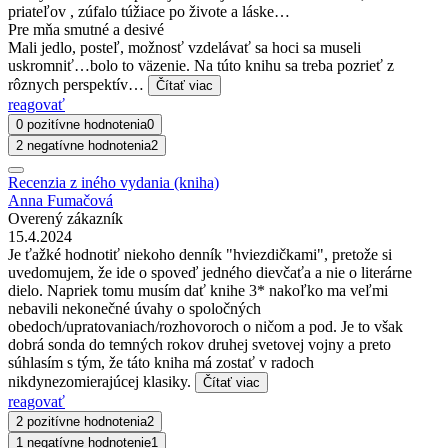
priateľov , zúfalo túžiace po živote a láske…
Pre mňa smutné a desivé
Mali jedlo, posteľ, možnosť vzdelávať sa hoci sa museli
uskromniť…bolo to väzenie. Na túto knihu sa treba pozrieť z
rôznych perspektív…
Čítať viac
reagovať
0 pozitívne hodnotenia
0
2 negatívne hodnotenia
2
Recenzia z iného vydania (kniha)
Anna Fumačová
Overený zákazník
15.4.2024
Je ťažké hodnotiť niekoho denník "hviezdičkami", pretože si
uvedomujem, že ide o spoveď jedného dievčaťa a nie o literárne
dielo. Napriek tomu musím dať knihe 3* nakoľko ma veľmi
nebavili nekonečné úvahy o spoločných
obedoch/upratovaniach/rozhovoroch o ničom a pod. Je to však
dobrá sonda do temných rokov druhej svetovej vojny a preto
súhlasím s tým, že táto kniha má zostať v radoch
nikdynezomierajúcej klasiky.
Čítať viac
reagovať
2 pozitívne hodnotenia
2
1 negatívne hodnotenie
1