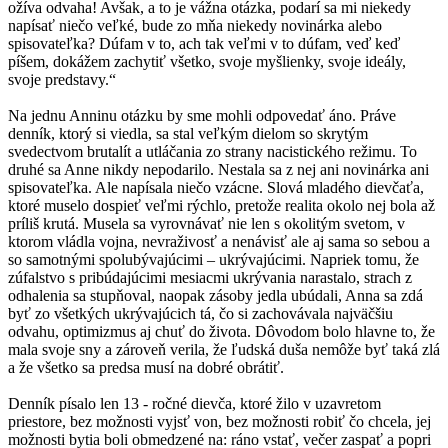
ožíva odvaha! Avšak, a to je vážna otázka, podarí sa mi niekedy
napísať niečo veľké, bude zo mňa niekedy novinárka alebo
spisovateľka? Dúfam v to, ach tak veľmi v to dúfam, veď keď
píšem, dokážem zachytiť všetko, svoje myšlienky, svoje ideály,
svoje predstavy.“
Na jednu Anninu otázku by sme mohli odpovedať áno. Práve
denník, ktorý si viedla, sa stal veľkým dielom so skrytým
svedectvom brutalít a utláčania zo strany nacistického režimu. To
druhé sa Anne nikdy nepodarilo. Nestala sa z nej ani novinárka ani
spisovateľka. Ale napísala niečo vzácne. Slová mladého dievčaťa,
ktoré muselo dospieť veľmi rýchlo, pretože realita okolo nej bola až
príliš krutá. Musela sa vyrovnávať nie len s okolitým svetom, v
ktorom vládla vojna, nevraživosť a nenávisť ale aj sama so sebou a
so samotnými spolubývajúcimi – ukrývajúcimi. Napriek tomu, že
zúfalstvo s pribúdajúcimi mesiacmi ukrývania narastalo, strach z
odhalenia sa stupňoval, naopak zásoby jedla ubúdali, Anna sa zdá
byť zo všetkých ukrývajúcich tá, čo si zachovávala najväčšiu
odvahu, optimizmus aj chuť do života. Dôvodom bolo hlavne to, že
mala svoje sny a zároveň verila, že ľudská duša nemôže byť taká zlá
a že všetko sa predsa musí na dobré obrátiť.
Denník písalo len 13 - ročné dievča, ktoré žilo v uzavretom
priestore, bez možnosti vyjsť von, bez možnosti robiť čo chcela, jej
možnosti bytia boli obmedzené na: ráno vstať, večer zaspať a popri