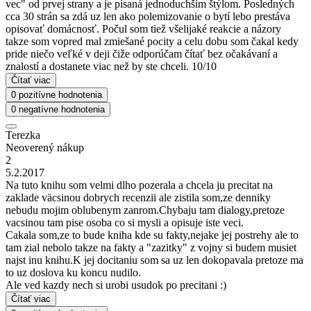
vec" od prvej strany a je písaná jednoduchším štýlom. Posledných
cca 30 strán sa zdá uz len ako polemizovanie o bytí lebo prestáva
opisovať domácnosť. Počul som tiež všelijaké reakcie a názory
takze som vopred mal zmiešané pocity a celu dobu som čakal kedy
pride niečo veľké v deji čiže odporúčam čítať bez očakávaní a
znalostí a dostanete viac než by ste chceli. 10/10
Čítať viac
0 pozitívne hodnotenia
0 negatívne hodnotenia
Terezka
Neoverený nákup
2
5.2.2017
Na tuto knihu som velmi dlho pozerala a chcela ju precitat na
zaklade väcsinou dobrych recenzii ale zistila som,ze denniky
nebudu mojim oblubenym zanrom.Chybaju tam dialogy,pretoze
vacsinou tam pise osoba co si mysli a opisuje iste veci.
Cakala som,ze to bude kniha kde su fakty,nejake jej postrehy ale to
tam zial nebolo takze na fakty a "zazitky" z vojny si budem musiet
najst inu knihu.K jej docitaniu som sa uz len dokopavala pretoze ma
to uz doslova ku koncu nudilo.
Ale ved kazdy nech si urobi usudok po precitani :)
Čítať viac