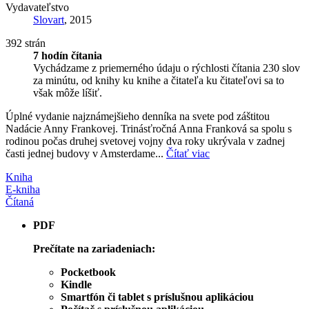
Vydavateľstvo
Slovart
, 2015
392 strán
7 hodín čítania
Vychádzame z priemerného údaju o rýchlosti čítania 230 slov
za minútu, od knihy ku knihe a čitateľa ku čitateľovi sa to
však môže líšiť.
Úplné vydanie najznámejšieho denníka na svete pod záštitou
Nadácie Anny Frankovej. Trinásťročná Anna Franková sa spolu s
rodinou počas druhej svetovej vojny dva roky ukrývala v zadnej
časti jednej budovy v Amsterdame...
Čítať viac
Kniha
E-kniha
Čítaná
PDF
Prečítate na zariadeniach:
Pocketbook
Kindle
Smartfón či tablet s príslušnou aplikáciou