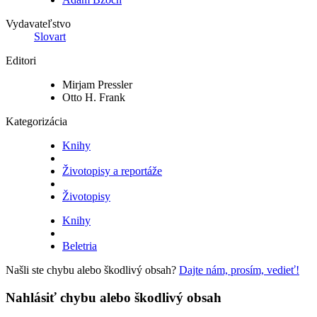
Vydavateľstvo
Slovart
Editori
Mirjam Pressler
Otto H. Frank
Kategorizácia
Knihy
Životopisy a reportáže
Životopisy
Knihy
Beletria
Našli ste chybu alebo škodlivý obsah?
Dajte nám, prosím, vedieť!
Nahlásiť chybu alebo škodlivý obsah