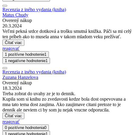
Recenzia z iného vydania (kniha)
Matus Chudy
Overený nákup
20.3.2024
Veľmi pekná srdce dotiková a trošku smutná knižka. Páči sa mi celý
ten príbeh ako to musela anna v takom mladom veku prežívať.
Čítať viac
reagovať
1 pozitívne hodnotenie
1
1 negatívne hodnotenie
1
Recenzia z iného vydania (kniha)
Zuzana Hanzelova
Overený nákup
18.3.2024
Treba zobrat do uvahy ze je to dennik.
Kupila som si knihu zo zvedavosti kedze bola dost ospevovana a
mna tato tema dost zaujima. Ako zaujimave citani pretoze to je
dennik ale neviem ci by som ju nejak vrucne odporucila.
Čítať viac
reagovať
0 pozitívne hodnotenia
0
1 negatívne hodnotenie
1