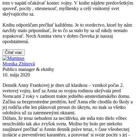
tom v napätí očakávať koniec vojny. V knihe nájdete predovšetkým
spoveď, pocity , stiesnenosť, myšlienky a celý vnútorný svet
skrývajúceho sa.
Knihu odporúčam prečítať každému. Je to svedectvo, ktoré by nám
navždy malo pripomínať, že to čo sa stalo by sa už nikdy nemalo
zopakovať. Nech Annina viera v dobro človeka je naozaj
opodstatnená.
Čítať viac
Monika Zbínová
Publico manager & eknihy
10. mája 2020
Denník Anny Frankovej je dnes už klasikou – vznikol počas 2.
svetovej vojny, keď sa Anna so svojou rodinou ukrývala pred
Nemcami 2 roky v zadnom trakte jedného amsterdamského domu.
Začína sa bezprostredne predtým, keď Anna ešte chodila do školy a
jej rodičia ešte len plánovali presun do úkrytu, no inak sa všetko
odohráva už za zatemnenými oknami.
Dúfam, že teraz nebudem za necitlivku, ale mňa toto dielo vôbec
neuchvátilo tak ako zvyšok sveta. Možno by bolo pre niekoho
zaujímavé prečítať si Annin denník práve teraz, v čase všeobecnej
izolácie a preventívnej karantény, a porovnať si svoje pocity s jej -