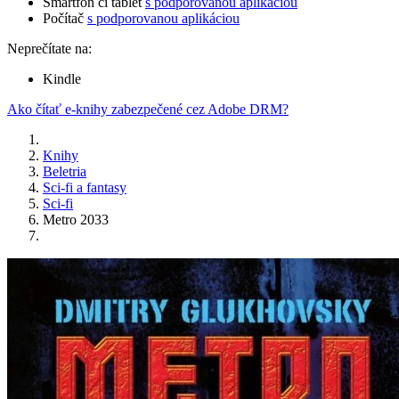
Smartfón či tablet
s podporovanou aplikáciou
Počítač
s podporovanou aplikáciou
Neprečítate na:
Kindle
Ako čítať e-knihy zabezpečené cez Adobe DRM?
Knihy
Beletria
Sci-fi a fantasy
Sci-fi
Metro 2033