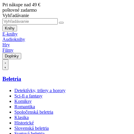
Pri nákupe nad 49 €
poštovné zadarmo
Vyhľadávanie
Knihy
E-knihy
Audioknihy
Hry
Filmy
Doplnky
Beletria
Detektívky, trilery a horory
Sci-fi a fantasy
Komiksy
Romantika
Spoločenská beletria
Klasika
Historické
Slovenská beletria
Svetová beletria