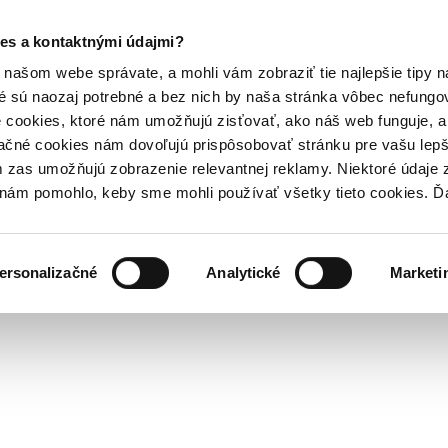
es a kontaktnými údajmi?
našom webe správate, a mohli vám zobraziť tie najlepšie tipy n
é sú naozaj potrebné a bez nich by naša stránka vôbec nefung
 cookies, ktoré nám umožňujú zisťovať, ako náš web funguje, a 
ačné cookies nám dovoľujú prispôsobovať stránku pre vašu lepši
zas umožňujú zobrazenie relevantnej reklamy. Niektoré údaje z
y nám pomohlo, keby sme mohli používať všetky tieto cookies. 
ersonalizačné
Analytické
Marketi