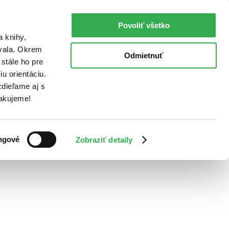
Povoliť všetko
a knihy,
ovala. Okrem
Odmietnuť
stále ho pre
u orientáciu.
dieľame aj s
Ďakujeme!
ngové
Zobraziť detaily