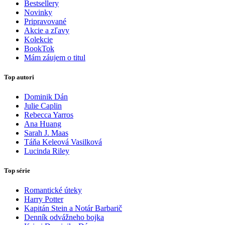
Bestsellery
Novinky
Pripravované
Akcie a zľavy
Kolekcie
BookTok
Mám záujem o titul
Top autori
Dominik Dán
Julie Caplin
Rebecca Yarros
Ana Huang
Sarah J. Maas
Táňa Keleová Vasilková
Lucinda Riley
Top série
Romantické úteky
Harry Potter
Kapitán Stein a Notár Barbarič
Denník odvážneho bojka