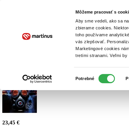
Doručenie
Kníhkupectvá
Knihovrátok
Poukážky
Knižný blog
Kontakt
Môžeme pracovať s cooki
Aby sme vedeli, ako sa na 
zbierame cookies. Niektor
E-knihy
Audioknihy
Hry
Filmy
Knihy
Doplnky
toho používame analytické
vás zlepšovať. Personaliz
Vyhľadávanie
Marketingové cookies nám 
tretími stranami. Veľmi b
Prihlásiť
Výber
Potrebné
P
súhlasu
23,45 €