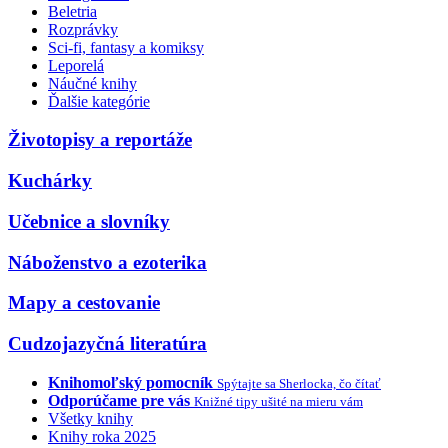
Beletria
Rozprávky
Sci-fi, fantasy a komiksy
Leporelá
Náučné knihy
Ďalšie kategórie
Životopisy a reportáže
Kuchárky
Učebnice a slovníky
Náboženstvo a ezoterika
Mapy a cestovanie
Cudzojazyčná literatúra
Knihomoľský pomocník
Spýtajte sa Sherlocka, čo čítať
Odporúčame pre vás
Knižné tipy ušité na mieru vám
Všetky knihy
Knihy roka 2025