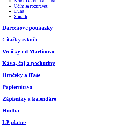
Krimi Dominika Dána
Učím sa rozprávať
Duna
Smradi
Darčekové poukážky
Čítačky e-kníh
Vecičky od Martinusu
Káva, čaj a pochutiny
Hrnčeky a fľaše
Papiernictvo
Zápisníky a kalendáre
Hudba
LP platne