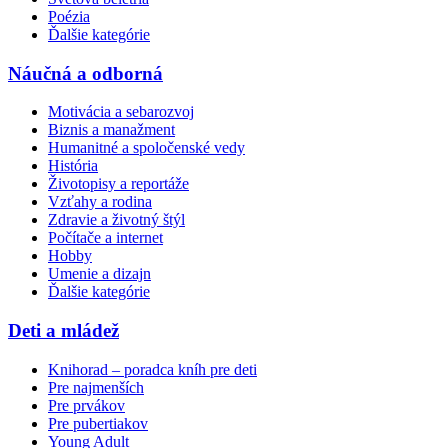
Poézia
Ďalšie kategórie
Náučná a odborná
Motivácia a sebarozvoj
Biznis a manažment
Humanitné a spoločenské vedy
História
Životopisy a reportáže
Vzťahy a rodina
Zdravie a životný štýl
Počítače a internet
Hobby
Umenie a dizajn
Ďalšie kategórie
Deti a mládež
Knihorad – poradca kníh pre deti
Pre najmenších
Pre prvákov
Pre pubertiakov
Young Adult