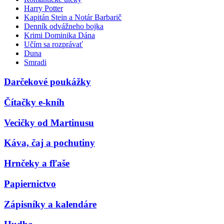
Harry Potter
Kapitán Stein a Notár Barbarič
Denník odvážneho bojka
Krimi Dominika Dána
Učím sa rozprávať
Duna
Smradi
Darčekové poukážky
Čítačky e-kníh
Vecičky od Martinusu
Káva, čaj a pochutiny
Hrnčeky a fľaše
Papiernictvo
Zápisníky a kalendáre