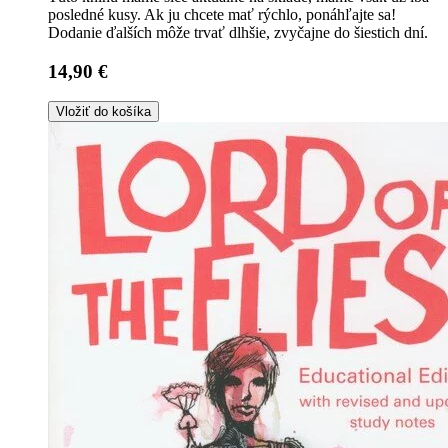
posledné kusy. Ak ju chcete mať rýchlo, ponáhľajte sa!
Dodanie ďalších môže trvať dlhšie, zvyčajne do šiestich dní.
14,90 €
Vložiť do košíka