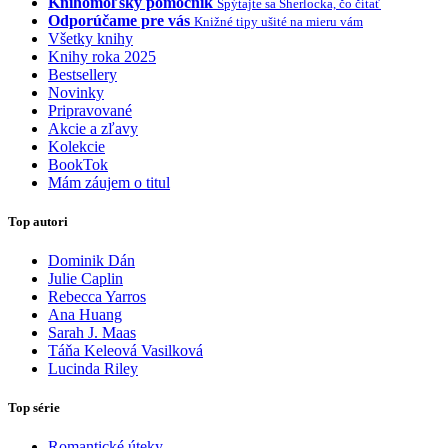
Knihomoľský pomocník
Spýtajte sa Sherlocka, čo čítať
Odporúčame pre vás
Knižné tipy ušité na mieru vám
Všetky knihy
Knihy roka 2025
Bestsellery
Novinky
Pripravované
Akcie a zľavy
Kolekcie
BookTok
Mám záujem o titul
Top autori
Dominik Dán
Julie Caplin
Rebecca Yarros
Ana Huang
Sarah J. Maas
Táňa Keleová Vasilková
Lucinda Riley
Top série
Romantické úteky