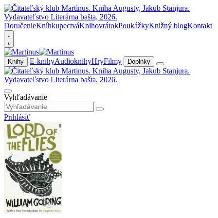
Doručenie
Kníhkupectvá
Knihovrátok
Poukážky
Knižný blog
Kontakt
E-knihy
Audioknihy
Hry
Filmy
Knihy
Doplnky
Vyhľadávanie
Prihlásiť