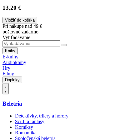
13,20 €
Vložiť do košíka
Pri nákupe nad 49 €
poštovné zadarmo
Vyhľadávanie
Knihy
E-knihy
Audioknihy
Hry
Filmy
Doplnky
Beletria
Detektívky, trilery a horory
Sci-fi a fantasy
Komiksy
Romantika
Spoločenská beletria