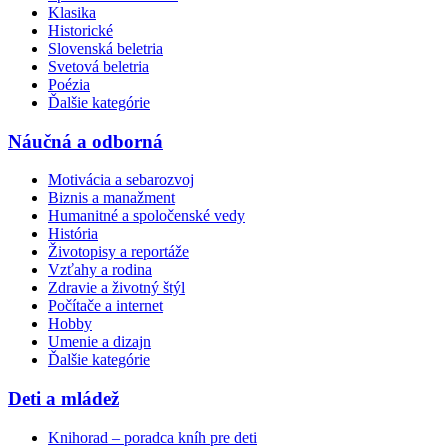
Klasika
Historické
Slovenská beletria
Svetová beletria
Poézia
Ďalšie kategórie
Náučná a odborná
Motivácia a sebarozvoj
Biznis a manažment
Humanitné a spoločenské vedy
História
Životopisy a reportáže
Vzťahy a rodina
Zdravie a životný štýl
Počítače a internet
Hobby
Umenie a dizajn
Ďalšie kategórie
Deti a mládež
Knihorad – poradca kníh pre deti