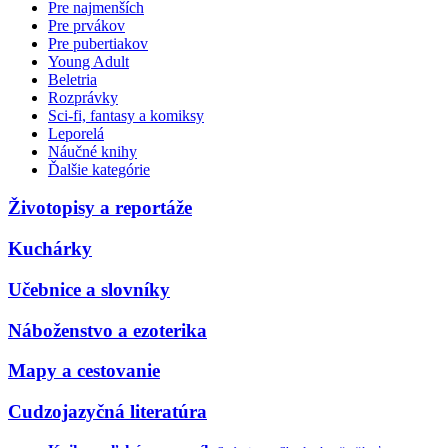
Pre najmenších
Pre prvákov
Pre pubertiakov
Young Adult
Beletria
Rozprávky
Sci-fi, fantasy a komiksy
Leporelá
Náučné knihy
Ďalšie kategórie
Životopisy a reportáže
Kuchárky
Učebnice a slovníky
Náboženstvo a ezoterika
Mapy a cestovanie
Cudzojazyčná literatúra