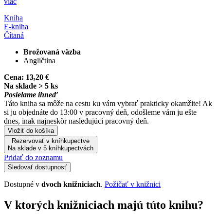
viac
Kniha
E-kniha
Čítaná
Brožovaná väzba
Angličtina
Cena:
13,20 €
Na sklade > 5 ks
Posielame ihneď
Táto kniha sa môže na cestu ku vám vybrať prakticky okamžite! Ak
si ju objednáte do 13:00 v pracovný deň, odošleme vám ju ešte
dnes, inak najneskôr nasledujúci pracovný deň.
Vložiť do košíka
Rezervovať v kníhkupectve
Na sklade v 5 kníhkupectvách
Pridať do zoznamu
Sledovať dostupnosť
Dostupné v
dvoch knižniciach
.
Požičať v knižnici
V ktorých knižniciach majú túto knihu?