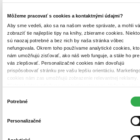
Môžeme pracovať s cookies a kontaktnými údajmi?
Aby sme vedeli, ako sa na našom webe správate, a mohli v
zobraziť tie najlepšie tipy na knihy, zbierame cookies. Niekto
sú naozaj potrebné a bez nich by naša stránka vôbec
nefungovala. Okrem toho používame analytické cookies, kto
nám umožňujú zisťovať, ako náš web funguje, a stále ho pre
vás zlepšovať. Personalizačné cookies nám dovoľujú
prispôsobovať stránku pre vašu lepšiu orientáciu. Marketing
cookies nám zas umožňujú zobrazenie relevantnej reklamy.
Niektoré údaje zdieľame aj s tretími stranami. Veľmi by nám
pomohlo, keby sme mohli používať všetky tieto cookies.
Výber
Pevná väzba
Ďakujeme!
Potrebné
Angličtina, 2024
súhlasu
Na sklade 1 ks
Túto knihu máme síce aktuálne na sklade, máme však už iba
posledné kusy. Ak ju chcete mať rýchlo, ponáhľajte sa!
Personalizačné
Dodanie ďalších môže trvať dlhšie, zvyčajne do 31 dní.
24,10 €