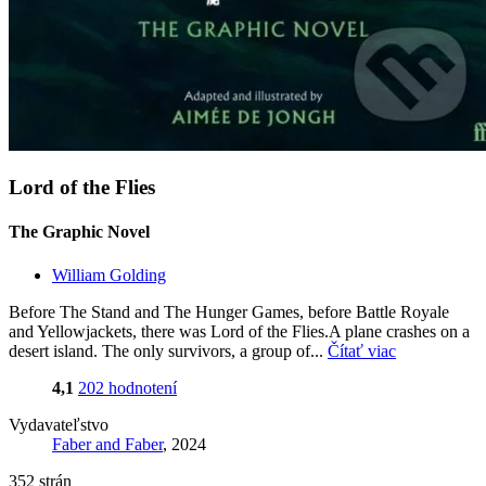
Lord of the Flies
The Graphic Novel
William Golding
Before The Stand and The Hunger Games, before Battle Royale
and Yellowjackets, there was Lord of the Flies.A plane crashes on a
desert island. The only survivors, a group of...
Čítať viac
4,1
202 hodnotení
Vydavateľstvo
Faber and Faber
, 2024
352 strán