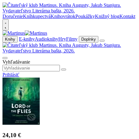
Doručenie
Kníhkupectvá
Knihovrátok
Poukážky
Knižný blog
Kontakt
E-knihy
Audioknihy
Hry
Filmy
Knihy
Doplnky
Vyhľadávanie
Prihlásiť
24,10 €