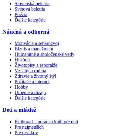
Slovenská beletria
Svetová beletria
Poézia
Ďalšie kategórie
Náučná a odborná
Motivácia a sebarozvoj
Biznis a manažment
Humanitné a spoločenské vedy
História
Životopisy a reportáže
Vzťahy a rodina
Zdravie a životný štýl
Počítače a internet
Hobby
Umenie a dizajn
Ďalšie kategórie
Deti a mládež
Knihorad – poradca kníh pre deti
Pre najmenších
Pre prvákov