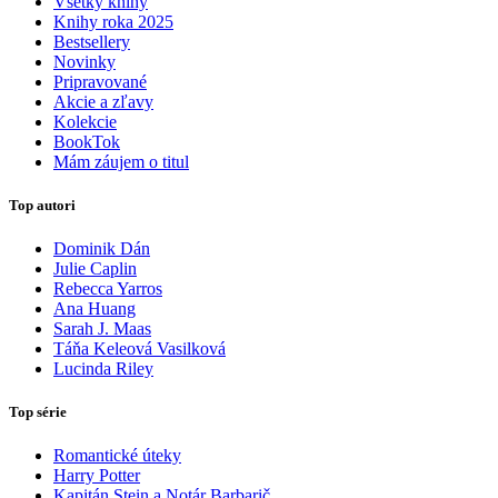
Všetky knihy
Knihy roka 2025
Bestsellery
Novinky
Pripravované
Akcie a zľavy
Kolekcie
BookTok
Mám záujem o titul
Top autori
Dominik Dán
Julie Caplin
Rebecca Yarros
Ana Huang
Sarah J. Maas
Táňa Keleová Vasilková
Lucinda Riley
Top série
Romantické úteky
Harry Potter
Kapitán Stein a Notár Barbarič