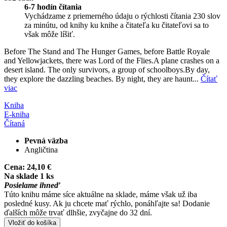
6-7 hodín čítania
Vychádzame z priemerného údaju o rýchlosti čítania 230 slov
za minútu, od knihy ku knihe a čitateľa ku čitateľovi sa to
však môže líšiť.
Before The Stand and The Hunger Games, before Battle Royale
and Yellowjackets, there was Lord of the Flies.A plane crashes on a
desert island. The only survivors, a group of schoolboys.By day,
they explore the dazzling beaches. By night, they are haunt...
Čítať
viac
Kniha
E-kniha
Čítaná
Pevná väzba
Angličtina
Cena:
24,10 €
Na sklade 1 ks
Posielame ihneď
Túto knihu máme síce aktuálne na sklade, máme však už iba
posledné kusy. Ak ju chcete mať rýchlo, ponáhľajte sa! Dodanie
ďalších môže trvať dlhšie, zvyčajne do 32 dní.
Vložiť do košíka