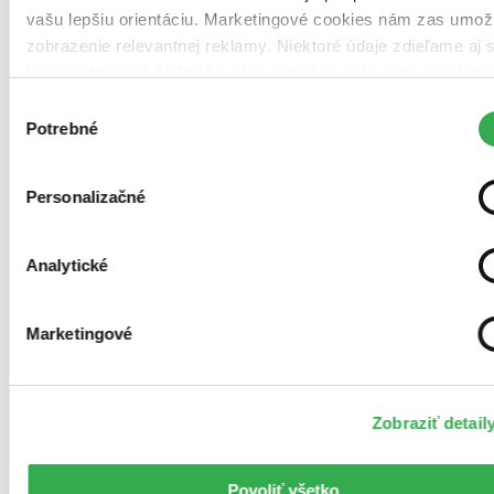
vašu lepšiu orientáciu. Marketingové cookies nám zas umož
zobrazenie relevantnej reklamy. Niektoré údaje zdieľame aj 
tretími stranami. Veľmi by nám pomohlo, keby sme mohli po
všetky tieto cookies. Ďakujeme!
Výber
Potrebné
súhlasu
Personalizačné
Analytické
Marketingové
Zobraziť detail
Povoliť všetko