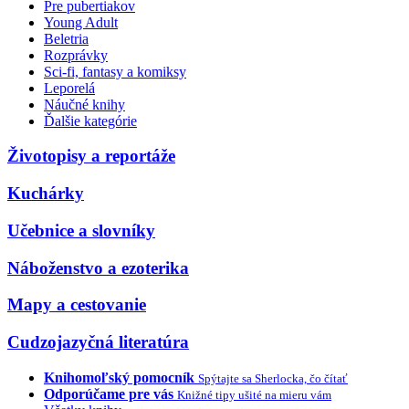
Pre pubertiakov
Young Adult
Beletria
Rozprávky
Sci-fi, fantasy a komiksy
Leporelá
Náučné knihy
Ďalšie kategórie
Životopisy a reportáže
Kuchárky
Učebnice a slovníky
Náboženstvo a ezoterika
Mapy a cestovanie
Cudzojazyčná literatúra
Knihomoľský pomocník
Spýtajte sa Sherlocka, čo čítať
Odporúčame pre vás
Knižné tipy ušité na mieru vám