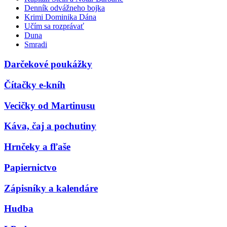
Denník odvážneho bojka
Krimi Dominika Dána
Učím sa rozprávať
Duna
Smradi
Darčekové poukážky
Čítačky e-kníh
Vecičky od Martinusu
Káva, čaj a pochutiny
Hrnčeky a fľaše
Papiernictvo
Zápisníky a kalendáre
Hudba