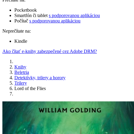
Pocketbook
Smartfón či tablet
s podporovanou aplikáciou
Počítač
s podporovanou aplikáciou
Neprečítate na:
Kindle
Ako čítať e-knihy zabezpečené cez Adobe DRM?
Knihy
Beletria
Detektívky, trilery a horory
Trilery
Lord of the Flies