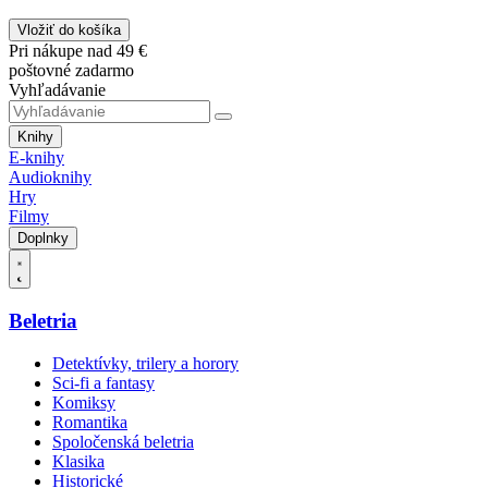
Vložiť do košíka
Pri nákupe nad 49 €
poštovné zadarmo
Vyhľadávanie
Knihy
E-knihy
Audioknihy
Hry
Filmy
Doplnky
Beletria
Detektívky, trilery a horory
Sci-fi a fantasy
Komiksy
Romantika
Spoločenská beletria
Klasika
Historické