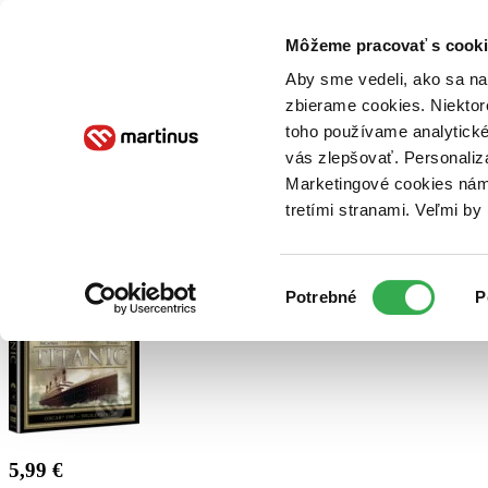
Doručenie
Kníhkupectvá
Knihovrátok
Poukážky
Knižný blog
Kontakt
Môžeme pracovať s cooki
Aby sme vedeli, ako sa na 
zbierame cookies. Niektor
E-knihy
Audioknihy
Hry
Filmy
Knihy
Doplnky
toho používame analytické
vás zlepšovať. Personaliz
Vyhľadávanie
Marketingové cookies nám 
tretími stranami. Veľmi b
Prihlásiť
Výber
Potrebné
P
súhlasu
5,99 €