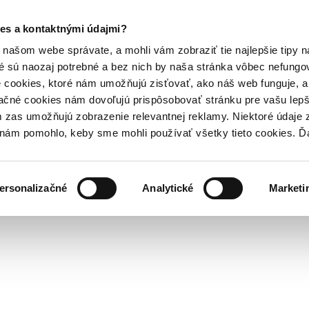
es a kontaktnými údajmi?
našom webe správate, a mohli vám zobraziť tie najlepšie tipy n
é sú naozaj potrebné a bez nich by naša stránka vôbec nefung
 cookies, ktoré nám umožňujú zisťovať, ako náš web funguje, a 
ačné cookies nám dovoľujú prispôsobovať stránku pre vašu lepši
zas umožňujú zobrazenie relevantnej reklamy. Niektoré údaje z
y nám pomohlo, keby sme mohli používať všetky tieto cookies. 
ersonalizačné
Analytické
Marketi