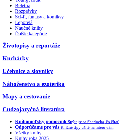
Beletria
Rozprávky
Sci-fi, fantasy a komiksy
Leporelá
Náučné knihy
Ďalšie kategórie
Životopisy a reportáže
Kuchárky
Učebnice a slovníky
Náboženstvo a ezoterika
Mapy a cestovanie
Cudzojazyčná literatúra
Knihomoľský pomocník
Spýtajte sa Sherlocka, čo čítať
Odporúčame pre vás
Knižné tipy ušité na mieru vám
Všetky knihy
Knihy roka 2025