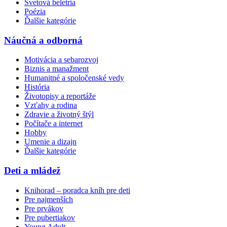
Svetová beletria
Poézia
Ďalšie kategórie
Náučná a odborná
Motivácia a sebarozvoj
Biznis a manažment
Humanitné a spoločenské vedy
História
Životopisy a reportáže
Vzťahy a rodina
Zdravie a životný štýl
Počítače a internet
Hobby
Umenie a dizajn
Ďalšie kategórie
Deti a mládež
Knihorad – poradca kníh pre deti
Pre najmenších
Pre prvákov
Pre pubertiakov
Young Adult