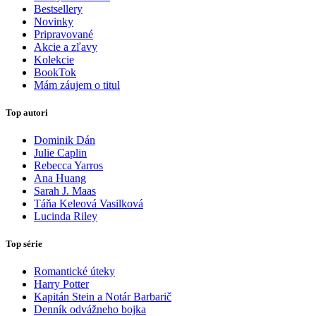
Bestsellery
Novinky
Pripravované
Akcie a zľavy
Kolekcie
BookTok
Mám záujem o titul
Top autori
Dominik Dán
Julie Caplin
Rebecca Yarros
Ana Huang
Sarah J. Maas
Táňa Keleová Vasilková
Lucinda Riley
Top série
Romantické úteky
Harry Potter
Kapitán Stein a Notár Barbarič
Denník odvážneho bojka