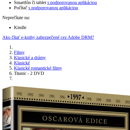
Smartfón či tablet
s podporovanou aplikáciou
Počítač
s podporovanou aplikáciou
Neprečítate na:
Kindle
Ako čítať e-knihy zabezpečené cez Adobe DRM?
Filmy
Klasické a drámy
Klasické
Klasické romantické filmy
Titanic - 2 DVD