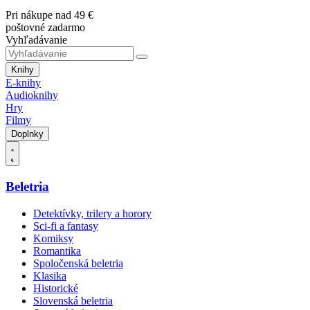
Pri nákupe nad 49 €
poštovné zadarmo
Vyhľadávanie
Knihy
E-knihy
Audioknihy
Hry
Filmy
Doplnky
Beletria
Detektívky, trilery a horory
Sci-fi a fantasy
Komiksy
Romantika
Spoločenská beletria
Klasika
Historické
Slovenská beletria