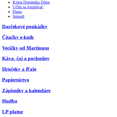
Krimi Dominika Dána
Učím sa rozprávať
Duna
Smradi
Darčekové poukážky
Čítačky e-kníh
Vecičky od Martinusu
Káva, čaj a pochutiny
Hrnčeky a fľaše
Papiernictvo
Zápisníky a kalendáre
Hudba
LP platne