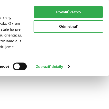
Povoliť všetko
a knihy,
ovala. Okrem
Odmietnuť
stále ho pre
u orientáciu.
dieľame aj s
Ďakujeme!
ngové
Zobraziť detaily