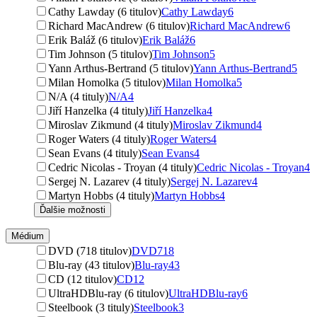
Cathy Lawday (6 titulov)
Cathy Lawday
6
Richard MacAndrew (6 titulov)
Richard MacAndrew
6
Erik Baláž (6 titulov)
Erik Baláž
6
Tim Johnson (5 titulov)
Tim Johnson
5
Yann Arthus-Bertrand (5 titulov)
Yann Arthus-Bertrand
5
Milan Homolka (5 titulov)
Milan Homolka
5
N/A (4 tituly)
N/A
4
Jiří Hanzelka (4 tituly)
Jiří Hanzelka
4
Miroslav Zikmund (4 tituly)
Miroslav Zikmund
4
Roger Waters (4 tituly)
Roger Waters
4
Sean Evans (4 tituly)
Sean Evans
4
Cedric Nicolas - Troyan (4 tituly)
Cedric Nicolas - Troyan
4
Sergej N. Lazarev (4 tituly)
Sergej N. Lazarev
4
Martyn Hobbs (4 tituly)
Martyn Hobbs
4
Ďalšie možnosti
Médium
DVD (718 titulov)
DVD
718
Blu-ray (43 titulov)
Blu-ray
43
CD (12 titulov)
CD
12
UltraHDBlu-ray (6 titulov)
UltraHDBlu-ray
6
Steelbook (3 tituly)
Steelbook
3