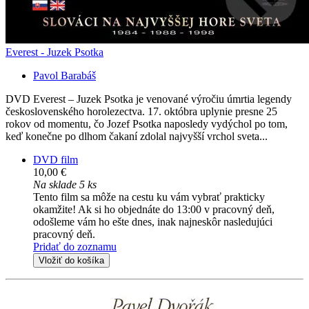
Everest - Juzek Psotka
Pavol Barabáš
DVD Everest – Juzek Psotka je venované výročiu úmrtia legendy
československého horolezectva. 17. októbra uplynie presne 25
rokov od momentu, čo Jozef Psotka naposledy vydýchol po tom,
keď konečne po dlhom čakaní zdolal najvyšší vrchol sveta...
DVD film
10,00 €
Na sklade 5 ks
Tento film sa môže na cestu ku vám vybrať prakticky
okamžite! Ak si ho objednáte do 13:00 v pracovný deň,
odošleme vám ho ešte dnes, inak najneskôr nasledujúci
pracovný deň.
Pridať do zoznamu
Vložiť do košíka