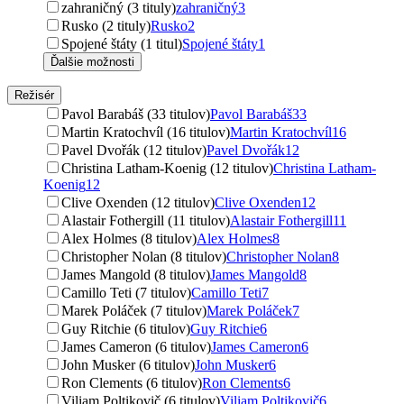
zahraničný (3 tituly)
zahraničný
3
Rusko (2 tituly)
Rusko
2
Spojené štáty (1 titul)
Spojené štáty
1
Ďalšie možnosti
Režisér
Pavol Barabáš (33 titulov)
Pavol Barabáš
33
Martin Kratochvíl (16 titulov)
Martin Kratochvíl
16
Pavel Dvořák (12 titulov)
Pavel Dvořák
12
Christina Latham-Koenig (12 titulov)
Christina Latham-
Koenig
12
Clive Oxenden (12 titulov)
Clive Oxenden
12
Alastair Fothergill (11 titulov)
Alastair Fothergill
11
Alex Holmes (8 titulov)
Alex Holmes
8
Christopher Nolan (8 titulov)
Christopher Nolan
8
James Mangold (8 titulov)
James Mangold
8
Camillo Teti (7 titulov)
Camillo Teti
7
Marek Poláček (7 titulov)
Marek Poláček
7
Guy Ritchie (6 titulov)
Guy Ritchie
6
James Cameron (6 titulov)
James Cameron
6
John Musker (6 titulov)
John Musker
6
Ron Clements (6 titulov)
Ron Clements
6
Viliam Poltikovič (6 titulov)
Viliam Poltikovič
6