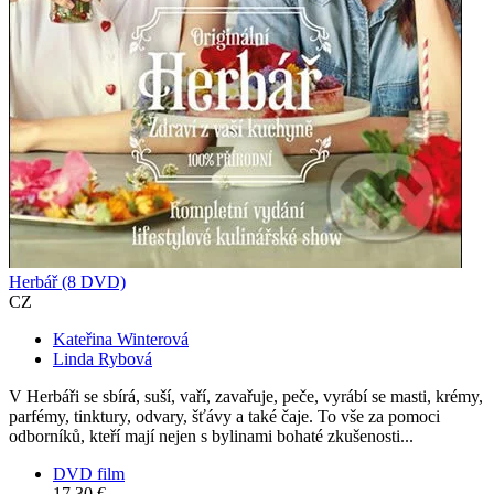
Herbář (8 DVD)
CZ
Kateřina Winterová
Linda Rybová
V Herbáři se sbírá, suší, vaří, zavařuje, peče, vyrábí se masti, krémy,
parfémy, tinktury, odvary, šťávy a také čaje. To vše za pomoci
odborníků, kteří mají nejen s bylinami bohaté zkušenosti...
DVD film
17,30 €