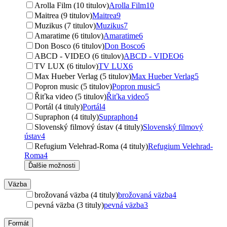
Arolla Film (10 titulov)
Arolla Film
10
Maitrea (9 titulov)
Maitrea
9
Muzikus (7 titulov)
Muzikus
7
Amaratime (6 titulov)
Amaratime
6
Don Bosco (6 titulov)
Don Bosco
6
ABCD - VIDEO (6 titulov)
ABCD - VIDEO
6
TV LUX (6 titulov)
TV LUX
6
Max Hueber Verlag (5 titulov)
Max Hueber Verlag
5
Popron music (5 titulov)
Popron music
5
Řiťka video (5 titulov)
Řiťka video
5
Portál (4 tituly)
Portál
4
Supraphon (4 tituly)
Supraphon
4
Slovenský filmový ústav (4 tituly)
Slovenský filmový
ústav
4
Refugium Velehrad-Roma (4 tituly)
Refugium Velehrad-
Roma
4
Ďalšie možnosti
Väzba
brožovaná väzba (4 tituly)
brožovaná väzba
4
pevná väzba (3 tituly)
pevná väzba
3
Formát