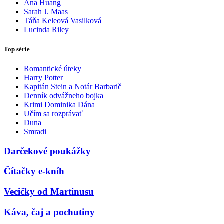
Ana Huang
Sarah J. Maas
Táňa Keleová Vasilková
Lucinda Riley
Top série
Romantické úteky
Harry Potter
Kapitán Stein a Notár Barbarič
Denník odvážneho bojka
Krimi Dominika Dána
Učím sa rozprávať
Duna
Smradi
Darčekové poukážky
Čítačky e-kníh
Vecičky od Martinusu
Káva, čaj a pochutiny