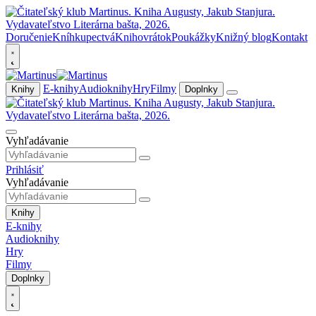
Doručenie
Kníhkupectvá
Knihovrátok
Poukážky
Knižný blog
Kontakt
E-knihy
Audioknihy
Hry
Filmy
Knihy
Doplnky
Vyhľadávanie
Prihlásiť
Vyhľadávanie
Knihy
E-knihy
Audioknihy
Hry
Filmy
Doplnky