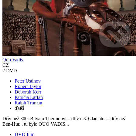
Quo Vadis
CZ
2 DVD
Peter Ustinov
Robert Taylor
Deborah Kerr
Patricia Laffan
Ralph Truman
ďalší
Dřív než 300: Bitva u Thermopyl... dřív než Gladiátor... dřív než
Ben-Hur... tu bylo QUO VADIS...
DVD film