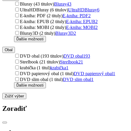
Bluray (43 titulov)
Bluray
43
UltraHDBluray (6 titulov)
UltraHDBluray
6
E-kniha: PDF (2 tituly)
E-kniha: PDF
2
E-kniha: EPUB (2 tituly)
E-kniha: EPUB
2
E-kniha: MOBI (2 tituly)
E-kniha: MOBI
2
Bluray3D (2 tituly)
Bluray3D
2
Ďalšie možnosti
Obal
DVD obal (193 titulov)
DVD obal
193
Steelbook (21 titulov)
Steelbook
21
krabička (1 titul)
krabička
1
DVD papierový obal (1 titul)
DVD papierový obal
1
DVD slim obal (1 titul)
DVD slim obal
1
Ďalšie možnosti
Zúžiť výber
Zoradiť