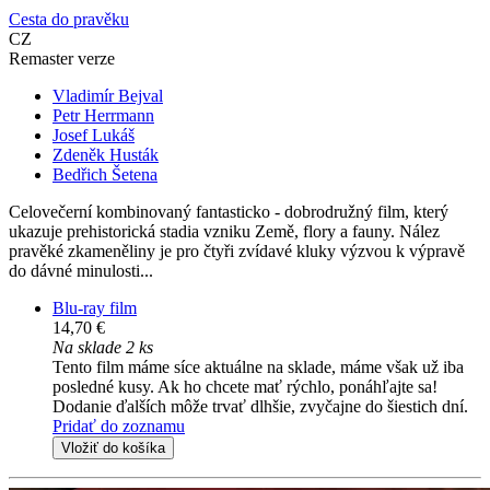
Cesta do pravěku
CZ
Remaster verze
Vladimír Bejval
Petr Herrmann
Josef Lukáš
Zdeněk Husták
Bedřich Šetena
Celovečerní kombinovaný fantasticko - dobrodružný film, který
ukazuje prehistorická stadia vzniku Země, flory a fauny. Nález
pravěké zkameněliny je pro čtyři zvídavé kluky výzvou k výpravě
do dávné minulosti...
Blu-ray film
14,70 €
Na sklade 2 ks
Tento film máme síce aktuálne na sklade, máme však už iba
posledné kusy. Ak ho chcete mať rýchlo, ponáhľajte sa!
Dodanie ďalších môže trvať dlhšie, zvyčajne do šiestich dní.
Pridať do zoznamu
Vložiť do košíka