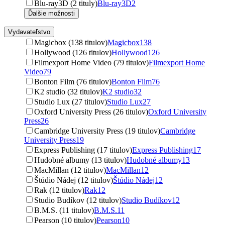
Blu-ray3D (2 tituly)
Blu-ray3D
2
Ďalšie možnosti
Vydavateľstvo
Magicbox (138 titulov)
Magicbox
138
Hollywood (126 titulov)
Hollywood
126
Filmexport Home Video (79 titulov)
Filmexport Home
Video
79
Bonton Film (76 titulov)
Bonton Film
76
K2 studio (32 titulov)
K2 studio
32
Studio Lux (27 titulov)
Studio Lux
27
Oxford University Press (26 titulov)
Oxford University
Press
26
Cambridge University Press (19 titulov)
Cambridge
University Press
19
Express Publishing (17 titulov)
Express Publishing
17
Hudobné albumy (13 titulov)
Hudobné albumy
13
MacMillan (12 titulov)
MacMillan
12
Štúdio Nádej (12 titulov)
Štúdio Nádej
12
Rak (12 titulov)
Rak
12
Studio Budíkov (12 titulov)
Studio Budíkov
12
B.M.S. (11 titulov)
B.M.S.
11
Pearson (10 titulov)
Pearson
10