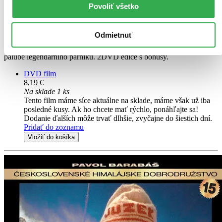
Billy Zane
Povoliť všetko
Kathy Bates
Bill Paxton
ďalší
Odmietnuť
Luxusní plavba se promění v boj o život. Příběh o lásce a zkáze na
palubě legendárního parníku. 2DVD edice s bonusy.
DVD film
8,19 €
Na sklade 1 ks
Tento film máme síce aktuálne na sklade, máme však už iba
posledné kusy. Ak ho chcete mať rýchlo, ponáhľajte sa!
Dodanie ďalších môže trvať dlhšie, zvyčajne do šiestich dní.
Pridať do zoznamu
Vložiť do košíka