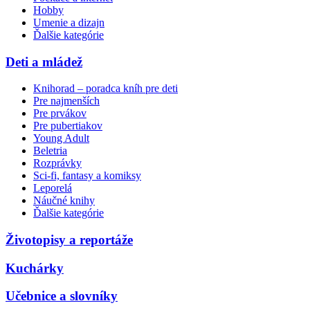
Hobby
Umenie a dizajn
Ďalšie kategórie
Deti a mládež
Knihorad – poradca kníh pre deti
Pre najmenších
Pre prvákov
Pre pubertiakov
Young Adult
Beletria
Rozprávky
Sci-fi, fantasy a komiksy
Leporelá
Náučné knihy
Ďalšie kategórie
Životopisy a reportáže
Kuchárky
Učebnice a slovníky