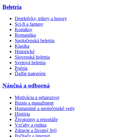
Beletria
Detektívky, trilery a horory
Sci-fi a fantasy
Komiksy
Romantika
Spoločenská beletria
Klasika
Historické
Slovenská beletria
Svetová beletria
Poézia
Ďalšie kategórie
Náučná a odborná
Motivácia a sebarozvoj
Biznis a manažment
Humanitné a spoločenské vedy
História
Životopisy a reportáže
Vzťahy a rodina
Zdravie a životný štýl
Počítače a internet