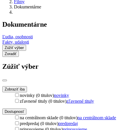
Filmy
Dokumentárne
Dokumentárne
Ľudia, osobnosti
Fakty, udalosti
Zúžiť výber
Zoradiť
Zúžiť výber
Zobraziť iba
novinky (0 titulov)
novinky
zľavnené tituly (0 titulov)
zľavnené tituly
Dostupnosť
na centrálnom sklade (0 titulov)
na centrálnom sklade
predpredaj (0 titulov)
predpredaj
pripravujeme (0 titulov)
pripravujeme