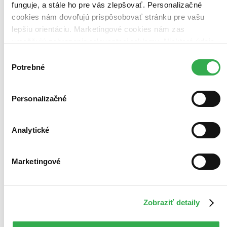
funguje, a stále ho pre vás zlepšovať. Personalizačné
cookies nám dovoľujú prispôsobovať stránku pre vašu
lepšiu orientáciu. Marketingové cookies nám zas
umožňujú zobrazenie relevantnej reklamy. Niektoré údaje
zdieľame aj s tretími stranami. Veľmi by nám pomohlo,
Výber
keby sme mohli používať všetky tieto cookies. Ďakujeme!
Potrebné
súhlasu
Personalizačné
Analytické
Marketingové
Titanic
CZ
2 DVD
Zobraziť detaily
Leonardo DiCaprio
Kate Winslet