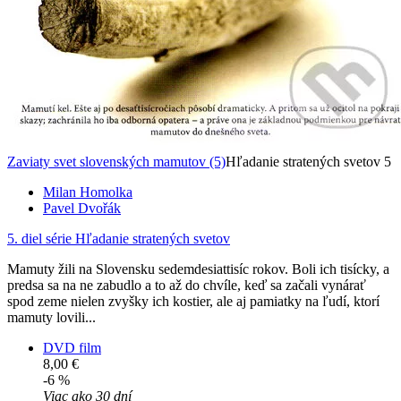
Zaviaty svet slovenských mamutov (5)
Hľadanie stratených svetov 5
Milan Homolka
Pavel Dvořák
5. diel série
Hľadanie stratených svetov
Mamuty žili na Slovensku sedemdesiattisíc rokov. Boli ich tisícky, a
predsa sa na ne zabudlo a to až do chvíle, keď sa začali vynárať
spod zeme nielen zvyšky ich kostier, ale aj pamiatky na ľudí, ktorí
mamuty lovili...
DVD film
8,00 €
-6 %
Viac ako 30 dní