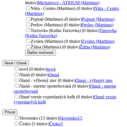
titulov)
Michalovce - ATRIUM (Martinus)
Nitra - Centro (Martinus) (0 titulov)
Nitra - Centro
(Martinus)
Poprad (Martinus) (0 titulov)
Poprad (Martinus)
Prešov (Martinus) (0 titulov)
Prešov (Martinus)
Turzovka (Kniha Turzovka) (0 titulov)
Turzovka
(Kniha Turzovka)
Zvolen (Martinus) (0 titulov)
Zvolen (Martinus)
Žilina (Martinus) (0 titulov)
Žilina (Martinus)
Ďalšie možnosti
Nové / čítané
nová (0 titulov)
nová
čítaná (0 titulov)
čítaná
čítaná - výborný stav (0 titulov)
čítaná - výborný stav
čítaná - mierne opotrebovaná (0 titulov)
čítaná - mierne
opotrebovaná
čítané verzie vypredaných kníh (0 titulov)
čítané verzie
vypredaných kníh
Pôvod
Slovensko (15 titulov)
Slovensko
15
Česko (5 titulov)
Česko
5