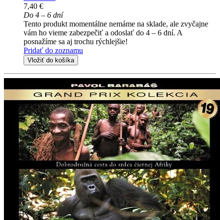
7,40 €
Do 4 – 6 dní
Tento produkt momentálne nemáme na sklade, ale zvyčajne
vám ho vieme zabezpečiť a odoslať do 4 – 6 dní. A
posnažíme sa aj trochu rýchlejšie!
Pridať do zoznamu
Vložiť do košíka