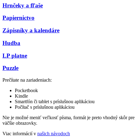
Hrnčeky a fľaše
Papiernictvo
Zápisníky a kalendáre
Hudba
LP platne
Puzzle
Prečítate na zariadeniach:
Pocketbook
Kindle
Smartfón či tablet s príslušnou aplikáciou
Počítač s príslušnou aplikáciou
Nie je možné meniť veľkosť písma, formát je preto vhodný skôr pre
väčšie obrazovky.
Viac informácií v
našich návodoch