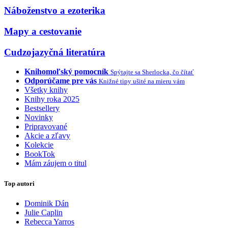
Náboženstvo a ezoterika
Mapy a cestovanie
Cudzojazyčná literatúra
Knihomoľský pomocník
Spýtajte sa Sherlocka, čo čítať
Odporúčame pre vás
Knižné tipy ušité na mieru vám
Všetky knihy
Knihy roka 2025
Bestsellery
Novinky
Pripravované
Akcie a zľavy
Kolekcie
BookTok
Mám záujem o titul
Top autori
Dominik Dán
Julie Caplin
Rebecca Yarros