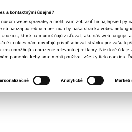
es a kontaktnými údajmi?
našom webe správate, a mohli vám zobraziť tie najlepšie tipy n
é sú naozaj potrebné a bez nich by naša stránka vôbec nefung
 cookies, ktoré nám umožňujú zisťovať, ako náš web funguje, a 
ačné cookies nám dovoľujú prispôsobovať stránku pre vašu lepši
zas umožňujú zobrazenie relevantnej reklamy. Niektoré údaje z
y nám pomohlo, keby sme mohli používať všetky tieto cookies. 
ersonalizačné
Analytické
Marketi