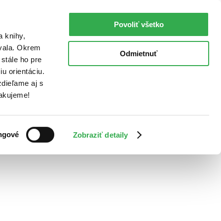
Povoliť všetko
a knihy,
ovala. Okrem
Odmietnuť
stále ho pre
u orientáciu.
dieľame aj s
Ďakujeme!
ngové
Zobraziť detaily