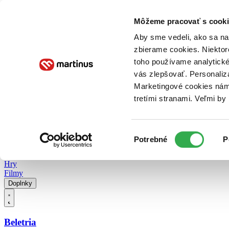
Doručenie
Kníhkupectvá
Knihovrátok
Poukážky
Knižný blog
Kontakt
Môžeme pracovať s cooki
Aby sme vedeli, ako sa na 
zbierame cookies. Niektor
E-knihy
Audioknihy
Hry
Filmy
Knihy
Doplnky
toho používame analytické
vás zlepšovať. Personaliz
Vyhľadávanie
Marketingové cookies nám 
tretími stranami. Veľmi b
Prihlásiť
Vyhľadávanie
Výber
Knihy
Potrebné
P
súhlasu
E-knihy
Audioknihy
Hry
Filmy
Doplnky
Beletria