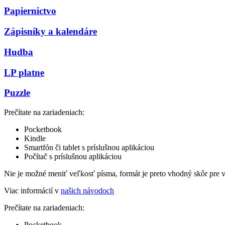
Papiernictvo
Zápisníky a kalendáre
Hudba
LP platne
Puzzle
Prečítate na zariadeniach:
Pocketbook
Kindle
Smartfón či tablet s príslušnou aplikáciou
Počítač s príslušnou aplikáciou
Nie je možné meniť veľkosť písma, formát je preto vhodný skôr pre 
Viac informácií v
našich návodoch
Prečítate na zariadeniach:
Pocketbook