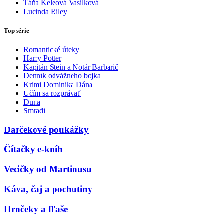
Táňa Keleová Vasilková
Lucinda Riley
Top série
Romantické úteky
Harry Potter
Kapitán Stein a Notár Barbarič
Denník odvážneho bojka
Krimi Dominika Dána
Učím sa rozprávať
Duna
Smradi
Darčekové poukážky
Čítačky e-kníh
Vecičky od Martinusu
Káva, čaj a pochutiny
Hrnčeky a fľaše