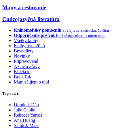
Mapy a cestovanie
Cudzojazyčná literatúra
Knihomoľský pomocník
Spýtajte sa Sherlocka, čo čítať
Odporúčame pre vás
Knižné tipy ušité na mieru vám
Všetky knihy
Knihy roka 2025
Bestsellery
Novinky
Pripravované
Akcie a zľavy
Kolekcie
BookTok
Mám záujem o titul
Top autori
Dominik Dán
Julie Caplin
Rebecca Yarros
Ana Huang
Sarah J. Maas