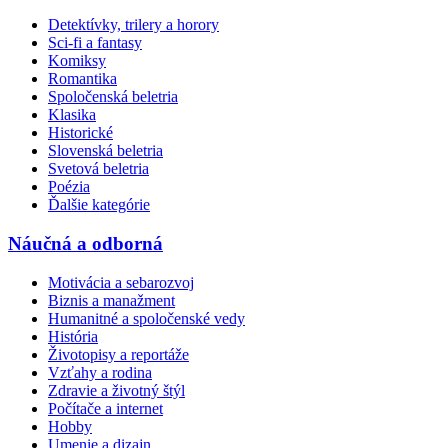
Detektívky, trilery a horory
Sci-fi a fantasy
Komiksy
Romantika
Spoločenská beletria
Klasika
Historické
Slovenská beletria
Svetová beletria
Poézia
Ďalšie kategórie
Náučná a odborná
Motivácia a sebarozvoj
Biznis a manažment
Humanitné a spoločenské vedy
História
Životopisy a reportáže
Vzťahy a rodina
Zdravie a životný štýl
Počítače a internet
Hobby
Umenie a dizajn