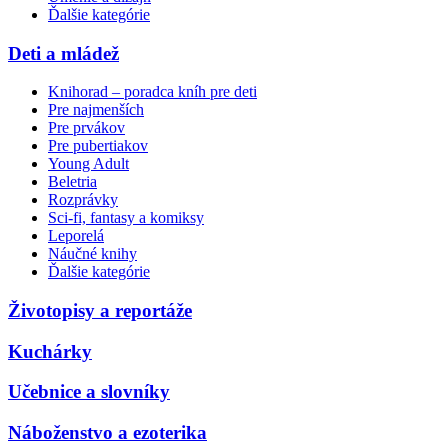
Ďalšie kategórie
Deti a mládež
Knihorad – poradca kníh pre deti
Pre najmenších
Pre prvákov
Pre pubertiakov
Young Adult
Beletria
Rozprávky
Sci-fi, fantasy a komiksy
Leporelá
Náučné knihy
Ďalšie kategórie
Životopisy a reportáže
Kuchárky
Učebnice a slovníky
Náboženstvo a ezoterika