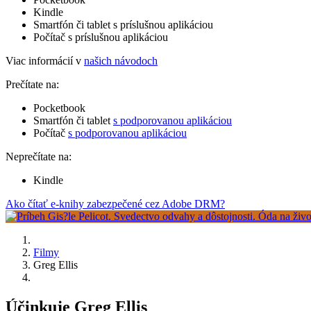
Kindle
Smartfón či tablet s príslušnou aplikáciou
Počítač s príslušnou aplikáciou
Viac informácií v
našich návodoch
Prečítate na:
Pocketbook
Smartfón či tablet
s podporovanou aplikáciou
Počítač
s podporovanou aplikáciou
Neprečítate na:
Kindle
Ako čítať e-knihy zabezpečené cez Adobe DRM?
Filmy
Greg Ellis
Účinkuje Greg Ellis