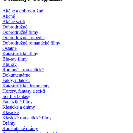
Akčné a dobrodružné
Akčné
Akčné sci-fi
Dobrodružné
Dobrodružné filmy
Dobrodružné komédie
Dobrodružné romantické filmy
Ostatné
Katastrofické filmy
Blu-ray filmy
Blu-ray
Rodinné a romantické
Dokumentárne
Fakty, udalosti
Katastrofické dokumenty
Horory, fantasy a sci-fi
Sci-fi a fantasy
Fantazijné filmy
Klasické a drámy
Klasické
Klasické romantické filmy
Drámy
Romantické drámy