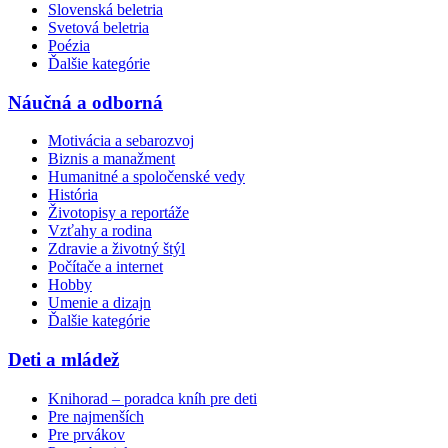
Slovenská beletria
Svetová beletria
Poézia
Ďalšie kategórie
Náučná a odborná
Motivácia a sebarozvoj
Biznis a manažment
Humanitné a spoločenské vedy
História
Životopisy a reportáže
Vzťahy a rodina
Zdravie a životný štýl
Počítače a internet
Hobby
Umenie a dizajn
Ďalšie kategórie
Deti a mládež
Knihorad – poradca kníh pre deti
Pre najmenších
Pre prvákov