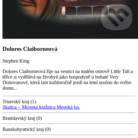
Dolores Claiborneová
Stephen King
Dolores Claiborneová žije na vesnici na malém ostrově Little Tall a
těžce si vydělává na živobytí jako hospodyně u bohaté Very
Donovanové, která tam každoročně jezdí na letní sezónu do svého
domu...
Trnavský kraj (1)
Skalica -
Mestská knižnica
Mestská kn.
Bratislavský kraj (0)
Banskobystrický kraj (0)