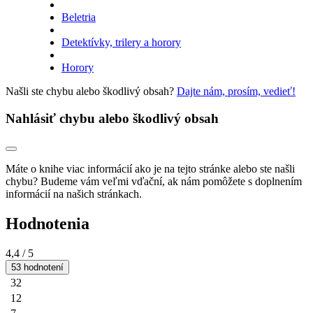
Beletria
Detektívky, trilery a horory
Horory
Našli ste chybu alebo škodlivý obsah?
Dajte nám, prosím, vedieť!
Nahlásiť chybu alebo škodlivý obsah
Máte o knihe viac informácií ako je na tejto stránke alebo ste našli
chybu? Budeme vám veľmi vďační, ak nám pomôžete s doplnením
informácií na našich stránkach.
Hodnotenia
4,4
/ 5
53 hodnotení
32
12