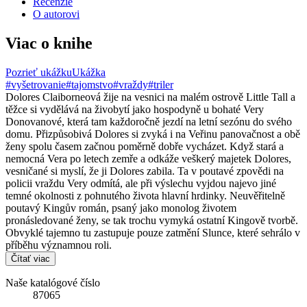
Recenzie
O autorovi
Viac o knihe
Pozrieť ukážku
Ukážka
#vyšetrovanie
#tajomstvo
#vraždy
#triler
Dolores Claiborneová žije na vesnici na malém ostrově Little Tall a
těžce si vydělává na živobytí jako hospodyně u bohaté Very
Donovanové, která tam každoročně jezdí na letní sezónu do svého
domu. Přizpůsobivá Dolores si zvyká i na Veřinu panovačnost a obě
ženy spolu časem začnou poměrně dobře vycházet. Když stará a
nemocná Vera po letech zemře a odkáže veškerý majetek Dolores,
vesničané si myslí, že ji Dolores zabila. Ta v poutavé zpovědi na
policii vraždu Very odmítá, ale při výslechu vyjdou najevo jiné
temné okolnosti z pohnutého života hlavní hrdinky. Neuvěřitelně
poutavý Kingův román, psaný jako monolog životem
pronásledované ženy, se tak trochu vymyká ostatní Kingově tvorbě.
Obvyklé tajemno tu zastupuje pouze zatmění Slunce, které sehrálo v
příběhu významnou roli.
Čítať viac
Naše katalógové číslo
87065