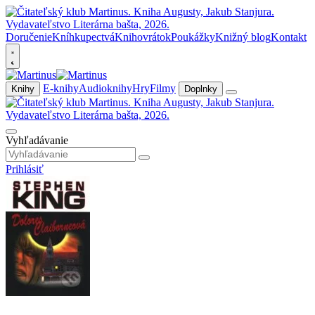
Doručenie
Kníhkupectvá
Knihovrátok
Poukážky
Knižný blog
Kontakt
E-knihy
Audioknihy
Hry
Filmy
Knihy
Doplnky
Vyhľadávanie
Prihlásiť