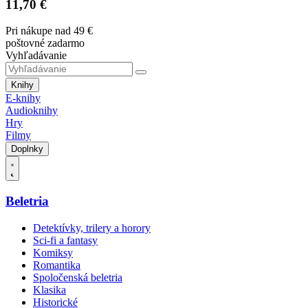
11,70 €
Pri nákupe nad 49 €
poštovné zadarmo
Vyhľadávanie
Knihy
E-knihy
Audioknihy
Hry
Filmy
Doplnky
Beletria
Detektívky, trilery a horory
Sci-fi a fantasy
Komiksy
Romantika
Spoločenská beletria
Klasika
Historické