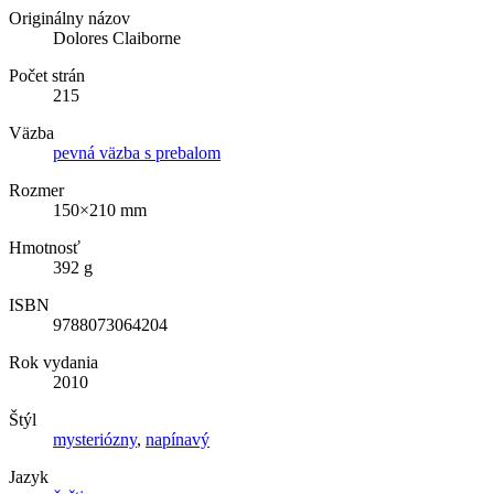
Originálny názov
Dolores Claiborne
Počet strán
215
Väzba
pevná väzba s prebalom
Rozmer
150×210 mm
Hmotnosť
392 g
ISBN
9788073064204
Rok vydania
2010
Štýl
mysteriózny
,
napínavý
Jazyk