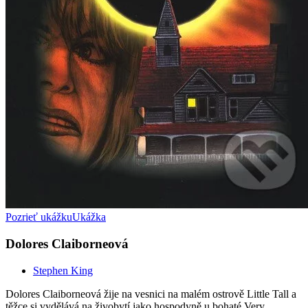
Pozrieť ukážku
Ukážka
Dolores Claiborneová
Stephen King
Dolores Claiborneová žije na vesnici na malém ostrově Little Tall a
těžce si vydělává na živobytí jako hospodyně u bohaté Very