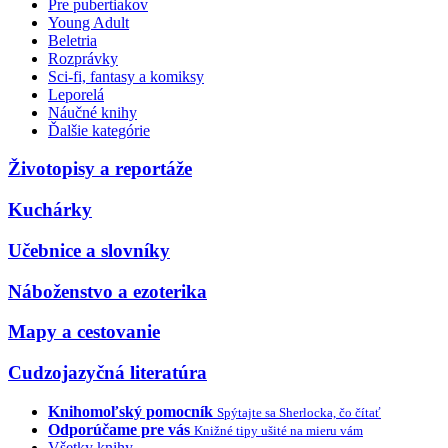
Pre pubertiakov
Young Adult
Beletria
Rozprávky
Sci-fi, fantasy a komiksy
Leporelá
Náučné knihy
Ďalšie kategórie
Životopisy a reportáže
Kuchárky
Učebnice a slovníky
Náboženstvo a ezoterika
Mapy a cestovanie
Cudzojazyčná literatúra
Knihomoľský pomocník
Spýtajte sa Sherlocka, čo čítať
Odporúčame pre vás
Knižné tipy ušité na mieru vám
Všetky knihy