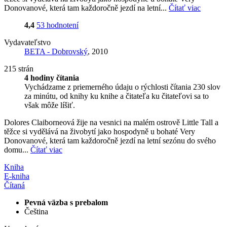
Donovanové, která tam každoročně jezdí na letní...
Čítať viac
4,4
53 hodnotení
Vydavateľstvo
BETA - Dobrovský
, 2010
215 strán
4 hodiny čítania
Vychádzame z priemerného údaju o rýchlosti čítania 230 slov
za minútu, od knihy ku knihe a čitateľa ku čitateľovi sa to
však môže líšiť.
Dolores Claiborneová žije na vesnici na malém ostrově Little Tall a
těžce si vydělává na živobytí jako hospodyně u bohaté Very
Donovanové, která tam každoročně jezdí na letní sezónu do svého
domu...
Čítať viac
Kniha
E-kniha
Čítaná
Pevná väzba s prebalom
Čeština