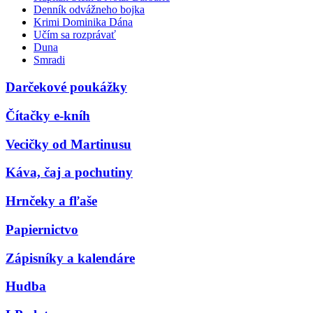
Denník odvážneho bojka
Krimi Dominika Dána
Učím sa rozprávať
Duna
Smradi
Darčekové poukážky
Čítačky e-kníh
Vecičky od Martinusu
Káva, čaj a pochutiny
Hrnčeky a fľaše
Papiernictvo
Zápisníky a kalendáre
Hudba