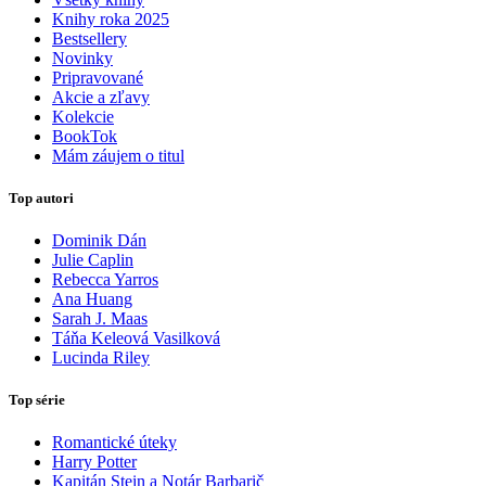
Knihy roka 2025
Bestsellery
Novinky
Pripravované
Akcie a zľavy
Kolekcie
BookTok
Mám záujem o titul
Top autori
Dominik Dán
Julie Caplin
Rebecca Yarros
Ana Huang
Sarah J. Maas
Táňa Keleová Vasilková
Lucinda Riley
Top série
Romantické úteky
Harry Potter
Kapitán Stein a Notár Barbarič