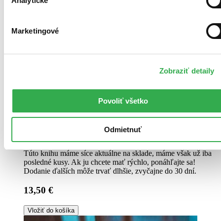
Analytické
Marketingové
Zobraziť detaily
Povoliť všetko
Brožovaná väzba
Odmietnuť
Angličtina, 2011
Na sklade 1 ks
Túto knihu máme síce aktuálne na sklade, máme však už iba
posledné kusy. Ak ju chcete mať rýchlo, ponáhľajte sa!
Dodanie ďalších môže trvať dlhšie, zvyčajne do 30 dní.
13,50 €
Vložiť do košíka