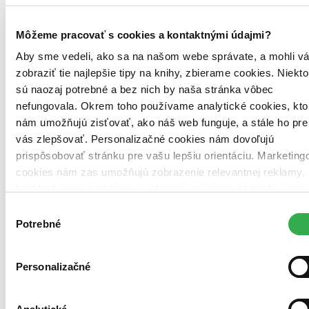
Môžeme pracovať s cookies a kontaktnými údajmi?
Aby sme vedeli, ako sa na našom webe správate, a mohli v
zobraziť tie najlepšie tipy na knihy, zbierame cookies. Niekto
Brožovaná väzba
sú naozaj potrebné a bez nich by naša stránka vôbec
Čeština, 2021
nefungovala. Okrem toho používame analytické cookies, kto
Na sklade 1 ks
Túto knihu máme síce aktuálne na sklade, máme však už iba
nám umožňujú zisťovať, ako náš web funguje, a stále ho pre
posledné kusy. Ak ju chcete mať rýchlo, ponáhľajte sa!
vás zlepšovať. Personalizačné cookies nám dovoľujú
Dodanie ďalších môže trvať dlhšie, zvyčajne do 9 dní.
prispôsobovať stránku pre vašu lepšiu orientáciu. Marketing
13,10 €
cookies nám zas umožňujú zobrazenie relevantnej reklamy.
Niektoré údaje zdieľame aj s tretími stranami. Veľmi by nám
Vložiť do košíka
pomohlo, keby sme mohli používať všetky tieto cookies.
Výber
Ďakujeme!
Potrebné
súhlasu
Personalizačné