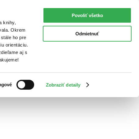
Povoliť všetko
a knihy,
ovala. Okrem
Odmietnuť
stále ho pre
u orientáciu.
dieľame aj s
Ďakujeme!
ngové
Zobraziť detaily