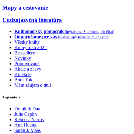
Mapy a cestovanie
Cudzojazyčná literatúra
Knihomoľský pomocník
Spýtajte sa Sherlocka, čo čítať
Odporúčame pre vás
Knižné tipy ušité na mieru vám
Všetky knihy
Knihy roka 2025
Bestsellery
Novinky
Pripravované
Akcie a zľavy
Kolekcie
BookTok
Mám záujem o titul
Top autori
Dominik Dán
Julie Caplin
Rebecca Yarros
Ana Huang
Sarah J. Maas