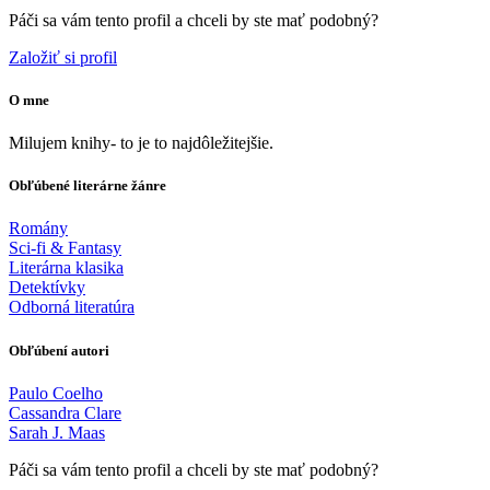
Páči sa vám tento profil a chceli by ste mať podobný?
Založiť si profil
O mne
Milujem knihy- to je to najdôležitejšie.
Obľúbené literárne žánre
Romány
Sci-fi & Fantasy
Literárna klasika
Detektívky
Odborná literatúra
Obľúbení autori
Paulo Coelho
Cassandra Clare
Sarah J. Maas
Páči sa vám tento profil a chceli by ste mať podobný?