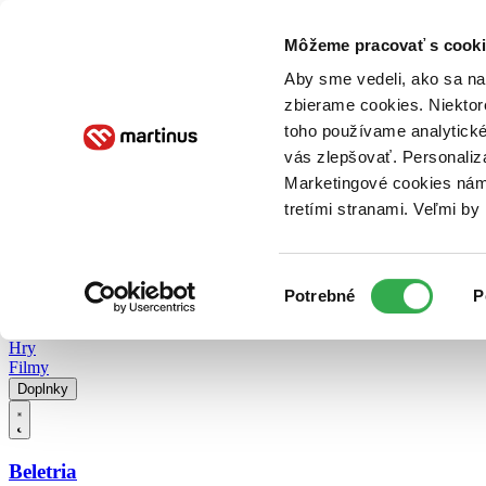
Doručenie
Kníhkupectvá
Knihovrátok
Poukážky
Knižný blog
Kontakt
Môžeme pracovať s cooki
Aby sme vedeli, ako sa na 
zbierame cookies. Niektor
E-knihy
Audioknihy
Hry
Filmy
Knihy
Doplnky
toho používame analytické
vás zlepšovať. Personaliz
Vyhľadávanie
Marketingové cookies nám 
tretími stranami. Veľmi b
Prihlásiť
Vyhľadávanie
Výber
Knihy
Potrebné
P
súhlasu
E-knihy
Audioknihy
Hry
Filmy
Doplnky
Beletria