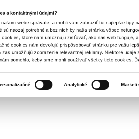
es a kontaktnými údajmi?
našom webe správate, a mohli vám zobraziť tie najlepšie tipy n
é sú naozaj potrebné a bez nich by naša stránka vôbec nefung
 cookies, ktoré nám umožňujú zisťovať, ako náš web funguje, a 
ačné cookies nám dovoľujú prispôsobovať stránku pre vašu lepši
zas umožňujú zobrazenie relevantnej reklamy. Niektoré údaje z
y nám pomohlo, keby sme mohli používať všetky tieto cookies. 
ersonalizačné
Analytické
Marketi