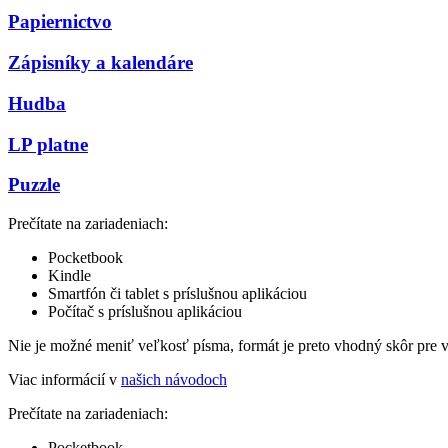
Papiernictvo
Zápisníky a kalendáre
Hudba
LP platne
Puzzle
Prečítate na zariadeniach:
Pocketbook
Kindle
Smartfón či tablet s príslušnou aplikáciou
Počítač s príslušnou aplikáciou
Nie je možné meniť veľkosť písma, formát je preto vhodný skôr pre 
Viac informácií v
našich návodoch
Prečítate na zariadeniach:
Pocketbook