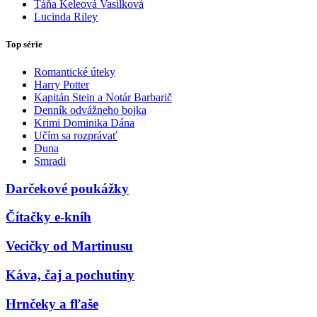
Táňa Keleová Vasilková
Lucinda Riley
Top série
Romantické úteky
Harry Potter
Kapitán Stein a Notár Barbarič
Denník odvážneho bojka
Krimi Dominika Dána
Učím sa rozprávať
Duna
Smradi
Darčekové poukážky
Čítačky e-kníh
Vecičky od Martinusu
Káva, čaj a pochutiny
Hrnčeky a fľaše