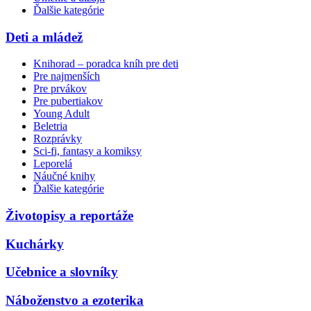
Ďalšie kategórie
Deti a mládež
Knihorad – poradca kníh pre deti
Pre najmenších
Pre prvákov
Pre pubertiakov
Young Adult
Beletria
Rozprávky
Sci-fi, fantasy a komiksy
Leporelá
Náučné knihy
Ďalšie kategórie
Životopisy a reportáže
Kuchárky
Učebnice a slovníky
Náboženstvo a ezoterika