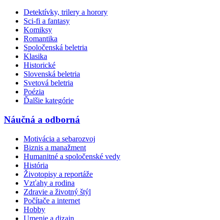
Detektívky, trilery a horory
Sci-fi a fantasy
Komiksy
Romantika
Spoločenská beletria
Klasika
Historické
Slovenská beletria
Svetová beletria
Poézia
Ďalšie kategórie
Náučná a odborná
Motivácia a sebarozvoj
Biznis a manažment
Humanitné a spoločenské vedy
História
Životopisy a reportáže
Vzťahy a rodina
Zdravie a životný štýl
Počítače a internet
Hobby
Umenie a dizajn