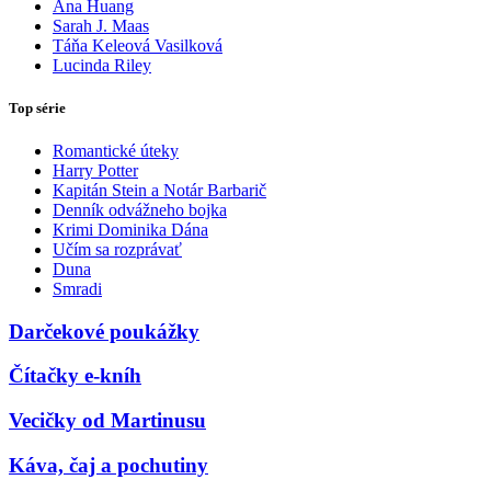
Ana Huang
Sarah J. Maas
Táňa Keleová Vasilková
Lucinda Riley
Top série
Romantické úteky
Harry Potter
Kapitán Stein a Notár Barbarič
Denník odvážneho bojka
Krimi Dominika Dána
Učím sa rozprávať
Duna
Smradi
Darčekové poukážky
Čítačky e-kníh
Vecičky od Martinusu
Káva, čaj a pochutiny