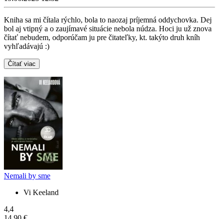
Kniha sa mi čítala rýchlo, bola to naozaj príjemná oddychovka. Dej
bol aj vtipný a o zaujímavé situácie nebola núdza. Hoci ju už znova
čítať nebudem, odporúčam ju pre čitateľky, kt. takýto druh kníh
vyhľadávajú :)
Čítať viac
Nemali by sme
Vi Keeland
4,4
14,90 €