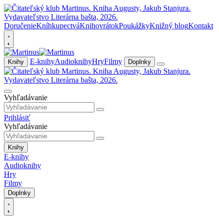
Doručenie
Kníhkupectvá
Knihovrátok
Poukážky
Knižný blog
Kontakt
E-knihy
Audioknihy
Hry
Filmy
Knihy
Doplnky
Vyhľadávanie
Prihlásiť
Vyhľadávanie
Knihy
E-knihy
Audioknihy
Hry
Filmy
Doplnky