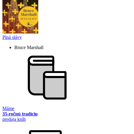
Plná slávy
Bruce Marshall
Máme
35-ročnú tradíciu
predaja kníh