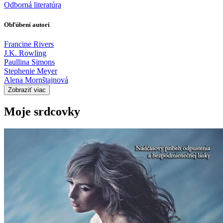
Odborná literatúra
Obľúbení autori
Francine Rivers
J.K. Rowling
Paullina Simons
Stephenie Meyer
Alena Mornštajnová
Zobraziť viac
Moje srdcovky