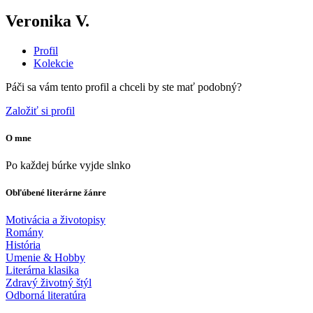
Veronika V.
Profil
Kolekcie
Páči sa vám tento profil a chceli by ste mať podobný?
Založiť si profil
O mne
Po každej búrke vyjde slnko
Obľúbené literárne žánre
Motivácia a životopisy
Romány
História
Umenie & Hobby
Literárna klasika
Zdravý životný štýl
Odborná literatúra