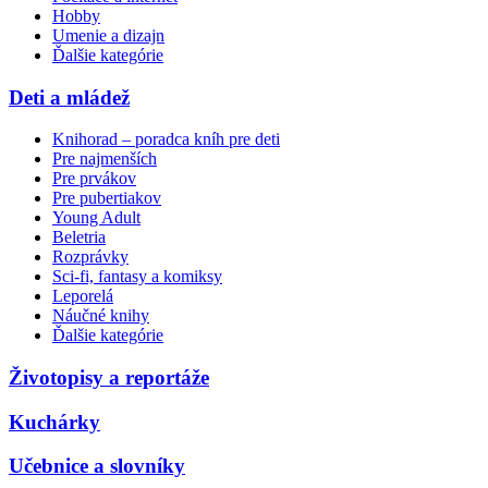
Hobby
Umenie a dizajn
Ďalšie kategórie
Deti a mládež
Knihorad – poradca kníh pre deti
Pre najmenších
Pre prvákov
Pre pubertiakov
Young Adult
Beletria
Rozprávky
Sci-fi, fantasy a komiksy
Leporelá
Náučné knihy
Ďalšie kategórie
Životopisy a reportáže
Kuchárky
Učebnice a slovníky