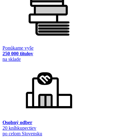
Ponúkame vyše
250 000 titulov
na sklade
Osobný odber
20 kníhkupectiev
po celom Slovensku