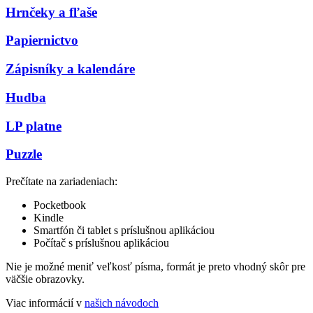
Hrnčeky a fľaše
Papiernictvo
Zápisníky a kalendáre
Hudba
LP platne
Puzzle
Prečítate na zariadeniach:
Pocketbook
Kindle
Smartfón či tablet s príslušnou aplikáciou
Počítač s príslušnou aplikáciou
Nie je možné meniť veľkosť písma, formát je preto vhodný skôr pre
väčšie obrazovky.
Viac informácií v
našich návodoch