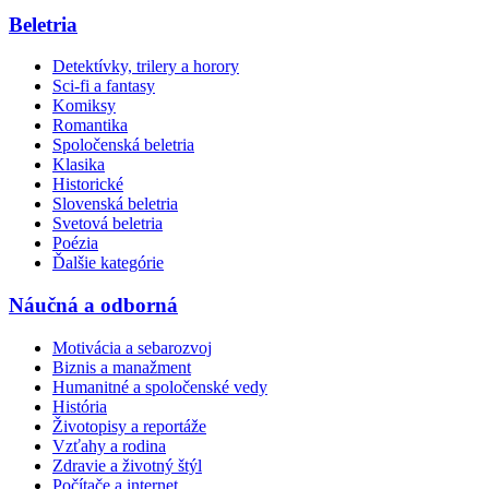
Beletria
Detektívky, trilery a horory
Sci-fi a fantasy
Komiksy
Romantika
Spoločenská beletria
Klasika
Historické
Slovenská beletria
Svetová beletria
Poézia
Ďalšie kategórie
Náučná a odborná
Motivácia a sebarozvoj
Biznis a manažment
Humanitné a spoločenské vedy
História
Životopisy a reportáže
Vzťahy a rodina
Zdravie a životný štýl
Počítače a internet