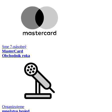
Sme 7-násobný
MasterCard
Obchodník roka
Organizujeme
množstvo besied