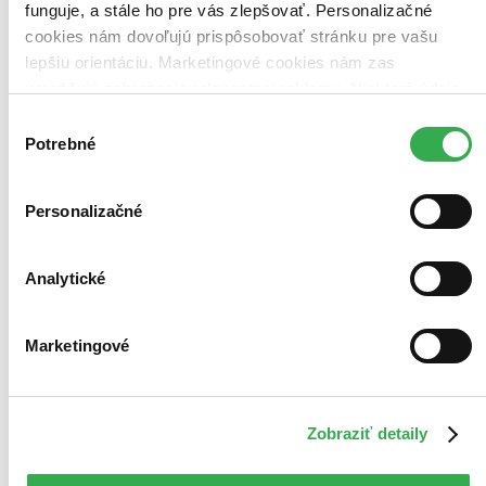
funguje, a stále ho pre vás zlepšovať. Personalizačné
cookies nám dovoľujú prispôsobovať stránku pre vašu
lepšiu orientáciu. Marketingové cookies nám zas
umožňujú zobrazenie relevantnej reklamy. Niektoré údaje
zdieľame aj s tretími stranami. Veľmi by nám pomohlo,
Výber
keby sme mohli používať všetky tieto cookies. Ďakujeme!
Potrebné
súhlasu
Personalizačné
Analytické
Marketingové
Zobraziť detaily
Moje čitateľské kolekcie