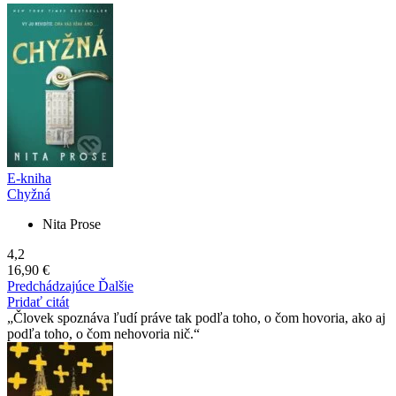
E-kniha
Chyžná
Nita Prose
4,2
16,90 €
Predchádzajúce
Ďalšie
Pridať citát
Človek spoznáva ľudí práve tak podľa toho, o čom hovoria, ako aj
podľa toho, o čom nehovoria nič.