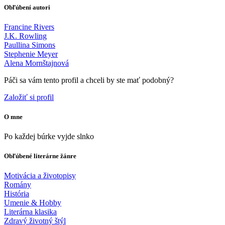
Obľúbení autori
Francine Rivers
J.K. Rowling
Paullina Simons
Stephenie Meyer
Alena Mornštajnová
Páči sa vám tento profil a chceli by ste mať podobný?
Založiť si profil
O mne
Po každej búrke vyjde slnko
Obľúbené literárne žánre
Motivácia a životopisy
Romány
História
Umenie & Hobby
Literárna klasika
Zdravý životný štýl