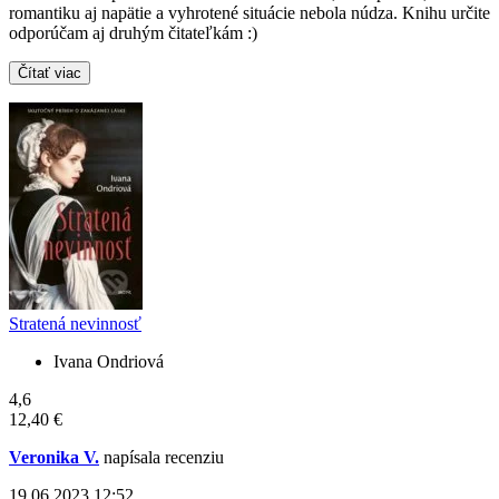
romantiku aj napätie a vyhrotené situácie nebola núdza. Knihu určite
odporúčam aj druhým čitateľkám :)
Čítať viac
Stratená nevinnosť
Ivana Ondriová
4,6
12,40 €
Veronika V.
napísala recenziu
19.06.2023 12:52