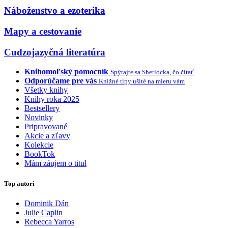
Náboženstvo a ezoterika
Mapy a cestovanie
Cudzojazyčná literatúra
Knihomoľský pomocník
Spýtajte sa Sherlocka, čo čítať
Odporúčame pre vás
Knižné tipy ušité na mieru vám
Všetky knihy
Knihy roka 2025
Bestsellery
Novinky
Pripravované
Akcie a zľavy
Kolekcie
BookTok
Mám záujem o titul
Top autori
Dominik Dán
Julie Caplin
Rebecca Yarros