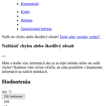
Romantické
Knihy
Beletria
Spoločenská beletria
Našli ste chybu alebo škodlivý obsah?
Dajte nám, prosím, vedieť!
Nahlásiť chybu alebo škodlivý obsah
Máte o knihe viac informácií ako je na tejto stránke alebo ste našli
chybu? Budeme vám veľmi vďační, ak nám pomôžete s doplnením
informácií na našich stránkach.
Hodnotenia
4,6
/ 5
156 hodnotení
109