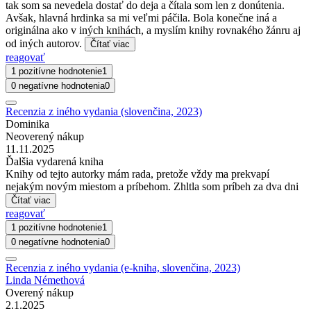
tak som sa nevedela dostať do deja a čítala som len z donútenia.
Avšak, hlavná hrdinka sa mi veľmi páčila. Bola konečne iná a
originálna ako v iných knihách, a myslím knihy rovnakého žánru aj
od iných autorov.
Čítať viac
reagovať
1 pozitívne hodnotenie
1
0 negatívne hodnotenia
0
Recenzia z iného vydania (slovenčina, 2023)
Dominika
Neoverený nákup
11.11.2025
Ďalšia vydarená kniha
Knihy od tejto autorky mám rada, pretože vždy ma prekvapí
nejakým novým miestom a príbehom. Zhltla som príbeh za dva dni
Čítať viac
reagovať
1 pozitívne hodnotenie
1
0 negatívne hodnotenia
0
Recenzia z iného vydania (e-kniha, slovenčina, 2023)
Linda Némethová
Overený nákup
2.1.2025