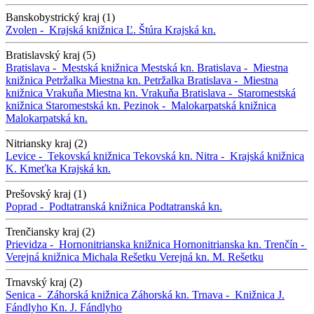
Banskobystrický kraj (1)
Zvolen -
Krajská knižnica Ľ. Štúra
Krajská kn.
Bratislavský kraj (5)
Bratislava -
Mestská knižnica
Mestská kn.
Bratislava -
Miestna
knižnica Petržalka
Miestna kn. Petržalka
Bratislava -
Miestna
knižnica Vrakuňa
Miestna kn. Vrakuňa
Bratislava -
Staromestská
knižnica
Staromestská kn.
Pezinok -
Malokarpatská knižnica
Malokarpatská kn.
Nitriansky kraj (2)
Levice -
Tekovská knižnica
Tekovská kn.
Nitra -
Krajská knižnica
K. Kmeťka
Krajská kn.
Prešovský kraj (1)
Poprad -
Podtatranská knižnica
Podtatranská kn.
Trenčiansky kraj (2)
Prievidza -
Hornonitrianska knižnica
Hornonitrianska kn.
Trenčín -
Verejná knižnica Michala Rešetku
Verejná kn. M. Rešetku
Trnavský kraj (2)
Senica -
Záhorská knižnica
Záhorská kn.
Trnava -
Knižnica J.
Fándlyho
Kn. J. Fándlyho