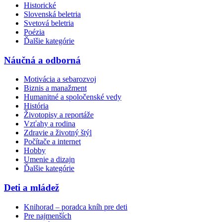
Historické
Slovenská beletria
Svetová beletria
Poézia
Ďalšie kategórie
Náučná a odborná
Motivácia a sebarozvoj
Biznis a manažment
Humanitné a spoločenské vedy
História
Životopisy a reportáže
Vzťahy a rodina
Zdravie a životný štýl
Počítače a internet
Hobby
Umenie a dizajn
Ďalšie kategórie
Deti a mládež
Knihorad – poradca kníh pre deti
Pre najmenších