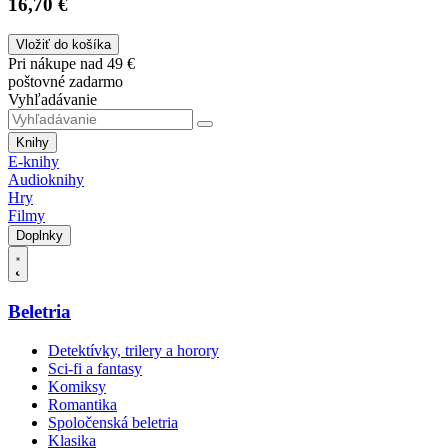
16,70 €
Vložiť do košíka
Pri nákupe nad 49 €
poštovné zadarmo
Vyhľadávanie
Knihy
E-knihy
Audioknihy
Hry
Filmy
Doplnky
Beletria
Detektívky, trilery a horory
Sci-fi a fantasy
Komiksy
Romantika
Spoločenská beletria
Klasika