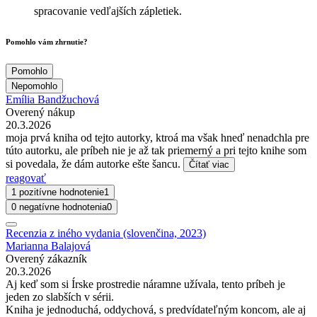
spracovanie vedľajších zápletiek.
Pomohlo vám zhrnutie?
Pomohlo
Nepomohlo
Emília Bandžuchová
Overený nákup
20.3.2026
moja prvá kniha od tejto autorky, ktroá ma však hneď nenadchla pre
túto autorku, ale príbeh nie je až tak priemerný a pri tejto knihe som
si povedala, že dám autorke ešte šancu.
Čítať viac
reagovať
1 pozitívne hodnotenie
1
0 negatívne hodnotenia
0
Recenzia z iného vydania (slovenčina, 2023)
Marianna Balajová
Overený zákazník
20.3.2026
Aj keď som si Írske prostredie náramne užívala, tento príbeh je
jeden zo slabších v sérii.
Kniha je jednoduchá, oddychová, s predvídateľným koncom, ale aj