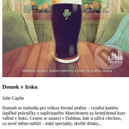
Domek v Irsku
Julie Caplin
Hannah se rozhodla pro velkou životní změnu – vymění kariéru
úspěšné právničky z uspěchaného Manchesteru za šestitýdenní kurz
vaření v Irsku. Cestou se zastaví v Dublinu, kde si užívá všechno,
co nové město nabízí – irské speciality, skvělé drinky...