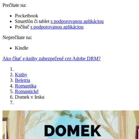
Prečítate na:
Pocketbook
Smartfón či tablet
s podporovanou aplikáciou
Počítač
s podporovanou aplikáciou
Neprečítate na:
Kindle
Ako čítať e-knihy zabezpečené cez Adobe DRM?
Knihy
Beletria
Romantika
Romantické
Domek v Irsku