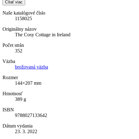
Čítať viac
Naše katalógové číslo
1158025
Originálny názov
The Cosy Cottage in Ireland
Počet strán
352
Väzba
brožovaná väzba
Rozmer
144×207 mm
Hmotnosť
389 g
ISBN
9788027133642
Dátum vydania
23. 3. 2022