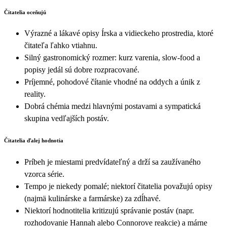
Čitatelia oceňujú
Výrazné a lákavé opisy Írska a vidieckeho prostredia, ktoré
čitateľa ľahko vtiahnu.
Silný gastronomický rozmer: kurz varenia, slow‑food a
popisy jedál sú dobre rozpracované.
Príjemné, pohodové čítanie vhodné na oddych a únik z
reality.
Dobrá chémia medzi hlavnými postavami a sympatická
skupina vedľajších postáv.
Čitatelia ďalej hodnotia
Príbeh je miestami predvídateľný a drží sa zaužívaného
vzorca série.
Tempo je niekedy pomalé; niektorí čitatelia považujú opisy
(najmä kulinárske a farmárske) za zdĺhavé.
Niektorí hodnotitelia kritizujú správanie postáv (napr.
rozhodovanie Hannah alebo Connorove reakcie) a márne