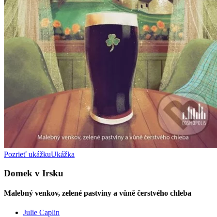
Pozrieť ukážku
Ukážka
Domek v Irsku
Malebný venkov, zelené pastviny a vůně čerstvého chleba
Julie Caplin