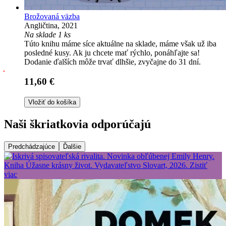
Brožovaná väzba
Angličtina, 2021
Na sklade 1 ks
Túto knihu máme síce aktuálne na sklade, máme však už iba
posledné kusy. Ak ju chcete mať rýchlo, ponáhľajte sa!
Dodanie ďalších môže trvať dlhšie, zvyčajne do 31 dní.
11,60 €
Vložiť do košíka
Naši škriatkovia odporúčajú
Predchádzajúce
Ďalšie