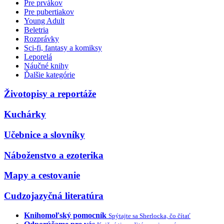
Pre prvákov
Pre pubertiakov
Young Adult
Beletria
Rozprávky
Sci-fi, fantasy a komiksy
Leporelá
Náučné knihy
Ďalšie kategórie
Životopisy a reportáže
Kuchárky
Učebnice a slovníky
Náboženstvo a ezoterika
Mapy a cestovanie
Cudzojazyčná literatúra
Knihomoľský pomocník
Spýtajte sa Sherlocka, čo čítať