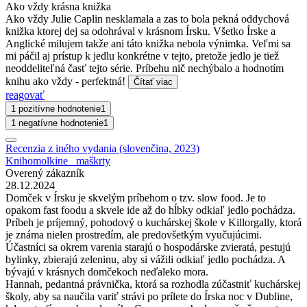
Ako vždy krásna knižka
Ako vždy Julie Caplin nesklamala a zas to bola pekná oddychová
knižka ktorej dej sa odohrával v krásnom Írsku. Všetko Írske a
Anglické milujem takže ani táto knižka nebola výnimka. Veľmi sa
mi páčil aj prístup k jedlu konkrétne v tejto, pretože jedlo je tiež
neoddeliteľná časť tejto série. Príbehu nič nechýbalo a hodnotím
knihu ako vždy - perfektná!
Čítať viac
reagovať
1 pozitívne hodnotenie
1
1 negatívne hodnotenie
1
Recenzia z iného vydania (slovenčina, 2023)
Knihomolkine_ maškrty
Overený zákazník
28.12.2024
Domček v Írsku je skvelým príbehom o tzv. slow food. Je to
opakom fast foodu a skvele ide až do hĺbky odkiaľ jedlo pochádza.
Príbeh je príjemný, pohodový o kuchárskej škole v Killorgally, ktorá
je známa nielen prostredím, ale predovšetkým vyučujúcimi.
Účastníci sa okrem varenia starajú o hospodárske zvieratá, pestujú
bylinky, zbierajú zeleninu, aby si vážili odkiaľ jedlo pochádza. A
bývajú v krásnych domčekoch neďaleko mora.
Hannah, pedantná právnička, ktorá sa rozhodla zúčastniť kuchárskej
školy, aby sa naučila variť strávi po prílete do Írska noc v Dubline,