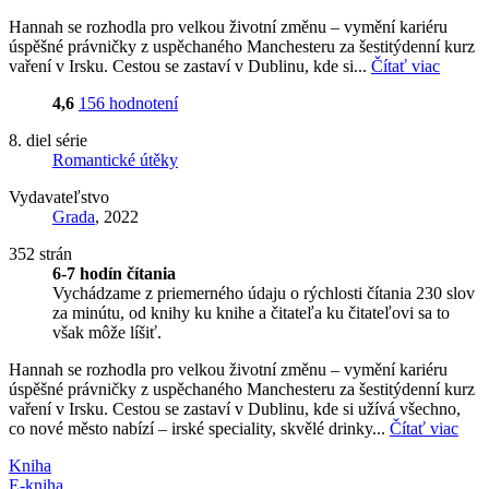
Hannah se rozhodla pro velkou životní změnu – vymění kariéru
úspěšné právničky z uspěchaného Manchesteru za šestitýdenní kurz
vaření v Irsku. Cestou se zastaví v Dublinu, kde si...
Čítať viac
4,6
156 hodnotení
8. diel série
Romantické útěky
Vydavateľstvo
Grada
, 2022
352 strán
6-7 hodín čítania
Vychádzame z priemerného údaju o rýchlosti čítania 230 slov
za minútu, od knihy ku knihe a čitateľa ku čitateľovi sa to
však môže líšiť.
Hannah se rozhodla pro velkou životní změnu – vymění kariéru
úspěšné právničky z uspěchaného Manchesteru za šestitýdenní kurz
vaření v Irsku. Cestou se zastaví v Dublinu, kde si užívá všechno,
co nové město nabízí – irské speciality, skvělé drinky...
Čítať viac
Kniha
E-kniha