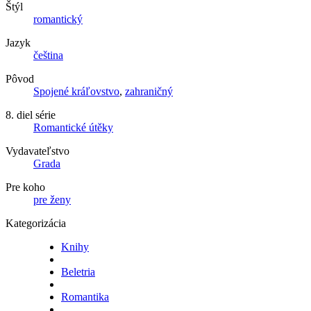
Štýl
romantický
Jazyk
čeština
Pôvod
Spojené kráľovstvo
,
zahraničný
8. diel série
Romantické útěky
Vydavateľstvo
Grada
Pre koho
pre ženy
Kategorizácia
Knihy
Beletria
Romantika