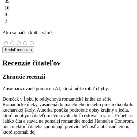
35
10
0
2
Ako sa páčila kniha vám?
Pridať recenziu
Recenzie čitateľov
Zhrnutie recenzií
Zosumarizované pomocou AI, ktorá môže robiť chyby.
Domček v Írsku je oddychová romantická kniha zo série
Romantické úteky, zasadená do malebného írskeho prostredia okolo
kuchárskej školy. Autorka ponúka podrobné opisy krajiny a jedla,
ktoré mnohým čitateľom evokovali chuť cestovať a variť. Príbeh sa
ľahko číta a stavia na pomalej romantike medzi Hannah a Conorom,
hoci niektorí čitatelia spomínajú predvídateľnosť a občasné tempo,
ktoré spomalí dej.