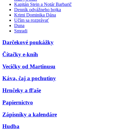
Kapitán Stein a Notár Barbarič
Denník odvážneho bojka
Krimi Dominika Dána
Učím sa rozprávať
Duna
Smradi
Darčekové poukážky
Čítačky e-kníh
Vecičky od Martinusu
Káva, čaj a pochutiny
Hrnčeky a fľaše
Papiernictvo
Zápisníky a kalendáre
Hudba