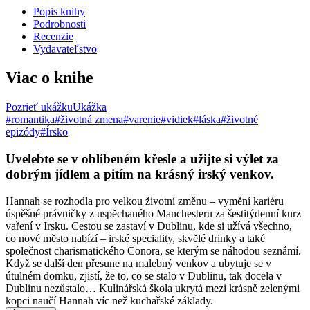
Popis knihy
Podrobnosti
Recenzie
Vydavateľstvo
Viac o knihe
Pozrieť ukážku
Ukážka
#romantika
#životná zmena
#varenie
#vidiek
#láska
#životné
epizódy
#Írsko
Uvelebte se v oblíbeném křesle a užijte si výlet za
dobrým jídlem a pitím na krásný irský venkov.
Hannah se rozhodla pro velkou životní změnu – vymění kariéru
úspěšné právničky z uspěchaného Manchesteru za šestitýdenní kurz
vaření v Irsku. Cestou se zastaví v Dublinu, kde si užívá všechno,
co nové město nabízí – irské speciality, skvělé drinky a také
společnost charismatického Conora, se kterým se náhodou seznámí.
Když se další den přesune na malebný venkov a ubytuje se v
útulném domku, zjistí, že to, co se stalo v Dublinu, tak docela v
Dublinu nezůstalo… Kulinářská škola ukrytá mezi krásně zelenými
kopci naučí Hannah víc než kuchařské základy.