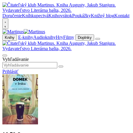
Doručenie
Kníhkupectvá
Knihovrátok
Poukážky
Knižný blog
Kontakt
E-knihy
Audioknihy
Hry
Filmy
Knihy
Doplnky
Vyhľadávanie
Prihlásiť