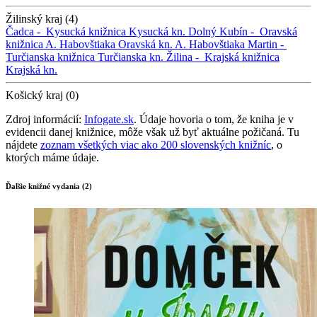
Žilinský kraj (4)
Čadca -
Kysucká knižnica
Kysucká kn.
Dolný Kubín -
Oravská
knižnica A. Habovštiaka
Oravská kn. A. Habovštiaka
Martin -
Turčianska knižnica
Turčianska kn.
Žilina -
Krajská knižnica
Krajská kn.
Košický kraj (0)
Zdroj informácií:
Infogate.sk
. Údaje hovoria o tom, že kniha je v
evidencii danej knižnice, môže však už byť aktuálne požičaná. Tu
nájdete
zoznam všetkých viac ako 200 slovenských knižníc
, o
ktorých máme údaje.
Ďalšie knižné vydania (2)