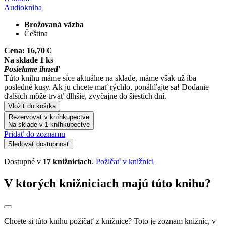
Audiokniha
Brožovaná väzba
Čeština
Cena:
16,70 €
Na sklade 1 ks
Posielame ihneď
Túto knihu máme síce aktuálne na sklade, máme však už iba
posledné kusy. Ak ju chcete mať rýchlo, ponáhľajte sa! Dodanie
ďalších môže trvať dlhšie, zvyčajne do šiestich dní.
Vložiť do košíka
Rezervovať v kníhkupectve
Na sklade v 1 kníhkupectve
Pridať do zoznamu
Sledovať dostupnosť
Dostupné v
17 knižniciach
.
Požičať v knižnici
V ktorých knižniciach majú túto knihu?
Chcete si túto knihu požičať z knižnice? Toto je zoznam knižníc, v