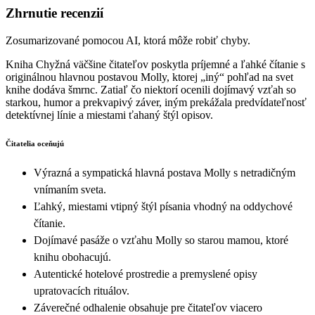
Zhrnutie recenzií
Zosumarizované pomocou AI, ktorá môže robiť chyby.
Kniha Chyžná väčšine čitateľov poskytla príjemné a ľahké čítanie s
originálnou hlavnou postavou Molly, ktorej „iný“ pohľad na svet
knihe dodáva šmrnc. Zatiaľ čo niektorí ocenili dojímavý vzťah so
starkou, humor a prekvapivý záver, iným prekážala predvídateľnosť
detektívnej línie a miestami ťahaný štýl opisov.
Čitatelia oceňujú
Výrazná a sympatická hlavná postava Molly s netradičným
vnímaním sveta.
Ľahký, miestami vtipný štýl písania vhodný na oddychové
čítanie.
Dojímavé pasáže o vzťahu Molly so starou mamou, ktoré
knihu obohacujú.
Autentické hotelové prostredie a premyslené opisy
upratovacích rituálov.
Záverečné odhalenie obsahuje pre čitateľov viacero