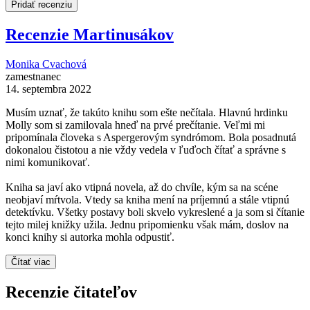
Pridať recenziu
Recenzie Martinusákov
Monika Cvachová
zamestnanec
14. septembra 2022
Musím uznať, že takúto knihu som ešte nečítala. Hlavnú hrdinku
Molly som si zamilovala hneď na prvé prečítanie. Veľmi mi
pripomínala človeka s Aspergerovým syndrómom. Bola posadnutá
dokonalou čistotou a nie vždy vedela v ľuďoch čítať a správne s
nimi komunikovať.
Kniha sa javí ako vtipná novela, až do chvíle, kým sa na scéne
neobjaví mŕtvola. Vtedy sa kniha mení na príjemnú a stále vtipnú
detektívku. Všetky postavy boli skvelo vykreslené a ja som si čítanie
tejto milej knižky užila. Jednu pripomienku však mám, doslov na
konci knihy si autorka mohla odpustiť.
Čítať viac
Recenzie čitateľov