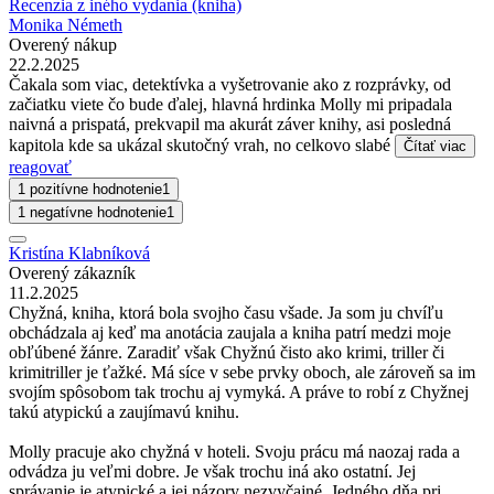
Recenzia z iného vydania (kniha)
Monika Németh
Overený nákup
22.2.2025
Čakala som viac, detektívka a vyšetrovanie ako z rozprávky, od
začiatku viete čo bude ďalej, hlavná hrdinka Molly mi pripadala
naivná a prispatá, prekvapil ma akurát záver knihy, asi posledná
kapitola kde sa ukázal skutočný vrah, no celkovo slabé
Čítať viac
reagovať
1 pozitívne hodnotenie
1
1 negatívne hodnotenie
1
Kristína Klabníková
Overený zákazník
11.2.2025
Chyžná, kniha, ktorá bola svojho času všade. Ja som ju chvíľu
obchádzala aj keď ma anotácia zaujala a kniha patrí medzi moje
obľúbené žánre. Zaradiť však Chyžnú čisto ako krimi, triller či
krimitriller je ťažké. Má síce v sebe prvky oboch, ale zároveň sa im
svojím spôsobom tak trochu aj vymyká. A práve to robí z Chyžnej
takú atypickú a zaujímavú knihu.
Molly pracuje ako chyžná v hoteli. Svoju prácu má naozaj rada a
odvádza ju veľmi dobre. Je však trochu iná ako ostatní. Jej
správanie je atypické a jej názory nezvyčajné. Jedného dňa pri