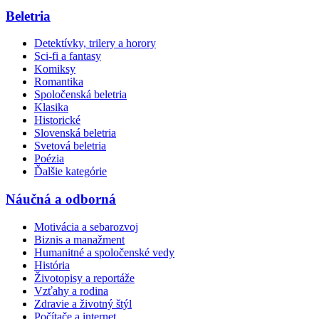
Beletria
Detektívky, trilery a horory
Sci-fi a fantasy
Komiksy
Romantika
Spoločenská beletria
Klasika
Historické
Slovenská beletria
Svetová beletria
Poézia
Ďalšie kategórie
Náučná a odborná
Motivácia a sebarozvoj
Biznis a manažment
Humanitné a spoločenské vedy
História
Životopisy a reportáže
Vzťahy a rodina
Zdravie a životný štýl
Počítače a internet