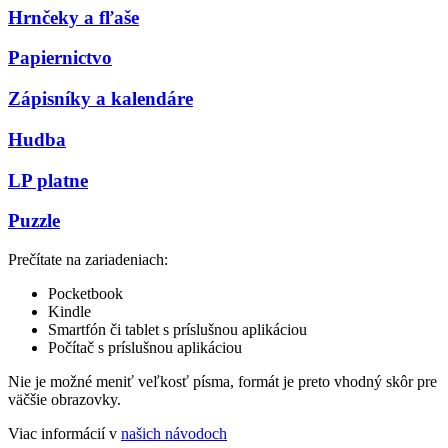
Hrnčeky a fľaše
Papiernictvo
Zápisníky a kalendáre
Hudba
LP platne
Puzzle
Prečítate na zariadeniach:
Pocketbook
Kindle
Smartfón či tablet s príslušnou aplikáciou
Počítač s príslušnou aplikáciou
Nie je možné meniť veľkosť písma, formát je preto vhodný skôr pre
väčšie obrazovky.
Viac informácií v
našich návodoch