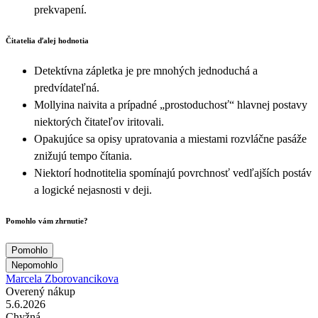
prekvapení.
Čitatelia ďalej hodnotia
Detektívna zápletka je pre mnohých jednoduchá a
predvídateľná.
Mollyina naivita a prípadné „prostoduchosť“ hlavnej postavy
niektorých čitateľov iritovali.
Opakujúce sa opisy upratovania a miestami rozvláčne pasáže
znižujú tempo čítania.
Niektorí hodnotitelia spomínajú povrchnosť vedľajších postáv
a logické nejasnosti v deji.
Pomohlo vám zhrnutie?
Pomohlo
Nepomohlo
Marcela Zborovancikova
Overený nákup
5.6.2026
Chyžná