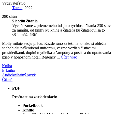
Vydavateľstvo
Tatran
, 2022
280 strán
5 hodín čítania
Vychádzame z priemerného údaju o rýchlosti čítania 230 slov
za minútu, od knihy ku knihe a čitateľa ku čitateľovi sa to
však môže líšiť.
Molly miluje svoju prácu. Každé ráno sa teší na to, ako si oblečie
snehobielu naškrobenú uniformu, vezme vozík s čistiacimi
prostriedkami, doplní mydielka a šampóny a pustí sa do upratovania
izieb v honosnom hoteli Regency ...
Čítať viac
Kniha
E-kniha
Audiokniha
iný jazyk
Čítaná
PDF
Prečítate na zariadeniach:
Pocketbook
Kindle