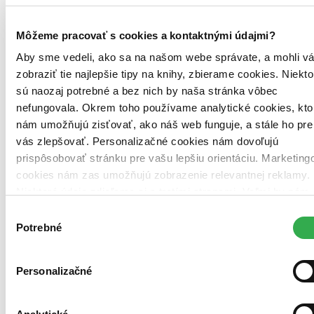
Môžeme pracovať s cookies a kontaktnými údajmi?
Aby sme vedeli, ako sa na našom webe správate, a mohli v
zobraziť tie najlepšie tipy na knihy, zbierame cookies. Niekto
sú naozaj potrebné a bez nich by naša stránka vôbec
nefungovala. Okrem toho používame analytické cookies, kto
nám umožňujú zisťovať, ako náš web funguje, a stále ho pre
vás zlepšovať. Personalizačné cookies nám dovoľujú
prispôsobovať stránku pre vašu lepšiu orientáciu. Marketing
cookies nám zas umožňujú zobrazenie relevantnej reklamy.
Niektoré údaje zdieľame aj s tretími stranami. Veľmi by nám
pomohlo, keby sme mohli používať všetky tieto cookies.
Výber
Ďakujeme!
Potrebné
súhlasu
EPUB (Adobe DRM)
Personalizačné
Prečítate na:
Pocketbook
Smartfón či tablet
s podporovanou aplikáciou