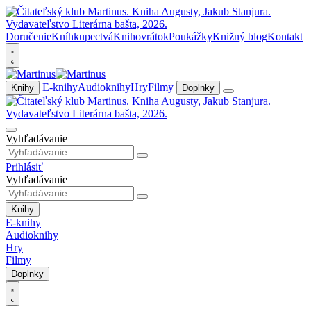
Doručenie
Kníhkupectvá
Knihovrátok
Poukážky
Knižný blog
Kontakt
E-knihy
Audioknihy
Hry
Filmy
Knihy
Doplnky
Vyhľadávanie
Prihlásiť
Vyhľadávanie
Knihy
E-knihy
Audioknihy
Hry
Filmy
Doplnky