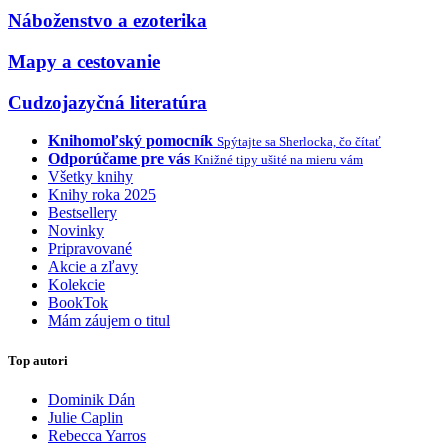
Náboženstvo a ezoterika
Mapy a cestovanie
Cudzojazyčná literatúra
Knihomoľský pomocník
Spýtajte sa Sherlocka, čo čítať
Odporúčame pre vás
Knižné tipy ušité na mieru vám
Všetky knihy
Knihy roka 2025
Bestsellery
Novinky
Pripravované
Akcie a zľavy
Kolekcie
BookTok
Mám záujem o titul
Top autori
Dominik Dán
Julie Caplin
Rebecca Yarros