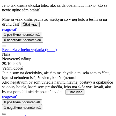
Je to tak krásna ukazka toho, ako sa dá obalamutiť niekto, kto sa
nevie uplne sám brániť.
Mne sa však kniha páčila zo všetkým co v nej bolo a teším sa na
druhu časť
Čítať viac
reagovať
1 pozitívne hodnotenie
1
0 negatívne hodnotenia
0
Recenzia z iného vydania (kniha)
Nina
Neoverený nákup
29.10.2025
Veľmi dobré
Ja nie som na detektívky, ale táto ma chytila a musela som to čítať,
kým si nebudem istá, že viem, kto čo (ne)urobil.
Ako negatívum by som uviedla naivitu hlavnej postavy a opakujúce
sa opisy hotela, ktoré som preskočila, lebo ma skôr vyrušovali, ako
by ma pomohli niekde posunúť v deji.
Čítať viac
reagovať
0 pozitívne hodnotenia
0
1 negatívne hodnotenie
1