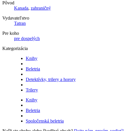
Pôvod
Kanada
,
zahraničný
Vydavateľstvo
Tatran
Pre koho
pre dospelých
Kategorizácia
Knihy
Beletria
Detektívky, trilery a horory
Trilery
Knihy
Beletria
Spoločenská beletria
Našli ste chybu alebo škodlivý obsah?
Dajte nám, prosím, vedieť!