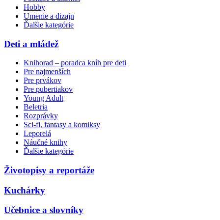
Hobby
Umenie a dizajn
Ďalšie kategórie
Deti a mládež
Knihorad – poradca kníh pre deti
Pre najmenších
Pre prvákov
Pre pubertiakov
Young Adult
Beletria
Rozprávky
Sci-fi, fantasy a komiksy
Leporelá
Náučné knihy
Ďalšie kategórie
Životopisy a reportáže
Kuchárky
Učebnice a slovníky