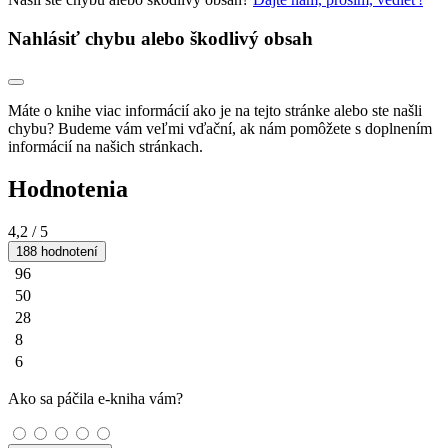
Nahlásiť chybu alebo škodlivý obsah
Máte o knihe viac informácií ako je na tejto stránke alebo ste našli
chybu? Budeme vám veľmi vďační, ak nám pomôžete s doplnením
informácií na našich stránkach.
Hodnotenia
4,2
/ 5
188 hodnotení
96
50
28
8
6
Ako sa páčila e-kniha vám?