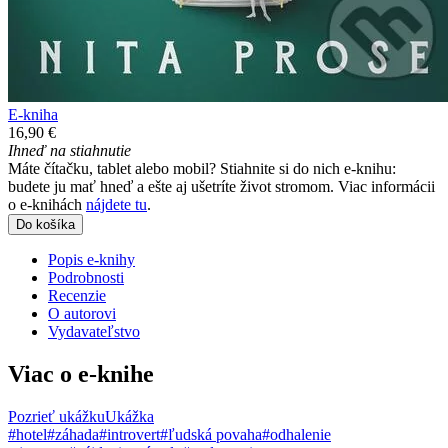
E-kniha
16,90 €
Ihneď na stiahnutie
Máte čítačku, tablet alebo mobil? Stiahnite si do nich e-knihu:
budete ju mať hneď a ešte aj ušetríte život stromom. Viac informácii
o e-knihách
nájdete tu
.
Do košíka
Popis e-knihy
Podrobnosti
Recenzie
O autorovi
Vydavateľstvo
Viac o e-knihe
Pozrieť ukážku
Ukážka
#hotel
#záhada
#introvert
#ľudská povaha
#odhalenie