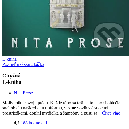
E-kniha
Pozrieť ukážku
Ukážka
Chyžná
E-kniha
Nita Prose
Molly miluje svoju prácu. Každé ráno sa teší na to, ako si oblečie
snehobielu naškrobenú uniformu, vezme vozík s čistiacimi
prostriedkami, doplní mydielka a šampóny a pustí sa...
Čítať viac
4,2
188 hodnotení