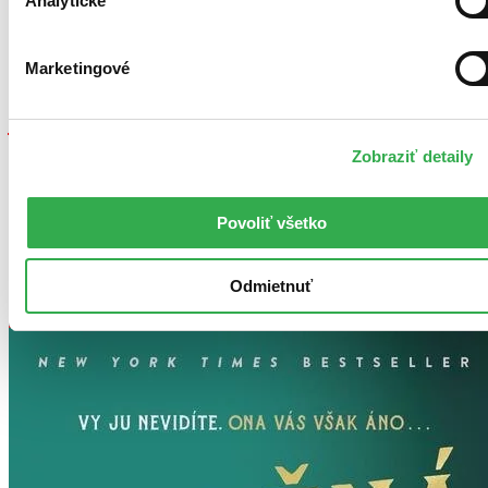
Analytické
Počítač
s podporovanou aplikáciou
Neprečítate na:
Marketingové
Kindle
Ako čítať e-knihy zabezpečené cez Adobe DRM?
Angličtina, 2022
Zobraziť detaily
Predaj skončil
Ach, mrzí nás to, ale platnosť licencie na predaj tohto titulu
vypršala. Nemôžeme ho už bohužiaľ predávať :-(
Povoliť všetko
Naši škriatkovia odporúčajú
Odmietnuť
Predchádzajúce
Ďalšie