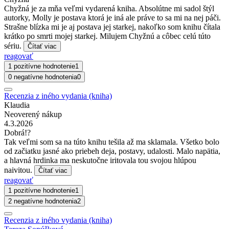
Chyžná je za mňa veľmi vydarená kniha. Absolútne mi sadol štýl
autorky, Molly je postava ktorá je iná ale práve to sa mi na nej páči.
Strašne blízka mi je aj postava jej starkej, nakoľko som knihu čítala
krátko po smrti mojej starkej. Milujem Chyžnú a côbec celú túto
sériu.
Čítať viac
reagovať
1 pozitívne hodnotenie
1
0 negatívne hodnotenia
0
Recenzia z iného vydania (kniha)
Klaudia
Neoverený nákup
4.3.2026
Dobrá!?
Tak veľmi som sa na túto knihu tešila až ma sklamala. Všetko bolo
od začiatku jasné ako priebeh deja, postavy, udalosti. Malo napätia,
a hlavná hrdinka ma neskutočne iritovala tou svojou hlúpou
naivitou.
Čítať viac
reagovať
1 pozitívne hodnotenie
1
2 negatívne hodnotenia
2
Recenzia z iného vydania (kniha)