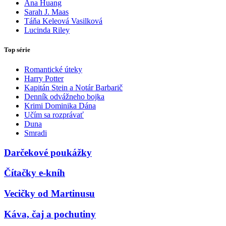
Ana Huang
Sarah J. Maas
Táňa Keleová Vasilková
Lucinda Riley
Top série
Romantické úteky
Harry Potter
Kapitán Stein a Notár Barbarič
Denník odvážneho bojka
Krimi Dominika Dána
Učím sa rozprávať
Duna
Smradi
Darčekové poukážky
Čítačky e-kníh
Vecičky od Martinusu
Káva, čaj a pochutiny