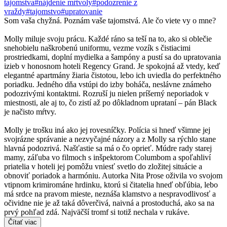
tajomstva
#nájdenie mŕtvoly
#podozrenie z
vraždy
#tajomstvo
#upratovanie
Som vaša chyžná. Poznám vaše tajomstvá. Ale čo viete vy o mne?
Molly miluje svoju prácu. Každé ráno sa teší na to, ako si oblečie
snehobielu naškrobenú uniformu, vezme vozík s čistiacimi
prostriedkami, doplní mydielka a šampóny a pustí sa do upratovania
izieb v honosnom hoteli Regency Grand. Je spokojná až vtedy, keď
elegantné apartmány žiaria čistotou, lebo ich uviedla do perfektného
poriadku. Jedného dňa vstúpi do izby boháča, neslávne známeho
podozrivými kontaktmi. Rozruší ju nielen príšerný neporiadok v
miestnosti, ale aj to, čo zistí až po dôkladnom uprataní – pán Black
je načisto mŕtvy.
Molly je trošku iná ako jej rovesníčky. Polícia si hneď všimne jej
svojrázne správanie a nezvyčajné názory a z Molly sa rýchlo stane
hlavná podozrivá. Našťastie sa má o čo oprieť. Múdre rady starej
mamy, záľuba vo filmoch s inšpektorom Columbom a spoľahliví
priatelia v hoteli jej pomôžu vniesť svetlo do zložitej situácie a
obnoviť poriadok a harmóniu. Autorka Nita Prose oživila vo svojom
vtipnom krimirománe hrdinku, ktorú si čitatelia hneď obľúbia, lebo
má srdce na pravom mieste, neznáša klamstvo a nespravodlivosť a
očividne nie je až taká dôverčivá, naivná a prostoduchá, ako sa na
prvý pohľad zdá. Najväčší tromf si totiž nechala v rukáve.
Čítať viac