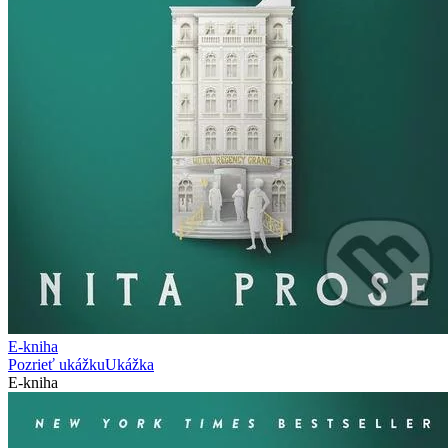
E-kniha
Pozrieť ukážku
Ukážka
E-kniha