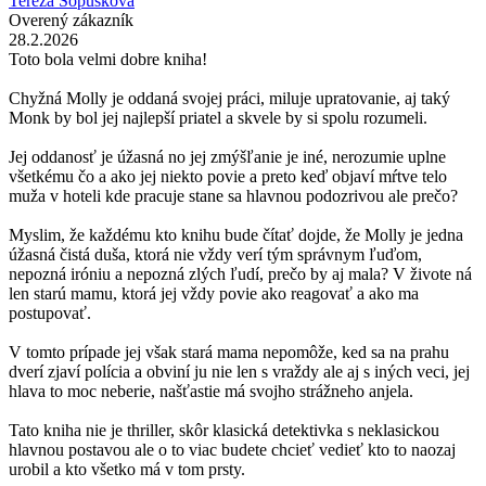
Tereza Sopúšková
Overený zákazník
28.2.2026
Toto bola velmi dobre kniha!
Chyžná Molly je oddaná svojej práci, miluje upratovanie, aj taký
Monk by bol jej najlepší priatel a skvele by si spolu rozumeli.
Jej oddanosť je úžasná no jej zmýšľanie je iné, nerozumie uplne
všetkému čo a ako jej niekto povie a preto keď objaví mŕtve telo
muža v hoteli kde pracuje stane sa hlavnou podozrivou ale prečo?
Myslim, že každému kto knihu bude čítať dojde, že Molly je jedna
úžasná čistá duša, ktorá nie vždy verí tým správnym ľuďom,
nepozná iróniu a nepozná zlých ľudí, prečo by aj mala? V živote ná
len starú mamu, ktorá jej vždy povie ako reagovať a ako ma
postupovať.
V tomto prípade jej však stará mama nepomôže, ked sa na prahu
dverí zjaví polícia a obviní ju nie len s vraždy ale aj s iných veci, jej
hlava to moc neberie, našťastie má svojho strážneho anjela.
Tato kniha nie je thriller, skôr klasická detektivka s neklasickou
hlavnou postavou ale o to viac budete chcieť vedieť kto to naozaj
urobil a kto všetko má v tom prsty.