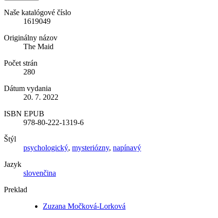
Naše katalógové číslo
1619049
Originálny názov
The Maid
Počet strán
280
Dátum vydania
20. 7. 2022
ISBN EPUB
978-80-222-1319-6
Štýl
psychologický
,
mysteriózny
,
napínavý
Jazyk
slovenčina
Preklad
Zuzana Močková-Lorková