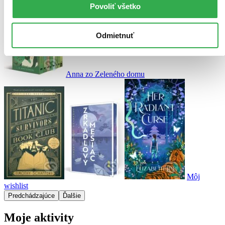
Povoliť všetko
Odmietnuť
Anna zo Zeleného domu
Môj
wishlist
Predchádzajúce
Ďalšie
Moje aktivity