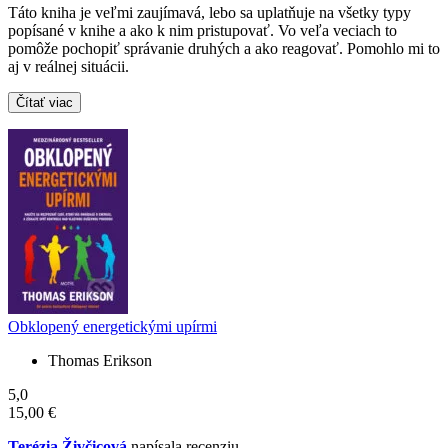
Táto kniha je veľmi zaujímavá, lebo sa uplatňuje na všetky typy
popísané v knihe a ako k nim pristupovať. Vo veľa veciach to
pomôže pochopiť správanie druhých a ako reagovať. Pomohlo mi to
aj v reálnej situácii.
Čítať viac
Obklopený energetickými upírmi
Thomas Erikson
5,0
15,00 €
Terézia Živčicová
napísala recenziu