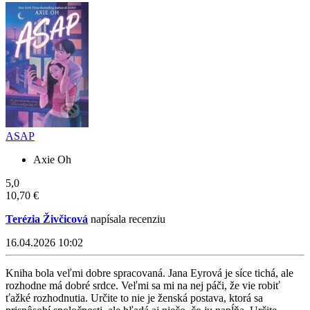
ASAP
Axie Oh
5,0
10,70 €
Terézia Živčicová
napísala recenziu
16.04.2026 10:02
Kniha bola veľmi dobre spracovaná. Jana Eyrová je síce tichá, ale
rozhodne má dobré srdce. Veľmi sa mi na nej páči, že vie robiť
ťažké rozhodnutia. Určite to nie je ženská postava, ktorá sa