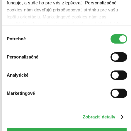
funguje, a stále ho pre vás zlepšovať. Personalizačné
cookies nám dovoľujú prispôsobovať stránku pre vašu
lepšiu orientáciu. Marketingové cookies nám zas
umožňujú zobrazenie relevantnej reklamy. Niektoré údaje
zdieľame aj s tretími stranami. Veľmi by nám pomohlo,
Výber
keby sme mohli používať všetky tieto cookies. Ďakujeme!
Potrebné
súhlasu
Personalizačné
Analytické
Marketingové
Zobraziť detaily
Moje čitateľské kolekcie