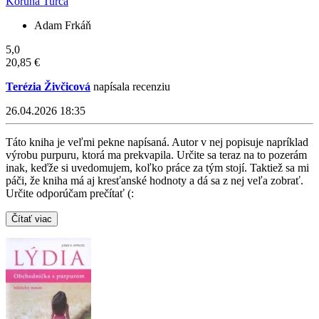
Koruna Turca
Adam Frkáň
5,0
20,85 €
Terézia Živčicová
napísala recenziu
26.04.2026 18:35
Táto kniha je veľmi pekne napísaná. Autor v nej popisuje napríklad
výrobu purpuru, ktorá ma prekvapila. Určite sa teraz na to pozerám
inak, keďže si uvedomujem, koľko práce za tým stojí. Taktiež sa mi
páči, že kniha má aj kresťanské hodnoty a dá sa z nej veľa zobrať.
Určite odporúčam prečítať (:
Čítať viac