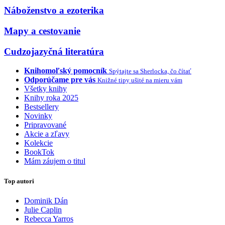
Náboženstvo a ezoterika
Mapy a cestovanie
Cudzojazyčná literatúra
Knihomoľský pomocník
Spýtajte sa Sherlocka, čo čítať
Odporúčame pre vás
Knižné tipy ušité na mieru vám
Všetky knihy
Knihy roka 2025
Bestsellery
Novinky
Pripravované
Akcie a zľavy
Kolekcie
BookTok
Mám záujem o titul
Top autori
Dominik Dán
Julie Caplin
Rebecca Yarros