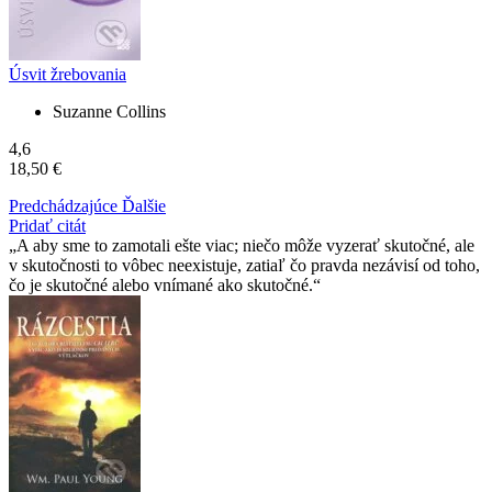
Úsvit žrebovania
Suzanne Collins
4,6
18,50 €
Predchádzajúce
Ďalšie
Pridať citát
A aby sme to zamotali ešte viac; niečo môže vyzerať skutočné, ale
v skutočnosti to vôbec neexistuje, zatiaľ čo pravda nezávisí od toho,
čo je skutočné alebo vnímané ako skutočné.