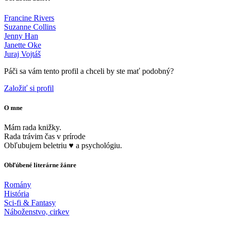
Francine Rivers
Suzanne Collins
Jenny Han
Janette Oke
Juraj Vojtáš
Páči sa vám tento profil a chceli by ste mať podobný?
Založiť si profil
O mne
Mám rada knižky.
Rada trávim čas v prírode
Obľubujem beletriu ♥️ a psychológiu.
Obľúbené literárne žánre
Romány
História
Sci-fi & Fantasy
Náboženstvo, cirkev