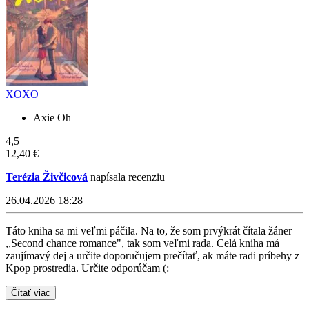
XOXO
Axie Oh
4,5
12,40 €
Terézia Živčicová
napísala recenziu
26.04.2026 18:28
Táto kniha sa mi veľmi páčila. Na to, že som prvýkrát čítala žáner
,,Second chance romance", tak som veľmi rada. Celá kniha má
zaujímavý dej a určite doporučujem prečítať, ak máte radi príbehy z
Kpop prostredia. Určite odporúčam (:
Čítať viac