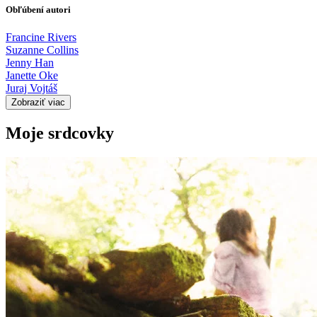
Obľúbení autori
Francine Rivers
Suzanne Collins
Jenny Han
Janette Oke
Juraj Vojtáš
Zobraziť viac
Moje srdcovky