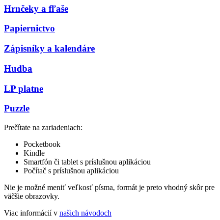
Hrnčeky a fľaše
Papiernictvo
Zápisníky a kalendáre
Hudba
LP platne
Puzzle
Prečítate na zariadeniach:
Pocketbook
Kindle
Smartfón či tablet s príslušnou aplikáciou
Počítač s príslušnou aplikáciou
Nie je možné meniť veľkosť písma, formát je preto vhodný skôr pre
väčšie obrazovky.
Viac informácií v
našich návodoch