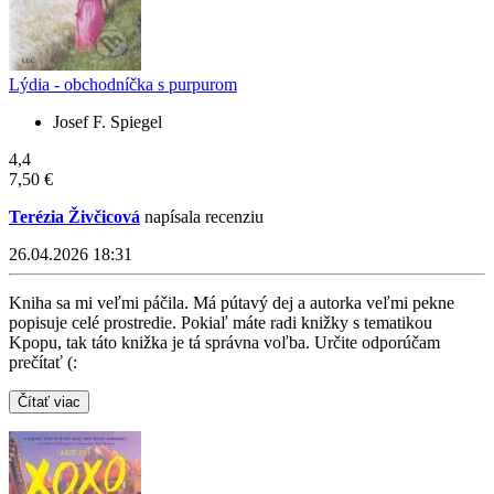
Lýdia - obchodníčka s purpurom
Josef F. Spiegel
4,4
7,50 €
Terézia Živčicová
napísala recenziu
26.04.2026 18:31
Kniha sa mi veľmi páčila. Má pútavý dej a autorka veľmi pekne
popisuje celé prostredie. Pokiaľ máte radi knižky s tematikou
Kpopu, tak táto knižka je tá správna voľba. Určite odporúčam
prečítať (:
Čítať viac