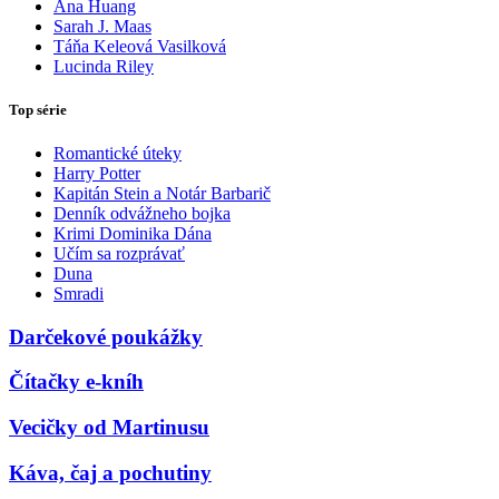
Ana Huang
Sarah J. Maas
Táňa Keleová Vasilková
Lucinda Riley
Top série
Romantické úteky
Harry Potter
Kapitán Stein a Notár Barbarič
Denník odvážneho bojka
Krimi Dominika Dána
Učím sa rozprávať
Duna
Smradi
Darčekové poukážky
Čítačky e-kníh
Vecičky od Martinusu
Káva, čaj a pochutiny