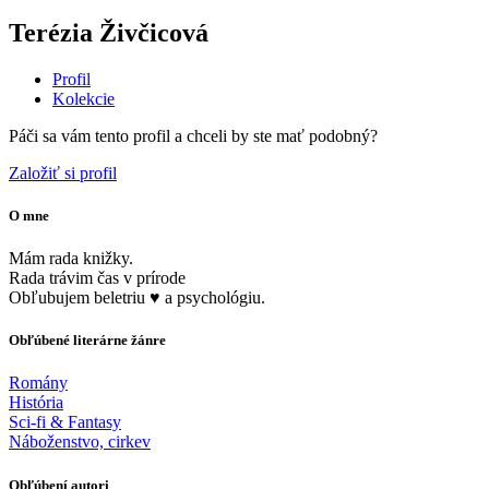
Terézia Živčicová
Profil
Kolekcie
Páči sa vám tento profil a chceli by ste mať podobný?
Založiť si profil
O mne
Mám rada knižky.
Rada trávim čas v prírode
Obľubujem beletriu ♥️ a psychológiu.
Obľúbené literárne žánre
Romány
História
Sci-fi & Fantasy
Náboženstvo, cirkev
Obľúbení autori