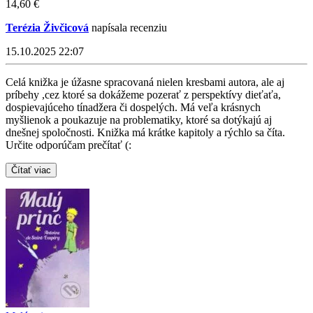
14,60 €
Terézia Živčicová
napísala recenziu
15.10.2025 22:07
Celá knižka je úžasne spracovaná nielen kresbami autora, ale aj
príbehy ,cez ktoré sa dokážeme pozerať z perspektívy dieťaťa,
dospievajúceho tínadžera či dospelých. Má veľa krásnych
myšlienok a poukazuje na problematiky, ktoré sa dotýkajú aj
dnešnej spoločnosti. Knižka má krátke kapitoly a rýchlo sa číta.
Určite odporúčam prečítať (:
Čítať viac