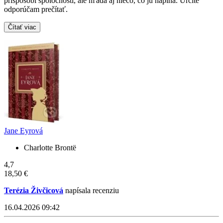
prispôsobí spoločnosti, ale hľadá aj niečo, čo ju napĺňa. Určite
odporúčam prečítať.
Čítať viac
Jane Eyrová
Charlotte Brontë
4,7
18,50 €
Terézia Živčicová
napísala recenziu
16.04.2026 09:42