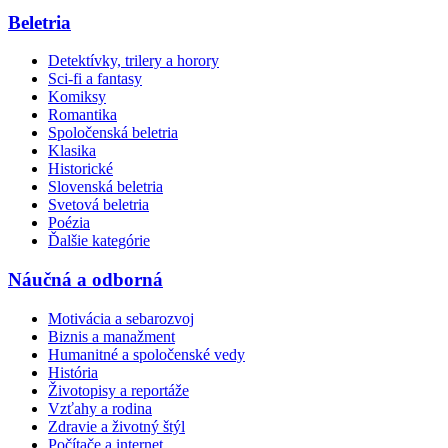
Beletria
Detektívky, trilery a horory
Sci-fi a fantasy
Komiksy
Romantika
Spoločenská beletria
Klasika
Historické
Slovenská beletria
Svetová beletria
Poézia
Ďalšie kategórie
Náučná a odborná
Motivácia a sebarozvoj
Biznis a manažment
Humanitné a spoločenské vedy
História
Životopisy a reportáže
Vzťahy a rodina
Zdravie a životný štýl
Počítače a internet