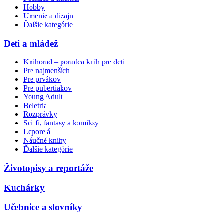
Hobby
Umenie a dizajn
Ďalšie kategórie
Deti a mládež
Knihorad – poradca kníh pre deti
Pre najmenších
Pre prvákov
Pre pubertiakov
Young Adult
Beletria
Rozprávky
Sci-fi, fantasy a komiksy
Leporelá
Náučné knihy
Ďalšie kategórie
Životopisy a reportáže
Kuchárky
Učebnice a slovníky