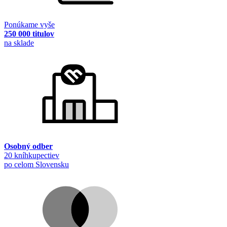
Ponúkame vyše
250 000 titulov
na sklade
Osobný odber
20 kníhkupectiev
po celom Slovensku