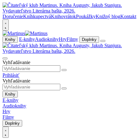
Doručenie
Kníhkupectvá
Knihovrátok
Poukážky
Knižný blog
Kontakt
E-knihy
Audioknihy
Hry
Filmy
Knihy
Doplnky
Vyhľadávanie
Prihlásiť
Vyhľadávanie
Knihy
E-knihy
Audioknihy
Hry
Filmy
Doplnky