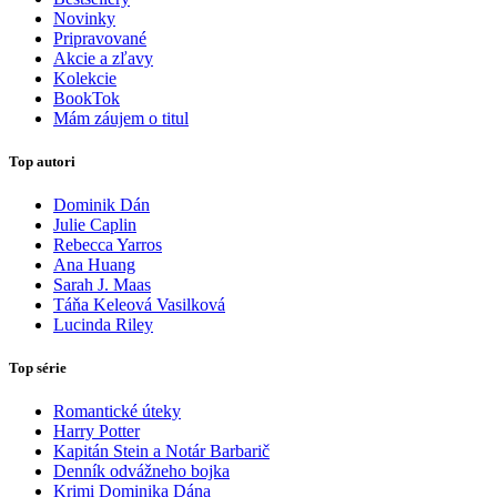
Novinky
Pripravované
Akcie a zľavy
Kolekcie
BookTok
Mám záujem o titul
Top autori
Dominik Dán
Julie Caplin
Rebecca Yarros
Ana Huang
Sarah J. Maas
Táňa Keleová Vasilková
Lucinda Riley
Top série
Romantické úteky
Harry Potter
Kapitán Stein a Notár Barbarič
Denník odvážneho bojka
Krimi Dominika Dána