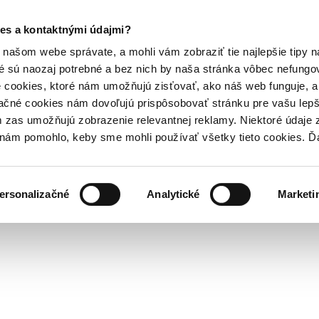
es a kontaktnými údajmi?
našom webe správate, a mohli vám zobraziť tie najlepšie tipy n
é sú naozaj potrebné a bez nich by naša stránka vôbec nefung
 cookies, ktoré nám umožňujú zisťovať, ako náš web funguje, a 
ačné cookies nám dovoľujú prispôsobovať stránku pre vašu lepši
zas umožňujú zobrazenie relevantnej reklamy. Niektoré údaje z
y nám pomohlo, keby sme mohli používať všetky tieto cookies. 
ersonalizačné
Analytické
Marketi