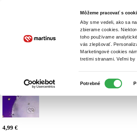
Doručenie
Kníhkupectvá
Knihovrátok
Poukážky
Knižný blog
Kontakt
Môžeme pracovať s cooki
Aby sme vedeli, ako sa na 
zbierame cookies. Niektor
E-knihy
Audioknihy
Hry
Filmy
Knihy
Doplnky
toho používame analytické
vás zlepšovať. Personaliz
Vyhľadávanie
Marketingové cookies nám 
tretími stranami. Veľmi b
Prihlásiť
Výber
Potrebné
P
súhlasu
4,99 €