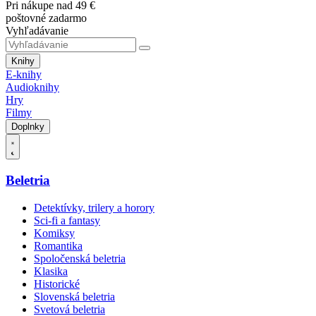
Pri nákupe nad 49 €
poštovné zadarmo
Vyhľadávanie
Knihy
E-knihy
Audioknihy
Hry
Filmy
Doplnky
Beletria
Detektívky, trilery a horory
Sci-fi a fantasy
Komiksy
Romantika
Spoločenská beletria
Klasika
Historické
Slovenská beletria
Svetová beletria