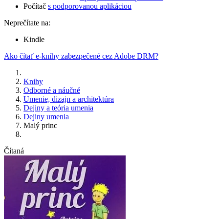
Počítač
s podporovanou aplikáciou
Neprečítate na:
Kindle
Ako čítať e-knihy zabezpečené cez Adobe DRM?
Knihy
Odborné a náučné
Umenie, dizajn a architektúra
Dejiny a teória umenia
Dejiny umenia
Malý princ
Čítaná