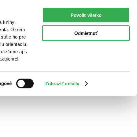
Povoliť všetko
a knihy,
ovala. Okrem
Odmietnuť
stále ho pre
u orientáciu.
dieľame aj s
Ďakujeme!
ngové
Zobraziť detaily