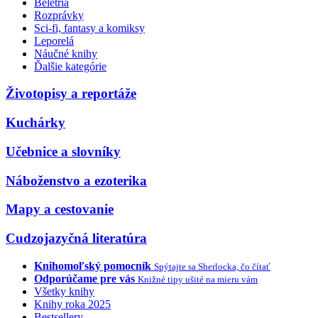
Beletria
Rozprávky
Sci-fi, fantasy a komiksy
Leporelá
Náučné knihy
Ďalšie kategórie
Životopisy a reportáže
Kuchárky
Učebnice a slovníky
Náboženstvo a ezoterika
Mapy a cestovanie
Cudzojazyčná literatúra
Knihomoľský pomocník
Spýtajte sa Sherlocka, čo čítať
Odporúčame pre vás
Knižné tipy ušité na mieru vám
Všetky knihy
Knihy roka 2025
Bestsellery