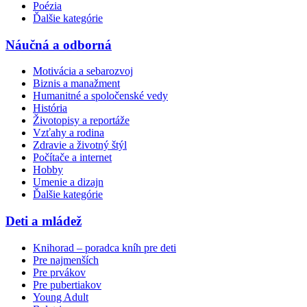
Poézia
Ďalšie kategórie
Náučná a odborná
Motivácia a sebarozvoj
Biznis a manažment
Humanitné a spoločenské vedy
História
Životopisy a reportáže
Vzťahy a rodina
Zdravie a životný štýl
Počítače a internet
Hobby
Umenie a dizajn
Ďalšie kategórie
Deti a mládež
Knihorad – poradca kníh pre deti
Pre najmenších
Pre prvákov
Pre pubertiakov
Young Adult