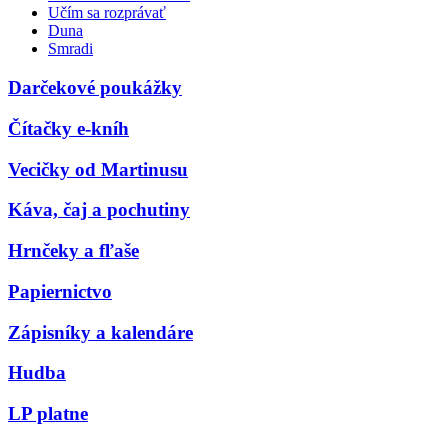
Učím sa rozprávať
Duna
Smradi
Darčekové poukážky
Čítačky e-kníh
Vecičky od Martinusu
Káva, čaj a pochutiny
Hrnčeky a fľaše
Papiernictvo
Zápisníky a kalendáre
Hudba
LP platne