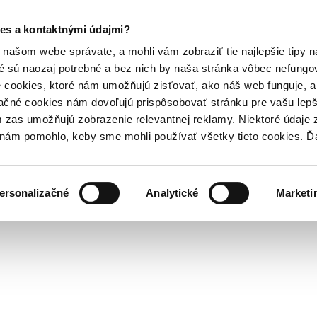
es a kontaktnými údajmi?
našom webe správate, a mohli vám zobraziť tie najlepšie tipy n
é sú naozaj potrebné a bez nich by naša stránka vôbec nefung
 cookies, ktoré nám umožňujú zisťovať, ako náš web funguje, a 
ačné cookies nám dovoľujú prispôsobovať stránku pre vašu lepši
zas umožňujú zobrazenie relevantnej reklamy. Niektoré údaje z
y nám pomohlo, keby sme mohli používať všetky tieto cookies. 
ersonalizačné
Analytické
Marketi