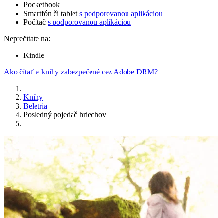
Pocketbook
Smartfón či tablet
s podporovanou aplikáciou
Počítač
s podporovanou aplikáciou
Neprečítate na:
Kindle
Ako čítať e-knihy zabezpečené cez Adobe DRM?
Knihy
Beletria
Posledný pojedač hriechov