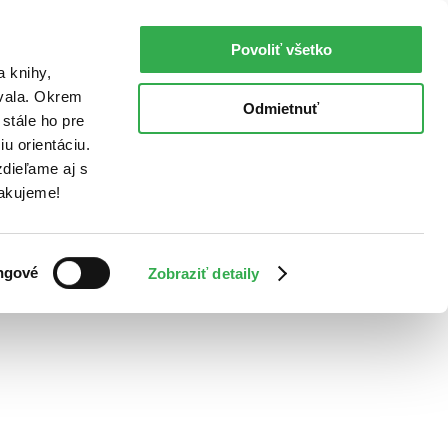
Povoliť všetko
a knihy,
ovala. Okrem
Odmietnuť
stále ho pre
u orientáciu.
dieľame aj s
Ďakujeme!
ngové
Zobraziť detaily