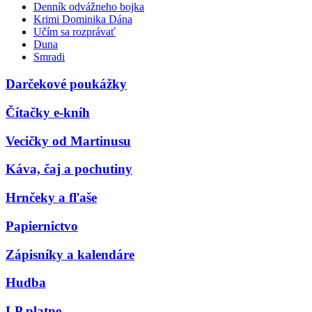
Denník odvážneho bojka
Krimi Dominika Dána
Učím sa rozprávať
Duna
Smradi
Darčekové poukážky
Čítačky e-kníh
Vecičky od Martinusu
Káva, čaj a pochutiny
Hrnčeky a fľaše
Papiernictvo
Zápisníky a kalendáre
Hudba
LP platne