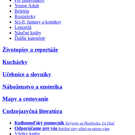
Pre pubertiakov
Young Adult
Beletria
Rozprávky
Sci-fi, fantasy a komiksy
Leporelá
Náučné knihy
Ďalšie kategórie
Životopisy a reportáže
Kuchárky
Učebnice a slovníky
Náboženstvo a ezoterika
Mapy a cestovanie
Cudzojazyčná literatúra
Knihomoľský pomocník
Spýtajte sa Sherlocka, čo čítať
Odporúčame pre vás
Knižné tipy ušité na mieru vám
Všetky knihy