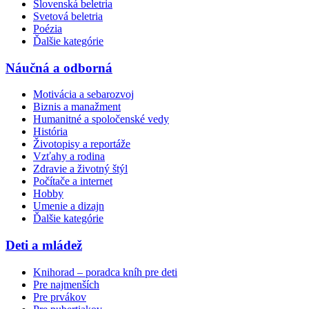
Slovenská beletria
Svetová beletria
Poézia
Ďalšie kategórie
Náučná a odborná
Motivácia a sebarozvoj
Biznis a manažment
Humanitné a spoločenské vedy
História
Životopisy a reportáže
Vzťahy a rodina
Zdravie a životný štýl
Počítače a internet
Hobby
Umenie a dizajn
Ďalšie kategórie
Deti a mládež
Knihorad – poradca kníh pre deti
Pre najmenších
Pre prvákov