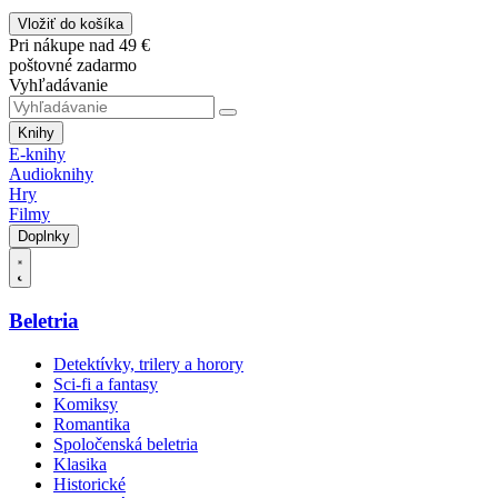
Vložiť do košíka
Pri nákupe nad 49 €
poštovné zadarmo
Vyhľadávanie
Knihy
E-knihy
Audioknihy
Hry
Filmy
Doplnky
Beletria
Detektívky, trilery a horory
Sci-fi a fantasy
Komiksy
Romantika
Spoločenská beletria
Klasika
Historické