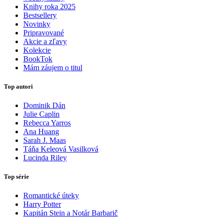
Knihy roka 2025
Bestsellery
Novinky
Pripravované
Akcie a zľavy
Kolekcie
BookTok
Mám záujem o titul
Top autori
Dominik Dán
Julie Caplin
Rebecca Yarros
Ana Huang
Sarah J. Maas
Táňa Keleová Vasilková
Lucinda Riley
Top série
Romantické úteky
Harry Potter
Kapitán Stein a Notár Barbarič