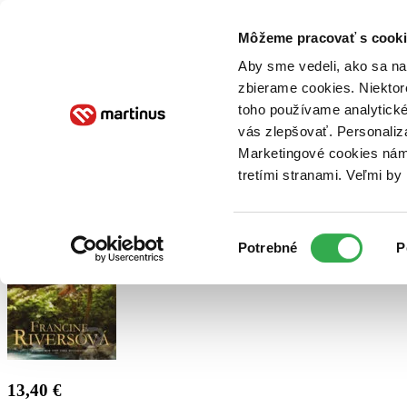
Doručenie
Kníhkupectvá
Knihovrátok
Poukážky
Knižný blog
Kontakt
Môžeme pracovať s cooki
Aby sme vedeli, ako sa na 
zbierame cookies. Niektor
E-knihy
Audioknihy
Hry
Filmy
Knihy
Doplnky
toho používame analytické
vás zlepšovať. Personaliz
Vyhľadávanie
Marketingové cookies nám 
tretími stranami. Veľmi b
Prihlásiť
Výber
Potrebné
P
súhlasu
13,40 €