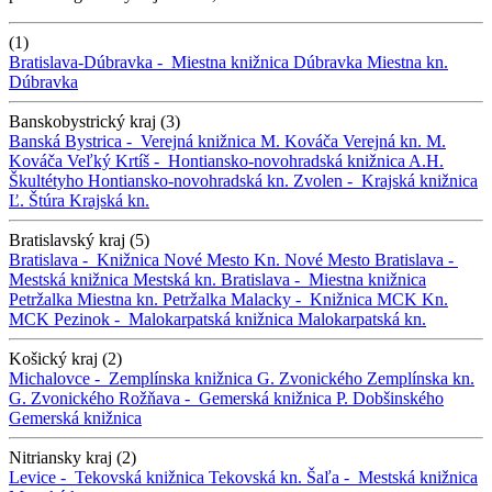
(1)
Bratislava-Dúbravka -
Miestna knižnica Dúbravka
Miestna kn.
Dúbravka
Banskobystrický kraj (3)
Banská Bystrica -
Verejná knižnica M. Kováča
Verejná kn. M.
Kováča
Veľký Krtíš -
Hontiansko-novohradská knižnica A.H.
Škultétyho
Hontiansko-novohradská kn.
Zvolen -
Krajská knižnica
Ľ. Štúra
Krajská kn.
Bratislavský kraj (5)
Bratislava -
Knižnica Nové Mesto
Kn. Nové Mesto
Bratislava -
Mestská knižnica
Mestská kn.
Bratislava -
Miestna knižnica
Petržalka
Miestna kn. Petržalka
Malacky -
Knižnica MCK
Kn.
MCK
Pezinok -
Malokarpatská knižnica
Malokarpatská kn.
Košický kraj (2)
Michalovce -
Zemplínska knižnica G. Zvonického
Zemplínska kn.
G. Zvonického
Rožňava -
Gemerská knižnica P. Dobšinského
Gemerská knižnica
Nitriansky kraj (2)
Levice -
Tekovská knižnica
Tekovská kn.
Šaľa -
Mestská knižnica