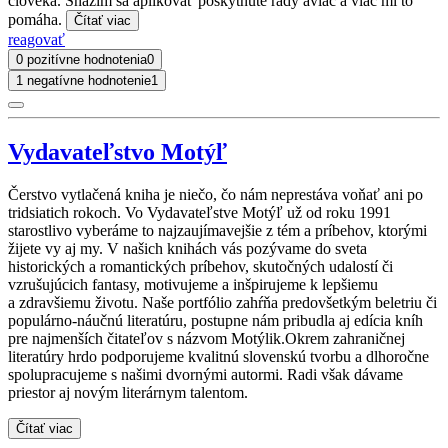
človeka. Snažím sa aplikovať poskytnuté rady aviac a viac mi to
pomáha.
Čítať viac
reagovať
0 pozitívne hodnotenia
0
1 negatívne hodnotenie
1
Vydavateľstvo Motýľ
Čerstvo vytlačená kniha je niečo, čo nám neprestáva voňať ani po
tridsiatich rokoch. Vo Vydavateľstve Motýľ už od roku 1991
starostlivo vyberáme to najzaujímavejšie z tém a príbehov, ktorými
žijete vy aj my. V našich knihách vás pozývame do sveta
historických a romantických príbehov, skutočných udalostí či
vzrušujúcich fantasy, motivujeme a inšpirujeme k lepšiemu
a zdravšiemu životu. Naše portfólio zahŕňa predovšetkým beletriu či
populárno-náučnú literatúru, postupne nám pribudla aj edícia kníh
pre najmenších čitateľov s názvom Motýlik.Okrem zahraničnej
literatúry hrdo podporujeme kvalitnú slovenskú tvorbu a dlhoročne
spolupracujeme s našimi dvornými autormi. Radi však dávame
priestor aj novým literárnym talentom.
Čítať viac