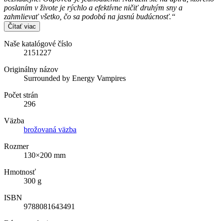
poslaním v živote je rýchlo a efektívne ničiť druhým sny a
zahmlievať všetko, čo sa podobá na jasnú budúcnosť.“
Čítať viac
Naše katalógové číslo
2151227
Originálny názov
Surrounded by Energy Vampires
Počet strán
296
Väzba
brožovaná väzba
Rozmer
130×200 mm
Hmotnosť
300 g
ISBN
9788081643491