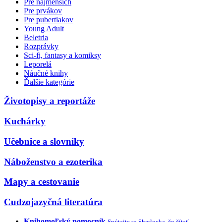
Pre najmenších
Pre prvákov
Pre pubertiakov
Young Adult
Beletria
Rozprávky
Sci-fi, fantasy a komiksy
Leporelá
Náučné knihy
Ďalšie kategórie
Životopisy a reportáže
Kuchárky
Učebnice a slovníky
Náboženstvo a ezoterika
Mapy a cestovanie
Cudzojazyčná literatúra
Knihomoľský pomocník
Spýtajte sa Sherlocka, čo čítať