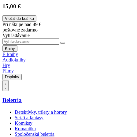
15,00 €
Vložiť do košíka
Pri nákupe nad 49 €
poštovné zadarmo
Vyhľadávanie
Knihy
E-knihy
Audioknihy
Hry
Filmy
Doplnky
Beletria
Detektívky, trilery a horory
Sci-fi a fantasy
Komiksy
Romantika
Spoločenská beletria