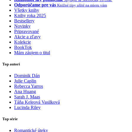
Odporúčame pre vás
Knižné tipy ušité na mieru vám
Všetky knihy
Knihy roka 2025
Bestsellery
Novinky
Pripravované
Akcie a zľavy
Kolekcie
BookTok
Mám záujem o titul
Top autori
Dominik Dán
Julie Caplin
Rebecca Yarros
Ana Huang
Sarah J. Maas
Táňa Keleová Vasilková
Lucinda Riley
Top série
Romantické úteky