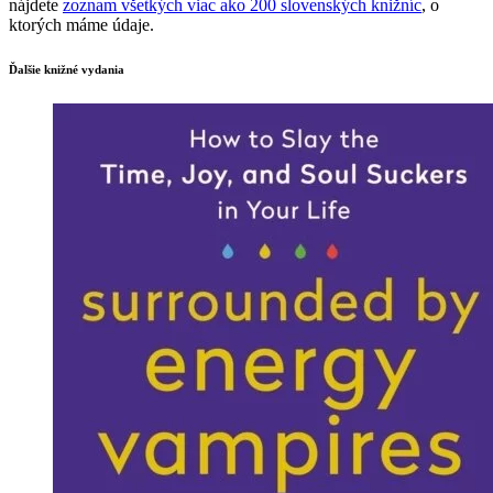
nájdete
zoznam všetkých viac ako 200 slovenských knižníc
, o
ktorých máme údaje.
Ďalšie knižné vydania