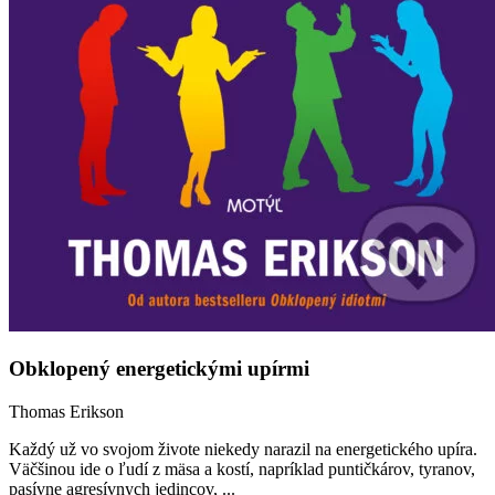
Obklopený energetickými upírmi
Thomas Erikson
Každý už vo svojom živote niekedy narazil na energetického upíra.
Väčšinou ide o ľudí z mäsa a kostí, napríklad puntičkárov, tyranov,
pasívne agresívnych jedincov, ...