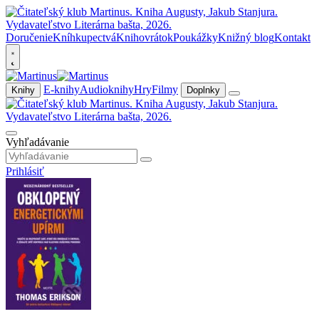
Doručenie
Kníhkupectvá
Knihovrátok
Poukážky
Knižný blog
Kontakt
E-knihy
Audioknihy
Hry
Filmy
Knihy
Doplnky
Vyhľadávanie
Prihlásiť