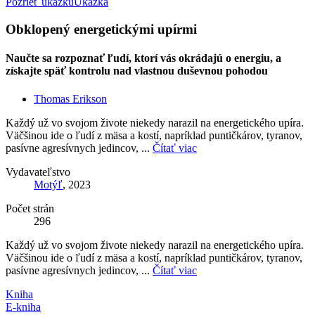
Pozrieť ukážku
Ukážka
Obklopený energetickými upírmi
Naučte sa rozpoznať ľudí, ktorí vás okrádajú o energiu, a
získajte späť kontrolu nad vlastnou duševnou pohodou
Thomas Erikson
Každý už vo svojom živote niekedy narazil na energetického upíra.
Väčšinou ide o ľudí z mäsa a kostí, napríklad puntičkárov, tyranov,
pasívne agresívnych jedincov, ...
Čítať viac
Vydavateľstvo
Motýľ
, 2023
Počet strán
296
Každý už vo svojom živote niekedy narazil na energetického upíra.
Väčšinou ide o ľudí z mäsa a kostí, napríklad puntičkárov, tyranov,
pasívne agresívnych jedincov, ...
Čítať viac
Kniha
E-kniha