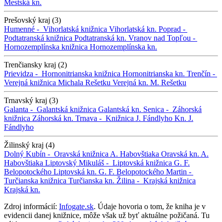
Mestská kn.
Prešovský kraj (3)
Humenné -
Vihorlatská knižnica
Vihorlatská kn.
Poprad -
Podtatranská knižnica
Podtatranská kn.
Vranov nad Topľou -
Hornozemplínska knižnica
Hornozemplínska kn.
Trenčiansky kraj (2)
Prievidza -
Hornonitrianska knižnica
Hornonitrianska kn.
Trenčín -
Verejná knižnica Michala Rešetku
Verejná kn. M. Rešetku
Trnavský kraj (3)
Galanta -
Galantská knižnica
Galantská kn.
Senica -
Záhorská
knižnica
Záhorská kn.
Trnava -
Knižnica J. Fándlyho
Kn. J.
Fándlyho
Žilinský kraj (4)
Dolný Kubín -
Oravská knižnica A. Habovštiaka
Oravská kn. A.
Habovštiaka
Liptovský Mikuláš -
Liptovská knižnica G. F.
Belopotockého
Liptovská kn. G. F. Belopotockého
Martin -
Turčianska knižnica
Turčianska kn.
Žilina -
Krajská knižnica
Krajská kn.
Zdroj informácií:
Infogate.sk
. Údaje hovoria o tom, že kniha je v
evidencii danej knižnice, môže však už byť aktuálne požičaná. Tu