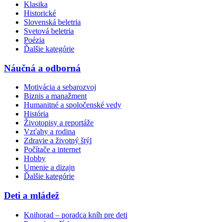
Klasika
Historické
Slovenská beletria
Svetová beletria
Poézia
Ďalšie kategórie
Náučná a odborná
Motivácia a sebarozvoj
Biznis a manažment
Humanitné a spoločenské vedy
História
Životopisy a reportáže
Vzťahy a rodina
Zdravie a životný štýl
Počítače a internet
Hobby
Umenie a dizajn
Ďalšie kategórie
Deti a mládež
Knihorad – poradca kníh pre deti