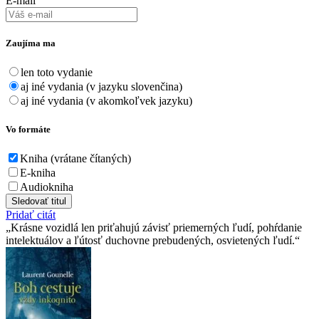
E-mail
Zaujíma ma
len toto vydanie
aj iné vydania (v jazyku slovenčina)
aj iné vydania (v akomkoľvek jazyku)
Vo formáte
Kniha (vrátane čítaných)
E-kniha
Audiokniha
Sledovať titul
Pridať citát
Krásne vozidlá len priťahujú závisť priemerných ľudí, pohŕdanie
intelektuálov a ľútosť duchovne prebudených, osvietených ľudí.