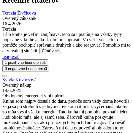
Recenzie čitateľov
Terézia Živčicová
Overený zákazník
16.4.2026
Terézia
Táto kniha je veľmi zaujímavá, lebo sa uplatňuje na všetky typy
popísané v knihe a ako k nim pristupovať. Vo veľa veciach to
pomôže pochopiť správanie druhých a ako reagovať. Pomohlo mi to
aj v reálnej situácii.
Čítať viac
reagovať
1 pozitívne hodnotenie
1
0 negatívne hodnotenia
0
Sylvia Kovácsová
Overený nákup
19.6.2025
Obklopený energetickými upírmi
Knihu som najprv dostala do daru, pretože som vždy doma hovorila,
že ja sa po stretnutí s jedným človekom cítim tak vyčerpaná, akoby
zo mňa vysal všetku energiu. Táto kniha mi pomohla poznať nielen
ľudí okolo mňa, ale aj samú seba. Zároveň kniha poskytuje
možnosti naučiť sa, ako pri rôznych typoch ľudí reagovať a riešiť
problémové situácie. Zároveň mi dala odpoveď aj ohľadom toho