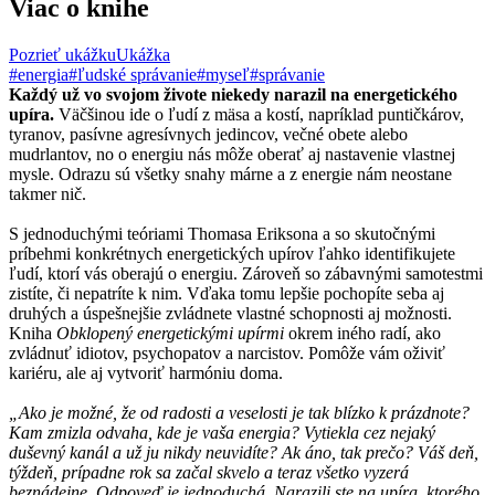
Viac o knihe
Pozrieť ukážku
Ukážka
#energia
#ľudské správanie
#myseľ
#správanie
Každý už vo svojom živote niekedy narazil na energetického
upíra.
Väčšinou ide o ľudí z mäsa a kostí, napríklad puntičkárov,
tyranov, pasívne agresívnych jedincov, večné obete alebo
mudrlantov, no o energiu nás môže oberať aj nastavenie vlastnej
mysle. Odrazu sú všetky snahy márne a z energie nám neostane
takmer nič.
S jednoduchými teóriami Thomasa Eriksona a so skutočnými
príbehmi konkrétnych energetických upírov ľahko identifikujete
ľudí, ktorí vás oberajú o energiu. Zároveň so zábavnými samotestmi
zistíte, či nepatríte k nim. Vďaka tomu lepšie pochopíte seba aj
druhých a úspešnejšie zvládnete vlastné schopnosti aj možnosti.
Kniha
Obklopený energetickými upírmi
okrem iného radí, ako
zvládnuť idiotov, psychopatov a narcistov. Pomôže vám oživiť
kariéru, ale aj vytvoriť harmóniu doma.
„Ako je možné, že od radosti a veselosti je tak blízko k prázdnote?
Kam zmizla odvaha, kde je vaša energia? Vytiekla cez nejaký
duševný kanál a už ju nikdy neuvidíte? Ak áno, tak prečo? Váš deň,
týždeň, prípadne rok sa začal skvelo a teraz všetko vyzerá
beznádejne. Odpoveď je jednoduchá. Narazili ste na upíra, ktorého