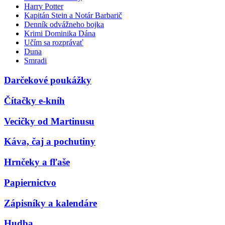
Harry Potter
Kapitán Stein a Notár Barbarič
Denník odvážneho bojka
Krimi Dominika Dána
Učím sa rozprávať
Duna
Smradi
Darčekové poukážky
Čítačky e-kníh
Vecičky od Martinusu
Káva, čaj a pochutiny
Hrnčeky a fľaše
Papiernictvo
Zápisníky a kalendáre
Hudba