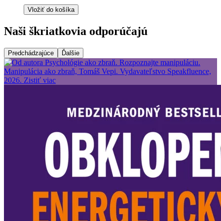
Vložiť do košíka
Naši škriatkovia odporúčajú
Predchádzajúce
Ďalšie