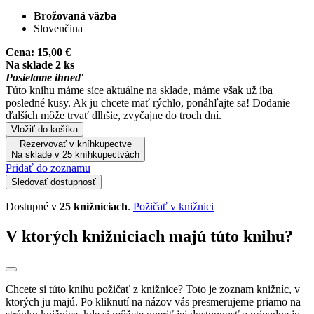
Brožovaná väzba
Slovenčina
Cena:
15,00 €
Na sklade 2 ks
Posielame ihneď
Túto knihu máme síce aktuálne na sklade, máme však už iba
posledné kusy. Ak ju chcete mať rýchlo, ponáhľajte sa! Dodanie
ďalších môže trvať dlhšie, zvyčajne do troch dní.
Vložiť do košíka
Rezervovať v kníhkupectve
Na sklade v 25 kníhkupectvách
Pridať do zoznamu
Sledovať dostupnosť
Dostupné v
25 knižniciach
.
Požičať v knižnici
V ktorých knižniciach majú túto knihu?
Chcete si túto knihu požičať z knižnice? Toto je zoznam knižníc, v
ktorých ju majú. Po kliknutí na názov vás presmerujeme priamo na