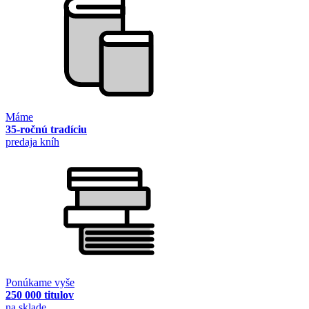
Máme
35-ročnú tradíciu
predaja kníh
Ponúkame vyše
250 000 titulov
na sklade