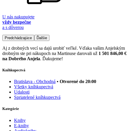
U nás nakupujete
vždy bezpečne
a s dôverou
Predchádzajúce
Ďalšie
Aj z drobných vecí sa dajú urobiť veľké. Vďaka vašim Anjelským
drobným ste pri nákupoch na Martinuse darovali už
1 501 846,00 €
na Dobrého Anjela
. Ďakujeme!
Kníhkupectvá
Bratislava - Obchodná
• Otvorené do 20:00
Všetky kníhkupectvá
Udalosti
Spriatelené kníhkupectvá
Kategórie
Knihy
E-knihy
Audioknihy