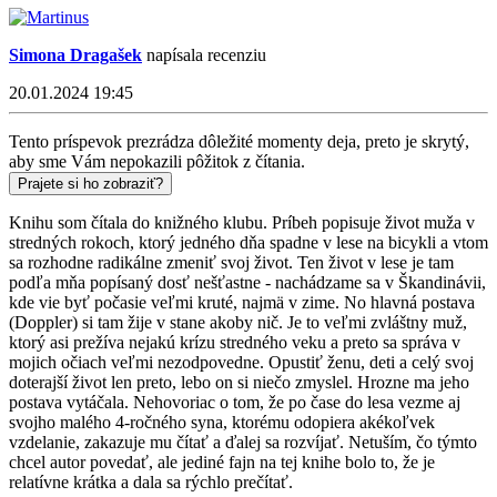
Simona Dragašek
napísala recenziu
20.01.2024 19:45
Tento príspevok prezrádza dôležité momenty deja, preto je skrytý,
aby sme Vám nepokazili pôžitok z čítania.
Prajete si ho zobraziť?
Knihu som čítala do knižného klubu. Príbeh popisuje život muža v
stredných rokoch, ktorý jedného dňa spadne v lese na bicykli a vtom
sa rozhodne radikálne zmeniť svoj život. Ten život v lese je tam
podľa mňa popísaný dosť nešťastne - nachádzame sa v Škandinávii,
kde vie byť počasie veľmi kruté, najmä v zime. No hlavná postava
(Doppler) si tam žije v stane akoby nič. Je to veľmi zvláštny muž,
ktorý asi prežíva nejakú krízu stredného veku a preto sa správa v
mojich očiach veľmi nezodpovedne. Opustiť ženu, deti a celý svoj
doterajší život len preto, lebo on si niečo zmyslel. Hrozne ma jeho
postava vytáčala. Nehovoriac o tom, že po čase do lesa vezme aj
svojho malého 4-ročného syna, ktorému odopiera akékoľvek
vzdelanie, zakazuje mu čítať a ďalej sa rozvíjať. Netuším, čo týmto
chcel autor povedať, ale jediné fajn na tej knihe bolo to, že je
relatívne krátka a dala sa rýchlo prečítať.