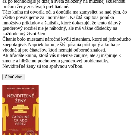
až po technológie je dizajn sveta založený na mužskej skúsenosti,
pričom ženy zostávajú prehliadané.
Táto kniha mi otvorila oči a donútila ma zamyslieť sa nad tým, čo
všetko považujeme za "normálne". Každá kapitola ponúka
množstvo príkladov a štatistík, ktoré dokazujú, že tento dátový
genderový rozdiel nie je náhodný, ale má vážne dôsledky na
každodenný život žien.
Čítanie bolo miestami náročné kvôli zisteniam, ktoré sú jednoducho
znepokojivé. Napriek tomu je štýl písania prístupný a kniha je
vhodná aj pre čitateľov, ktorí nemajú odborné znalosti.
Ak hľadáte knihu, ktorá vás nielenže zaujme, ale aj inšpiruje k
zmene a hlbšiemu pochopeniu genderovej problematiky,
Neviditeľné ženy sú tou správnou voľbou.
Čítať viac