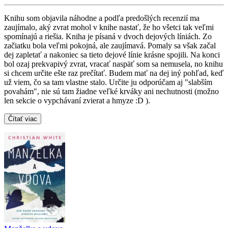
Knihu som objavila náhodne a podľa predošlých recenzií ma
zaujímalo, aký zvrat mohol v knihe nastať, že ho všetci tak veľmi
spomínajú a riešia. Kniha je písaná v dvoch dejových líniách. Zo
začiatku bola veľmi pokojná, ale zaujímavá. Pomaly sa však začal
dej zapletať a nakoniec sa tieto dejové línie krásne spojili. Na konci
bol ozaj prekvapivý zvrat, vracať naspäť som sa nemusela, no knihu
si chcem určite ešte raz prečítať. Budem mať na dej iný pohľad, keď
už viem, čo sa tam vlastne stalo. Určite ju odporúčam aj "slabším
povahám", nie sú tam žiadne veľké krváky ani nechutnosti (možno
len sekcie o vypchávaní zvierat a hmyze :D ).
Čítať viac