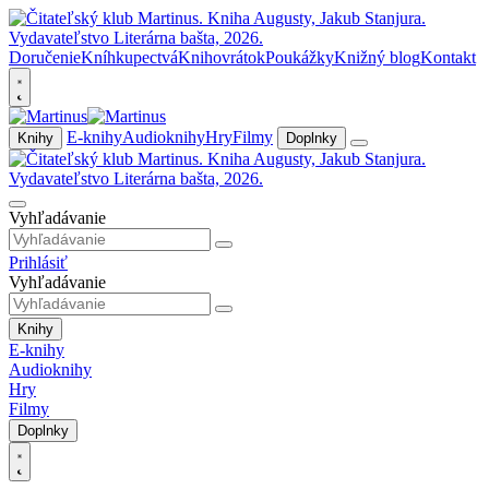
Doručenie
Kníhkupectvá
Knihovrátok
Poukážky
Knižný blog
Kontakt
E-knihy
Audioknihy
Hry
Filmy
Knihy
Doplnky
Vyhľadávanie
Prihlásiť
Vyhľadávanie
Knihy
E-knihy
Audioknihy
Hry
Filmy
Doplnky