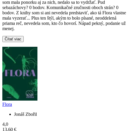
som mala ponorku aj za nich, nedalo sa to vydržať. Pud
sebazáchovy? 0 bodov. Komunikačné zručnosti oboch strán? 0
bodov. Z knihy som si ani nevedela predstaviť, ako tá Flora vlastne
mala vyzerať... Plus ten štýl, akým to bolo písané, neoddelená
priama reč, nevedela som, kto čo hovorí. Nápad pekný, podanie už
menej.
Čítať viac
Flora
Jonáš Zbořil
4,0
13,60 €