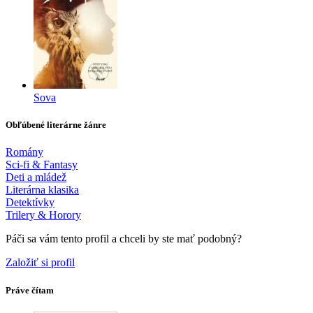
Sova
Obľúbené literárne žánre
Romány
Sci-fi & Fantasy
Deti a mládež
Literárna klasika
Detektívky
Trilery & Horory
Páči sa vám tento profil a chceli by ste mať podobný?
Založiť si profil
Práve čítam