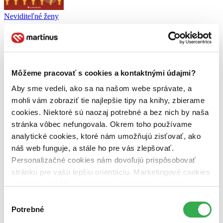
Neviditeľné ženy
Caroline Criado Perez
4,2
19,99 €
Môžeme pracovať s cookies a kontaktnými údajmi?
Aby sme vedeli, ako sa na našom webe správate, a
Simona Dragašek
napísala recenziu
mohli vám zobraziť tie najlepšie tipy na knihy, zbierame
03.01.2025 17:42
cookies. Niektoré sú naozaj potrebné a bez nich by naša
stránka vôbec nefungovala. Okrem toho používame
Dlho som rozmýšľala, ako túto knihu opísať. Nakoniec som prišla
analytické cookies, ktoré nám umožňujú zisťovať, ako
na to, čo mi to pripomína. Videli ste niekedy Simpsonovcov? V
náš web funguje, a stále ho pre vás zlepšovať.
každej sérii sa nachádza jeden diel, tzv. Halloweensky špeciál. V
týchto dieloch sú rôzne viac či menej strašidelné a absurdné príbehy.
Personalizačné cookies nám dovoľujú prispôsobovať
A presne do tohto konceptu mi zapadá aj kniha Ruzká klazika. Z
stránku pre vašu lepšiu orientáciu. Marketingové cookies
knihy som mala zmiešané pocity, miestami som krivila tvár hnusom.
nám zas umožňujú zobrazenie relevantnej reklamy.
Avšak musím vyzdvihnúť 3 poviedky, ktoré sa mi veľmi páčili:
Osud občas nadeľuje aj oboma priehrštiami, Žil v pravde a Koľko
Niektoré údaje zdieľame aj s tretími stranami. Veľmi by
Výber
dobra znesie človek v zdraví? Naopak neodporúčam čítať poviedky
nám pomohlo, keby sme mohli používať všetky tieto
Potrebné
súhlasu
Pritakal životu a Vzkriesenie... Tie sa mi naozaj nepáčili. S
cookies. Ďakujeme!
prižmúreným okom 3*.