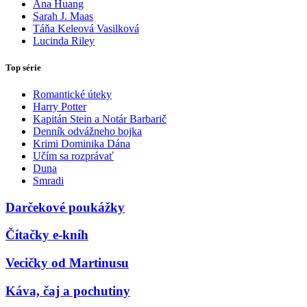
Ana Huang
Sarah J. Maas
Táňa Keleová Vasilková
Lucinda Riley
Top série
Romantické úteky
Harry Potter
Kapitán Stein a Notár Barbarič
Denník odvážneho bojka
Krimi Dominika Dána
Učím sa rozprávať
Duna
Smradi
Darčekové poukážky
Čítačky e-kníh
Vecičky od Martinusu
Káva, čaj a pochutiny