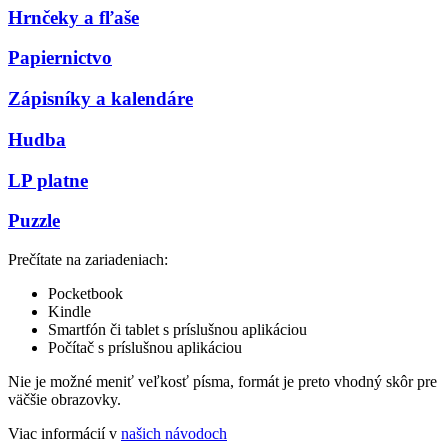
Hrnčeky a fľaše
Papiernictvo
Zápisníky a kalendáre
Hudba
LP platne
Puzzle
Prečítate na zariadeniach:
Pocketbook
Kindle
Smartfón či tablet s príslušnou aplikáciou
Počítač s príslušnou aplikáciou
Nie je možné meniť veľkosť písma, formát je preto vhodný skôr pre
väčšie obrazovky.
Viac informácií v
našich návodoch