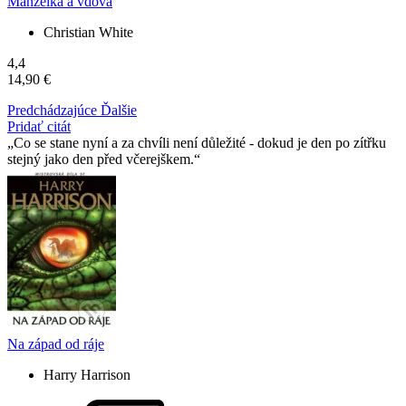
Manželka a vdova
Christian White
4,4
14,90 €
Predchádzajúce
Ďalšie
Pridať citát
Co se stane nyní a za chvíli není důležité - dokud je den po zítřku
stejný jako den před včerejškem.
Na západ od ráje
Harry Harrison