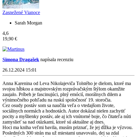
Zasnežené Vianoce
Sarah Morgan
4,6
19,90 €
Simona Dragašek
napísala recenziu
26.12.2024 15:01
Anna Karenina od Leva Nikolajeviča Tolstého je dielom, ktoré ma
svojou hĺbkou a majstrovským rozprávačským štýlom okamžite
zaujalo. Príbeh je fascinujúci, plný emócií, morálnych dilem a
výnimočného pohľadu na ruskú spoločnosť 19. storočia.
Cez osudy postáv som sa naučila veľa o vtedajšom živote,
sociálnych normách a hodnotách. Autor dokázal nielen zachytiť
pocity a myšlienky postáv, ale aj ich vnútorné boje, čo čitateľa núti
zamyslieť sa nad otázkami, ktoré sú aktuálne aj dnes.
Hoci ma kniha veľmi bavila, musím priznať, že jej dĺžka je výzvou.
Posledných 300 strán ma už miestami unavovalo, dej sa zdal