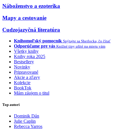
Náboženstvo a ezoterika
Mapy a cestovanie
Cudzojazyčná literatúra
Knihomoľský pomocník
Spýtajte sa Sherlocka, čo čítať
Odporúčame pre vás
Knižné tipy ušité na mieru vám
Všetky knihy
Knihy roka 2025
Bestsellery
Novinky
Pripravované
Akcie a zľavy
Kolekcie
BookTok
Mám záujem o titul
Top autori
Dominik Dán
Julie Caplin
Rebecca Yarros