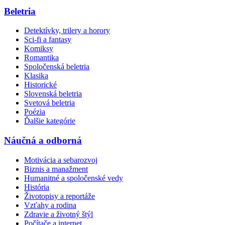
Beletria
Detektívky, trilery a horory
Sci-fi a fantasy
Komiksy
Romantika
Spoločenská beletria
Klasika
Historické
Slovenská beletria
Svetová beletria
Poézia
Ďalšie kategórie
Náučná a odborná
Motivácia a sebarozvoj
Biznis a manažment
Humanitné a spoločenské vedy
História
Životopisy a reportáže
Vzťahy a rodina
Zdravie a životný štýl
Počítače a internet