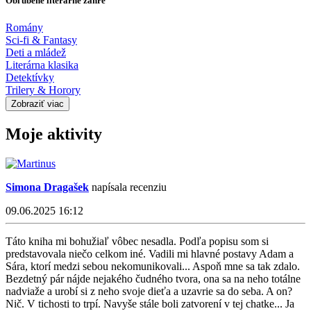
Obľúbené literárne žánre
Romány
Sci-fi & Fantasy
Deti a mládež
Literárna klasika
Detektívky
Trilery & Horory
Zobraziť viac
Moje aktivity
Simona Dragašek
napísala recenziu
09.06.2025 16:12
Táto kniha mi bohužiaľ vôbec nesadla. Podľa popisu som si
predstavovala niečo celkom iné. Vadili mi hlavné postavy Adam a
Sára, ktorí medzi sebou nekomunikovali... Aspoň mne sa tak zdalo.
Bezdetný pár nájde nejakého čudného tvora, ona sa na neho totálne
nadviaže a urobí si z neho svoje dieťa a uzavrie sa do seba. A on?
Nič. V tichosti to trpí. Navyše stále boli zatvorení v tej chatke... Ja