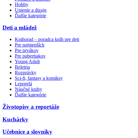
Hobby
Umenie a dizajn
Ďalšie kategórie
Deti a mládež
Knihorad – poradca kníh pre deti
Pre najmenších
Pre prvákov
Pre pubertiakov
Young Adult
Beletria
Rozprávky
Sci-fi, fantasy a komiksy
Leporelá
Náučné knihy
Ďalšie kategórie
Životopisy a reportáže
Kuchárky
Učebnice a slovníky