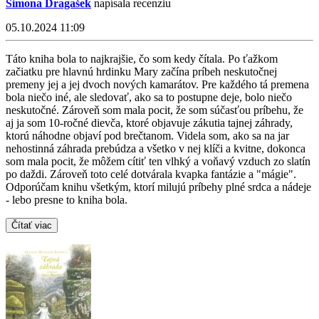
Simona Dragašek
napísala recenziu
05.10.2024 11:09
Táto kniha bola to najkrajšie, čo som kedy čítala. Po ťažkom
začiatku pre hlavnú hrdinku Mary začína príbeh neskutočnej
premeny jej a jej dvoch nových kamarátov. Pre každého tá premena
bola niečo iné, ale sledovať, ako sa to postupne deje, bolo niečo
neskutočné. Zároveň som mala pocit, že som súčasťou príbehu, že
aj ja som 10-ročné dievča, ktoré objavuje zákutia tajnej záhrady,
ktorú náhodne objaví pod brečtanom. Videla som, ako sa na jar
nehostinná záhrada prebúdza a všetko v nej klíči a kvitne, dokonca
som mala pocit, že môžem cítiť ten vlhký a voňavý vzduch zo slatín
po daždi. Zároveň toto celé dotvárala kvapka fantázie a "mágie".
Odporúčam knihu všetkým, ktorí milujú príbehy plné srdca a nádeje
- lebo presne to kniha bola.
Čítať viac