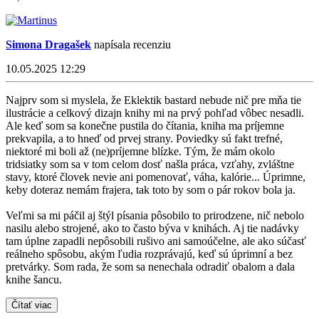
Simona Dragašek
napísala recenziu
10.05.2025 12:29
Najprv som si myslela, že Eklektik bastard nebude nič pre mňa tie
ilustrácie a celkový dizajn knihy mi na prvý pohľad vôbec nesadli.
Ale keď som sa konečne pustila do čítania, kniha ma príjemne
prekvapila, a to hneď od prvej strany. Poviedky sú fakt trefné,
niektoré mi boli až (ne)príjemne blízke. Tým, že mám okolo
tridsiatky som sa v tom celom dosť našla práca, vzťahy, zvláštne
stavy, ktoré človek nevie ani pomenovať, váha, kalórie... Úprimne,
keby doteraz nemám frajera, tak toto by som o pár rokov bola ja.
Veľmi sa mi páčil aj štýl písania pôsobilo to prirodzene, nič nebolo
nasilu alebo strojené, ako to často býva v knihách. Aj tie nadávky
tam úplne zapadli nepôsobili rušivo ani samoúčelne, ale ako súčasť
reálneho spôsobu, akým ľudia rozprávajú, keď sú úprimní a bez
pretvárky. Som rada, že som sa nenechala odradiť obalom a dala
knihe šancu.
Čítať viac