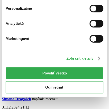
Čítať viac
Personalizačné
Analytické
Marketingové
Zobraziť detaily
Ruzká klazika
Daniel Majling
Povoliť všetko
4,3
12,40 €
Odmietnuť
Simona Dragašek
napísala recenziu
31.12.2024 21:12