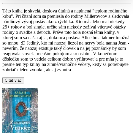
Táto kniha je skvelá, doslova útulná a naplnená "teplom rodinného
krbu". Pri čítaní som sa preniesla do rodiny Millerovcov a sledovala
párdňový vývoj postáv ako z rýchlika. Kto má alebo mal niekedy
25+ rokov a bol single, určite sám niekedy zažíval vtieravé otázky
rodiny o svadbe a deťoch. Práve toto bola nosná téma knihy, v
ktorej som sa našla aj ja, dokonca postava Alice bola takmer totožná
so mnou. :D Jediný, kto mi naozaj liezol na nervy bola nanna Jean -
neverím, že naozaj existuje taký človek a na jej poznámky by som
reagovala s oveľa menším pokojom ako ostatní. V konečnom
dôsledku som to vedela celkom dobre vyfiltrovať a pre mňa je to
presne ten typ knihy na zimné/vianočné večery, kedy sa potrebujete
zohriať nielen zvonku, ale aj zvnútra.
Čítať viac