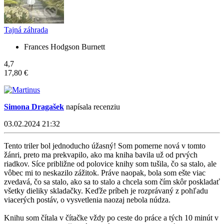
Tajná záhrada
Frances Hodgson Burnett
4,7
17,80 €
Simona Dragašek
napísala recenziu
03.02.2024 21:32
Tento triler bol jednoducho úžasný! Som pomerne nová v tomto
žánri, preto ma prekvapilo, ako ma kniha bavila už od prvých
riadkov. Síce približne od polovice knihy som tušila, čo sa stalo, ale
vôbec mi to neskazilo zážitok. Práve naopak, bola som ešte viac
zvedavá, čo sa stalo, ako sa to stalo a chcela som čím skôr poskladať
všetky dieliky skladačky. Keďže príbeh je rozprávaný z pohľadu
viacerých postáv, o vysvetlenia naozaj nebola núdza.
Knihu som čítala v čítačke vždy po ceste do práce a tých 10 minút v