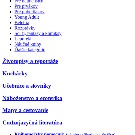
Pre najmenších
Pre prvákov
Pre pubertiakov
Young Adult
Beletria
Rozprávky
Sci-fi, fantasy a komiksy
Leporelá
Náučné knihy
Ďalšie kategórie
Životopisy a reportáže
Kuchárky
Učebnice a slovníky
Náboženstvo a ezoterika
Mapy a cestovanie
Cudzojazyčná literatúra
Knihomoľský pomocník
Spýtajte sa Sherlocka, čo čítať