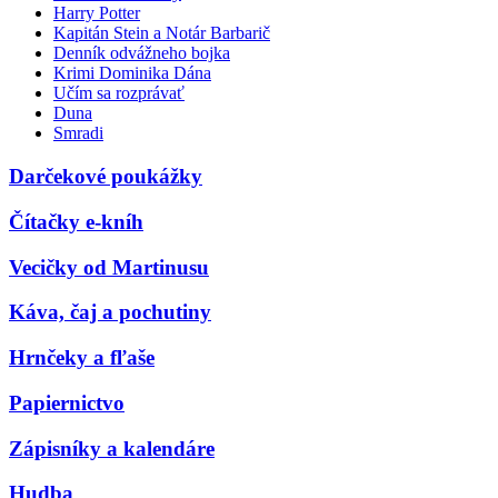
Harry Potter
Kapitán Stein a Notár Barbarič
Denník odvážneho bojka
Krimi Dominika Dána
Učím sa rozprávať
Duna
Smradi
Darčekové poukážky
Čítačky e-kníh
Vecičky od Martinusu
Káva, čaj a pochutiny
Hrnčeky a fľaše
Papiernictvo
Zápisníky a kalendáre
Hudba