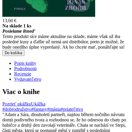
13,60 €
Na sklade 1 ks
Posielame ihneď
Tento produkt síce máme aktuálne na sklade, máme však už iba
posledné kusy a ďalšie už nemá ani distribútor, preto je možné, že
bude onedlho úplne vypredaný. Ak ho chcete mať, ponáhľajte sa!
Do košíka
Popis knihy
Podrobnosti
Recenzie
Vydavateľstvo
Viac o knihe
Pozrieť ukážku
Ukážka
#dobrodružstvo
#fantasy
#mágia
#priateľstvo
"Adam a Sára, dlouholetí partneři, najdou během nočního návratu
domů podivného tvora a rozhodnou se, že ho odnesou do chaty po
babičce a druhý den zavolají veterináře. Chata se nachází ve Stepi,
části města, která se postupně mění v rumiště s posledními