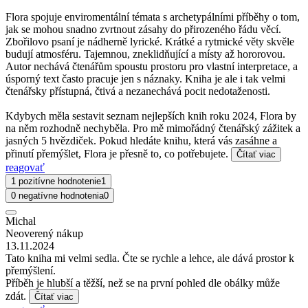
Flora spojuje enviromentální témata s archetypálními příběhy o tom,
jak se mohou snadno zvrtnout zásahy do přirozeného řádu věcí.
Zbořilovo psaní je nádherně lyrické. Krátké a rytmické věty skvěle
budují atmosféru. Tajemnou, zneklidňující a místy až hororovou.
Autor nechává čtenářům spoustu prostoru pro vlastní interpretace, a
úsporný text často pracuje jen s náznaky. Kniha je ale i tak velmi
čtenářsky přístupná, čtivá a nezanechává pocit nedotaženosti.
Kdybych měla sestavit seznam nejlepších knih roku 2024, Flora by
na něm rozhodně nechyběla. Pro mě mimořádný čtenářský zážitek a
jasných 5 hvězdiček. Pokud hledáte knihu, která vás zasáhne a
přinutí přemýšlet, Flora je přesně to, co potřebujete.
Čítať viac
reagovať
1 pozitívne hodnotenie
1
0 negatívne hodnotenia
0
Michal
Neoverený nákup
13.11.2024
Tato kniha mi velmi sedla. Čte se rychle a lehce, ale dává prostor k
přemýšlení.
Příběh je hlubší a těžší, než se na první pohled dle obálky může
zdát.
Čítať viac