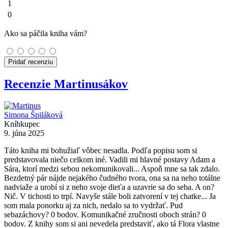
1
0
Ako sa páčila kniha vám?
Pridať recenziu
Recenzie Martinusákov
Simona Špiláková
Kníhkupec
9. júna 2025
Táto kniha mi bohužiaľ vôbec nesadla. Podľa popisu som si
predstavovala niečo celkom iné. Vadili mi hlavné postavy Adam a
Sára, ktorí medzi sebou nekomunikovali... Aspoň mne sa tak zdalo.
Bezdetný pár nájde nejakého čudného tvora, ona sa na neho totálne
nadviaže a urobí si z neho svoje dieťa a uzavrie sa do seba. A on?
Nič. V tichosti to trpí. Navyše stále boli zatvorení v tej chatke... Ja
som mala ponorku aj za nich, nedalo sa to vydržať. Pud
sebazáchovy? 0 bodov. Komunikačné zručnosti oboch strán? 0
bodov. Z knihy som si ani nevedela predstaviť, ako tá Flora vlastne