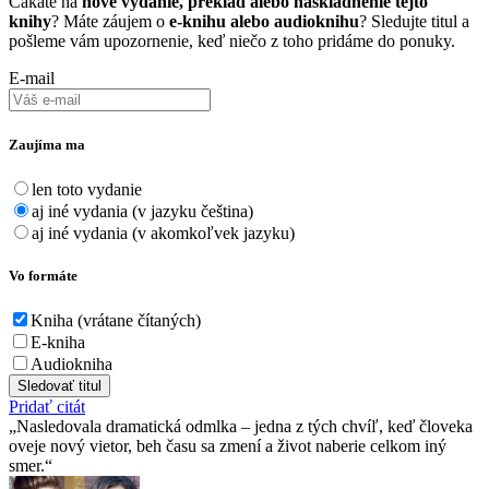
Čakáte na
nové vydanie, preklad alebo naskladnenie tejto
knihy
? Máte záujem o
e-knihu alebo audioknihu
? Sledujte titul a
pošleme vám upozornenie, keď niečo z toho pridáme do ponuky.
E-mail
Zaujíma ma
len toto vydanie
aj iné vydania (v jazyku čeština)
aj iné vydania (v akomkoľvek jazyku)
Vo formáte
Kniha (vrátane čítaných)
E-kniha
Audiokniha
Sledovať titul
Pridať citát
Nasledovala dramatická odmlka – jedna z tých chvíľ, keď človeka
oveje nový vietor, beh času sa zmení a život naberie celkom iný
smer.