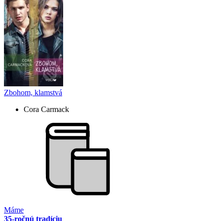
Zbohom, klamstvá
Cora Carmack
Máme
35-ročnú tradíciu