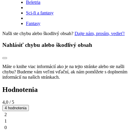
Beletria
Sci-fi a fantasy
Fantasy
Našli ste chybu alebo škodlivý obsah?
Dajte nám, prosím, vedieť!
Nahlásiť chybu alebo škodlivý obsah
Máte o knihe viac informácií ako je na tejto stránke alebo ste našli
chybu? Budeme vám veľmi vďační, ak nám pomôžete s doplnením
informácií na našich stránkach.
Hodnotenia
4,0
/ 5
4 hodnotenia
2
1
0