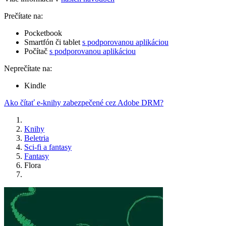
Prečítate na:
Pocketbook
Smartfón či tablet
s podporovanou aplikáciou
Počítač
s podporovanou aplikáciou
Neprečítate na:
Kindle
Ako čítať e-knihy zabezpečené cez Adobe DRM?
Knihy
Beletria
Sci-fi a fantasy
Fantasy
Flora