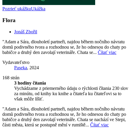
Pozrieť ukážku
Ukážka
Flora
Jonáš Zbořil
"Adam a Sára, dlouholetí partneři, najdou během nočního návratu
domů podivného tvora a rozhodnou se, že ho odnesou do chaty po
babičce a druhý den zavolají veterináře. Chata se...
Čítať viac
Vydavateľstvo
Paseka
, 2024
168 strán
3 hodiny čítania
Vychádzame z priemerného údaju o rýchlosti čítania 230 slov
za minútu, od knihy ku knihe a čitateľa ku čitateľovi sa to
však môže líšiť.
"Adam a Sára, dlouholetí partneři, najdou během nočního návratu
domů podivného tvora a rozhodnou se, že ho odnesou do chaty po
babičce a druhý den zavolají veterináře. Chata se nachází ve Stepi,
části města, která se postupně mění v rumiště...
Čítať viac