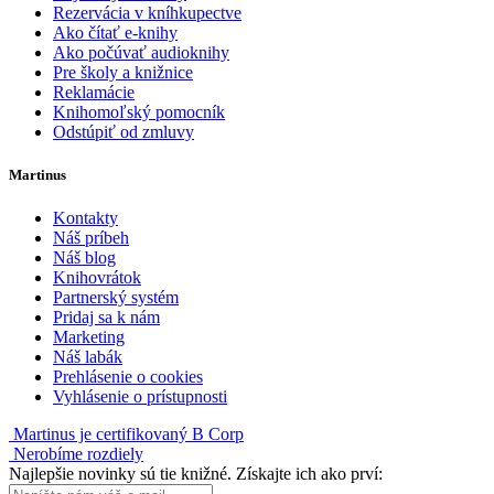
Rezervácia v kníhkupectve
Ako čítať e-knihy
Ako počúvať audioknihy
Pre školy a knižnice
Reklamácie
Knihomoľský pomocník
Odstúpiť od zmluvy
Martinus
Kontakty
Náš príbeh
Náš blog
Knihovrátok
Partnerský systém
Pridaj sa k nám
Marketing
Náš labák
Prehlásenie o cookies
Vyhlásenie o prístupnosti
Martinus je certifikovaný B Corp
Nerobíme rozdiely
Najlepšie novinky sú tie knižné. Získajte ich ako prví: