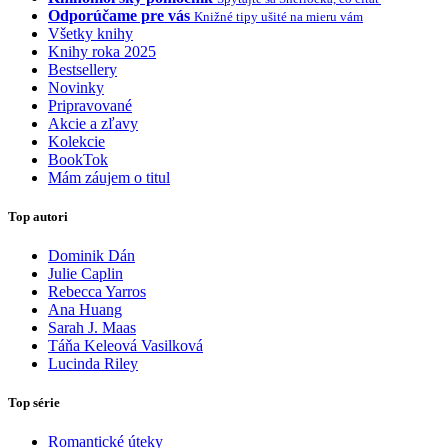
Odporúčame pre vás
Knižné tipy ušité na mieru vám
Všetky knihy
Knihy roka 2025
Bestsellery
Novinky
Pripravované
Akcie a zľavy
Kolekcie
BookTok
Mám záujem o titul
Top autori
Dominik Dán
Julie Caplin
Rebecca Yarros
Ana Huang
Sarah J. Maas
Táňa Keleová Vasilková
Lucinda Riley
Top série
Romantické úteky