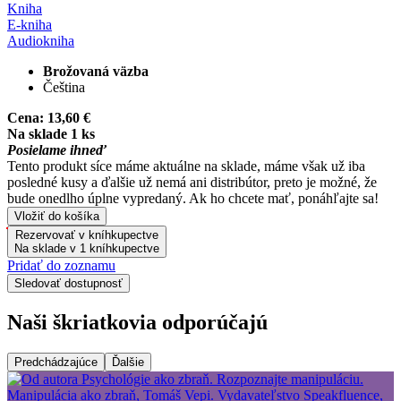
Kniha
E-kniha
Audiokniha
Brožovaná väzba
Čeština
Cena:
13,60 €
Na sklade 1 ks
Posielame ihneď
Tento produkt síce máme aktuálne na sklade, máme však už iba
posledné kusy a ďalšie už nemá ani distribútor, preto je možné, že
bude onedlho úplne vypredaný. Ak ho chcete mať, ponáhľajte sa!
Vložiť do košíka
Rezervovať v kníhkupectve
Na sklade v 1 kníhkupectve
Pridať do zoznamu
Sledovať dostupnosť
Naši škriatkovia odporúčajú
Predchádzajúce
Ďalšie