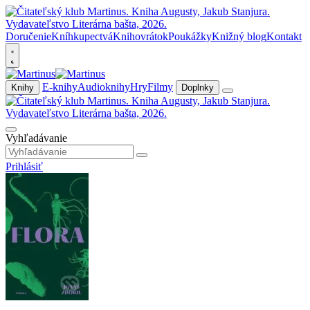
Doručenie
Kníhkupectvá
Knihovrátok
Poukážky
Knižný blog
Kontakt
E-knihy
Audioknihy
Hry
Filmy
Knihy
Doplnky
Vyhľadávanie
Prihlásiť