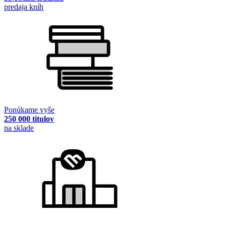
predaja kníh
Ponúkame vyše
250 000 titulov
na sklade