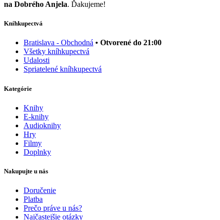
na Dobrého Anjela
. Ďakujeme!
Kníhkupectvá
Bratislava - Obchodná
• Otvorené do 21:00
Všetky kníhkupectvá
Udalosti
Spriatelené kníhkupectvá
Kategórie
Knihy
E-knihy
Audioknihy
Hry
Filmy
Doplnky
Nakupujte u nás
Doručenie
Platba
Prečo práve u nás?
Najčastejšie otázky