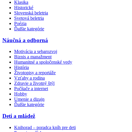
Klasika
Historické
Slovenská beletria
Svetová beletria
Poézia
Ďalšie kategórie
Náučná a odborná
Motivácia a sebarozvoj
Biznis a manažment
Humanitné a spoločenské vedy
História
Životopisy a reportáže
Vzťahy a rodina
Zdravie a životný štýl
Počítače a internet
Hobby
Umenie a dizajn
Ďalšie kategórie
Deti a mládež
Knihorad – poradca kníh pre deti