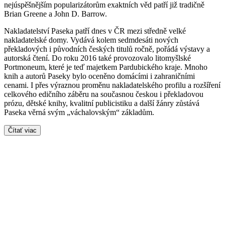
nejúspěšnějším popularizátorům exaktních věd patří již tradičně
Brian Greene a John D. Barrow.
Nakladatelství Paseka patří dnes v ČR mezi středně velké
nakladatelské domy. Vydává kolem sedmdesáti nových
překladových i původních českých titulů ročně, pořádá výstavy a
autorská čtení. Do roku 2016 také provozovalo litomyšlské
Portmoneum, které je teď majetkem Pardubického kraje. Mnoho
knih a autorů Paseky bylo oceněno domácími i zahraničními
cenami. I přes výraznou proměnu nakladatelského profilu a rozšíření
celkového edičního záběru na současnou českou i překladovou
prózu, dětské knihy, kvalitní publicistiku a další žánry zůstává
Paseka věrná svým „váchalovským“ základům.
Čítať viac