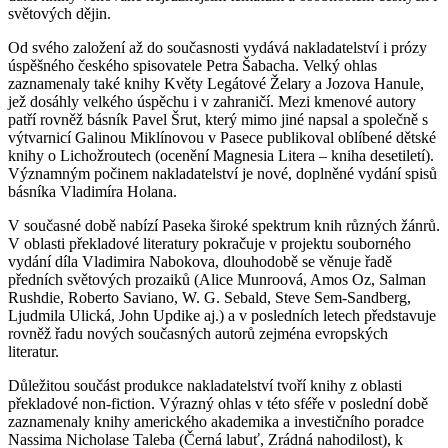
světových dějin.
Od svého založení až do současnosti vydává nakladatelství i prózy
úspěšného českého spisovatele Petra Šabacha. Velký ohlas
zaznamenaly také knihy Květy Legátové Želary a Jozova Hanule,
jež dosáhly velkého úspěchu i v zahraničí. Mezi kmenové autory
patří rovněž básník Pavel Šrut, který mimo jiné napsal a společně s
výtvarnicí Galinou Miklínovou v Pasece publikoval oblíbené dětské
knihy o Lichožroutech (ocenění Magnesia Litera – kniha desetiletí).
Významným počinem nakladatelství je nové, doplněné vydání spisů
básníka Vladimíra Holana.
V současné době nabízí Paseka široké spektrum knih různých žánrů.
V oblasti překladové literatury pokračuje v projektu souborného
vydání díla Vladimira Nabokova, dlouhodobě se věnuje řadě
předních světových prozaiků (Alice Munroová, Amos Oz, Salman
Rushdie, Roberto Saviano, W. G. Sebald, Steve Sem-Sandberg,
Ljudmila Ulická, John Updike aj.) a v posledních letech představuje
rovněž řadu nových současných autorů zejména evropských
literatur.
Důležitou součást produkce nakladatelství tvoří knihy z oblasti
překladové non-fiction. Výrazný ohlas v této sféře v poslední době
zaznamenaly knihy amerického akademika a investičního poradce
Nassima Nicholase Taleba (Černá labuť, Zrádná nahodilost), k