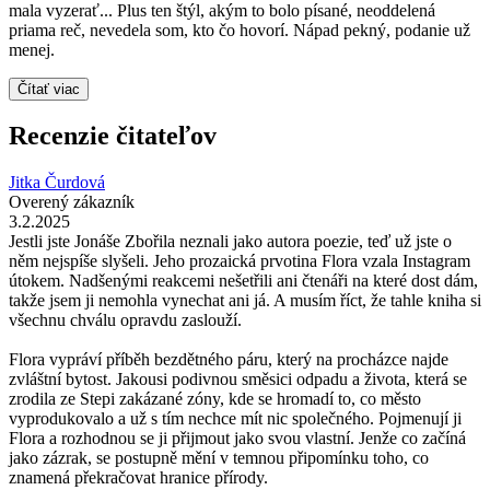
mala vyzerať... Plus ten štýl, akým to bolo písané, neoddelená
priama reč, nevedela som, kto čo hovorí. Nápad pekný, podanie už
menej.
Čítať viac
Recenzie čitateľov
Jitka Čurdová
Overený zákazník
3.2.2025
Jestli jste Jonáše Zbořila neznali jako autora poezie, teď už jste o
něm nejspíše slyšeli. Jeho prozaická prvotina Flora vzala Instagram
útokem. Nadšenými reakcemi nešetřili ani čtenáři na které dost dám,
takže jsem ji nemohla vynechat ani já. A musím říct, že tahle kniha si
všechnu chválu opravdu zaslouží.
Flora vypráví příběh bezdětného páru, který na procházce najde
zvláštní bytost. Jakousi podivnou směsici odpadu a života, která se
zrodila ze Stepi zakázané zóny, kde se hromadí to, co město
vyprodukovalo a už s tím nechce mít nic společného. Pojmenují ji
Flora a rozhodnou se ji přijmout jako svou vlastní. Jenže co začíná
jako zázrak, se postupně mění v temnou připomínku toho, co
znamená překračovat hranice přírody.