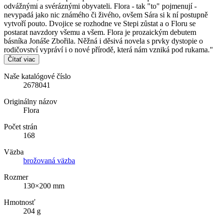
odvážnými a svéráznými obyvateli. Flora - tak "to" pojmenují -
nevypadá jako nic známého či živého, ovšem Sára si k ní postupně
vytvoří pouto. Dvojice se rozhodne ve Stepi zůstat a o Floru se
postarat navzdory všemu a všem. Flora je prozaickým debutem
básníka Jonáše Zbořila. Něžná i děsivá novela s prvky dystopie o
rodičovství vypráví i o nové přírodě, která nám vzniká pod rukama."
Čítať viac
Naše katalógové číslo
2678041
Originálny názov
Flora
Počet strán
168
Väzba
brožovaná väzba
Rozmer
130×200 mm
Hmotnosť
204 g