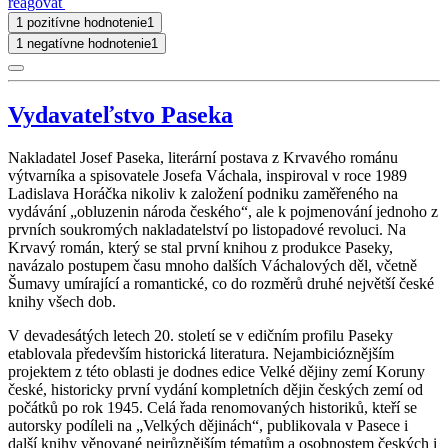
reagovať
1 pozitívne hodnotenie
1
1 negatívne hodnotenie
1
Vydavateľstvo Paseka
Nakladatel Josef Paseka, literární postava z Krvavého románu
výtvarníka a spisovatele Josefa Váchala, inspiroval v roce 1989
Ladislava Horáčka nikoliv k založení podniku zaměřeného na
vydávání „obluzenin národa českého“, ale k pojmenování jednoho z
prvních soukromých nakladatelství po listopadové revoluci. Na
Krvavý román, který se stal první knihou z produkce Paseky,
navázalo postupem času mnoho dalších Váchalových děl, včetně
Šumavy umírající a romantické, co do rozměrů druhé největší české
knihy všech dob.
V devadesátých letech 20. století se v edičním profilu Paseky
etablovala především historická literatura. Nejambicióznějším
projektem z této oblasti je dodnes edice Velké dějiny zemí Koruny
české, historicky první vydání kompletních dějin českých zemí od
počátků po rok 1945. Celá řada renomovaných historiků, kteří se
autorsky podíleli na „Velkých dějinách“, publikovala v Pasece i
další knihy věnované nejrůznějším tématům a osobnostem českých i