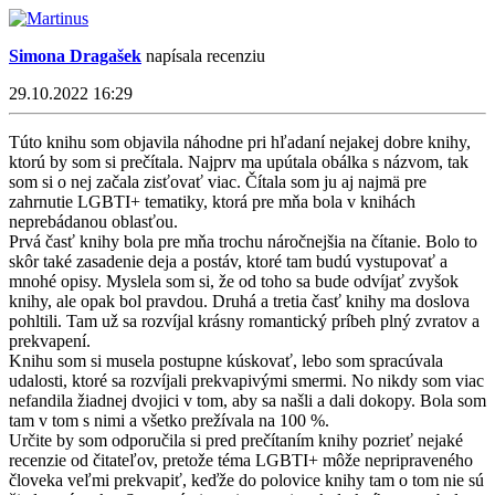
Simona Dragašek
napísala recenziu
29.10.2022 16:29
Túto knihu som objavila náhodne pri hľadaní nejakej dobre knihy,
ktorú by som si prečítala. Najprv ma upútala obálka s názvom, tak
som si o nej začala zisťovať viac. Čítala som ju aj najmä pre
zahrnutie LGBTI+ tematiky, ktorá pre mňa bola v knihách
neprebádanou oblasťou.
Prvá časť knihy bola pre mňa trochu náročnejšia na čítanie. Bolo to
skôr také zasadenie deja a postáv, ktoré tam budú vystupovať a
mnohé opisy. Myslela som si, že od toho sa bude odvíjať zvyšok
knihy, ale opak bol pravdou. Druhá a tretia časť knihy ma doslova
pohltili. Tam už sa rozvíjal krásny romantický príbeh plný zvratov a
prekvapení.
Knihu som si musela postupne kúskovať, lebo som spracúvala
udalosti, ktoré sa rozvíjali prekvapivými smermi. No nikdy som viac
nefandila žiadnej dvojici v tom, aby sa našli a dali dokopy. Bola som
tam v tom s nimi a všetko prežívala na 100 %.
Určite by som odporučila si pred prečítaním knihy pozrieť nejaké
recenzie od čitateľov, pretože téma LGBTI+ môže nepripraveného
človeka veľmi prekvapiť, keďže do polovice knihy tam o tom nie sú