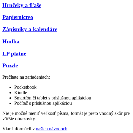
Hrnčeky a fľaše
Papiernictvo
Zápisníky a kalendáre
Hudba
LP platne
Puzzle
Prečítate na zariadeniach:
Pocketbook
Kindle
Smartfón či tablet s príslušnou aplikáciou
Počítač s príslušnou aplikáciou
Nie je možné meniť veľkosť písma, formát je preto vhodný skôr pre
väčšie obrazovky.
Viac informácií v
našich návodoch