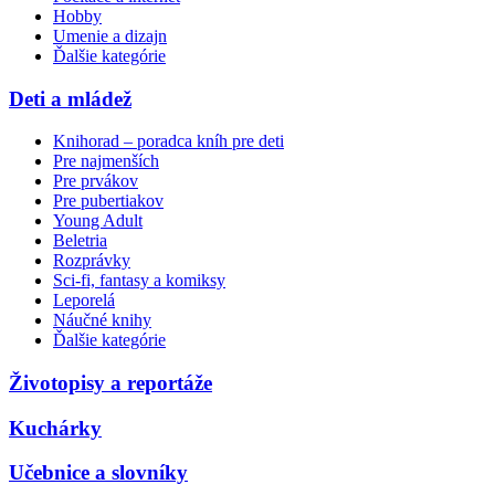
Hobby
Umenie a dizajn
Ďalšie kategórie
Deti a mládež
Knihorad – poradca kníh pre deti
Pre najmenších
Pre prvákov
Pre pubertiakov
Young Adult
Beletria
Rozprávky
Sci-fi, fantasy a komiksy
Leporelá
Náučné knihy
Ďalšie kategórie
Životopisy a reportáže
Kuchárky
Učebnice a slovníky