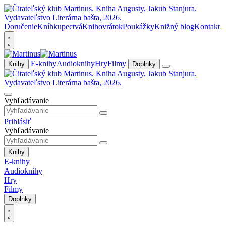
Doručenie
Kníhkupectvá
Knihovrátok
Poukážky
Knižný blog
Kontakt
E-knihy
Audioknihy
Hry
Filmy
Knihy
Doplnky
Vyhľadávanie
Prihlásiť
Vyhľadávanie
Knihy
E-knihy
Audioknihy
Hry
Filmy
Doplnky