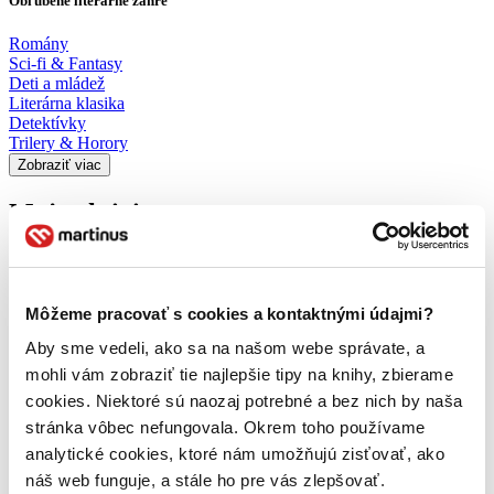
Obľúbené literárne žánre
Romány
Sci-fi & Fantasy
Deti a mládež
Literárna klasika
Detektívky
Trilery & Horory
Zobraziť viac
Moje aktivity
Simona Dragašek
napísala recenziu
Môžeme pracovať s cookies a kontaktnými údajmi?
20.10.2023 21:40
Aby sme vedeli, ako sa na našom webe správate, a
mohli vám zobraziť tie najlepšie tipy na knihy, zbierame
Kniha sa mi veľmi páčila. Vyvolávala vo mne miernejšie pocity ako
cookies. Niektoré sú naozaj potrebné a bez nich by naša
prvý diel, čo mi veľmi vyhovovalo. Dej bol fajn, no koniec mohol
byť trochu lepší, niečo mi tam chýbalo. Ale ešte neviem, ako sa
stránka vôbec nefungovala. Okrem toho používame
vyvinie posledný diel.
analytické cookies, ktoré nám umožňujú zisťovať, ako
náš web funguje, a stále ho pre vás zlepšovať.
Čítať viac