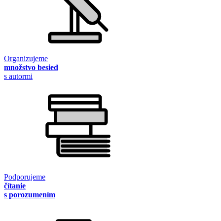
Organizujeme
množstvo besied
s autormi
Podporujeme
čítanie
s porozumením