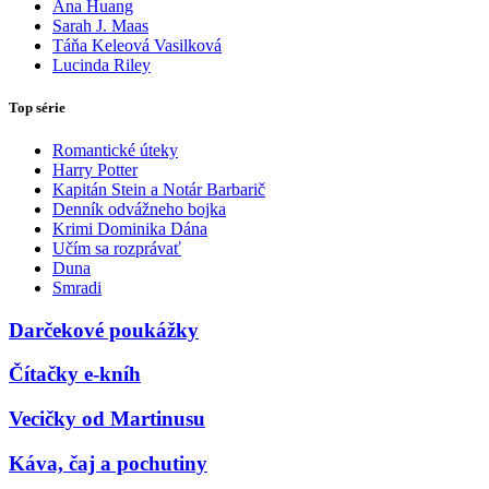
Ana Huang
Sarah J. Maas
Táňa Keleová Vasilková
Lucinda Riley
Top série
Romantické úteky
Harry Potter
Kapitán Stein a Notár Barbarič
Denník odvážneho bojka
Krimi Dominika Dána
Učím sa rozprávať
Duna
Smradi
Darčekové poukážky
Čítačky e-kníh
Vecičky od Martinusu
Káva, čaj a pochutiny