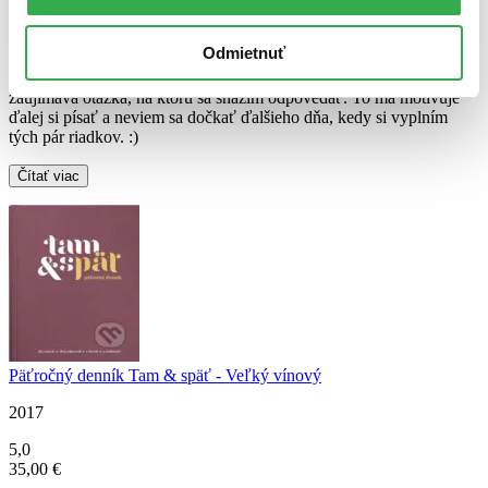
nejaké pokusy o záznamy dňa. Vždy ma to po pár dňoch prešlo a
nevedela som, čo písať - mala som pocit, že to bolo stále rovnaké.
Odmietnuť
Päťročný denník tam & späť používam síce iba dva týždne, ale
veľmi ma ohúril štýl, akým je vedený. Každý deň na mňa čaká iná,
zaujímavá otázka, na ktorú sa snažím odpovedať. To ma motivuje
ďalej si písať a neviem sa dočkať ďalšieho dňa, kedy si vyplním
tých pár riadkov. :)
Čítať viac
Päťročný denník Tam & späť - Veľký vínový
2017
5,0
35,00 €