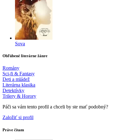
Sova
Obľúbené literárne žánre
Romány
Sci-fi & Fantasy
Deti a mládež
Literárna klasika
Detektívky
Trilery & Horory
Páči sa vám tento profil a chceli by ste mať podobný?
Založiť si profil
Práve čítam