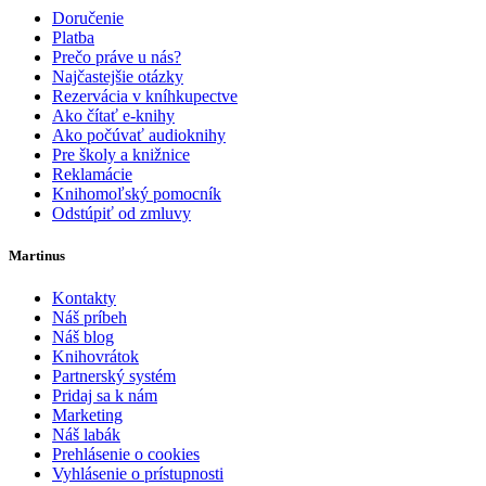
Doručenie
Platba
Prečo práve u nás?
Najčastejšie otázky
Rezervácia v kníhkupectve
Ako čítať e-knihy
Ako počúvať audioknihy
Pre školy a knižnice
Reklamácie
Knihomoľský pomocník
Odstúpiť od zmluvy
Martinus
Kontakty
Náš príbeh
Náš blog
Knihovrátok
Partnerský systém
Pridaj sa k nám
Marketing
Náš labák
Prehlásenie o cookies
Vyhlásenie o prístupnosti