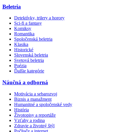
Beletria
Detektívky, trilery a horory
Sci-fi a fantasy
Komiksy
Romantika
Spoločenská beletria
Klasika
Historické
Slovenská beletria
Svetová beletria
Poézia
Ďalšie kategórie
Náučná a odborná
Motivácia a sebarozvoj
Biznis a manažment
Humanitné a spoločenské vedy
História
Životopisy a reportáže
Vzťahy a rodina
Zdravie a životný štýl
Počítače a internet