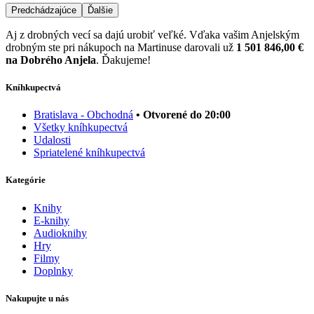
Predchádzajúce
Ďalšie
Aj z drobných vecí sa dajú urobiť veľké. Vďaka vašim Anjelským
drobným ste pri nákupoch na Martinuse darovali už
1 501 846,00 €
na Dobrého Anjela
. Ďakujeme!
Kníhkupectvá
Bratislava - Obchodná
• Otvorené do 20:00
Všetky kníhkupectvá
Udalosti
Spriatelené kníhkupectvá
Kategórie
Knihy
E-knihy
Audioknihy
Hry
Filmy
Doplnky
Nakupujte u nás