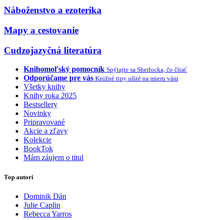
Náboženstvo a ezoterika
Mapy a cestovanie
Cudzojazyčná literatúra
Knihomoľský pomocník
Spýtajte sa Sherlocka, čo čítať
Odporúčame pre vás
Knižné tipy ušité na mieru vám
Všetky knihy
Knihy roka 2025
Bestsellery
Novinky
Pripravované
Akcie a zľavy
Kolekcie
BookTok
Mám záujem o titul
Top autori
Dominik Dán
Julie Caplin
Rebecca Yarros