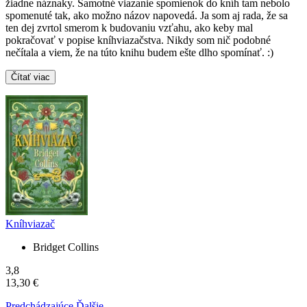
žiadne náznaky. Samotné viazanie spomienok do kníh tam nebolo
spomenuté tak, ako možno názov napovedá. Ja som aj rada, že sa
ten dej zvrtol smerom k budovaniu vzťahu, ako keby mal
pokračovať v popise kníhviazačstva. Nikdy som nič podobné
nečítala a viem, že na túto knihu budem ešte dlho spomínať. :)
Čítať viac
Kníhviazač
Bridget Collins
3,8
13,30 €
Predchádzajúce
Ďalšie