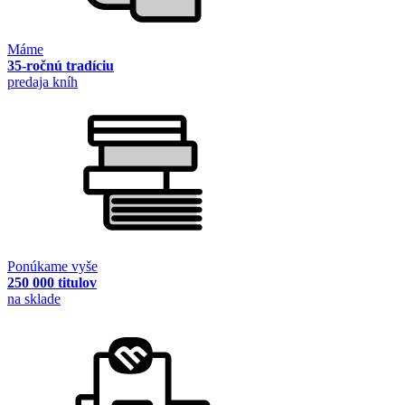
Máme
35-ročnú tradíciu
predaja kníh
Ponúkame vyše
250 000 titulov
na sklade