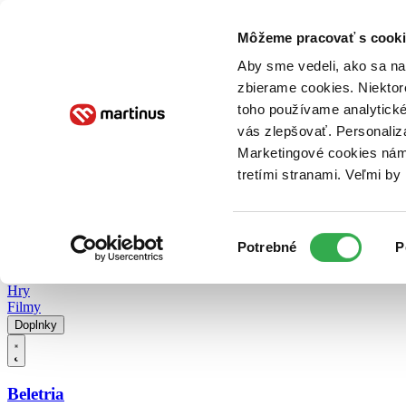
Doručenie
Kníhkupectvá
Knihovrátok
Poukážky
Knižný blog
Kontakt
Môžeme pracovať s cooki
Aby sme vedeli, ako sa na 
zbierame cookies. Niektor
E-knihy
Audioknihy
Hry
Filmy
Knihy
Doplnky
toho používame analytické
vás zlepšovať. Personaliz
Vyhľadávanie
Marketingové cookies nám 
tretími stranami. Veľmi b
Prihlásiť
Vyhľadávanie
Výber
Knihy
Potrebné
P
súhlasu
E-knihy
Audioknihy
Hry
Filmy
Doplnky
Beletria