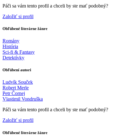
Páči sa vám tento profil a chceli by ste mať podobný?
Založiť si profil
Obľúbené literárne žánre
Romány
História
Sci-fi & Fantasy
Detektívky
Obľúbení autori
Ludvík Souček
Robert Merle
Petr Čornej
Vlastimil Vondruška
Páči sa vám tento profil a chceli by ste mať podobný?
Založiť si profil
Obľúbené literárne žánre