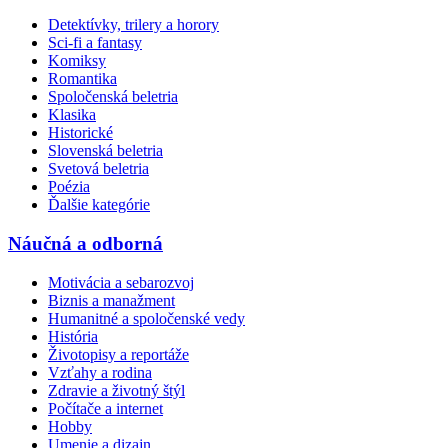
Detektívky, trilery a horory
Sci-fi a fantasy
Komiksy
Romantika
Spoločenská beletria
Klasika
Historické
Slovenská beletria
Svetová beletria
Poézia
Ďalšie kategórie
Náučná a odborná
Motivácia a sebarozvoj
Biznis a manažment
Humanitné a spoločenské vedy
História
Životopisy a reportáže
Vzťahy a rodina
Zdravie a životný štýl
Počítače a internet
Hobby
Umenie a dizajn