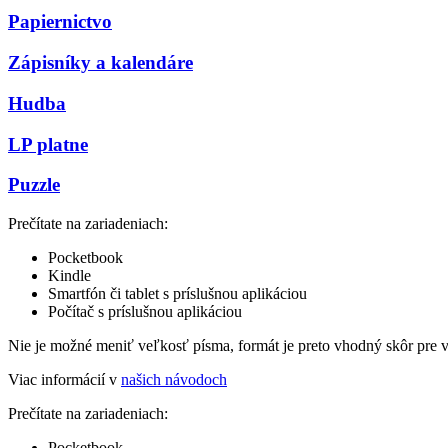
Papiernictvo
Zápisníky a kalendáre
Hudba
LP platne
Puzzle
Prečítate na zariadeniach:
Pocketbook
Kindle
Smartfón či tablet s príslušnou aplikáciou
Počítač s príslušnou aplikáciou
Nie je možné meniť veľkosť písma, formát je preto vhodný skôr pre 
Viac informácií v
našich návodoch
Prečítate na zariadeniach:
Pocketbook