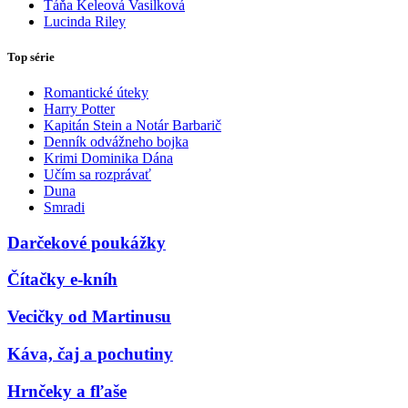
Táňa Keleová Vasilková
Lucinda Riley
Top série
Romantické úteky
Harry Potter
Kapitán Stein a Notár Barbarič
Denník odvážneho bojka
Krimi Dominika Dána
Učím sa rozprávať
Duna
Smradi
Darčekové poukážky
Čítačky e-kníh
Vecičky od Martinusu
Káva, čaj a pochutiny
Hrnčeky a fľaše