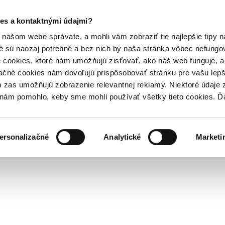
es a kontaktnými údajmi?
našom webe správate, a mohli vám zobraziť tie najlepšie tipy n
é sú naozaj potrebné a bez nich by naša stránka vôbec nefung
 cookies, ktoré nám umožňujú zisťovať, ako náš web funguje, a 
ačné cookies nám dovoľujú prispôsobovať stránku pre vašu lepši
zas umožňujú zobrazenie relevantnej reklamy. Niektoré údaje z
y nám pomohlo, keby sme mohli používať všetky tieto cookies. 
ersonalizačné
Analytické
Marketi