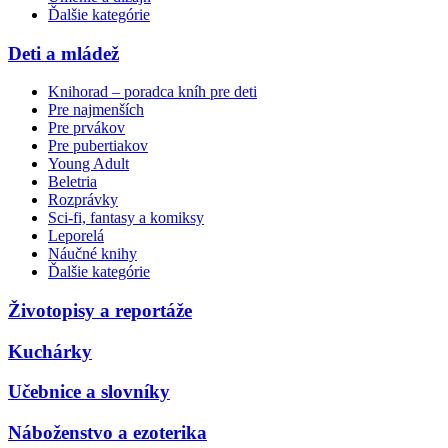
Ďalšie kategórie
Deti a mládež
Knihorad – poradca kníh pre deti
Pre najmenších
Pre prvákov
Pre pubertiakov
Young Adult
Beletria
Rozprávky
Sci-fi, fantasy a komiksy
Leporelá
Náučné knihy
Ďalšie kategórie
Životopisy a reportáže
Kuchárky
Učebnice a slovníky
Náboženstvo a ezoterika