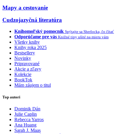
Mapy a cestovanie
Cudzojazyčná literatúra
Knihomoľský pomocník
Spýtajte sa Sherlocka, čo čítať
Odporúčame pre vás
Knižné tipy ušité na mieru vám
Všetky knihy
Knihy roka 2025
Bestsellery
Novinky
Pripravované
Akcie a zľavy
Kolekcie
BookTok
Mám záujem o titul
Top autori
Dominik Dán
Julie Caplin
Rebecca Yarros
Ana Huang
Sarah J. Maas