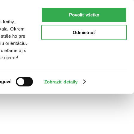
Povoliť všetko
a knihy,
ovala. Okrem
Odmietnuť
stále ho pre
u orientáciu.
dieľame aj s
Ďakujeme!
ngové
Zobraziť detaily