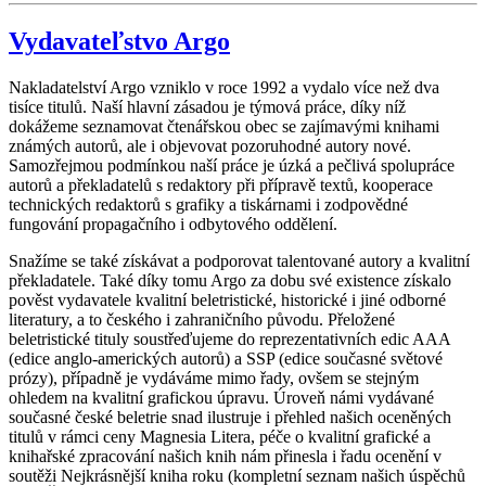
Vydavateľstvo Argo
Nakladatelství Argo vzniklo v roce 1992 a vydalo více než dva
tisíce titulů. Naší hlavní zásadou je týmová práce, díky níž
dokážeme seznamovat čtenářskou obec se zajímavými knihami
známých autorů, ale i objevovat pozoruhodné autory nové.
Samozřejmou podmínkou naší práce je úzká a pečlivá spolupráce
autorů a překladatelů s redaktory při přípravě textů, kooperace
technických redaktorů s grafiky a tiskárnami i zodpovědné
fungování propagačního i odbytového oddělení.
Snažíme se také získávat a podporovat talentované autory a kvalitní
překladatele. Také díky tomu Argo za dobu své existence získalo
pověst vydavatele kvalitní beletristické, historické i jiné odborné
literatury, a to českého i zahraničního původu. Přeložené
beletristické tituly soustřeďujeme do reprezentativních edic AAA
(edice anglo-amerických autorů) a SSP (edice současné světové
prózy), případně je vydáváme mimo řady, ovšem se stejným
ohledem na kvalitní grafickou úpravu. Úroveň námi vydávané
současné české beletrie snad ilustruje i přehled našich oceněných
titulů v rámci ceny Magnesia Litera, péče o kvalitní grafické a
knihařské zpracování našich knih nám přinesla i řadu ocenění v
soutěži Nejkrásnější kniha roku (kompletní seznam našich úspěchů