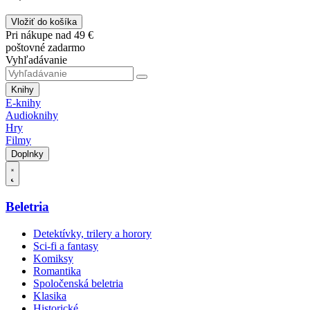
Vložiť do košíka
Pri nákupe nad 49 €
poštovné zadarmo
Vyhľadávanie
Knihy
E-knihy
Audioknihy
Hry
Filmy
Doplnky
Beletria
Detektívky, trilery a horory
Sci-fi a fantasy
Komiksy
Romantika
Spoločenská beletria
Klasika
Historické