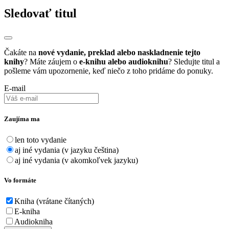
Sledovať titul
Čakáte na
nové vydanie, preklad alebo naskladnenie tejto
knihy
? Máte záujem o
e-knihu alebo audioknihu
? Sledujte titul a
pošleme vám upozornenie, keď niečo z toho pridáme do ponuky.
E-mail
Zaujíma ma
len toto vydanie
aj iné vydania (v jazyku čeština)
aj iné vydania (v akomkoľvek jazyku)
Vo formáte
Kniha (vrátane čítaných)
E-kniha
Audiokniha