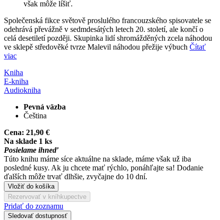
však môže líšiť.
Společenská fikce světově proslulého francouzského spisovatele se
odehrává převážně v sedmdesátých letech 20. století, ale končí o
celá desetiletí později. Skupinka lidí shromážděných zcela náhodou
ve sklepě středověké tvrze Malevil náhodou přežije výbuch
Čítať
viac
Kniha
E-kniha
Audiokniha
Pevná väzba
Čeština
Cena:
21,90 €
Na sklade 1 ks
Posielame ihneď
Túto knihu máme síce aktuálne na sklade, máme však už iba
posledné kusy. Ak ju chcete mať rýchlo, ponáhľajte sa! Dodanie
ďalších môže trvať dlhšie, zvyčajne do 10 dní.
Vložiť do košíka
Rezervovať v kníhkupectve
Pridať do zoznamu
Sledovať dostupnosť