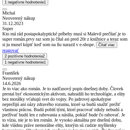
1 negatívne hodnotenie
1
Michal
Neoverený nákup
31.12.2023
Super
Kto má rád postapokalyptické príbehy musí si Malevil prečítať.je to
super román.prvy raz som ju čítal asi pred 20r z knižnice a teraz som
si ju musel kúpiť keď som na ňu narazil v e-shope.
Čítať viac
reagovať
2 pozitívne hodnotenia
2
1 negatívne hodnotenie
1
František
Neoverený nákup
14.6.2026
Je to viac ako román. Je to nadčasový popis dnešnej doby. Človek
prestal byť ekonomickým aktívom, nahradili ho technológie, a elity
bez morálky vťahujú svet do vojny. Po jadrovej apokalypse
neprežijú ani oázy zdravého rozumu, ktoré sa budú snažiť prežiť
vlastnou prácou. Budú pobití tými, ktorí pracovať nikdy nebudú a
prežívať budú len z rabovania a násilia, pokiaľ bude čo rabovať. Je
to vízia, nie je to len román. Je vysoko aktuálna pre dnešnú dobu,
kde vládnu práve nemorálne elity, ktorým sú cudzie myšlienky