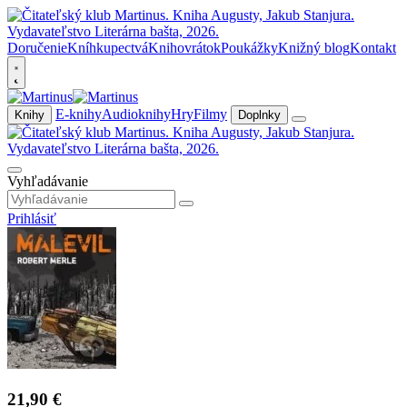
Doručenie
Kníhkupectvá
Knihovrátok
Poukážky
Knižný blog
Kontakt
E-knihy
Audioknihy
Hry
Filmy
Knihy
Doplnky
Vyhľadávanie
Prihlásiť
21,90 €