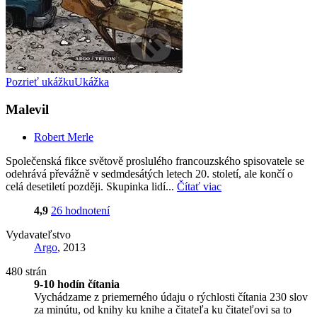
Pozrieť ukážku
Ukážka
Malevil
Robert Merle
Společenská fikce světově proslulého francouzského spisovatele se
odehrává převážně v sedmdesátých letech 20. století, ale končí o
celá desetiletí později. Skupinka lidí...
Čítať viac
4,9
26 hodnotení
Vydavateľstvo
Argo
, 2013
480 strán
9-10 hodín čítania
Vychádzame z priemerného údaju o rýchlosti čítania 230 slov
za minútu, od knihy ku knihe a čitateľa ku čitateľovi sa to