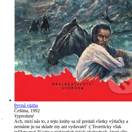
Pevná väzba
Čeština, 1992
Vypredané
Ach, mrzí nás to, z tejto knihy sa už predali všetky výtlačky a
nemáme ju na sklade my ani vydavateľ :( Teoreticky však
môžete mať šťastie v niektorých iných obchodoch, ktoré ešte