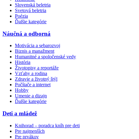
Slovenská beletria
Svetová beletria
Poézia
Ďalšie kategórie
Náučná a odborná
Motivácia a sebarozvoj
Biznis a manažment
Humanitné a spoločenské vedy
História
Životopisy a reportáže
Vzťahy a rodina
Zdravie a životný štýl
Počítače a internet
Hobby
Umenie a dizajn
Ďalšie kategórie
Deti a mládež
Knihorad – poradca kníh pre deti
Pre najmenších
Pre prvákov