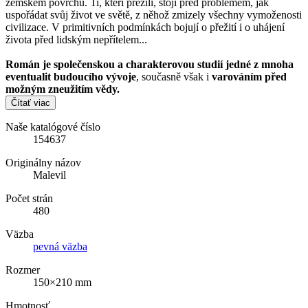
zemském povrchu. Ti, kteří přežili, stojí před problémem, jak
uspořádat svůj život ve světě, z něhož zmizely všechny vymoženosti
civilizace. V primitivních podmínkách bojují o přežití i o uhájení
života před lidským nepřítelem...
Román je společenskou a charakterovou studií jedné z mnoha
eventualit budoucího vývoje
, současně však i
varováním před
možným zneužitím vědy.
Čítať viac
Naše katalógové číslo
154637
Originálny názov
Malevil
Počet strán
480
Väzba
pevná väzba
Rozmer
150×210 mm
Hmotnosť