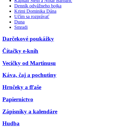
Kapitán Stein a Notár Barbarič
Denník odvážneho bojka
Krimi Dominika Dána
Učím sa rozprávať
Duna
Smradi
Darčekové poukážky
Čítačky e-kníh
Vecičky od Martinusu
Káva, čaj a pochutiny
Hrnčeky a fľaše
Papiernictvo
Zápisníky a kalendáre
Hudba