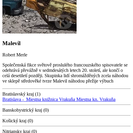
Malevil
Robert Merle
Společenská fikce světově proslulého francouzského spisovatele se
odehrává převážně v sedmdesátých letech 20. století, ale končí o
celá desetiletí později. Skupinka lidí shromážděných zcela náhodou
ve sklepě středověké tvrze Malevil náhodou přežije výbuch
Bratislavský kraj (1)
Bratislava -
Miestna knižnica Vrakuňa
Miestna kn. Vrakuňa
Banskobystrický kraj (0)
Košický kraj (0)
Nitriansky kraj (0)