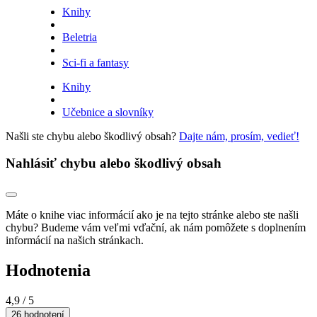
Knihy
Beletria
Sci-fi a fantasy
Knihy
Učebnice a slovníky
Našli ste chybu alebo škodlivý obsah?
Dajte nám, prosím, vedieť!
Nahlásiť chybu alebo škodlivý obsah
Máte o knihe viac informácií ako je na tejto stránke alebo ste našli
chybu? Budeme vám veľmi vďační, ak nám pomôžete s doplnením
informácií na našich stránkach.
Hodnotenia
4,9
/ 5
26 hodnotení