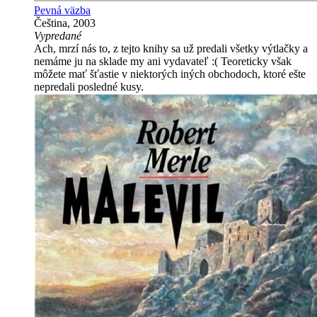
Pevná väzba
Čeština, 2003
Vypredané
Ach, mrzí nás to, z tejto knihy sa už predali všetky výtlačky a
nemáme ju na sklade my ani vydavateľ :( Teoreticky však
môžete mať šťastie v niektorých iných obchodoch, ktoré ešte
nepredali posledné kusy.