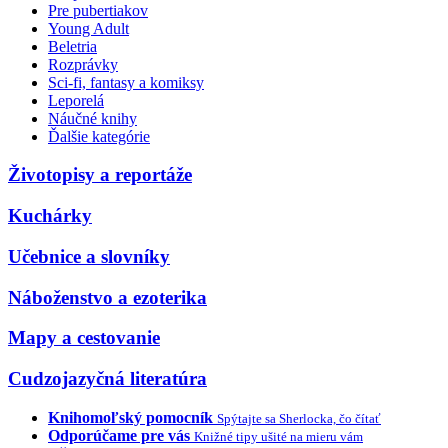
Pre pubertiakov
Young Adult
Beletria
Rozprávky
Sci-fi, fantasy a komiksy
Leporelá
Náučné knihy
Ďalšie kategórie
Životopisy a reportáže
Kuchárky
Učebnice a slovníky
Náboženstvo a ezoterika
Mapy a cestovanie
Cudzojazyčná literatúra
Knihomoľský pomocník
Spýtajte sa Sherlocka, čo čítať
Odporúčame pre vás
Knižné tipy ušité na mieru vám