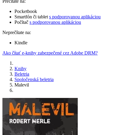
Prečítate na:
Pocketbook
Smartfón či tablet
s podporovanou aplikáciou
Počítač
s podporovanou aplikáciou
Neprečítate na:
Kindle
Ako čítať e-knihy zabezpečené cez Adobe DRM?
Knihy
Beletria
Spoločenská beletria
Malevil