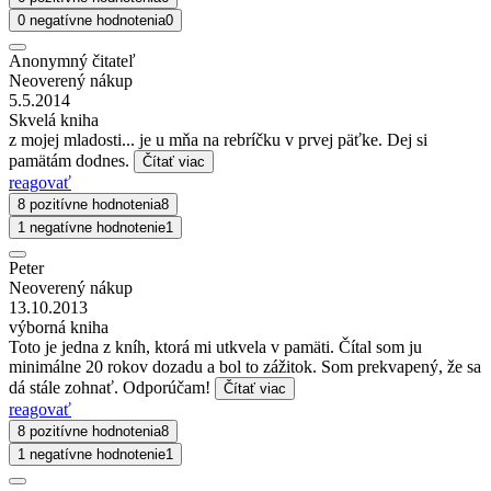
0 negatívne hodnotenia
0
Anonymný čitateľ
Neoverený nákup
5.5.2014
Skvelá kniha
z mojej mladosti... je u mňa na rebríčku v prvej päťke. Dej si
pamätám dodnes.
Čítať viac
reagovať
8 pozitívne hodnotenia
8
1 negatívne hodnotenie
1
Peter
Neoverený nákup
13.10.2013
výborná kniha
Toto je jedna z kníh, ktorá mi utkvela v pamäti. Čítal som ju
minimálne 20 rokov dozadu a bol to zážitok. Som prekvapený, že sa
dá stále zohnať. Odporúčam!
Čítať viac
reagovať
8 pozitívne hodnotenia
8
1 negatívne hodnotenie
1