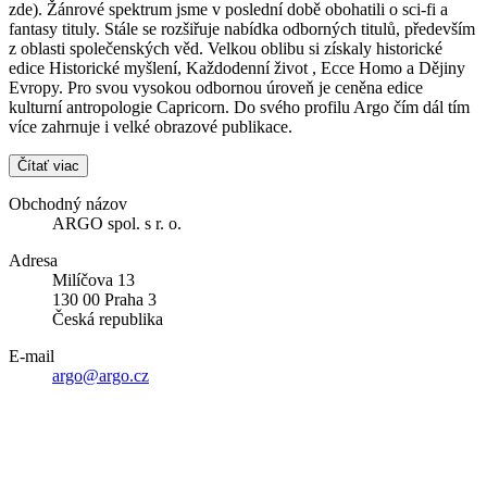
zde). Žánrové spektrum jsme v poslední době obohatili o sci-fi a
fantasy tituly. Stále se rozšiřuje nabídka odborných titulů, především
z oblasti společenských věd. Velkou oblibu si získaly historické
edice Historické myšlení, Každodenní život , Ecce Homo a Dějiny
Evropy. Pro svou vysokou odbornou úroveň je ceněna edice
kulturní antropologie Capricorn. Do svého profilu Argo čím dál tím
více zahrnuje i velké obrazové publikace.
Čítať viac
Obchodný názov
ARGO spol. s r. o.
Adresa
Milíčova 13
130 00 Praha 3
Česká republika
E-mail
argo@argo.cz