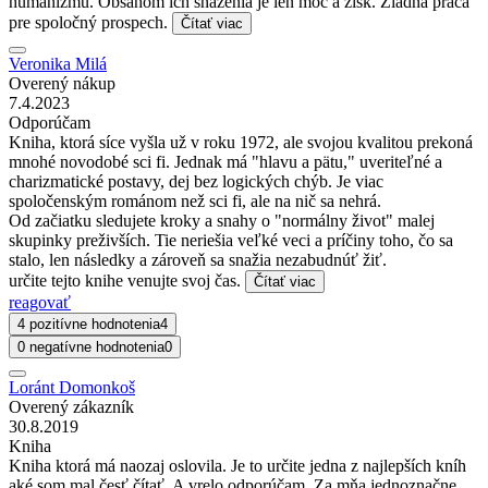
humanizmu. Obsahom ich snaženia je len moc a zisk. Žiadna práca
pre spoločný prospech.
Čítať viac
Veronika Milá
Overený nákup
7.4.2023
Odporúčam
Kniha, ktorá síce vyšla už v roku 1972, ale svojou kvalitou prekoná
mnohé novodobé sci fi. Jednak má "hlavu a pätu," uveriteľné a
charizmatické postavy, dej bez logických chýb. Je viac
spoločenským románom než sci fi, ale na nič sa nehrá.
Od začiatku sledujete kroky a snahy o "normálny život" malej
skupinky preživších. Tie neriešia veľké veci a príčiny toho, čo sa
stalo, len následky a zároveň sa snažia nezabudnúť žiť.
určite tejto knihe venujte svoj čas.
Čítať viac
reagovať
4 pozitívne hodnotenia
4
0 negatívne hodnotenia
0
Loránt Domonkoš
Overený zákazník
30.8.2019
Kniha
Kniha ktorá má naozaj oslovila. Je to určite jedna z najlepších kníh
aké som mal česť čítať. A vrelo odporúčam. Za mňa jednoznačne