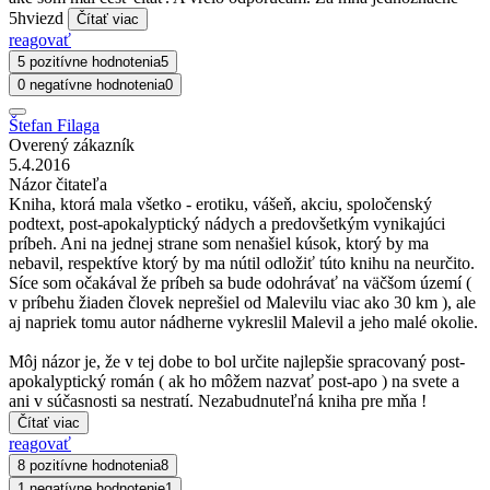
5hviezd
Čítať viac
reagovať
5 pozitívne hodnotenia
5
0 negatívne hodnotenia
0
Štefan Filaga
Overený zákazník
5.4.2016
Názor čitateľa
Kniha, ktorá mala všetko - erotiku, vášeň, akciu, spoločenský
podtext, post-apokalyptický nádych a predovšetkým vynikajúci
príbeh. Ani na jednej strane som nenašiel kúsok, ktorý by ma
nebavil, respektíve ktorý by ma nútil odložiť túto knihu na neurčito.
Síce som očakával že príbeh sa bude odohrávať na väčšom území (
v príbehu žiaden človek neprešiel od Malevilu viac ako 30 km ), ale
aj napriek tomu autor nádherne vykreslil Malevil a jeho malé okolie.
Môj názor je, že v tej dobe to bol určite najlepšie spracovaný post-
apokalyptický román ( ak ho môžem nazvať post-apo ) na svete a
ani v súčasnosti sa nestratí. Nezabudnuteľná kniha pre mňa !
Čítať viac
reagovať
8 pozitívne hodnotenia
8
1 negatívne hodnotenie
1