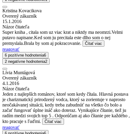
Kristina Kovacikova
Overený zákazník
15.1.2016
Názor čitateľa
Super kniha , citala som uz viac krat a niktdy ma neomrzi.Velmi
putavo napisane.Ked som ju precitala este dlho som o nej
premyslala.Brala by som aj pokracovanie.
Čítať viac
reagovať
6 pozitívne hodnotenia
6
2 negatívne hodnotenia
2
Lívia Muntágová
Overený zákazník
4.1.2016
Názor čitateľa
Jeden z najlepších románov, ktoré som kedy čítala. Hlavná postava
je charizmatický prirodzený vodca, ktorý sa zorientuje v naprosto
neočakávanej situácii, kedy treba zabudnúť na všetko čo bolo a
začať fungovať úplne ináč ako doteraz. Vynikajúce čítanie, tiež ju
radím medzi svojich top 5 . Odporúčam aj ako čítanie pre každého ,
kto pracuje s ľuďmi.
Čítať viac
reagovať
6 pozitívne hodnotenia
6