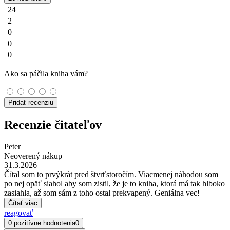
24
2
0
0
0
Ako sa páčila kniha vám?
Pridať recenziu
Recenzie čitateľov
Peter
Neoverený nákup
31.3.2026
Čítal som to prvýkrát pred štvrťstoročím. Viacmenej náhodou som
po nej opäť siahol aby som zistil, že je to kniha, ktorá má tak hlboko
zasiahla, až som sám z toho ostal prekvapený. Geniálna vec!
Čítať viac
reagovať
0 pozitívne hodnotenia
0