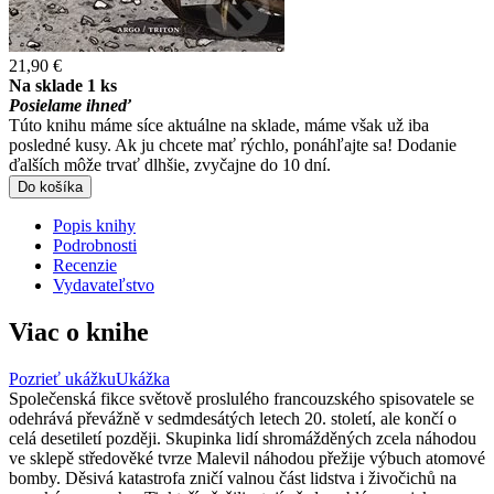
21,90 €
Na sklade 1 ks
Posielame ihneď
Túto knihu máme síce aktuálne na sklade, máme však už iba
posledné kusy. Ak ju chcete mať rýchlo, ponáhľajte sa! Dodanie
ďalších môže trvať dlhšie, zvyčajne do 10 dní.
Do košíka
Popis knihy
Podrobnosti
Recenzie
Vydavateľstvo
Viac o knihe
Pozrieť ukážku
Ukážka
Společenská fikce světově proslulého francouzského spisovatele se
odehrává převážně v sedmdesátých letech 20. století, ale končí o
celá desetiletí později. Skupinka lidí shromážděných zcela náhodou
ve sklepě středověké tvrze Malevil náhodou přežije výbuch atomové
bomby. Děsivá katastrofa zničí valnou část lidstva i živočichů na