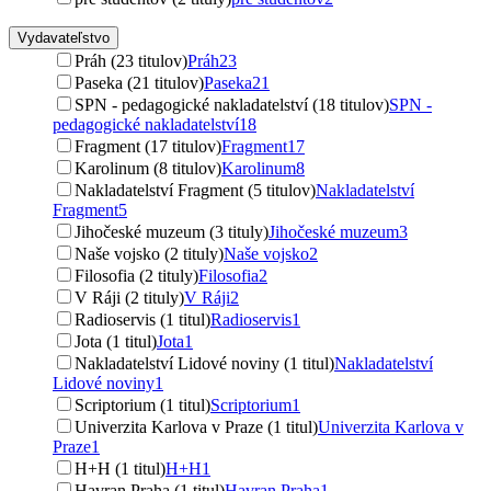
Vydavateľstvo
Práh (23 titulov)
Práh
23
Paseka (21 titulov)
Paseka
21
SPN - pedagogické nakladatelství (18 titulov)
SPN -
pedagogické nakladatelství
18
Fragment (17 titulov)
Fragment
17
Karolinum (8 titulov)
Karolinum
8
Nakladatelství Fragment (5 titulov)
Nakladatelství
Fragment
5
Jihočeské muzeum (3 tituly)
Jihočeské muzeum
3
Naše vojsko (2 tituly)
Naše vojsko
2
Filosofia (2 tituly)
Filosofia
2
V Ráji (2 tituly)
V Ráji
2
Radioservis (1 titul)
Radioservis
1
Jota (1 titul)
Jota
1
Nakladatelství Lidové noviny (1 titul)
Nakladatelství
Lidové noviny
1
Scriptorium (1 titul)
Scriptorium
1
Univerzita Karlova v Praze (1 titul)
Univerzita Karlova v
Praze
1
H+H (1 titul)
H+H
1
Havran Praha (1 titul)
Havran Praha
1