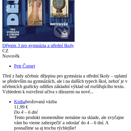
Dějepis 3 pro gymnázia a střední školy
CZ
Novověk
Petr Čornej
Třetí z řady učebnic dějepisu pro gymnázia a střední školy – uplatní
se především na gymnáziích, ale i na dalších typech škol, neboť je v
učebnicích graficky odlišen základní výklad od rozšiřujícího textu.
Vzhledem k rozvržení učiva s důrazem na nové...
Kniha
brožovaná väzba
11,99 €
Do 4 – 6 dní
Tento produkt momentálne nemáme na sklade, ale zvyčajne
vám ho vieme zabezpečiť a odoslať do 4 – 6 dní. A
posnažíme sa aj trochu rýchlejšie!