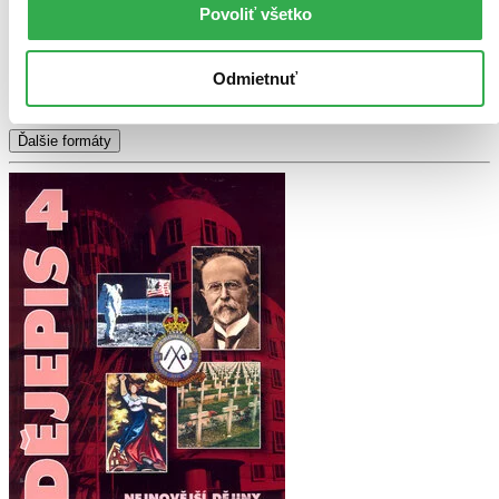
Povoliť všetko
Tento produkt síce máme aktuálne na sklade, máme však už
iba posledné kusy a ďalšie už nemá ani distribútor, preto je
možné, že bude onedlho úplne vypredaný. Ak ho chcete mať,
ponáhľajte sa!
Odmietnuť
Vložiť do košíka
Ďalšie formáty