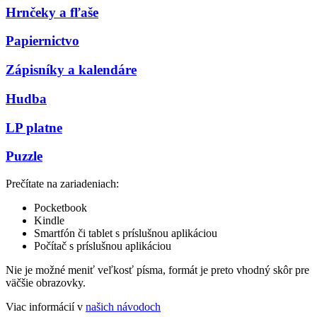
Hrnčeky a fľaše
Papiernictvo
Zápisníky a kalendáre
Hudba
LP platne
Puzzle
Prečítate na zariadeniach:
Pocketbook
Kindle
Smartfón či tablet s príslušnou aplikáciou
Počítač s príslušnou aplikáciou
Nie je možné meniť veľkosť písma, formát je preto vhodný skôr pre
väčšie obrazovky.
Viac informácií v
našich návodoch