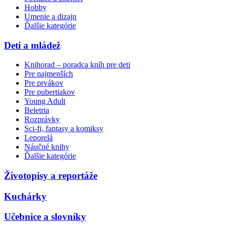
Hobby
Umenie a dizajn
Ďalšie kategórie
Deti a mládež
Knihorad – poradca kníh pre deti
Pre najmenších
Pre prvákov
Pre pubertiakov
Young Adult
Beletria
Rozprávky
Sci-fi, fantasy a komiksy
Leporelá
Náučné knihy
Ďalšie kategórie
Životopisy a reportáže
Kuchárky
Učebnice a slovníky