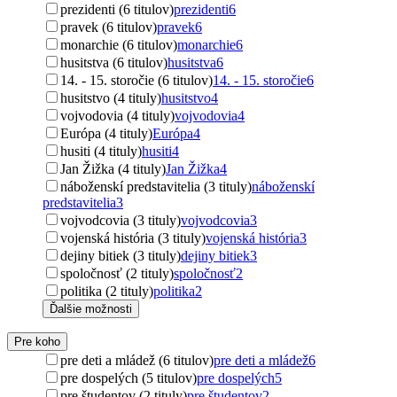
prezidenti (6 titulov)
prezidenti
6
pravek (6 titulov)
pravek
6
monarchie (6 titulov)
monarchie
6
husitstva (6 titulov)
husitstva
6
14. - 15. storočie (6 titulov)
14. - 15. storočie
6
husitstvo (4 tituly)
husitstvo
4
vojvodovia (4 tituly)
vojvodovia
4
Európa (4 tituly)
Európa
4
husiti (4 tituly)
husiti
4
Jan Žižka (4 tituly)
Jan Žižka
4
náboženskí predstavitelia (3 tituly)
náboženskí
predstavitelia
3
vojvodcovia (3 tituly)
vojvodcovia
3
vojenská história (3 tituly)
vojenská história
3
dejiny bitiek (3 tituly)
dejiny bitiek
3
spoločnosť (2 tituly)
spoločnosť
2
politika (2 tituly)
politika
2
Ďalšie možnosti
Pre koho
pre deti a mládež (6 titulov)
pre deti a mládež
6
pre dospelých (5 titulov)
pre dospelých
5
pre študentov (2 tituly)
pre študentov
2