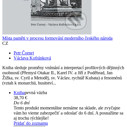
Místa paměti v procesu formování moderního českého národa
CZ
Petr Čornej
Václava Kofránková
Kniha sleduje proměny vnímání a interpretací profilových dějinných
osobností (Přemysl Otakar II., Karel IV. a Jiří z Poděbrad, Jan
Žižka, sv. Cyril a Metoděj, sv. Václav, rychtář Kubata) a fenoménů
(vztah k monarchii, husitství...
Kniha
pevná väzba
38,70 €
Do 6 dní
Tento produkt momentálne nemáme na sklade, ale zvyčajne
vám ho vieme zabezpečiť a odoslať do 6 dní. A posnažíme sa
aj trochu rýchlejšie!
Pridať do zoznamu