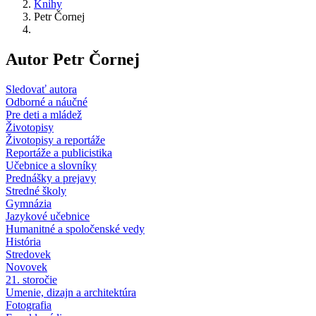
Knihy
Petr Čornej
Autor Petr Čornej
Sledovať autora
Odborné a náučné
Pre deti a mládež
Životopisy
Životopisy a reportáže
Reportáže a publicistika
Učebnice a slovníky
Prednášky a prejavy
Stredné školy
Gymnázia
Jazykové učebnice
Humanitné a spoločenské vedy
História
Stredovek
Novovek
21. storočie
Umenie, dizajn a architektúra
Fotografia