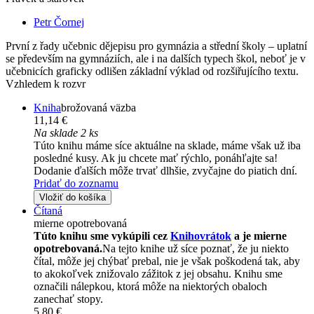
Petr Čornej
První z řady učebnic dějepisu pro gymnázia a střední školy – uplatní
se především na gymnáziích, ale i na dalších typech škol, neboť je v
učebnicích graficky odlišen základní výklad od rozšiřujícího textu.
Vzhledem k rozvr
Kniha
brožovaná väzba
11,14 €
Na sklade 2 ks
Túto knihu máme síce aktuálne na sklade, máme však už iba
posledné kusy. Ak ju chcete mať rýchlo, ponáhľajte sa!
Dodanie ďalších môže trvať dlhšie, zvyčajne do piatich dní.
Pridať do zoznamu
Vložiť do košíka
Čítaná
mierne opotrebovaná
Túto knihu sme vykúpili cez
Knihovrátok
a je mierne
opotrebovaná.
Na tejto knihe už síce poznať, že ju niekto
čítal, môže jej chýbať prebal, nie je však poškodená tak, aby
to akokoľvek znižovalo zážitok z jej obsahu. Knihu sme
označili nálepkou, ktorá môže na niektorých obaloch
zanechať stopy.
5,80 €