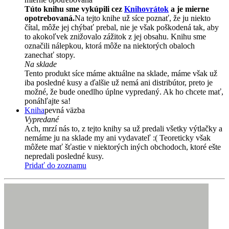
Túto knihu sme vykúpili cez
Knihovrátok
a je mierne
opotrebovaná.
Na tejto knihe už síce poznať, že ju niekto
čítal, môže jej chýbať prebal, nie je však poškodená tak, aby
to akokoľvek znižovalo zážitok z jej obsahu. Knihu sme
označili nálepkou, ktorá môže na niektorých obaloch
zanechať stopy.
Na sklade
Tento produkt síce máme aktuálne na sklade, máme však už
iba posledné kusy a ďalšie už nemá ani distribútor, preto je
možné, že bude onedlho úplne vypredaný. Ak ho chcete mať,
ponáhľajte sa!
Kniha
pevná väzba
Vypredané
Ach, mrzí nás to, z tejto knihy sa už predali všetky výtlačky a
nemáme ju na sklade my ani vydavateľ :( Teoreticky však
môžete mať šťastie v niektorých iných obchodoch, ktoré ešte
nepredali posledné kusy.
Pridať do zoznamu