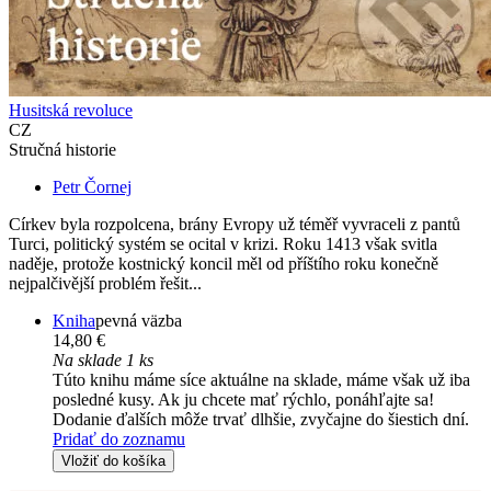
Husitská revoluce
CZ
Stručná historie
Petr Čornej
Církev byla rozpolcena, brány Evropy už téměř vyvraceli z pantů
Turci, politický systém se ocital v krizi. Roku 1413 však svitla
naděje, protože kostnický koncil měl od příštího roku konečně
nejpalčivější problém řešit...
Kniha
pevná väzba
14,80 €
Na sklade 1 ks
Túto knihu máme síce aktuálne na sklade, máme však už iba
posledné kusy. Ak ju chcete mať rýchlo, ponáhľajte sa!
Dodanie ďalších môže trvať dlhšie, zvyčajne do šiestich dní.
Pridať do zoznamu
Vložiť do košíka