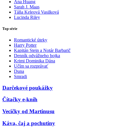
Ana Huang
Sarah J. Maas
Táňa Keleová Vasilková
Lucinda Riley
Top série
Romantické úteky
Harry Potter
Kapitán Stein a Notár Barbarič
Denník odvážneho bojka
Krimi Dominika Dána
Učím sa rozprávať
Duna
Smradi
Darčekové poukážky
Čítačky e-kníh
Vecičky od Martinusu
Káva, čaj a pochutiny