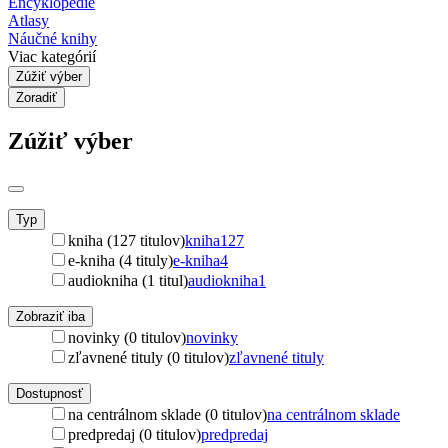
Encyklopédie
Atlasy
Náučné knihy
Viac kategórií
Zúžiť výber
Zoradiť
Zúžiť výber
Typ
kniha (127 titulov)
kniha
127
e-kniha (4 tituly)
e-kniha
4
audiokniha (1 titul)
audiokniha
1
Zobraziť iba
novinky (0 titulov)
novinky
zľavnené tituly (0 titulov)
zľavnené tituly
Dostupnosť
na centrálnom sklade (0 titulov)
na centrálnom sklade
predpredaj (0 titulov)
predpredaj