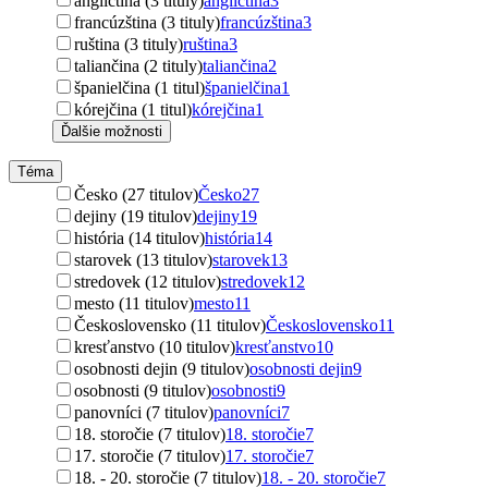
angličtina (3 tituly)
angličtina
3
francúzština (3 tituly)
francúzština
3
ruština (3 tituly)
ruština
3
taliančina (2 tituly)
taliančina
2
španielčina (1 titul)
španielčina
1
kórejčina (1 titul)
kórejčina
1
Ďalšie možnosti
Téma
Česko (27 titulov)
Česko
27
dejiny (19 titulov)
dejiny
19
história (14 titulov)
história
14
starovek (13 titulov)
starovek
13
stredovek (12 titulov)
stredovek
12
mesto (11 titulov)
mesto
11
Československo (11 titulov)
Československo
11
kresťanstvo (10 titulov)
kresťanstvo
10
osobnosti dejin (9 titulov)
osobnosti dejin
9
osobnosti (9 titulov)
osobnosti
9
panovníci (7 titulov)
panovníci
7
18. storočie (7 titulov)
18. storočie
7
17. storočie (7 titulov)
17. storočie
7
18. - 20. storočie (7 titulov)
18. - 20. storočie
7