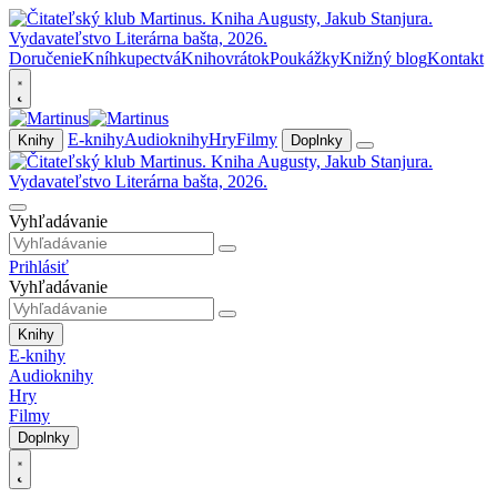
Doručenie
Kníhkupectvá
Knihovrátok
Poukážky
Knižný blog
Kontakt
E-knihy
Audioknihy
Hry
Filmy
Knihy
Doplnky
Vyhľadávanie
Prihlásiť
Vyhľadávanie
Knihy
E-knihy
Audioknihy
Hry
Filmy
Doplnky