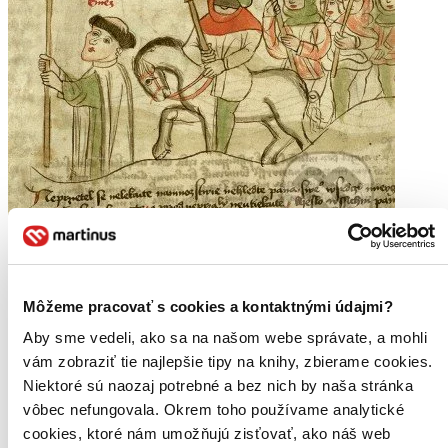
Jan Žižka
CZ
Život a doba husitského válečníka
Môžeme pracovať s cookies a kontaktnými údajmi?
Petr Čornej
Aby sme vedeli, ako sa na našom webe správate, a mohli
vám zobraziť tie najlepšie tipy na knihy, zbierame cookies.
Žižkův nový životopis vychází u příležitosti 600. výročí výbuchu
Niektoré sú naozaj potrebné a bez nich by naša stránka
husitské revoluce a napravuje bilanci české historiografie, jež po
husitské tetralogii Františka Šmahela nepřišla s fundovaným
vôbec nefungovala. Okrem toho používame analytické
vědeckým dílem na toto vzrušující téma...
cookies, ktoré nám umožňujú zisťovať, ako náš web