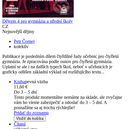
Dějepis 4 pro gymnázia a střední školy
CZ
Nejnovější dějiny
Petr Čornej
kolektív
Publikace je posledním dílem čtyřdílné řady učebnic pro čtyřletá
gymnázia. Je zpracována podle osnov pro čtyřletá gymnázia.
Uplatní se ale i na dalších typech škol, neboť v učebnicích je
graficky odlišen základní výklad od rozšiřujícího textu...
Kniha
pevná väzba
11,60 €
Do 3 – 5 dní
Tento produkt momentálne nemáme na sklade, ale zvyčajne
vám ho vieme zabezpečiť a odoslať do 3 – 5 dní. A
posnažíme sa aj trochu rýchlejšie!
Pridať do zoznamu
Vložiť do košíka
Čítaná