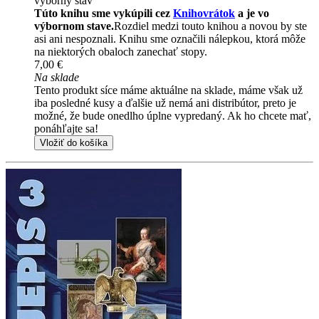
výborný stav
Túto knihu sme vykúpili cez
Knihovrátok
a je vo
výbornom stave.
Rozdiel medzi touto knihou a novou by ste
asi ani nespoznali. Knihu sme označili nálepkou, ktorá môže
na niektorých obaloch zanechať stopy.
7,00 €
Na sklade
Tento produkt síce máme aktuálne na sklade, máme však už
iba posledné kusy a ďalšie už nemá ani distribútor, preto je
možné, že bude onedlho úplne vypredaný. Ak ho chcete mať,
ponáhľajte sa!
Vložiť do košíka