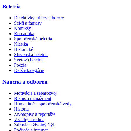
Beletria
Detektívky, trilery a horory
Sci-fi a fantasy
Komiksy
Romantika
Spoločenská beletria
Klasika
Historické
Slovenská beletria
Svetová beletria
Poézia
Ďalšie kategórie
Náučná a odborná
Motivácia a sebarozvoj
Biznis a manažment
Humanitné a spoločenské vedy
História
Životopisy a reportáže
Vzťahy a rodina
Zdravie a životný štýl
Počítače a internet