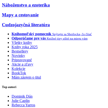
Náboženstvo a ezoterika
Mapy a cestovanie
Cudzojazyčná literatúra
Knihomoľský pomocník
Spýtajte sa Sherlocka, čo čítať
Odporúčame pre vás
Knižné tipy ušité na mieru vám
Všetky knihy
Knihy roka 2025
Bestsellery
Novinky
Pripravované
Akcie a zľavy
Kolekcie
BookTok
Mám záujem o titul
Top autori
Dominik Dán
Julie Caplin
Rebecca Yarros