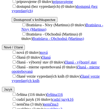
pripravujeme (0 titulov)
pripravujeme
dostupná (bez vypredaných) (0 titulov)
dostupná (bez
vypredaných)
Dostupnosť v kníhkupectve
Bratislava - Nivy (Martinus) (0 titulov)
Bratislava -
Nivy (Martinus)
Bratislava - Obchodná (Martinus) (0
titulov)
Bratislava - Obchodná (Martinus)
Nové / čítané
nová (0 titulov)
nová
čítaná (0 titulov)
čítaná
čítaná - výborný stav (0 titulov)
čítaná - výborný stav
čítaná - mierne opotrebovaná (0 titulov)
čítaná - mierne
opotrebovaná
čítané verzie vypredaných kníh (0 titulov)
čítané verzie
vypredaných kníh
Jazyk
čeština (116 titulov)
čeština
116
cudzí jazyk (16 titulov)
cudzí jazyk
16
nemčina (3 tituly)
nemčina
3