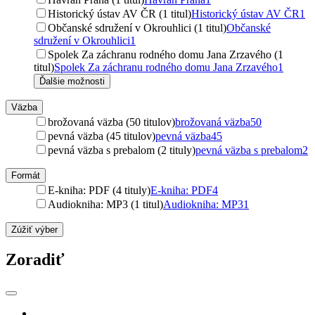
Historický ústav AV ČR (1 titul)
Historický ústav AV ČR
1
Občanské sdružení v Okrouhlici (1 titul)
Občanské
sdružení v Okrouhlici
1
Spolek Za záchranu rodného domu Jana Zrzavého (1
titul)
Spolek Za záchranu rodného domu Jana Zrzavého
1
Ďalšie možnosti
Väzba
brožovaná väzba (50 titulov)
brožovaná väzba
50
pevná väzba (45 titulov)
pevná väzba
45
pevná väzba s prebalom (2 tituly)
pevná väzba s prebalom
2
Formát
E-kniha: PDF (4 tituly)
E-kniha: PDF
4
Audiokniha: MP3 (1 titul)
Audiokniha: MP3
1
Zúžiť výber
Zoradiť