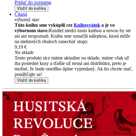
Pridať do zoznamu
Vložiť do košíka
Čítaná
výborný stav
Túto knihu sme vykúpili cez
Knihovrátok
a je vo
výbornom stave.
Rozdiel medzi touto knihou a novou by ste
asi ani nespoznali. Knihu sme označili nálepkou, ktorá môže
na niektorých obaloch zanechať stopy.
9,19 €
Na sklade
Tento produkt síce máme aktuálne na sklade, máme však už
iba posledné kusy a ďalšie už nemá ani distribútor, preto je
možné, že bude onedlho úplne vypredaný. Ak ho chcete mať,
ponáhľajte sa!
Vložiť do košíka