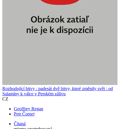
Rozhodující bitvy : padesát dvě bitvy, které změnily svět : od
Salamíny k válce v Perském zálivu
CZ
Geoffrey Regan
Petr Čornej
Čítaná
mierne opotrebovaná