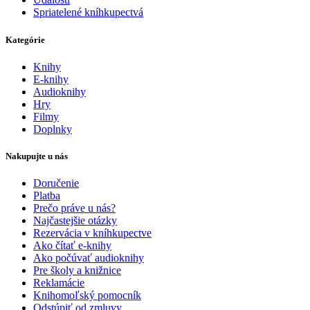
Spriatelené kníhkupectvá
Kategórie
Knihy
E-knihy
Audioknihy
Hry
Filmy
Doplnky
Nakupujte u nás
Doručenie
Platba
Prečo práve u nás?
Najčastejšie otázky
Rezervácia v kníhkupectve
Ako čítať e-knihy
Ako počúvať audioknihy
Pre školy a knižnice
Reklamácie
Knihomoľský pomocník
Odstúpiť od zmluvy