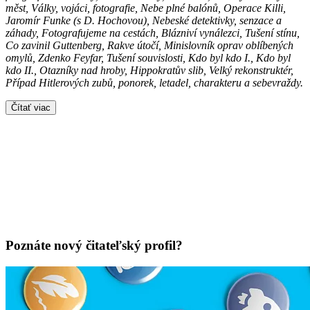
měst, Války, vojáci, fotografie, Nebe plné balónů, Operace Killi,
Jaromír Funke (s D. Hochovou), Nebeské detektivky, senzace a
záhady, Fotografujeme na cestách, Blázniví vynálezci, Tušení stínu,
Co zavinil Guttenberg, Rakve útočí, Minislovník oprav oblíbených
omylů, Zdenko Feyfar, Tušení souvislosti, Kdo byl kdo I., Kdo byl
kdo II., Otazníky nad hroby, Hippokratův slib, Velký rekonstruktér,
Případ Hitlerových zubů, ponorek, letadel, charakteru a sebevraždy.
Čítať viac
Poznáte nový čitateľský profil?