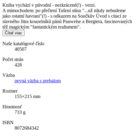
Kniha vychází v původní - nezkrácené(!) - verzi.
A mimochodem: po přečtení Tušení stínu "...už nikdy nebudeme
jako ostatní havrani"(!) - s odkazem na Součkův Úvod s citací ze
slavného Jitra kouzelníků pánů Pauwelse a Bergiera, fascinovaných
též magickým "fantastickým realismem".
Čítať viac
Naše katalógové číslo
40507
Počet strán
428
Väzba
pevná väzba s prebalom
Rozmer
155×215 mm
Hmotnosť
733 g
ISBN
8072684342