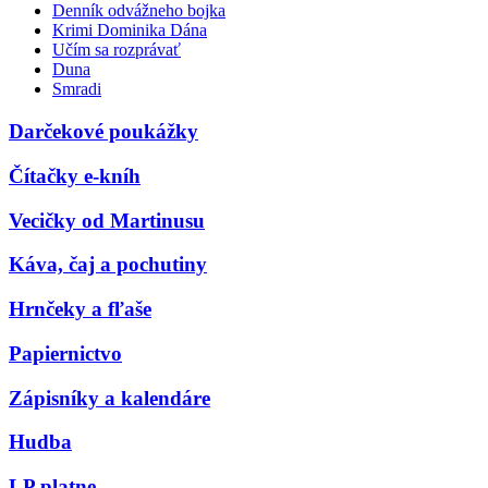
Denník odvážneho bojka
Krimi Dominika Dána
Učím sa rozprávať
Duna
Smradi
Darčekové poukážky
Čítačky e-kníh
Vecičky od Martinusu
Káva, čaj a pochutiny
Hrnčeky a fľaše
Papiernictvo
Zápisníky a kalendáre
Hudba
LP platne