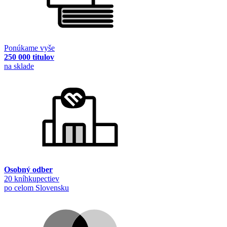
Ponúkame vyše
250 000 titulov
na sklade
Osobný odber
20 kníhkupectiev
po celom Slovensku