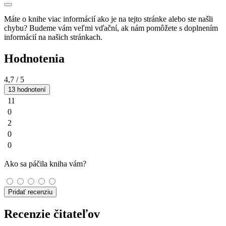
Máte o knihe viac informácií ako je na tejto stránke alebo ste našli
chybu? Budeme vám veľmi vďační, ak nám pomôžete s doplnením
informácií na našich stránkach.
Hodnotenia
4,7
/ 5
13 hodnotení
11
0
2
0
0
Ako sa páčila kniha vám?
Pridať recenziu
Recenzie čitateľov