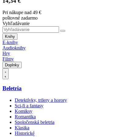
14,34 €
Pri nákupe nad 49 €
poštovné zadarmo
Vyhľadávanie
Knihy
E-knihy
Audioknihy
Hry
Filmy
Doplnky
Beletria
Detektívky, trilery a horory
Sci-fi a fantasy
Komiksy
Romantika
Spoločenská beletria
Klasika
Historické