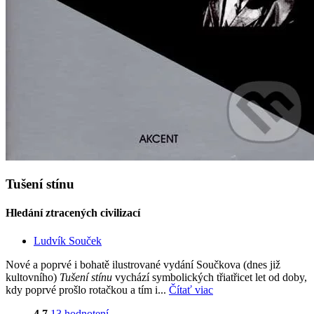
Tušení stínu
Hledání ztracených civilizací
Ludvík Souček
Nové a poprvé i bohatě ilustrované vydání Součkova (dnes již
kultovního)
Tušení stínu
vychází symbolických třiatřicet let od doby,
kdy poprvé prošlo rotačkou a tím i...
Čítať viac
4,7
13 hodnotení