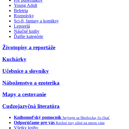
Pre pubertiakov
Young Adult
Beletria
Rozprávky
Sci-fi, fantasy a komiksy
Leporelá
Náučné knihy
Ďalšie kategórie
Životopisy a reportáže
Kuchárky
Učebnice a slovníky
Náboženstvo a ezoterika
Mapy a cestovanie
Cudzojazyčná literatúra
Knihomoľský pomocník
Spýtajte sa Sherlocka, čo čítať
Odporúčame pre vás
Knižné tipy ušité na mieru vám
Všetky knihy