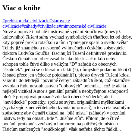
Viac o knihe
#prehistorické civilizácie
#staroveké
civilizácie
#záhady
#civilizácie
#mimozemské civilizácie
Nové a poprvé i bohatě ilustrované vydání Součkova (dnes již
kultovního)
Tušení stínu
vychází symbolických třiatřicet let od doby,
kdy poprvé prošlo rotačkou a tím i "ponejprv spatřilo světlo světa".
Tehdy již známého a nesporně výjimečného českého spisovatele,
doktora Ludvíka Součka, fascinující Tušení definitivně proslavilo.
Českou čtenářskou obec zasáhlo jako blesk - ač nikdo nebyl
schopen tohle čtivé dílko s velkým "D" zařadit do obecných
"škatulek": jedná se o literaturu faktu(?), důmyslně podanou fikci(?)
či snad přece jen vědecké pojednání(?), přesto úryvek Tušení kdosi
zařadil i do tehdejší "povinné četby" základních škol, což okamžitě
vyvolalo řadu nesouhlasných "dobových" polemik... což je ale ta
nejlepší vizitka! Autor s geniální pamětí a neobyčejnou schopností
plošně propojovat poznané zde řadí obecné vědecké, ale i
"nevědecké" poznatky, spolu se svými originálními myšlenkami
(vycházejíc z neuvěřitelného kvanta informací), a to zcela osobitým
způsobem: aby čtenáři ukázal na „bílá místa" (záhady) v poznání
lidstva, tedy na oblasti, kde "...tušíme stín". Přitom jde o čtivé
podání, protkané svérázným humorem na patřičných místech.
Tisícům zanícených "součkologů" však netřeba těchto řádků...