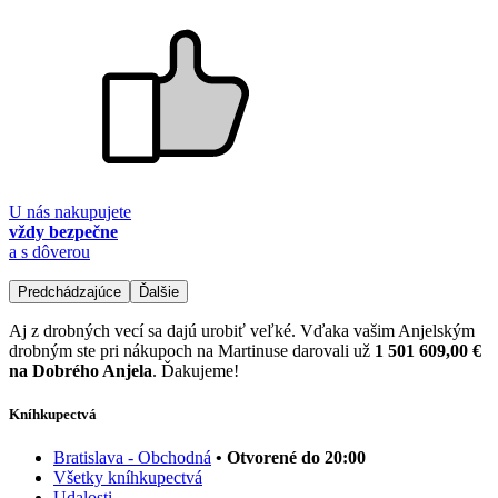
U nás nakupujete
vždy bezpečne
a s dôverou
Predchádzajúce
Ďalšie
Aj z drobných vecí sa dajú urobiť veľké. Vďaka vašim Anjelským
drobným ste pri nákupoch na Martinuse darovali už
1 501 609,00 €
na Dobrého Anjela
. Ďakujeme!
Kníhkupectvá
Bratislava - Obchodná
• Otvorené do 20:00
Všetky kníhkupectvá
Udalosti