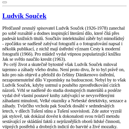
Ludvík Souček
Předčasně zesnulý spisovatel Ludvík Souček (1926-1978) zanechal
po sobě rozsáhlé a dodnes inspirující literární dílo, které čítá přes
padesát knižních titulů. Součkův intelektuální záběr byl mimořádný
- zpočátku se nadšeně zabýval fotografií a o fotografování napsal i
několik publikací, z nichž mají ústřední význam Cesty k moderní
fotografii (1966). Pro mládež vydal vtipnou popularizující knížku
Jak se světlo naučilo kreslit (1963).
Po celý život a skutečně bytostně však Ludvík Souček miloval
tajemno a záhady všeho druhu. Není proto divu, že to byl právě on,
kdo pro nás objevil a přeložil do češtiny Dänikenovo ústřední,
nezapomenutelné dílo Vzpomínky na budoucnost. Nebyl by to však
Ludvík Souček, kdyby ustrnul u pouhého zprostředkování cizích
názorů. Vrhl se nadšeně do studia dostupných materiálů a posléze
vydal dvě vlastní poutavé knihy zabývající se nevysvětlenými
záhadami minulosti, Velké otazníky a Nebeské detektivky, senzace a
záhady. Tvůrčího vrcholu pak Souček dosáhl v sedmdesátých
letech, v dílech Tušení stínu a Tušení souvislosti. Zde autor vyzrál
jak stylově, tak dokázal dovést k dokonalosti svou tvůrčí metodu
sestávající ze skládání faktů z nejrůznějších oborů lidské činnosti,
vtipných postřehů a drobných indicií do barvité a živé mozaiky.