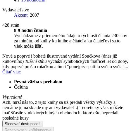
Vydavateľstvo
Akcent
, 2007
428 strán
8-9 hodín čítania
Vychádzame z priemerného údaju o rýchlosti čítania 230 slov
za minútu, od knihy ku knihe a čitateľa ku čitateľovi sa to
však môže líšiť.
Nové a poprvé i bohatě ilustrované vydání Součkova (dnes již
kultovního)
Tušení stínu
vychází symbolických třiatřicet let od doby,
kdy poprvé prošlo rotačkou a tím i "ponejprv spatřilo světlo světa"...
Čítať viac
Pevná väzba s prebalom
Čeština
Vypredané
Ach, mrzí nás to, z tejto knihy sa už predali všetky výtlačky a
nemáme ju na sklade my ani vydavateľ :( Teoreticky však môžete
mať šťastie v niektorých iných obchodoch, ktoré ešte nepredali
posledné kusy.
Sledovať dostupnosť
Rezervovať v kníhkupectve