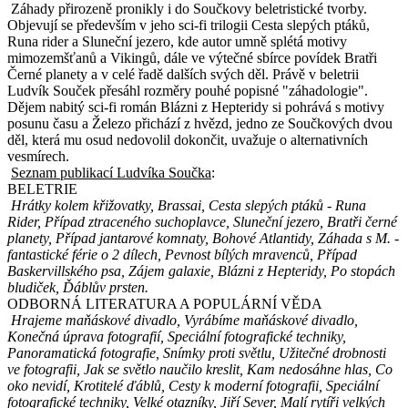
Záhady přirozeně pronikly i do Součkovy beletristické tvorby.
Objevují se především v jeho sci-fi trilogii Cesta slepých ptáků,
Runa rider a Sluneční jezero, kde autor umně splétá motivy
mimozemšťanů a Vikingů, dále ve výtečné sbírce povídek Bratři
Černé planety a v celé řadě dalších svých děl. Právě v beletrii
Ludvík Souček přesáhl rozměry pouhé popisné "záhadologie".
Dějem nabitý sci-fi román Blázni z Hepteridy si pohrává s motivy
posunu času a Železo přichází z hvězd, jedno ze Součkových dvou
děl, která mu osud nedovolil dokončit, uvažuje o alternativních
vesmírech.
Seznam publikací Ludvíka Součka
:
BELETRIE
Hrátky kolem křižovatky, Brassai, Cesta slepých ptáků - Runa
Rider, Případ ztraceného suchoplavce, Sluneční jezero, Bratři černé
planety, Případ jantarové komnaty, Bohové Atlantidy, Záhada s M. -
fantastické férie o 2 dílech, Pevnost bílých mravenců, Případ
Baskervillského psa, Zájem galaxie, Blázni z Hepteridy, Po stopách
bludiček, Ďáblův prsten.
ODBORNÁ LITERATURA A POPULÁRNÍ VĚDA
Hrajeme maňáskové divadlo, Vyrábíme maňáskové divadlo,
Konečná úprava fotografií, Speciální fotografické techniky,
Panoramatická fotografie, Snímky proti světlu, Užitečné drobnosti
ve fotografii, Jak se světlo naučilo kreslit, Kam nedosáhne hlas, Co
oko nevidí, Krotitelé ďáblů, Cesty k moderní fotografii, Speciální
fotografické techniky, Velké otazníky, Jiří Sever, Malí rytíři velkých