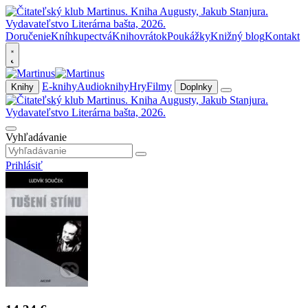
Doručenie
Kníhkupectvá
Knihovrátok
Poukážky
Knižný blog
Kontakt
E-knihy
Audioknihy
Hry
Filmy
Knihy
Doplnky
Vyhľadávanie
Prihlásiť