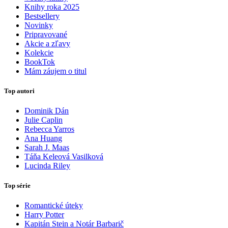
Knihy roka 2025
Bestsellery
Novinky
Pripravované
Akcie a zľavy
Kolekcie
BookTok
Mám záujem o titul
Top autori
Dominik Dán
Julie Caplin
Rebecca Yarros
Ana Huang
Sarah J. Maas
Táňa Keleová Vasilková
Lucinda Riley
Top série
Romantické úteky
Harry Potter
Kapitán Stein a Notár Barbarič