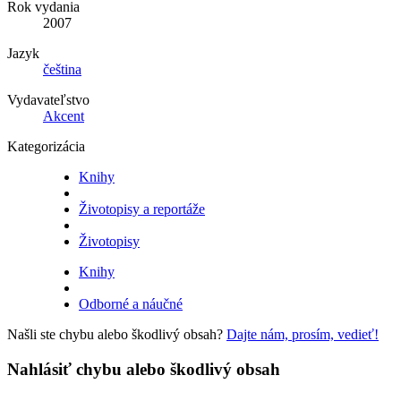
Rok vydania
2007
Jazyk
čeština
Vydavateľstvo
Akcent
Kategorizácia
Knihy
Životopisy a reportáže
Životopisy
Knihy
Odborné a náučné
Našli ste chybu alebo škodlivý obsah?
Dajte nám, prosím, vedieť!
Nahlásiť chybu alebo škodlivý obsah