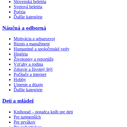
Slovenská beletria
Svetová beletria
Poézia
Ďalšie kategórie
Náučná a odborná
Motivácia a sebarozvoj
Biznis a manažment
Humanitné a spoločenské vedy
História
Životopisy a reportáže
Vzťahy a rodina
Zdravie a životný štýl
Počítače a internet
Hobby
Umenie a dizajn
Ďalšie kategórie
Deti a mládež
Knihorad – poradca kníh pre deti
Pre najmenších
Pre prvákov