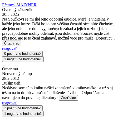
Přemysl MAIXNER
Overený zákazník
30.5.2025
Na Součkovi se mi líbí jeho odborná erudice, která je viditelná v
každé jeho knize. Dělá ho to pro většinu čtenářů sice hůře čitelným,
ale jeho noření se do nevyjasněných záhad a jejich rozbor jak se
pravděpodobně mohly odehrát, jsou dokonalé. Souček nejde číst
přes noc, ale je to čtení zajímavé, možná více pro muže. Doporučuji.
Čítať viac
reagovať
0 pozitívne hodnotenia
0
1 negatívne hodnotenie
1
Omarimu
Neoverený nákup
28.2.2012
..tuším tieň..
Nedávno som túto knihu našiel zaprášenú v knihovničke.. a už s aj
teším na tú druhú zaprášenú - Tušenie súvilsoti. Odporúčam a
navrhujem do povinnej literatúry!
Čítať viac
reagovať
2 pozitívne hodnotenia
2
1 negatívne hodnotenie
1