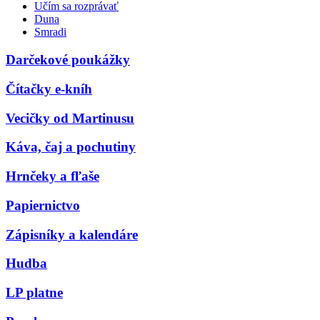
Učím sa rozprávať
Duna
Smradi
Darčekové poukážky
Čítačky e-kníh
Vecičky od Martinusu
Káva, čaj a pochutiny
Hrnčeky a fľaše
Papiernictvo
Zápisníky a kalendáre
Hudba
LP platne