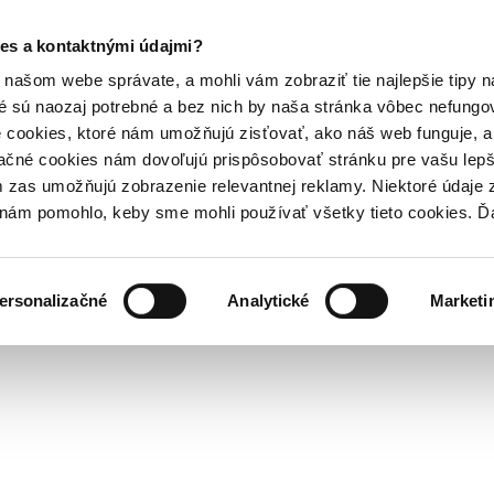
es a kontaktnými údajmi?
našom webe správate, a mohli vám zobraziť tie najlepšie tipy n
é sú naozaj potrebné a bez nich by naša stránka vôbec nefung
 cookies, ktoré nám umožňujú zisťovať, ako náš web funguje, a 
ačné cookies nám dovoľujú prispôsobovať stránku pre vašu lepši
zas umožňujú zobrazenie relevantnej reklamy. Niektoré údaje z
y nám pomohlo, keby sme mohli používať všetky tieto cookies. 
ersonalizačné
Analytické
Marketi