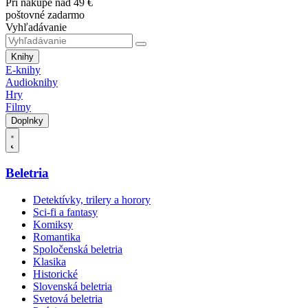
Pri nákupe nad 49 €
poštovné zadarmo
Vyhľadávanie
Knihy
E-knihy
Audioknihy
Hry
Filmy
Doplnky
Beletria
Detektívky, trilery a horory
Sci-fi a fantasy
Komiksy
Romantika
Spoločenská beletria
Klasika
Historické
Slovenská beletria
Svetová beletria