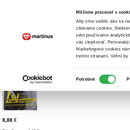
Doručenie
Kníhkupectvá
Knihovrátok
Poukážky
Knižný blog
Kontakt
Môžeme pracovať s cooki
Aby sme vedeli, ako sa na 
zbierame cookies. Niektor
E-knihy
Audioknihy
Hry
Filmy
Knihy
Doplnky
toho používame analytické
vás zlepšovať. Personaliz
Vyhľadávanie
Marketingové cookies nám 
tretími stranami. Veľmi b
Prihlásiť
Výber
Potrebné
P
súhlasu
8,88 €