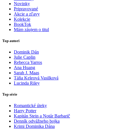
Novinky
Pripravované
Akcie a zľavy
Kolekcie
BookTok
Mám záujem o titul
Top autori
Dominik Dán
Julie Caplin
Rebecca Yarros
Ana Huang
Sarah J. Maas
Táňa Keleová Vasilková
Lucinda Riley
Top série
Romantické úteky
Harry Potter
Kapitán Stein a Notár Barbarič
Denník odvážneho bojka
Krimi Dominika Dána