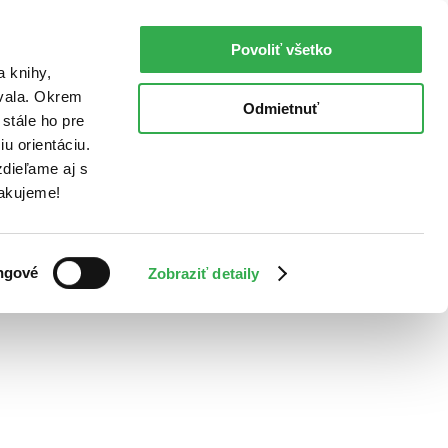
Povoliť všetko
a knihy,
ovala. Okrem
Odmietnuť
stále ho pre
u orientáciu.
dieľame aj s
Ďakujeme!
ngové
Zobraziť detaily