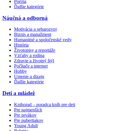
Poézia
Ďalšie kategórie
Náučná a odborná
Motivácia a sebarozvoj
Biznis a manažment
Humanitné a spoločenské vedy
História
Životopisy a reportáže
Vzťahy a rodina
Zdravie a životný štýl
Počítače a internet
Hobby
Umenie a dizajn
Ďalšie kategórie
Deti a mládež
Knihorad – poradca kníh pre deti
Pre najmenších
Pre prvákov
Pre pubertiakov
Young Adult
Beletria