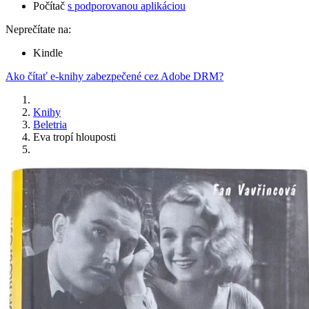
Počítač
s podporovanou aplikáciou
Neprečítate na:
Kindle
Ako čítať e-knihy zabezpečené cez Adobe DRM?
Knihy
Beletria
Eva tropí hlouposti