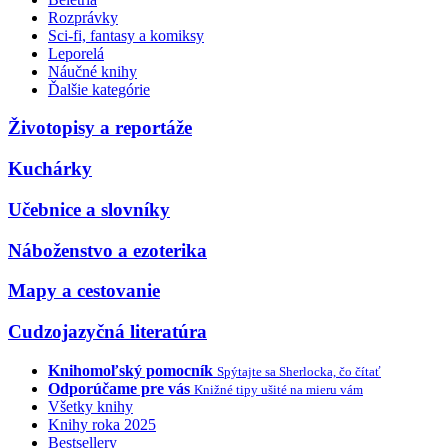
Rozprávky
Sci-fi, fantasy a komiksy
Leporelá
Náučné knihy
Ďalšie kategórie
Životopisy a reportáže
Kuchárky
Učebnice a slovníky
Náboženstvo a ezoterika
Mapy a cestovanie
Cudzojazyčná literatúra
Knihomoľský pomocník
Spýtajte sa Sherlocka, čo čítať
Odporúčame pre vás
Knižné tipy ušité na mieru vám
Všetky knihy
Knihy roka 2025
Bestsellery