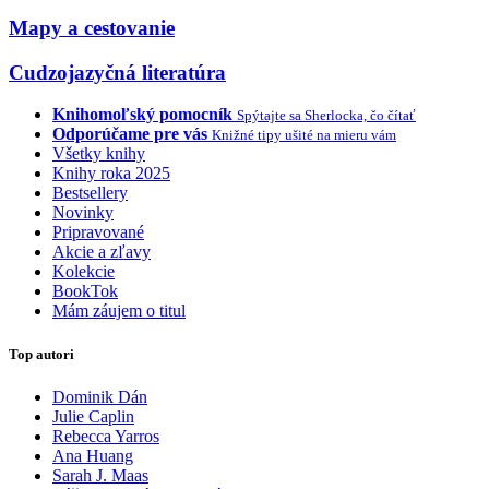
Mapy a cestovanie
Cudzojazyčná literatúra
Knihomoľský pomocník
Spýtajte sa Sherlocka, čo čítať
Odporúčame pre vás
Knižné tipy ušité na mieru vám
Všetky knihy
Knihy roka 2025
Bestsellery
Novinky
Pripravované
Akcie a zľavy
Kolekcie
BookTok
Mám záujem o titul
Top autori
Dominik Dán
Julie Caplin
Rebecca Yarros
Ana Huang
Sarah J. Maas