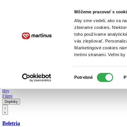
Doručenie
Kníhkupectvá
Knihovrátok
Poukážky
Knižný blog
Kontakt
Môžeme pracovať s cooki
Aby sme vedeli, ako sa na 
zbierame cookies. Niektor
E-knihy
Audioknihy
Hry
Filmy
Knihy
Doplnky
toho používame analytické
vás zlepšovať. Personaliz
Vyhľadávanie
Marketingové cookies nám 
tretími stranami. Veľmi b
Prihlásiť
Vyhľadávanie
Výber
Knihy
Potrebné
P
súhlasu
E-knihy
Audioknihy
Hry
Filmy
Doplnky
Beletria