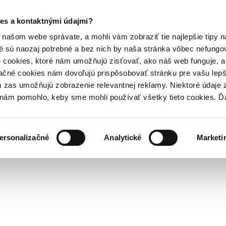
es a kontaktnými údajmi?
našom webe správate, a mohli vám zobraziť tie najlepšie tipy n
é sú naozaj potrebné a bez nich by naša stránka vôbec nefung
 cookies, ktoré nám umožňujú zisťovať, ako náš web funguje, a 
ačné cookies nám dovoľujú prispôsobovať stránku pre vašu lepši
zas umožňujú zobrazenie relevantnej reklamy. Niektoré údaje z
y nám pomohlo, keby sme mohli používať všetky tieto cookies. 
ersonalizačné
Analytické
Marketi