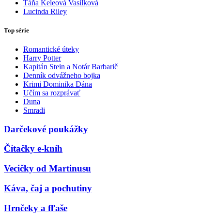
Táňa Keleová Vasilková
Lucinda Riley
Top série
Romantické úteky
Harry Potter
Kapitán Stein a Notár Barbarič
Denník odvážneho bojka
Krimi Dominika Dána
Učím sa rozprávať
Duna
Smradi
Darčekové poukážky
Čítačky e-kníh
Vecičky od Martinusu
Káva, čaj a pochutiny
Hrnčeky a fľaše