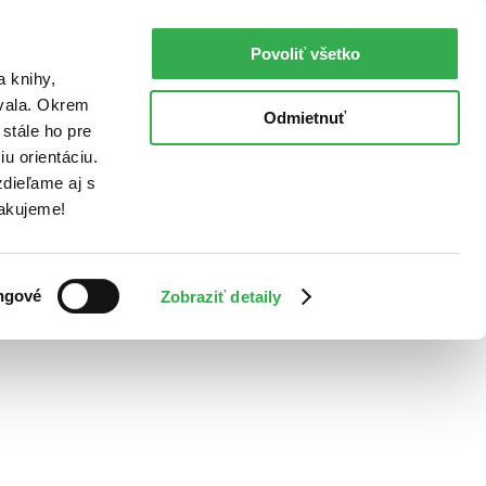
Povoliť všetko
a knihy,
ovala. Okrem
Odmietnuť
stále ho pre
u orientáciu.
dieľame aj s
Ďakujeme!
ngové
Zobraziť detaily