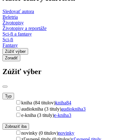
Sledovať autora
Beletria
Životopisy
Životopisy a reportáže
Sci-fi a fantasy
Sci-fi
Fantasy
Zúžiť výber
Zoradiť
Zúžiť výber
Typ
kniha (84 titulov)
kniha
84
audiokniha (3 tituly)
audiokniha
3
e-kniha (3 tituly)
e-kniha
3
Zobraziť iba
novinky (0 titulov)
novinky
zľavnené tituly (0 titulov)
zľavnené tituly