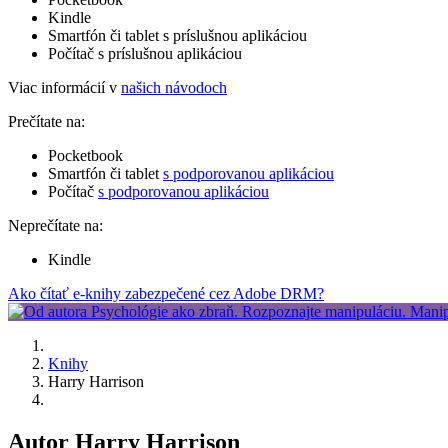
Kindle
Smartfón či tablet s príslušnou aplikáciou
Počítač s príslušnou aplikáciou
Viac informácií v
našich návodoch
Prečítate na:
Pocketbook
Smartfón či tablet
s podporovanou aplikáciou
Počítač
s podporovanou aplikáciou
Neprečítate na:
Kindle
Ako čítať e-knihy zabezpečené cez Adobe DRM?
Knihy
Harry Harrison
Autor Harry Harrison