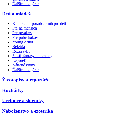
Ďalšie kategórie
Deti a mládež
Knihorad – poradca kníh pre deti
Pre najmenších
Pre prvákov
Pre pubertiakov
Young Adult
Beletria
Rozprávky
Sci-fi, fantasy a komiksy
Leporelá
Náučné knihy
Ďalšie kategórie
Životopisy a reportáže
Kuchárky
Učebnice a slovníky
Náboženstvo a ezoterika