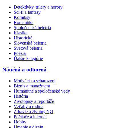
Detektívky, trilery a horory
Sci-fi a fantasy
Komiksy
Romantika
Spoločenská beletria
Klasika
Historické
Slovenská beletria
Svetová beletria
Poézia
Ďalšie kategórie
Náučná a odborná
Motivácia a sebarozvoj
Biznis a manažment
Humanitné a spoločenské vedy
História
Životopisy a reportáže
Vzťahy a rodina
Zdravie a životný štýl
Počítače a internet
Hobby
Umenie a dizajn