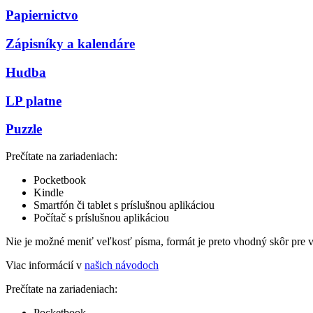
Papiernictvo
Zápisníky a kalendáre
Hudba
LP platne
Puzzle
Prečítate na zariadeniach:
Pocketbook
Kindle
Smartfón či tablet s príslušnou aplikáciou
Počítač s príslušnou aplikáciou
Nie je možné meniť veľkosť písma, formát je preto vhodný skôr pre 
Viac informácií v
našich návodoch
Prečítate na zariadeniach:
Pocketbook