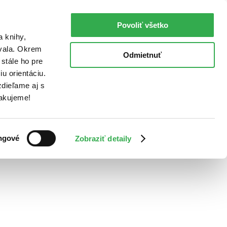
Povoliť všetko
a knihy,
ovala. Okrem
Odmietnuť
stále ho pre
u orientáciu.
dieľame aj s
Ďakujeme!
ngové
Zobraziť detaily