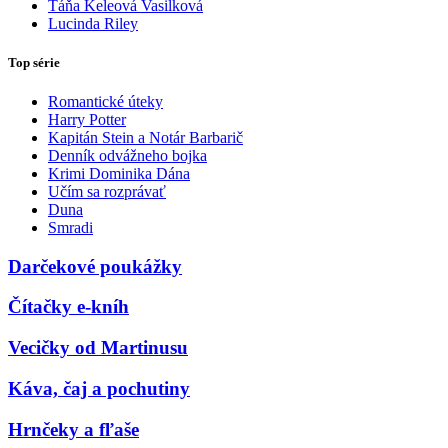
Táňa Keleová Vasilková
Lucinda Riley
Top série
Romantické úteky
Harry Potter
Kapitán Stein a Notár Barbarič
Denník odvážneho bojka
Krimi Dominika Dána
Učím sa rozprávať
Duna
Smradi
Darčekové poukážky
Čítačky e-kníh
Vecičky od Martinusu
Káva, čaj a pochutiny
Hrnčeky a fľaše