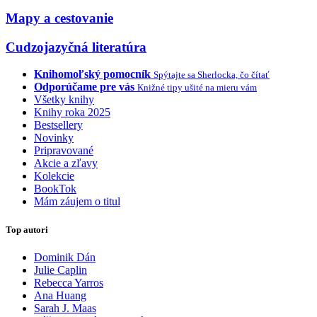
Mapy a cestovanie
Cudzojazyčná literatúra
Knihomoľský pomocník
Spýtajte sa Sherlocka, čo čítať
Odporúčame pre vás
Knižné tipy ušité na mieru vám
Všetky knihy
Knihy roka 2025
Bestsellery
Novinky
Pripravované
Akcie a zľavy
Kolekcie
BookTok
Mám záujem o titul
Top autori
Dominik Dán
Julie Caplin
Rebecca Yarros
Ana Huang
Sarah J. Maas