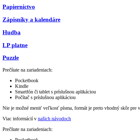
Papiernictvo
Zápisníky a kalendáre
Hudba
LP platne
Puzzle
Prečítate na zariadeniach:
Pocketbook
Kindle
Smartfón či tablet s príslušnou aplikáciou
Počítač s príslušnou aplikáciou
Nie je možné meniť veľkosť písma, formát je preto vhodný skôr pre 
Viac informácií v
našich návodoch
Prečítate na zariadeniach:
Pocketbook