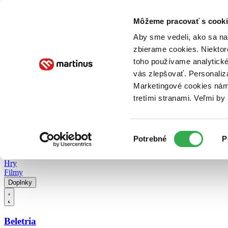
Doručenie
Kníhkupectvá
Knihovrátok
Poukážky
Knižný blog
Kontakt
Môžeme pracovať s cooki
Aby sme vedeli, ako sa na 
zbierame cookies. Niektor
E-knihy
Audioknihy
Hry
Filmy
Knihy
Doplnky
toho používame analytické
vás zlepšovať. Personaliz
Vyhľadávanie
Marketingové cookies nám 
tretími stranami. Veľmi b
Prihlásiť
Vyhľadávanie
Výber
Knihy
Potrebné
P
súhlasu
E-knihy
Audioknihy
Hry
Filmy
Doplnky
Beletria