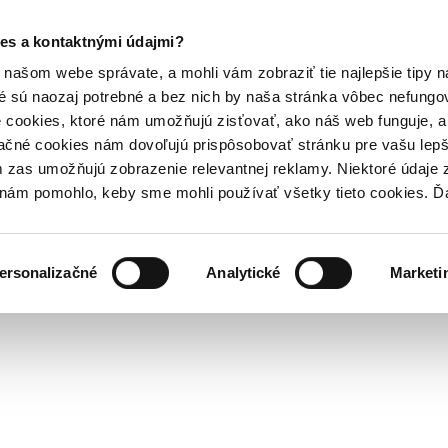
es a kontaktnými údajmi?
našom webe správate, a mohli vám zobraziť tie najlepšie tipy n
é sú naozaj potrebné a bez nich by naša stránka vôbec nefung
 cookies, ktoré nám umožňujú zisťovať, ako náš web funguje, a 
ačné cookies nám dovoľujú prispôsobovať stránku pre vašu lepši
zas umožňujú zobrazenie relevantnej reklamy. Niektoré údaje z
y nám pomohlo, keby sme mohli používať všetky tieto cookies. 
ersonalizačné
Analytické
Marketi