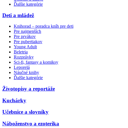
Ďalšie kategórie
Deti a mládež
Knihorad – poradca kníh pre deti
Pre najmenších
Pre prvákov
Pre pubertiakov
Young Adult
Beletria
Rozprávky
Sci-fi, fantasy a komiksy
Leporelá
Náučné knihy
Ďalšie kategórie
Životopisy a reportáže
Kuchárky
Učebnice a slovníky
Náboženstvo a ezoterika