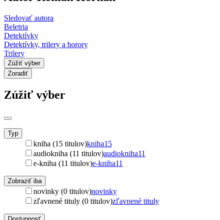
Sledovať autora
Beletria
Detektívky
Detektívky, trilery a horory
Trilery
Zúžiť výber
Zoradiť
Zúžiť výber
Typ
kniha (15 titulov)
kniha
15
audiokniha (11 titulov)
audiokniha
11
e-kniha (11 titulov)
e-kniha
11
Zobraziť iba
novinky (0 titulov)
novinky
zľavnené tituly (0 titulov)
zľavnené tituly
Dostupnosť