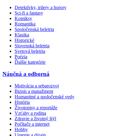
Detektívky, trilery a horory
Sci-fi a fantasy
Komiksy
Romantika
Spoločenská beletria
Klasika
Historické
Slovenská beletria
Svetová beletria
Poézia
Ďalšie kategórie
Náučná a odborná
Motivácia a sebarozvoj
Biznis a manažment
Humanitné a spoločenské vedy
História
Životopisy a reportáže
Vzťahy a rodina
Zdravie a životný štýl
Počítače a internet
Hobby
Umenie a dizajn