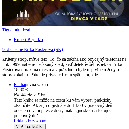
Tiene minulosti
Robert Bryndza
9. diel série
Erika Fosterová (SK)
Zrútený strop, mŕtve telo. To, čo sa začína ako obyčajný telefonát na
linku 999, naberie nečakaný spád, keď detektív šéfinšpektor Erika
Fosterová dorazí na miesto a v prázdnom byte objaví telo ženy a
stopy kokaínu. Pátranie privedie Eriku späť tam, kde...
Kniha
pevná väzba
18,80 €
Na sklade > 5 ks
Táto kniha sa môže na cestu ku vám vybrať prakticky
okamžite! Ak si ju objednáte do 13:00 v pracovný deň,
odošleme vám ju ešte dnes, inak najneskôr nasledujúci
pracovný deň.
Pridať do zoznamu
Vložiť do košíka