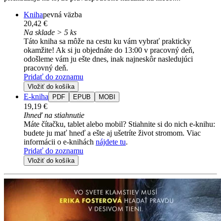
Kniha
pevná väzba
20,42 €
Na sklade > 5 ks
Táto kniha sa môže na cestu ku vám vybrať prakticky
okamžite! Ak si ju objednáte do 13:00 v pracovný deň,
odošleme vám ju ešte dnes, inak najneskôr nasledujúci
pracovný deň.
Pridať do zoznamu
Vložiť do košíka
E-kniha
PDF
EPUB
MOBI
19,19 €
Ihneď na stiahnutie
Máte čítačku, tablet alebo mobil? Stiahnite si do nich e-knihu:
budete ju mať hneď a ešte aj ušetríte život stromom. Viac
informácii o e-knihách
nájdete tu
.
Pridať do zoznamu
Vložiť do košíka