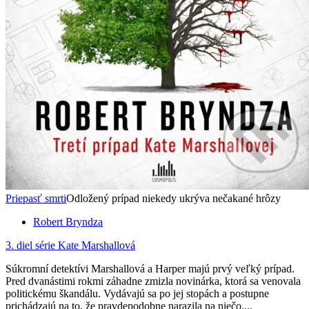
Priepasť smrti
Odložený prípad niekedy ukrýva nečakané hrôzy
Robert Bryndza
3. diel série
Kate Marshallová
Súkromní detektívi Marshallová a Harper majú prvý veľký prípad.
Pred dvanástimi rokmi záhadne zmizla novinárka, ktorá sa venovala
politickému škandálu. Vydávajú sa po jej stopách a postupne
prichádzajú na to, že pravdepodobne narazila na niečo....