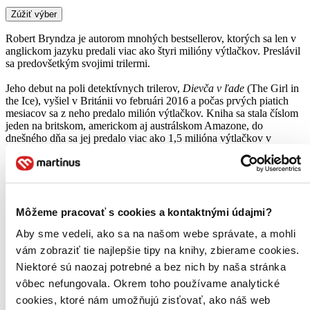
Zúžiť výber
Robert Bryndza je autorom mnohých bestsellerov, ktorých sa len v
anglickom jazyku predali viac ako štyri milióny výtlačkov. Preslávil
sa predovšetkým svojimi trilermi.
Jeho debut na poli detektívnych trilerov,
Dievča v ľade
(The Girl in
the Ice), vyšiel v Británii vo februári 2016 a počas prvých piatich
mesiacov sa z neho predalo milión výtlačkov. Kniha sa stala číslom
jeden na britskom, americkom aj austrálskom Amazone, do
dnešného dňa sa jej predalo viac ako 1,5 milióna výtlačkov v
angličtine a dočkala sa prekladov do ďalších 29 jazykov.
Po titule Dievča v ľade, v ktorom Robert predstavil vyšetrovateľku
Eriku Fosterovú, pokračoval v tejto sérii knihami
Nočný lov
(The
Night Stalker),
Temné hlbiny
(Dark Water),
Do posledného dychu
Môžeme pracovať s cookies a kontaktnými údajmi?
(Last Breath),
Chladnokrvne
(Cold Blood) a
Smrtiace tajnosti
(Deadly Secrets), ktoré sa tiež stali svetovými bestsellermi.
Aby sme vedeli, ako sa na našom webe správate, a mohli
Potom sa Robert zameral na novú sériu trilerov s hlavnou hrdinkou
vám zobraziť tie najlepšie tipy na knihy, zbierame cookies.
Kate Marshallovou, bývalou policajtkou, ktorá sa stala súkromnou
Niektoré sú naozaj potrebné a bez nich by naša stránka
vyšetrovateľkou. Hneď prvá kniha zo série s názvom
Kanibal z
vôbec nefungovala. Okrem toho používame analytické
Nine Elms
(Nine Elms) sa stala najpredávanejšou knihou na
americkom Amazone, umiestnila sa v prvej pätici bestsellerov na
cookies, ktoré nám umožňujú zisťovať, ako náš web