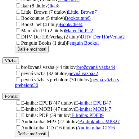
Ikar (8 titulov)
Ikar
8
Little, Brown (7 titulov)
Little, Brown
7
Bookouture (5 titulov)
Bookouture
5
BookChef (4 tituly)
BookChef
4
Marenčin PT (2 tituly)
Marenčin PT
2
DHV Der HörVerlag (2 tituly)
DHV Der HörVerlag
2
Penguin Books (1 titul)
Penguin Books
1
Ďalšie možnosti
Väzba
brožovaná väzba (44 titulov)
brožovaná väzba
44
pevná väzba (32 titulov)
pevná väzba
32
pevná väzba s prebalom (30 titulov)
pevná väzba s
prebalom
30
Formát
E-kniha: EPUB (47 titulov)
E-kniha: EPUB
47
E-kniha: MOBI (47 titulov)
E-kniha: MOBI
47
E-kniha: PDF (39 titulov)
E-kniha: PDF
39
Audiokniha: MP3 (27 titulov)
Audiokniha: MP3
27
Audiokniha: CD (16 titulov)
Audiokniha: CD
16
Ďalšie možnosti