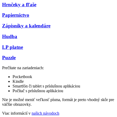
Hrnčeky a fľaše
Papiernictvo
Zápisníky a kalendáre
Hudba
LP platne
Puzzle
Prečítate na zariadeniach:
Pocketbook
Kindle
Smartfón či tablet s príslušnou aplikáciou
Počítač s príslušnou aplikáciou
Nie je možné meniť veľkosť písma, formát je preto vhodný skôr pre
väčšie obrazovky.
Viac informácií v
našich návodoch