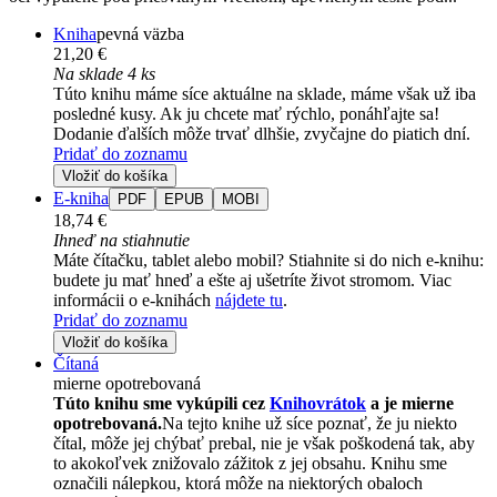
Kniha
pevná väzba
21,20 €
Na sklade 4 ks
Túto knihu máme síce aktuálne na sklade, máme však už iba
posledné kusy. Ak ju chcete mať rýchlo, ponáhľajte sa!
Dodanie ďalších môže trvať dlhšie, zvyčajne do piatich dní.
Pridať do zoznamu
Vložiť do košíka
E-kniha
PDF
EPUB
MOBI
18,74 €
Ihneď na stiahnutie
Máte čítačku, tablet alebo mobil? Stiahnite si do nich e-knihu:
budete ju mať hneď a ešte aj ušetríte život stromom. Viac
informácii o e-knihách
nájdete tu
.
Pridať do zoznamu
Vložiť do košíka
Čítaná
mierne opotrebovaná
Túto knihu sme vykúpili cez
Knihovrátok
a je mierne
opotrebovaná.
Na tejto knihe už síce poznať, že ju niekto
čítal, môže jej chýbať prebal, nie je však poškodená tak, aby
to akokoľvek znižovalo zážitok z jej obsahu. Knihu sme
označili nálepkou, ktorá môže na niektorých obaloch