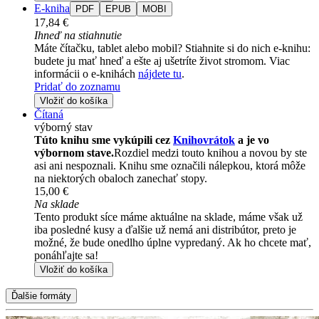
E-kniha
PDF
EPUB
MOBI
17,84 €
Ihneď na stiahnutie
Máte čítačku, tablet alebo mobil? Stiahnite si do nich e-knihu:
budete ju mať hneď a ešte aj ušetríte život stromom. Viac
informácii o e-knihách
nájdete tu
.
Pridať do zoznamu
Vložiť do košíka
Čítaná
výborný stav
Túto knihu sme vykúpili cez
Knihovrátok
a je vo
výbornom stave.
Rozdiel medzi touto knihou a novou by ste
asi ani nespoznali. Knihu sme označili nálepkou, ktorá môže
na niektorých obaloch zanechať stopy.
15,00 €
Na sklade
Tento produkt síce máme aktuálne na sklade, máme však už
iba posledné kusy a ďalšie už nemá ani distribútor, preto je
možné, že bude onedlho úplne vypredaný. Ak ho chcete mať,
ponáhľajte sa!
Vložiť do košíka
Ďalšie formáty