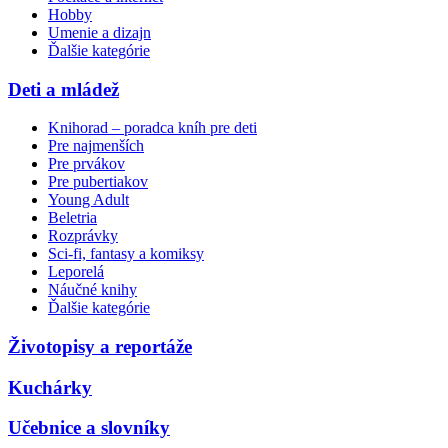
Hobby
Umenie a dizajn
Ďalšie kategórie
Deti a mládež
Knihorad – poradca kníh pre deti
Pre najmenších
Pre prvákov
Pre pubertiakov
Young Adult
Beletria
Rozprávky
Sci-fi, fantasy a komiksy
Leporelá
Náučné knihy
Ďalšie kategórie
Životopisy a reportáže
Kuchárky
Učebnice a slovníky