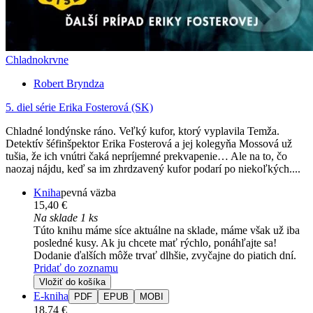
Chladnokrvne
Robert Bryndza
5. diel série
Erika Fosterová (SK)
Chladné londýnske ráno. Veľký kufor, ktorý vyplavila Temža.
Detektív šéfinšpektor Erika Fosterová a jej kolegyňa Mossová už
tušia, že ich vnútri čaká nepríjemné prekvapenie… Ale na to, čo
naozaj nájdu, keď sa im zhrdzavený kufor podarí po niekoľkých....
Kniha
pevná väzba
15,40 €
Na sklade 1 ks
Túto knihu máme síce aktuálne na sklade, máme však už iba
posledné kusy. Ak ju chcete mať rýchlo, ponáhľajte sa!
Dodanie ďalších môže trvať dlhšie, zvyčajne do piatich dní.
Pridať do zoznamu
Vložiť do košíka
E-kniha
PDF
EPUB
MOBI
18,74 €