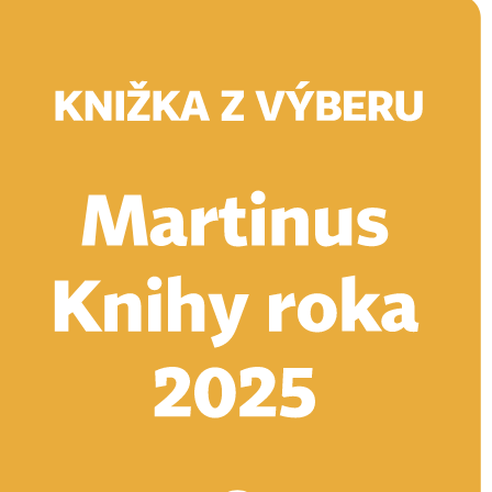
Doručenie
Kníhkupectvá
Knihovrátok
Poukážky
Knižný blog
Kontakt
E-knihy
Audioknihy
Hry
Filmy
Knihy
Doplnky
Vyhľadávanie
Prihlásiť
Vyhľadávanie
Knihy
E-knihy
Audioknihy
Hry
Filmy
Doplnky