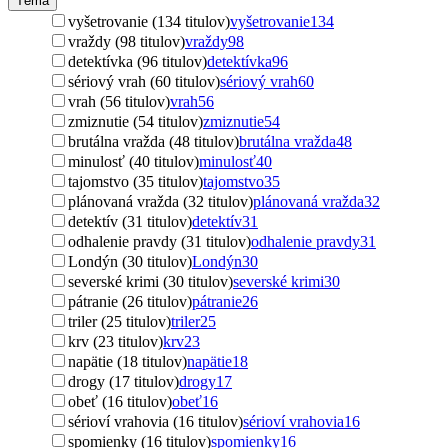
Téma
vyšetrovanie (134 titulov)
vyšetrovanie
134
vraždy (98 titulov)
vraždy
98
detektívka (96 titulov)
detektívka
96
sériový vrah (60 titulov)
sériový vrah
60
vrah (56 titulov)
vrah
56
zmiznutie (54 titulov)
zmiznutie
54
brutálna vražda (48 titulov)
brutálna vražda
48
minulosť (40 titulov)
minulosť
40
tajomstvo (35 titulov)
tajomstvo
35
plánovaná vražda (32 titulov)
plánovaná vražda
32
detektív (31 titulov)
detektív
31
odhalenie pravdy (31 titulov)
odhalenie pravdy
31
Londýn (30 titulov)
Londýn
30
severské krimi (30 titulov)
severské krimi
30
pátranie (26 titulov)
pátranie
26
triler (25 titulov)
triler
25
krv (23 titulov)
krv
23
napätie (18 titulov)
napätie
18
drogy (17 titulov)
drogy
17
obeť (16 titulov)
obeť
16
sérioví vrahovia (16 titulov)
sérioví vrahovia
16
spomienky (16 titulov)
spomienky
16