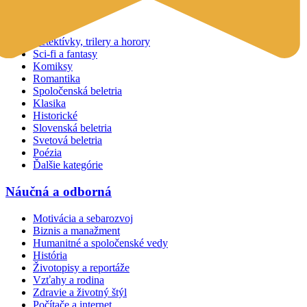
Beletria
Detektívky, trilery a horory
Sci-fi a fantasy
Komiksy
Romantika
Spoločenská beletria
Klasika
Historické
Slovenská beletria
Svetová beletria
Poézia
Ďalšie kategórie
Náučná a odborná
Motivácia a sebarozvoj
Biznis a manažment
Humanitné a spoločenské vedy
História
Životopisy a reportáže
Vzťahy a rodina
Zdravie a životný štýl
Počítače a internet