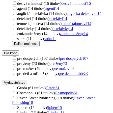
desivá minulosť (16 titulov)
desivá minulosť
16
agenti (14 titulov)
agenti
14
anglická detektívka (14 titulov)
anglická detektívka
14
detektívi (14 titulov)
detektívi
14
temné tajomstvá (14 titulov)
temné tajomstvá
14
detektívky (14 titulov)
detektívky
14
zmiznutie ženy (14 titulov)
zmiznutie ženy
14
satira (11 titulov)
satira
11
Ďalšie možnosti
Pre koho
pre dospelých (107 titulov)
pre dospelých
107
pre ženy (73 titulov)
pre ženy
73
pre mužov (49 titulov)
pre mužov
49
pre deti a mládež (3 tituly)
pre deti a mládež
3
Vydavateľstvo
Grada (61 titulov)
Grada
61
Cosmopolis (61 titulov)
Cosmopolis
61
Raven Street Publishing (18 titulov)
Raven Street
Publishing
18
Sphere (15 titulov)
Sphere
15
Lindeni (13 titulov)
Lindeni
13