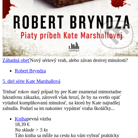
Záhadná obeť
Nový sériový vrah, alebo závan desivej minulosti?
Robert Bryndza
5. diel série
Kate Marshallová
Tridsať rokov starý prípad by pre Kate znamenal mimoriadne
lukratívnu zákazku, zároveň však hrozí, že by na svetlo opäť
vytiahol komplikovanú minulosť, na ktorú by Kate najradšej
zabudla. Podarí sa im nakoniec vypátrať vraha školáčky...
Kniha
pevná väzba
18,39 €
Na sklade > 5 ks
Táto kniha sa môže na cestu ku vám vybrať prakticky