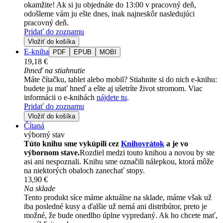
okamžite! Ak si ju objednáte do 13:00 v pracovný deň,
odošleme vám ju ešte dnes, inak najneskôr nasledujúci
pracovný deň.
Pridať do zoznamu
Vložiť do košíka
E-kniha
PDF
EPUB
MOBI
19,18 €
Ihneď na stiahnutie
Máte čítačku, tablet alebo mobil? Stiahnite si do nich e-knihu:
budete ju mať hneď a ešte aj ušetríte život stromom. Viac
informácii o e-knihách
nájdete tu
.
Pridať do zoznamu
Vložiť do košíka
Čítaná
výborný stav
Túto knihu sme vykúpili cez
Knihovrátok
a je vo
výbornom stave.
Rozdiel medzi touto knihou a novou by ste
asi ani nespoznali. Knihu sme označili nálepkou, ktorá môže
na niektorých obaloch zanechať stopy.
13,90 €
Na sklade
Tento produkt síce máme aktuálne na sklade, máme však už
iba posledné kusy a ďalšie už nemá ani distribútor, preto je
možné, že bude onedlho úplne vypredaný. Ak ho chcete mať,