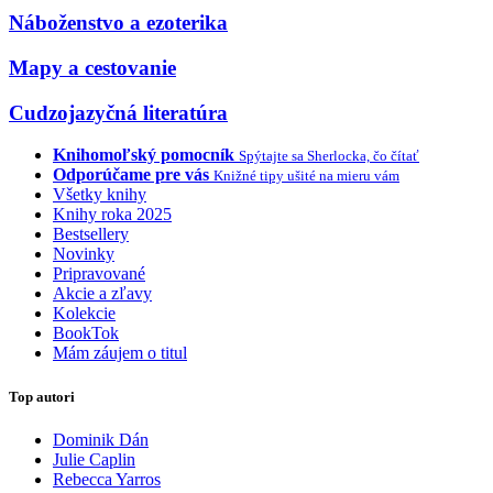
Náboženstvo a ezoterika
Mapy a cestovanie
Cudzojazyčná literatúra
Knihomoľský pomocník
Spýtajte sa Sherlocka, čo čítať
Odporúčame pre vás
Knižné tipy ušité na mieru vám
Všetky knihy
Knihy roka 2025
Bestsellery
Novinky
Pripravované
Akcie a zľavy
Kolekcie
BookTok
Mám záujem o titul
Top autori
Dominik Dán
Julie Caplin
Rebecca Yarros