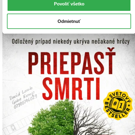
Najdrahšie
Povoliť všetko
Najlacnejšie
Najvyššia zľava
199 produktov
Odmietnuť