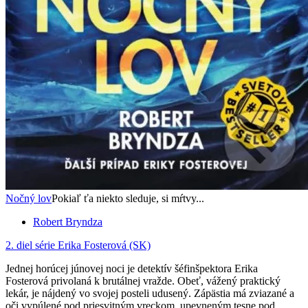
Nočný lov
Pokiaľ ťa niekto sleduje, si mŕtvy...
Robert Bryndza
2. diel série
Erika Fosterová (SK)
Jednej horúcej júnovej noci je detektív šéfinšpektora Erika
Fosterová privolaná k brutálnej vražde. Obeť, vážený praktický
lekár, je nájdený vo svojej posteli udusený. Zápästia má zviazané a
oči vypúlené pod priesvitným vreckom, upevneným tesne pod...