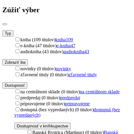
Zúžiť výber
Typ
kniha (109 titulov)
kniha
109
e-kniha (47 titulov)
e-kniha
47
audiokniha (43 titulov)
audiokniha
43
Zobraziť iba
novinky (0 titulov)
novinky
zľavnené tituly (0 titulov)
zľavnené tituly
Dostupnosť
na centrálnom sklade (0 titulov)
na centrálnom sklade
predpredaj (0 titulov)
predpredaj
pripravujeme (0 titulov)
pripravujeme
dostupná (bez vypredaných) (0 titulov)
dostupná (bez
vypredaných)
Dostupnosť v kníhkupectve
Banská Bystrica (Martinus) (0 titulov)
Banská