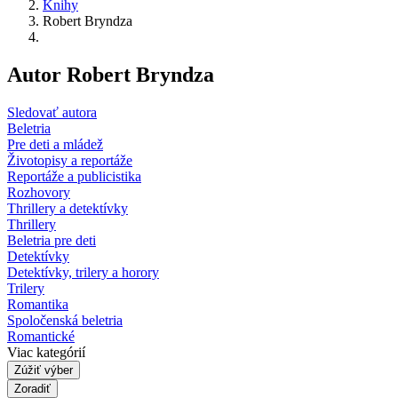
Knihy
Robert Bryndza
Autor Robert Bryndza
Sledovať autora
Beletria
Pre deti a mládež
Životopisy a reportáže
Reportáže a publicistika
Rozhovory
Thrillery a detektívky
Thrillery
Beletria pre deti
Detektívky
Detektívky, trilery a horory
Trilery
Romantika
Spoločenská beletria
Romantické
Viac kategórií
Zúžiť výber
Zoradiť