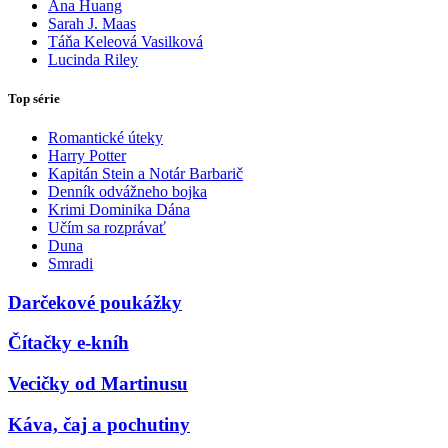
Ana Huang
Sarah J. Maas
Táňa Keleová Vasilková
Lucinda Riley
Top série
Romantické úteky
Harry Potter
Kapitán Stein a Notár Barbarič
Denník odvážneho bojka
Krimi Dominika Dána
Učím sa rozprávať
Duna
Smradi
Darčekové poukážky
Čítačky e-kníh
Vecičky od Martinusu
Káva, čaj a pochutiny