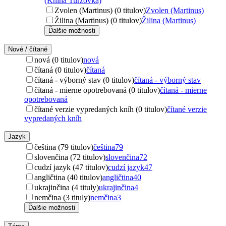
(Kniha Turzovka)
Zvolen (Martinus) (0 titulov)
Zvolen (Martinus)
Žilina (Martinus) (0 titulov)
Žilina (Martinus)
Ďalšie možnosti
Nové / čítané
nová (0 titulov)
nová
čítaná (0 titulov)
čítaná
čítaná - výborný stav (0 titulov)
čítaná - výborný stav
čítaná - mierne opotrebovaná (0 titulov)
čítaná - mierne
opotrebovaná
čítané verzie vypredaných kníh (0 titulov)
čítané verzie
vypredaných kníh
Jazyk
čeština (79 titulov)
čeština
79
slovenčina (72 titulov)
slovenčina
72
cudzí jazyk (47 titulov)
cudzí jazyk
47
angličtina (40 titulov)
angličtina
40
ukrajinčina (4 tituly)
ukrajinčina
4
nemčina (3 tituly)
nemčina
3
Ďalšie možnosti