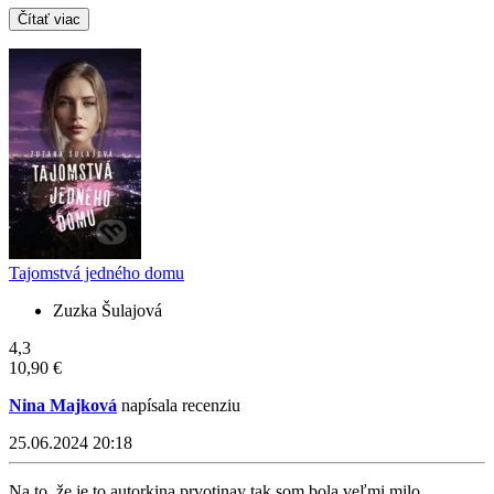
Čítať viac
Tajomstvá jedného domu
Zuzka Šulajová
4,3
10,90 €
Nina Majková
napísala recenziu
25.06.2024 20:18
Na to, že je to autorkina prvotinay tak som bola veľmi milo