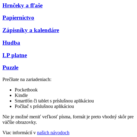
Hrnčeky a fľaše
Papiernictvo
Zápisníky a kalendáre
Hudba
LP platne
Puzzle
Prečítate na zariadeniach:
Pocketbook
Kindle
Smartfón či tablet s príslušnou aplikáciou
Počítač s príslušnou aplikáciou
Nie je možné meniť veľkosť písma, formát je preto vhodný skôr pre
väčšie obrazovky.
Viac informácií v
našich návodoch