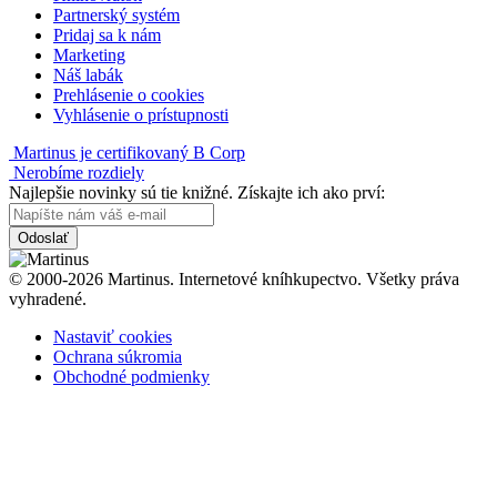
Partnerský systém
Pridaj sa k nám
Marketing
Náš labák
Prehlásenie o cookies
Vyhlásenie o prístupnosti
Martinus je certifikovaný B Corp
Nerobíme rozdiely
Najlepšie novinky sú tie knižné. Získajte ich ako prví:
Odoslať
© 2000-2026 Martinus. Internetové kníhkupectvo. Všetky práva
vyhradené.
Nastaviť cookies
Ochrana súkromia
Obchodné podmienky