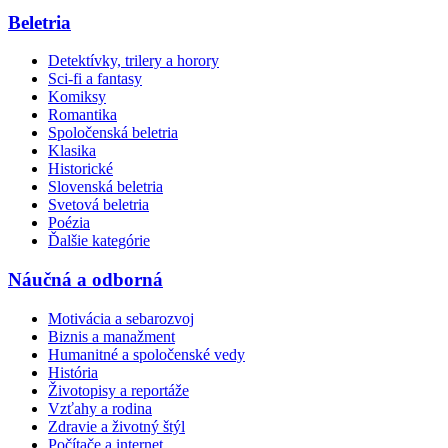
Beletria
Detektívky, trilery a horory
Sci-fi a fantasy
Komiksy
Romantika
Spoločenská beletria
Klasika
Historické
Slovenská beletria
Svetová beletria
Poézia
Ďalšie kategórie
Náučná a odborná
Motivácia a sebarozvoj
Biznis a manažment
Humanitné a spoločenské vedy
História
Životopisy a reportáže
Vzťahy a rodina
Zdravie a životný štýl
Počítače a internet