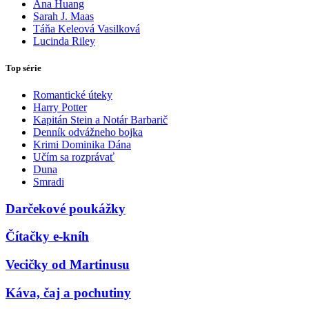
Ana Huang
Sarah J. Maas
Táňa Keleová Vasilková
Lucinda Riley
Top série
Romantické úteky
Harry Potter
Kapitán Stein a Notár Barbarič
Denník odvážneho bojka
Krimi Dominika Dána
Učím sa rozprávať
Duna
Smradi
Darčekové poukážky
Čítačky e-kníh
Vecičky od Martinusu
Káva, čaj a pochutiny