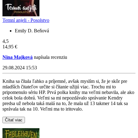
Temní anjeli - Posolstvo
Emily D. Beňová
4,5
14,95 €
Nina Majková
napísala recenziu
29.08.2024 15:53
Kniha sa čítala ľahko a príjemné, avšak myslím si, že je skôr pre
mladších čitateľov určite si čítanie užijú viac. Trochu mi to
pripomenulo sériu HP. Prvá polka knihy ma veľmi nebavila, ale ako
celok bola dobrá. Veľmi sa mi nepozdávalo správanie Kendry
predsa už nebola taká malá na to, že mala už 13 takmer 14 tak sa
správala tak na 10. Veľmi ma to iritovalo.
Čítať viac