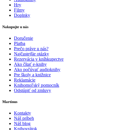
Hry
Filmy
Doplnky
Nakupujte u nás
Doručenie
Platba
Prečo práve u nás?
Najčastejšie otázky
Rezervácia v kníhkupectve
Ako čítať e-knihy
Ako počúvať audioknihy
Pre školy a knižnice
Reklamácie
Knihomoľský pomocník
Odstúpiť od zmluvy
Martinus
Kontakty
Náš príbeh
Náš blog
Knihovrátok