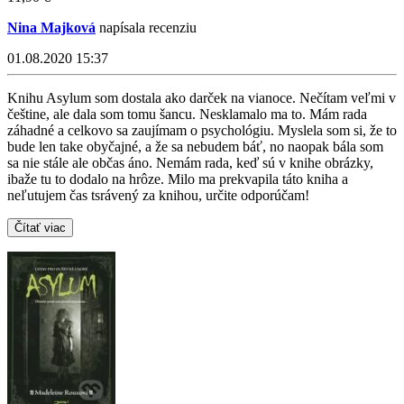
Nina Majková
napísala recenziu
01.08.2020 15:37
Knihu Asylum som dostala ako darček na vianoce. Nečítam veľmi v
češtine, ale dala som tomu šancu. Nesklamalo ma to. Mám rada
záhadné a celkovo sa zaujímam o psychológiu. Myslela som si, že to
bude len take obyčajné, a že sa nebudem báť, no naopak bála som
sa nie stále ale občas áno. Nemám rada, keď sú v knihe obrázky,
ibaže tu to dodalo na hrôze. Milo ma prekvapila táto kniha a
neľutujem čas tsrávený za knihou, určite odporúčam!
Čítať viac