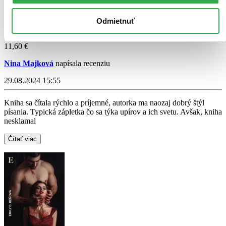
Budem iná
Zuzka Šulajová
Odmietnuť
4,6
11,60 €
Nina Majková
napísala recenziu
29.08.2024 15:55
Kniha sa čítala rýchlo a príjemné, autorka ma naozaj dobrý štýl
písania. Typická zápletka čo sa týka upírov a ich svetu. Avšak, kniha
nesklamal
Čítať viac