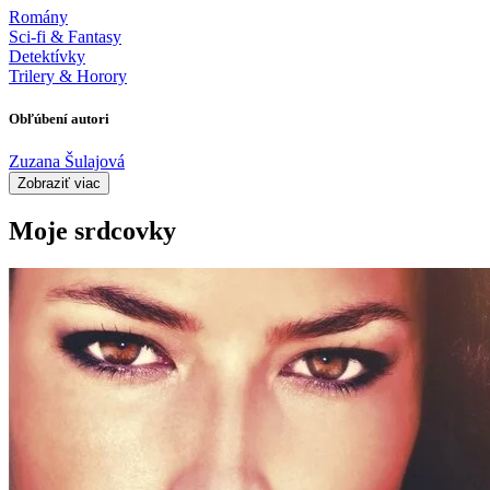
Romány
Sci-fi & Fantasy
Detektívky
Trilery & Horory
Obľúbení autori
Zuzana Šulajová
Zobraziť viac
Moje srdcovky