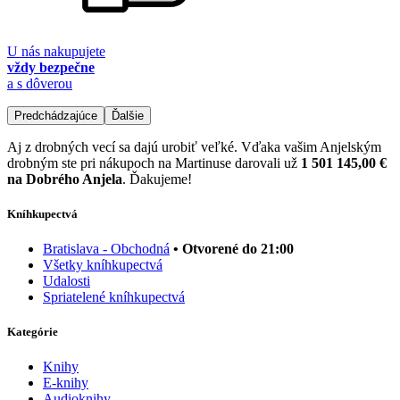
U nás nakupujete
vždy bezpečne
a s dôverou
Predchádzajúce
Ďalšie
Aj z drobných vecí sa dajú urobiť veľké. Vďaka vašim Anjelským
drobným ste pri nákupoch na Martinuse darovali už
1 501 145,00 €
na Dobrého Anjela
. Ďakujeme!
Kníhkupectvá
Bratislava - Obchodná
• Otvorené do 21:00
Všetky kníhkupectvá
Udalosti
Spriatelené kníhkupectvá
Kategórie
Knihy
E-knihy
Audioknihy