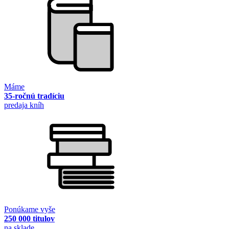
Máme
35-ročnú tradíciu
predaja kníh
Ponúkame vyše
250 000 titulov
na sklade