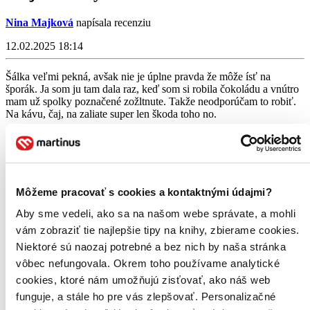
Nina Majková
napísala recenziu
12.02.2025 18:14
Šálka veľmi pekná, avšak nie je úplne pravda že môže ísť na
šporák. Ja som ju tam dala raz, keď som si robila čokoládu a vnútro
mam už spolky poznačené zožltnute. Takže neodporúčam to robiť.
Na kávu, čaj, na zaliate super len škoda toho no.
Čítať viac
Môžeme pracovať s cookies a kontaktnými údajmi?
Aby sme vedeli, ako sa na našom webe správate, a mohli
vám zobraziť tie najlepšie tipy na knihy, zbierame cookies.
Niektoré sú naozaj potrebné a bez nich by naša stránka
vôbec nefungovala. Okrem toho používame analytické
cookies, ktoré nám umožňujú zisťovať, ako náš web
Smaltovaný hrnček Knihomoľka
funguje, a stále ho pre vás zlepšovať. Personalizačné