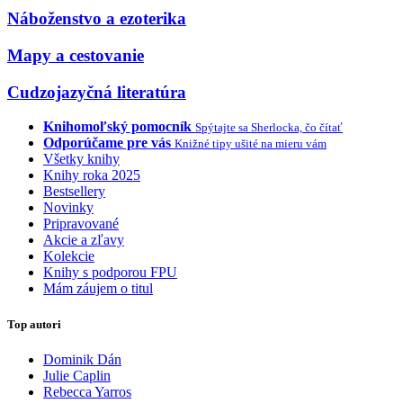
Náboženstvo a ezoterika
Mapy a cestovanie
Cudzojazyčná literatúra
Knihomoľský pomocník
Spýtajte sa Sherlocka, čo čítať
Odporúčame pre vás
Knižné tipy ušité na mieru vám
Všetky knihy
Knihy roka 2025
Bestsellery
Novinky
Pripravované
Akcie a zľavy
Kolekcie
Knihy s podporou FPU
Mám záujem o titul
Top autori
Dominik Dán
Julie Caplin
Rebecca Yarros