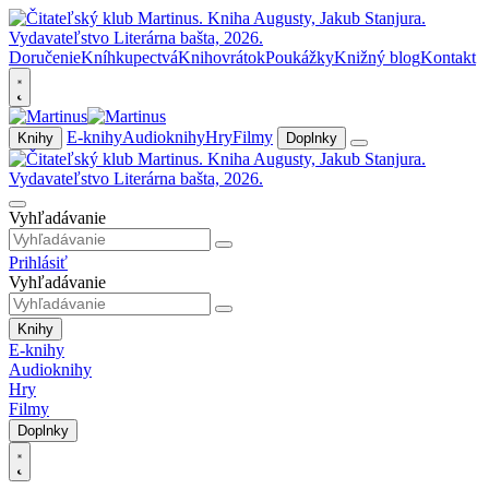
Doručenie
Kníhkupectvá
Knihovrátok
Poukážky
Knižný blog
Kontakt
E-knihy
Audioknihy
Hry
Filmy
Knihy
Doplnky
Vyhľadávanie
Prihlásiť
Vyhľadávanie
Knihy
E-knihy
Audioknihy
Hry
Filmy
Doplnky