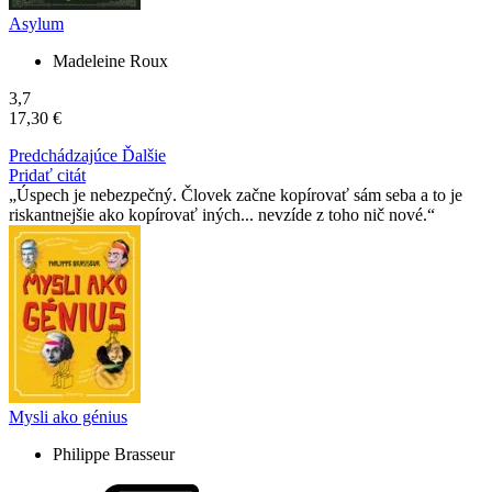
Asylum
Madeleine Roux
3,7
17,30 €
Predchádzajúce
Ďalšie
Pridať citát
Úspech je nebezpečný. Človek začne kopírovať sám seba a to je
riskantnejšie ako kopírovať iných... nevzíde z toho nič nové.
Mysli ako génius
Philippe Brasseur