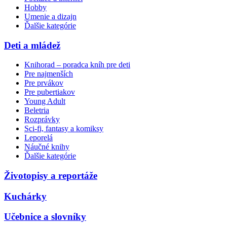
Hobby
Umenie a dizajn
Ďalšie kategórie
Deti a mládež
Knihorad – poradca kníh pre deti
Pre najmenších
Pre prvákov
Pre pubertiakov
Young Adult
Beletria
Rozprávky
Sci-fi, fantasy a komiksy
Leporelá
Náučné knihy
Ďalšie kategórie
Životopisy a reportáže
Kuchárky
Učebnice a slovníky