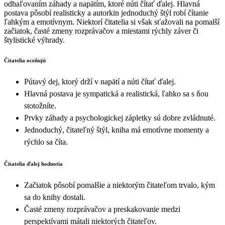
odhaľovaním záhady a napätím, ktoré núti čítať ďalej. Hlavná
postava pôsobí realisticky a autorkin jednoduchý štýl robí čítanie
ľahkým a emotívnym. Niektorí čitatelia si však sťažovali na pomalší
začiatok, časté zmeny rozprávačov a miestami rýchly záver či
štylistické výhrady.
Čitatelia oceňujú
Pútavý dej, ktorý drží v napätí a núti čítať ďalej.
Hlavná postava je sympatická a realistická, ľahko sa s ňou
stotožníte.
Prvky záhady a psychologickej zápletky sú dobre zvládnuté.
Jednoduchý, čitateľný štýl, kniha má emotívne momenty a
rýchlo sa číta.
Čitatelia ďalej hodnotia
Začiatok pôsobí pomalšie a niektorým čitateľom trvalo, kým
sa do knihy dostali.
Časté zmeny rozprávačov a preskakovanie medzi
perspektívami mátali niektorých čitateľov.