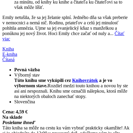
za minútu, od knihy ku knihe a čitateľa ku čitateľovi sa to
však môže líšiť.
Emily netušila, že sa jej želanie splní. Jedného dňa sa však preberie
v nemocnici a nemá nič. Rodinu, priateľov a celú jej minulosť
pohltila amnézia. Ujme sa jej evanjelický kňaz s manželkou a
ponúknu jej nový život. Hoci Emily chce začať od nuly a...
Čítať
viac
Kniha
E-kniha
Čítaná
Pevná väzba
Výborný stav
Túto knihu sme vykúpili cez
Knihovrátok
a je vo
výbornom stave.
Rozdiel medzi touto knihou a novou by ste
asi ani nespoznali. Knihu sme označili nálepkou, ktorá môže
na niektorých obaloch zanechať stopy.
Slovenčina
Cena:
4,59 €
Na sklade
Posielame ihneď
Táto kniha sa môže na cestu ku vám vybrať prakticky okamžite! Ak