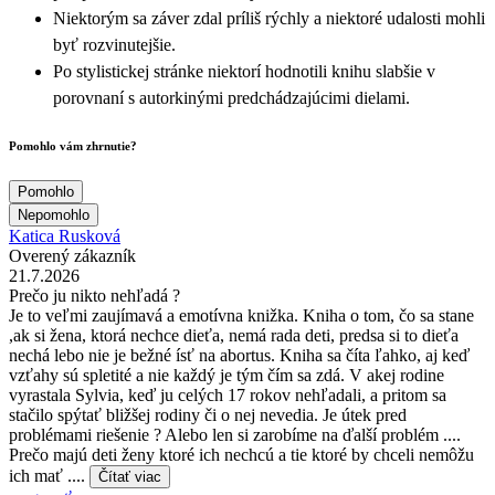
Niektorým sa záver zdal príliš rýchly a niektoré udalosti mohli
byť rozvinutejšie.
Po stylistickej stránke niektorí hodnotili knihu slabšie v
porovnaní s autorkinými predchádzajúcimi dielami.
Pomohlo vám zhrnutie?
Pomohlo
Nepomohlo
Katica Rusková
Overený zákazník
21.7.2026
Prečo ju nikto nehľadá ?
Je to veľmi zaujímavá a emotívna knižka. Kniha o tom, čo sa stane
,ak si žena, ktorá nechce dieťa, nemá rada deti, predsa si to dieťa
nechá lebo nie je bežné ísť na abortus. Kniha sa číta ľahko, aj keď
vzťahy sú spletité a nie každý je tým čím sa zdá. V akej rodine
vyrastala Sylvia, keď ju celých 17 rokov nehľadali, a pritom sa
stačilo spýtať bližšej rodiny či o nej nevedia. Je útek pred
problémami riešenie ? Alebo len si zarobíme na ďalší problém ....
Prečo majú deti ženy ktoré ich nechcú a tie ktoré by chceli nemôžu
ich mať ....
Čítať viac