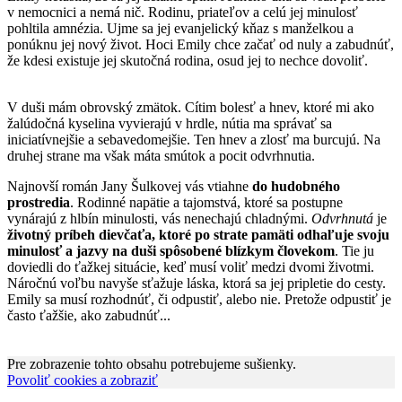
v nemocnici a nemá nič. Rodinu, priateľov a celú jej minulosť
pohltila amnézia. Ujme sa jej evanjelický kňaz s manželkou a
ponúknu jej nový život. Hoci Emily chce začať od nuly a zabudnúť,
že kdesi existuje jej skutočná rodina, osud jej to nechce dovoliť.
V duši mám obrovský zmätok. Cítim bolesť a hnev, ktoré mi ako
žalúdočná kyselina vyvierajú v hrdle, nútia ma správať sa
iniciatívnejšie a sebavedomejšie. Ten hnev a zlosť ma burcujú. Na
druhej strane ma však máta smútok a pocit odvrhnutia.
Najnovší román Jany Šulkovej vás vtiahne
do hudobného
prostredia
. Rodinné napätie a tajomstvá, ktoré sa postupne
vynárajú z hlbín minulosti, vás nenechajú chladnými.
Odvrhnutá
je
životný príbeh dievčaťa, ktoré po strate pamäti odhaľuje svoju
minulosť a jazvy na duši spôsobené blízkym človekom
. Tie ju
doviedli do ťažkej situácie, keď musí voliť medzi dvomi životmi.
Náročnú voľbu navyše sťažuje láska, ktorá sa jej pripletie do cesty.
Emily sa musí rozhodnúť, či odpustiť, alebo nie. Pretože odpustiť je
často ťažšie, ako zabudnúť...
Pre zobrazenie tohto obsahu potrebujeme sušienky.
Povoliť cookies a zobraziť