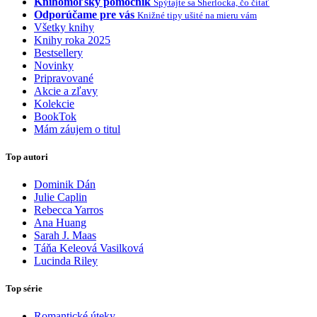
Knihomoľský pomocník
Spýtajte sa Sherlocka, čo čítať
Odporúčame pre vás
Knižné tipy ušité na mieru vám
Všetky knihy
Knihy roka 2025
Bestsellery
Novinky
Pripravované
Akcie a zľavy
Kolekcie
BookTok
Mám záujem o titul
Top autori
Dominik Dán
Julie Caplin
Rebecca Yarros
Ana Huang
Sarah J. Maas
Táňa Keleová Vasilková
Lucinda Riley
Top série
Romantické úteky