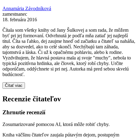
Annamária Závodníková
zamestnanec
18. februára 2016
Čítala som všetky knihy od Jany Šulkovej a som rada, že môžem
byť pri jej formovaní. Odvrhnutá je podľa mňa zatiaľ jej najlepší
titul. Číta sa ľahko, dej zaujme hneď od začiatku a čitateľ sa naháňa,
aby sa dozvedel, ako to celé skončí. Nechýbajú tam záhada,
tajomstvá a láska. Či už k opačnému pohlaviu, alebo k rodine.
Vyzdvihujem, že hlavná postava mala aj svoje "muchy", nebola to
typická pozitívna hrdinka, ale človek, ktorý robí chyby. Určite
odporúčam, oddýchnete si pri nej. Autorka má pred sebou skvelú
budúcnosť.
Čítať viac
Recenzie čitateľov
Zhrnutie recenzií
Zosumarizované pomocou AI, ktorá môže robiť chyby.
Kniha väčšinu čitateľov zaujala pútavým dejom, postupným