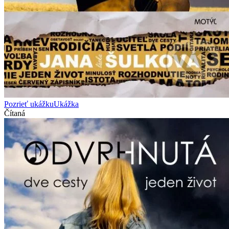
Pozrieť ukážku
Ukážka
Čítaná