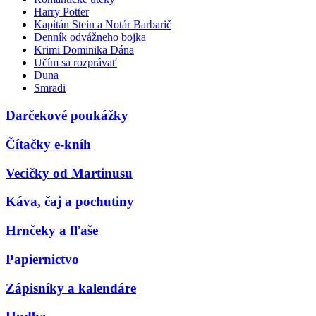
Harry Potter
Kapitán Stein a Notár Barbarič
Denník odvážneho bojka
Krimi Dominika Dána
Učím sa rozprávať
Duna
Smradi
Darčekové poukážky
Čítačky e-kníh
Vecičky od Martinusu
Káva, čaj a pochutiny
Hrnčeky a fľaše
Papiernictvo
Zápisníky a kalendáre