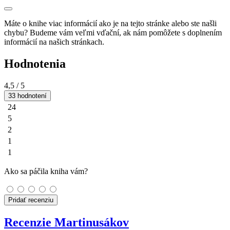
Máte o knihe viac informácií ako je na tejto stránke alebo ste našli
chybu? Budeme vám veľmi vďační, ak nám pomôžete s doplnením
informácií na našich stránkach.
Hodnotenia
4,5
/ 5
33 hodnotení
24
5
2
1
1
Ako sa páčila kniha vám?
Pridať recenziu
Recenzie Martinusákov