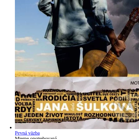
Pevná väzba
Mierne opotrebovaná