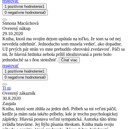
reagovať
1 pozitívne hodnotenie
1
0 negatívne hodnotenia
0
Simona Macúchová
Overený nákup
29.10.2020
Kniha, ktorá ma svojím dejom upútala na toľko, že som sa od nej
nevedela odtrhnúť. Jednoducho som musela vedieť, ako dopadne.
Už prvých pár strán vo mne prebudilo obrovskú zvedavosť. Páči sa
mi, že hlavná hrdinka nebola príliš idealizovaná a preto bolo
jednoduché sa s ňou stotožniť.
Čítať viac
reagovať
1 pozitívne hodnotenie
1
0 negatívne hodnotenia
0
Ti ni
Overený zákazník
30.8.2020
Zaujala
Kniha, ktorú som zhltla za jeden deň. Príbeh sa mi veľmi páčil,
kedže ja mám rada takéto príbehy, kde je trochu psychologickej
zápletky. Hlavná postava veľmi sympatická. Autorka túto tému
zvládla bravúrne. Jej štýlu písania tlieskam. Kniha mala svoju