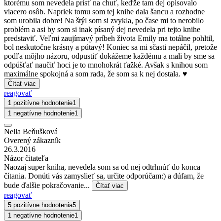
ktorému som nevedela prísť na chuť, keďže tam dej opisovalo
viacero osôb. Napriek tomu som tej knihe dala šancu a rozhodne
som urobila dobre! Na štýl som si zvykla, po čase mi to nerobilo
problém a asi by som si inak písaný dej nevedela pri tejto knihe
predstaviť. Veľmi zaujímavý príbeh života Emily ma totálne pohltil,
bol neskutočne krásny a pútavý! Koniec sa mi sčasti nepáčil, pretože
podľa môjho názoru, odpustiť dokážeme každému a mali by sme sa
odpúšťať naučiť hoci je to mnohokrát ťažké. Avšak s knihou som
maximálne spokojná a som rada, že som sa k nej dostala. ♥
Čítať viac
reagovať
1 pozitívne hodnotenie
1
1 negatívne hodnotenie
1
Nella Beňušková
Overený zákazník
26.3.2016
Názor čitateľa
Naozaj super kniha, nevedela som sa od nej odtrhnúť do konca
čítania. Donúti vás zamyslieť sa, určite odporúčam:) a dúfam, že
bude ďalšie pokračovanie...
Čítať viac
reagovať
5 pozitívne hodnotenia
5
1 negatívne hodnotenie
1