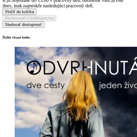
si ju objednáte do 13:00 v pracovný deň, odošleme vám ju ešte
dnes, inak najneskôr nasledujúci pracovný deň.
Vložiť do košíka
Rezervovať v kníhkupectve
Sledovať dostupnosť
Ďalšie čítané knihy