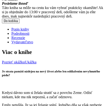
Posielame ihneď
Táto kniha sa môže na cestu ku vám vybrať prakticky okamžite! Ak
si ju objednáte do 13:00 v pracovný deň, odošleme vám ju ešte
dnes, inak najneskôr nasledujúci pracovný deň.
Do košíka
Popis knihy
Podrobnosti
Recenzie
Vydavateľstvo
Viac o knihe
Pozrieť ukážku
Ukážka
Je strata pamäti nádejou na nový život alebo len oddialením nevyhnutého
pádu?
Kedysi dávno som si želala stratiť sa z povrchu Zeme. Odísť
niekam, kde ma nik nepozná, a začať odznovu.
Emily netušila, že sa jej želanie splní. Jedného dňa sa však preberie