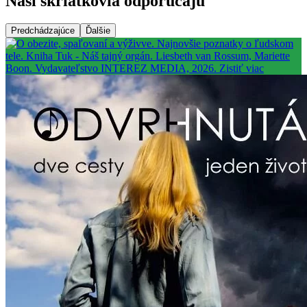
Naši škriatkovia odporúčajú
Predchádzajúce
Ďalšie