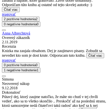
záhadu a napätie, ktoré gradovalo. Záver dobre dotiahnutý.
Odporúčam túto knihu aj ostatné od tejto skvelej autorky :)
Čítať viac
reagovať
2 pozitívne hodnotenia
2
0 negatívne hodnotenia
0
Anna Albrechtová
Overený zákazník
2.11.2019
Recenzia
Knizka ma zaujala obsahom. Dej je zaujimavo pisany. Zobudit sa
nevediet kto som je dost krute. Odporucam tuto knihu.
Čítať viac
reagovať
0 pozitívne hodnotenia
0
1 negatívne hodnotenie
1
Simona
Neoverený nákup
9.12.2018
Dokonalosť
Pútavý dej, ktorý zaujme natoľko, že máte sto chutí v tej chvíli
vedieť, ako sa to všetko skončilo .. Preskočiť až na poslednú stranu,
ktorá samozrejme nedá čitateľovi takú radosť ako keď sa k nej