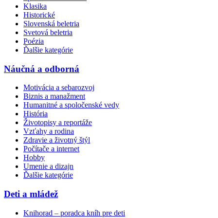
Klasika
Historické
Slovenská beletria
Svetová beletria
Poézia
Ďalšie kategórie
Náučná a odborná
Motivácia a sebarozvoj
Biznis a manažment
Humanitné a spoločenské vedy
História
Životopisy a reportáže
Vzťahy a rodina
Zdravie a životný štýl
Počítače a internet
Hobby
Umenie a dizajn
Ďalšie kategórie
Deti a mládež
Knihorad – poradca kníh pre deti