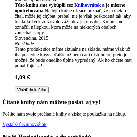
Túto knihu sme vykúpili cez
Knihovrátok
a je mierne
opotrebovaná.
Na tejto knihe už síce poznať, že ju niekto
čítal, môže jej chýbať prebal, nie je však poškodená tak, aby
to akokoľvek znižovalo zážitok z jej obsahu. Knihu sme
označili nálepkou, ktorá môže na niektorých obaloch
zanechať stopy.
Slovenčina, 2015
Na sklade
Tento produkt síce máme aktuálne na sklade, máme však už
iba posledné kusy a ďalšie už nemá ani distribútor, preto je
možné, že bude onedlho úplne vypredaný. Ak ho chcete mať,
ponáhľajte sa!
4,09 €
Vložiť do košíka
Čítané knihy nám môžete poslať aj vy!
Pošlite nám svoje prečítané knihy a získajte poukážku na nákup.
Vyskúšať Knihovrátok