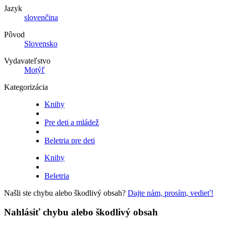
Jazyk
slovenčina
Pôvod
Slovensko
Vydavateľstvo
Motýľ
Kategorizácia
Knihy
Pre deti a mládež
Beletria pre deti
Knihy
Beletria
Našli ste chybu alebo škodlivý obsah?
Dajte nám, prosím, vedieť!
Nahlásiť chybu alebo škodlivý obsah