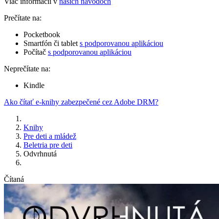
Viac informácií v
našich návodoch
Prečítate na:
Pocketbook
Smartfón či tablet
s podporovanou aplikáciou
Počítač
s podporovanou aplikáciou
Neprečítate na:
Kindle
Ako čítať e-knihy zabezpečené cez Adobe DRM?
Knihy
Pre deti a mládež
Beletria pre deti
Odvrhnutá
Čítaná