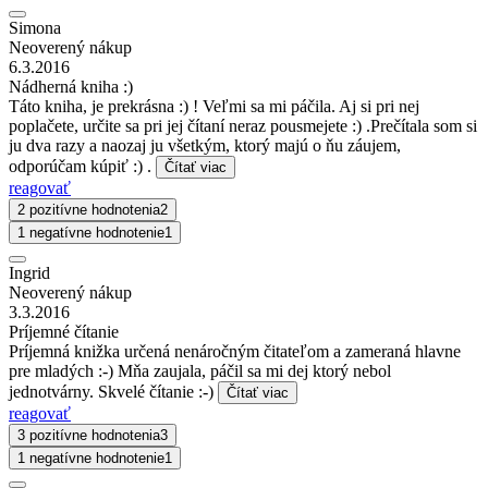
Simona
Neoverený nákup
6.3.2016
Nádherná kniha :)
Táto kniha, je prekrásna :) ! Veľmi sa mi páčila. Aj si pri nej
poplačete, určite sa pri jej čítaní neraz pousmejete :) .Prečítala som si
ju dva razy a naozaj ju všetkým, ktorý majú o ňu záujem,
odporúčam kúpiť :) .
Čítať viac
reagovať
2 pozitívne hodnotenia
2
1 negatívne hodnotenie
1
Ingrid
Neoverený nákup
3.3.2016
Príjemné čítanie
Príjemná knižka určená nenáročným čitateľom a zameraná hlavne
pre mladých :-) Mňa zaujala, páčil sa mi dej ktorý nebol
jednotvárny. Skvelé čítanie :-)
Čítať viac
reagovať
3 pozitívne hodnotenia
3
1 negatívne hodnotenie
1