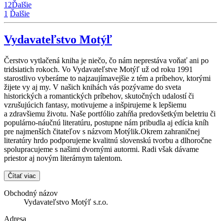
1
2
Ďalšie
1
Ďalšie
Vydavateľstvo Motýľ
Čerstvo vytlačená kniha je niečo, čo nám neprestáva voňať ani po
tridsiatich rokoch. Vo Vydavateľstve Motýľ už od roku 1991
starostlivo vyberáme to najzaujímavejšie z tém a príbehov, ktorými
žijete vy aj my. V našich knihách vás pozývame do sveta
historických a romantických príbehov, skutočných udalostí či
vzrušujúcich fantasy, motivujeme a inšpirujeme k lepšiemu
a zdravšiemu životu. Naše portfólio zahŕňa predovšetkým beletriu či
populárno-náučnú literatúru, postupne nám pribudla aj edícia kníh
pre najmenších čitateľov s názvom Motýlik.Okrem zahraničnej
literatúry hrdo podporujeme kvalitnú slovenskú tvorbu a dlhoročne
spolupracujeme s našimi dvornými autormi. Radi však dávame
priestor aj novým literárnym talentom.
Čítať viac
Obchodný názov
Vydavateľstvo Motýľ s.r.o.
Adresa