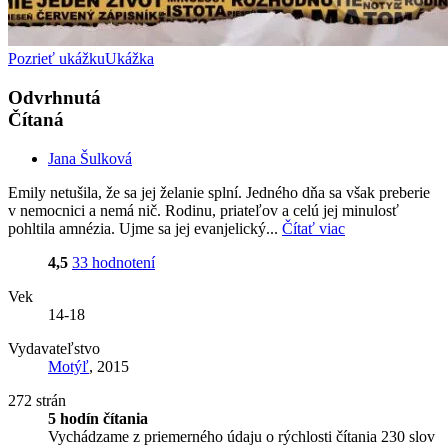
Pozrieť ukážku
Ukážka
Odvrhnutá
Čítaná
Jana Šulková
Emily netušila, že sa jej želanie splní. Jedného dňa sa však preberie
v nemocnici a nemá nič. Rodinu, priateľov a celú jej minulosť
pohltila amnézia. Ujme sa jej evanjelický...
Čítať viac
4,5
33 hodnotení
Vek
14-18
Vydavateľstvo
Motýľ
, 2015
272 strán
5 hodín čítania
Vychádzame z priemerného údaju o rýchlosti čítania 230 slov