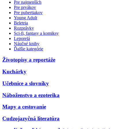
Pre najmenších
Pre prvákov
Pre pubertiakov
Young Adult
Beletria
Rozprávky
Sci-fi, fantasy a komiksy
Leporelá
Náučné knihy
Ďalšie kategórie
Životopisy a reportáže
Kuchárky
Učebnice a slovníky
Náboženstvo a ezoterika
Mapy a cestovanie
Cudzojazyčná literatúra