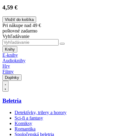
4,59 €
Vložiť do košíka
Pri nákupe nad 49 €
poštovné zadarmo
Vyhľadávanie
Knihy
E-knihy
Audioknihy
Hry
Filmy
Doplnky
Beletria
Detektívky, trilery a horory
Sci-fi a fantasy
Komiksy
Romantika
Spoločenská beletria