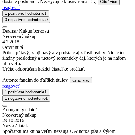
dostane postupne .. Nezvyčajne krásny román ! :)
Čítať viac
reagovať
1 pozitívne hodnotenie
1
0 negatívne hodnotenia
0
Dagmar Kukumbergová
Neoverený nákup
4.7.2018
Odvrhnutá
Príbeh pútavý, zaujímavý a v podstate aj z časti reálny. Nie je to
žiadny presladený a tuctový romantický dej, ktorých je na našom
trhu veľa.
Určite odporúčam každej čitateľke prečítať.
Autorke fandím do ďaľších titulov.
Čítať viac
reagovať
1 pozitívne hodnotenie
1
1 negatívne hodnotenie
1
Anonymný čitateľ
Neoverený nákup
29.10.2016
Názor čitateľa
Spočiatku ma kniha veľmi nezaujala. Autorka písala štýlom,