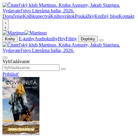
Doručenie
Kníhkupectvá
Knihovrátok
Poukážky
Knižný blog
Kontakt
E-knihy
Audioknihy
Hry
Filmy
Knihy
Doplnky
Vyhľadávanie
Prihlásiť