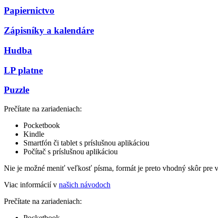
Papiernictvo
Zápisníky a kalendáre
Hudba
LP platne
Puzzle
Prečítate na zariadeniach:
Pocketbook
Kindle
Smartfón či tablet s príslušnou aplikáciou
Počítač s príslušnou aplikáciou
Nie je možné meniť veľkosť písma, formát je preto vhodný skôr pre 
Viac informácií v
našich návodoch
Prečítate na zariadeniach:
Pocketbook