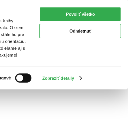
Povoliť všetko
a knihy,
ovala. Okrem
Odmietnuť
stále ho pre
u orientáciu.
dieľame aj s
Ďakujeme!
ngové
Zobraziť detaily