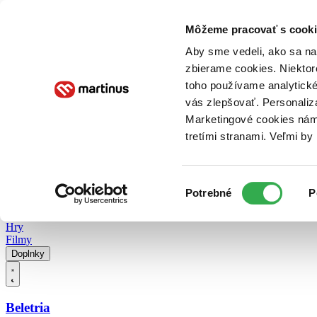
Doručenie
Kníhkupectvá
Knihovrátok
Poukážky
Knižný blog
Kontakt
Môžeme pracovať s cooki
Aby sme vedeli, ako sa na 
zbierame cookies. Niektor
E-knihy
Audioknihy
Hry
Filmy
Knihy
Doplnky
toho používame analytické
vás zlepšovať. Personaliz
Vyhľadávanie
Marketingové cookies nám 
tretími stranami. Veľmi b
Prihlásiť
Vyhľadávanie
Výber
Knihy
Potrebné
P
súhlasu
E-knihy
Audioknihy
Hry
Filmy
Doplnky
Beletria