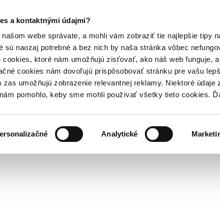
es a kontaktnými údajmi?
našom webe správate, a mohli vám zobraziť tie najlepšie tipy n
é sú naozaj potrebné a bez nich by naša stránka vôbec nefung
 cookies, ktoré nám umožňujú zisťovať, ako náš web funguje, a 
ačné cookies nám dovoľujú prispôsobovať stránku pre vašu lepši
zas umožňujú zobrazenie relevantnej reklamy. Niektoré údaje z
y nám pomohlo, keby sme mohli používať všetky tieto cookies. 
ersonalizačné
Analytické
Marketi