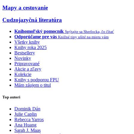
Mapy a cestovanie
Cudzojazyčná literatúra
Knihomoľský pomocník
Spýtajte sa Sherlocka, čo čítať
Odporúčame pre vás
Knižné tipy ušité na mieru vám
Všetky knihy
Knihy roka 2025
Bestsellery
Novinky
Pripravované
Akcie a zľavy
Kolekcie
Knihy s podporou FPU
Mám záujem o titul
Top autori
Dominik Dán
Julie Caplin
Rebecca Yarros
Ana Huang
Sarah J. Maas