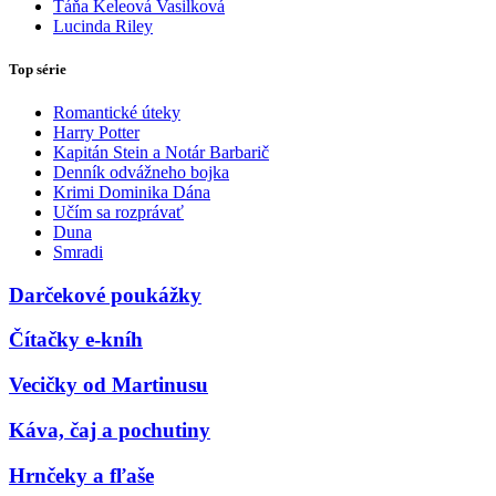
Táňa Keleová Vasilková
Lucinda Riley
Top série
Romantické úteky
Harry Potter
Kapitán Stein a Notár Barbarič
Denník odvážneho bojka
Krimi Dominika Dána
Učím sa rozprávať
Duna
Smradi
Darčekové poukážky
Čítačky e-kníh
Vecičky od Martinusu
Káva, čaj a pochutiny
Hrnčeky a fľaše