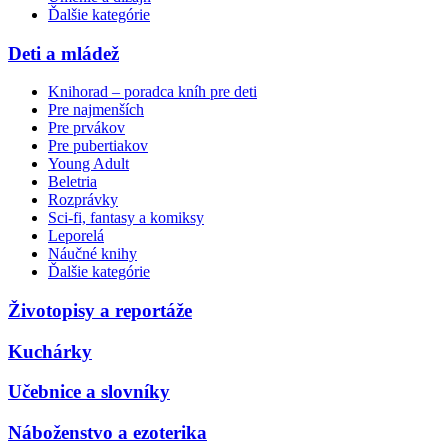
Ďalšie kategórie
Deti a mládež
Knihorad – poradca kníh pre deti
Pre najmenších
Pre prvákov
Pre pubertiakov
Young Adult
Beletria
Rozprávky
Sci-fi, fantasy a komiksy
Leporelá
Náučné knihy
Ďalšie kategórie
Životopisy a reportáže
Kuchárky
Učebnice a slovníky
Náboženstvo a ezoterika