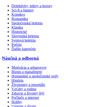
Detektívky, trilery a horory
Sci-fi a fantasy
Komiksy
Romantika
Spoločenská beletria
Klasika
Historické
Slovenská beletria
Svetová beletria
Poézia
Ďalšie kategórie
Náučná a odborná
Motivácia a sebarozvoj
Biznis a manažment
Humanitné a spoločenské vedy
História
Životopisy a reportáže
Vzťahy a rodina
Zdravie a životný štýl
Počítače a internet
Hobby
Umenie a dizajn