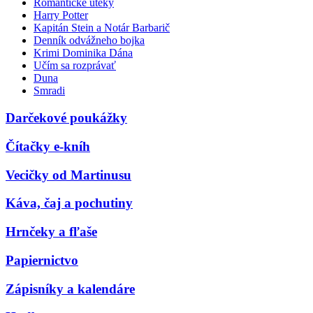
Romantické úteky
Harry Potter
Kapitán Stein a Notár Barbarič
Denník odvážneho bojka
Krimi Dominika Dána
Učím sa rozprávať
Duna
Smradi
Darčekové poukážky
Čítačky e-kníh
Vecičky od Martinusu
Káva, čaj a pochutiny
Hrnčeky a fľaše
Papiernictvo
Zápisníky a kalendáre