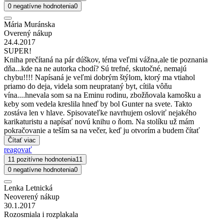
0 negatívne hodnotenia
0
Mária Muránska
Overený nákup
24.4.2017
SUPER!
Kniha prečítaná na pár dúškov, téma veľmi vážna,ale tie poznania
dňa...kde na ne autorka chodí? Sú trefné, skutočné, nemajú
chybu!!!! Napísaná je veľmi dobrým štýlom, ktorý ma vtiahol
priamo do deja, videla som neuprataný byt, cítila vôňu
vína....hnevala som sa na Eminu rodinu, zbožňovala kamošku a
keby som vedela kreslila hneď by bol Gunter na svete. Takto
zostáva len v hlave. Spisovateľke navrhujem osloviť nejakého
karikaturistu a napísať novú knihu o ňom. Na stolíku už mám
pokračovanie a teším sa na večer, keď ju otvorím a budem čítať
Čítať viac
reagovať
11 pozitívne hodnotenia
11
0 negatívne hodnotenia
0
Lenka Letnická
Neoverený nákup
30.1.2017
Rozosmiala i rozplakala