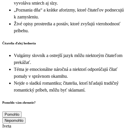
vyvoláva smiech aj slzy.
„Poznania dňa“ a krátke aforizmy, ktoré čitateľov podnecujú
k zamysleniu.
Živé opisy prostredia a postáv, ktoré zvyšujú vierohodnosť
príbehu.
Čitatelia ďalej hodnotia
Vulgárny slovník a ostrejší jazyk môžu niektorým čitateľom
prekážať.
Téma je emocionálne náročná a niektorí odporúčajú čítať
pomaly v správnom okamihu.
Nejde o sladkú romantiku; čitatelia, ktorí hľadajú tradičný
romantický príbeh, môžu byť sklamaní.
Pomohlo vám zhrnutie?
Pomohlo
Nepomohlo
Iveta