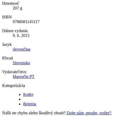
Hmotnosť
207 g
ISBN
9788081145117
Dátum vydania
9. 6. 2015
Jazyk
slovenčina
Pôvod
Slovensko
Vydavateľstvo
Marenčin PT
Kategorizácia
Knihy
Beletria
Našli ste chybu alebo škodlivý obsah?
Dajte nám, prosím, vedieť!