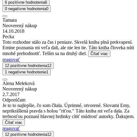
6 pozitívne hodnotenia
6
0 negatívne hodnotenia
0
Tamara
Neoverený nákup
14.10.2018
Pecka
Toto rozhodne stálo za čas i peniaze. Skvelá kniha plná prekvapení.
Emine poznania mi veľa dali, ale nie len tie. Táto kniha človeka núti
mnohé prehodnotiť. Teším sa na druhý diel.
Čítať viac
reagovať
12 pozitívne hodnotenia
12
1 negatívne hodnotenie
1
Alena Meleková
Neoverený nákup
2.7.2017
Odporúčam
Je to to najlepšie, čo som čítala. Úprimné, otvorené. Slovami Emy,
neprikrášlená pravda s holou "riťou." Táto kniha mi veľa dala. Za
trefnosťou poznaní hlavnej hrdinky cítiť múdrosť autorky. Ďakujem.
Čítať viac
reagovať
12 pozitívne hodnotenia
12