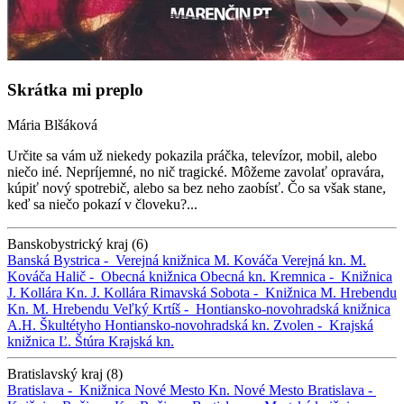
Skrátka mi preplo
Mária Blšáková
Určite sa vám už niekedy pokazila práčka, televízor, mobil, alebo
niečo iné. Nepríjemné, no nič tragické. Môžeme zavolať opravára,
kúpiť nový spotrebič, alebo sa bez neho zaobísť. Čo sa však stane,
keď sa niečo pokazí v človeku?...
Banskobystrický kraj (6)
Banská Bystrica -
Verejná knižnica M. Kováča
Verejná kn. M.
Kováča
Halič -
Obecná knižnica
Obecná kn.
Kremnica -
Knižnica
J. Kollára
Kn. J. Kollára
Rimavská Sobota -
Knižnica M. Hrebendu
Kn. M. Hrebendu
Veľký Krtíš -
Hontiansko-novohradská knižnica
A.H. Škultétyho
Hontiansko-novohradská kn.
Zvolen -
Krajská
knižnica Ľ. Štúra
Krajská kn.
Bratislavský kraj (8)
Bratislava -
Knižnica Nové Mesto
Kn. Nové Mesto
Bratislava -