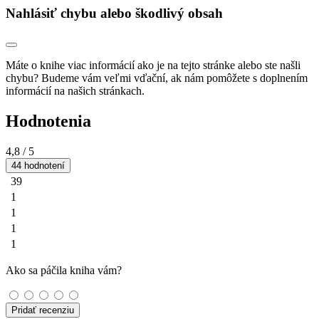
Nahlásiť chybu alebo škodlivý obsah
Máte o knihe viac informácií ako je na tejto stránke alebo ste našli
chybu? Budeme vám veľmi vďační, ak nám pomôžete s doplnením
informácií na našich stránkach.
Hodnotenia
4,8
/ 5
44 hodnotení
39
1
1
1
1
Ako sa páčila kniha vám?
Pridať recenziu