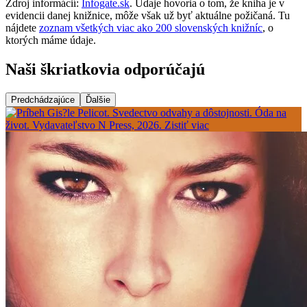
Zdroj informácií:
Infogate.sk
. Údaje hovoria o tom, že kniha je v
evidencii danej knižnice, môže však už byť aktuálne požičaná. Tu
nájdete
zoznam všetkých viac ako 200 slovenských knižníc
, o
ktorých máme údaje.
Naši škriatkovia odporúčajú
Predchádzajúce
Ďalšie