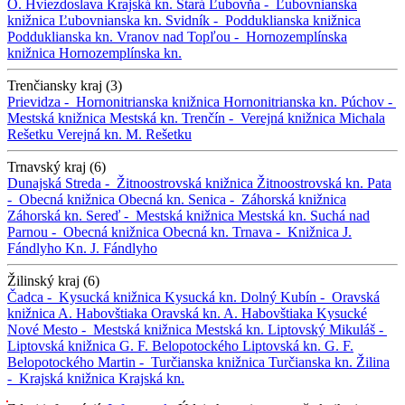
O. Hviezdoslava
Krajská kn.
Stará Ľubovňa -
Ľubovnianska
knižnica
Ľubovnianska kn.
Svidník -
Podduklianska knižnica
Podduklianska kn.
Vranov nad Topľou -
Hornozemplínska
knižnica
Hornozemplínska kn.
Trenčiansky kraj (3)
Prievidza -
Hornonitrianska knižnica
Hornonitrianska kn.
Púchov -
Mestská knižnica
Mestská kn.
Trenčín -
Verejná knižnica Michala
Rešetku
Verejná kn. M. Rešetku
Trnavský kraj (6)
Dunajská Streda -
Žitnoostrovská knižnica
Žitnoostrovská kn.
Pata
-
Obecná knižnica
Obecná kn.
Senica -
Záhorská knižnica
Záhorská kn.
Sereď -
Mestská knižnica
Mestská kn.
Suchá nad
Parnou -
Obecná knižnica
Obecná kn.
Trnava -
Knižnica J.
Fándlyho
Kn. J. Fándlyho
Žilinský kraj (6)
Čadca -
Kysucká knižnica
Kysucká kn.
Dolný Kubín -
Oravská
knižnica A. Habovštiaka
Oravská kn. A. Habovštiaka
Kysucké
Nové Mesto -
Mestská knižnica
Mestská kn.
Liptovský Mikuláš -
Liptovská knižnica G. F. Belopotockého
Liptovská kn. G. F.
Belopotockého
Martin -
Turčianska knižnica
Turčianska kn.
Žilina
-
Krajská knižnica
Krajská kn.