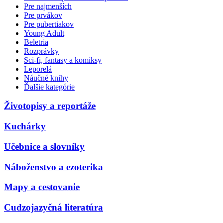
Pre najmenších
Pre prvákov
Pre pubertiakov
Young Adult
Beletria
Rozprávky
Sci-fi, fantasy a komiksy
Leporelá
Náučné knihy
Ďalšie kategórie
Životopisy a reportáže
Kuchárky
Učebnice a slovníky
Náboženstvo a ezoterika
Mapy a cestovanie
Cudzojazyčná literatúra