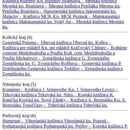
Knižnica Ružinov
Kn. Ružinov
Bratislava -
Mestská knižnica
Mestská kn.
Bratislava -
Miestna knižnica Petržalka
Miestna kn.
Petržalka
Bratislava -
Staromestská knižnica
Staromestská kn.
Malacky -
Knižnica MCK
Kn. MCK
Pezinok -
Malokarpatská
knižnica
Malokarpatská kn.
Svätý Jur -
Mestská knižnica
Mestská
kn.
Košický kraj (6)
Gemerská Poloma -
Obecná knižnica
Obecná kn.
Košice -
Knižnica pre mládež
Kn. pre mládež
Kráľovský Chlmec -
Kultúrne
centrum Medzibodrožia a Použia
Kult. cent. Medzibodrožia a
Použia
Michalovce -
Zemplínska knižnica G. Zvonického
Zemplínska kn. G. Zvonického
Rožňava -
Gemerská knižnica P.
Dobšinského
Gemerská knižnica
Trebišov -
Zemplínska knižnica
Zemplínska kn.
Nitriansky kraj (5)
Komárno -
Knižnica J. Szinnyeiho
Kn. J. Szinnyeiho
Levice -
Tekovská knižnica
Tekovská kn.
Nitra -
Krajská knižnica K.
Kmeťka
Krajská kn.
Nové Zámky -
Knižnica A. Bernoláka
Kn. A.
Bernoláka
Topoľčany -
Tribečská knižnica
Tribečská kn.
Prešovský kraj (6)
Humenné -
Vihorlatská knižnica
Vihorlatská kn.
Poprad -
Podtatranská knižnica
Podtatranská kn.
Prešov -
Krajská knižnica P.