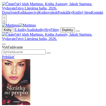
Doručenie
Kníhkupectvá
Knihovrátok
Poukážky
Knižný blog
Kontakt
E-knihy
Audioknihy
Hry
Filmy
Knihy
Doplnky
Vyhľadávanie
Prihlásiť