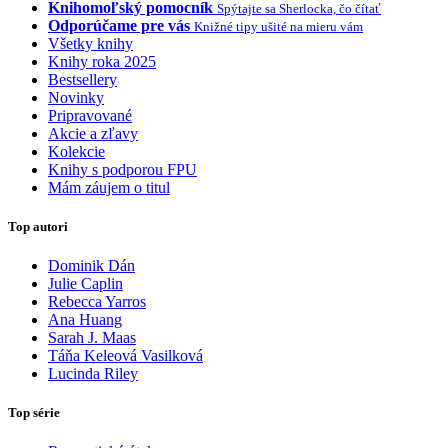
Knihomoľský pomocník
Spýtajte sa Sherlocka, čo čítať
Odporúčame pre vás
Knižné tipy ušité na mieru vám
Všetky knihy
Knihy roka 2025
Bestsellery
Novinky
Pripravované
Akcie a zľavy
Kolekcie
Knihy s podporou FPU
Mám záujem o titul
Top autori
Dominik Dán
Julie Caplin
Rebecca Yarros
Ana Huang
Sarah J. Maas
Táňa Keleová Vasilková
Lucinda Riley
Top série