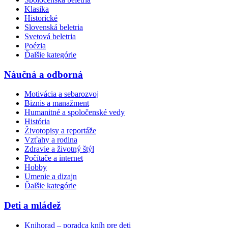
Klasika
Historické
Slovenská beletria
Svetová beletria
Poézia
Ďalšie kategórie
Náučná a odborná
Motivácia a sebarozvoj
Biznis a manažment
Humanitné a spoločenské vedy
História
Životopisy a reportáže
Vzťahy a rodina
Zdravie a životný štýl
Počítače a internet
Hobby
Umenie a dizajn
Ďalšie kategórie
Deti a mládež
Knihorad – poradca kníh pre deti