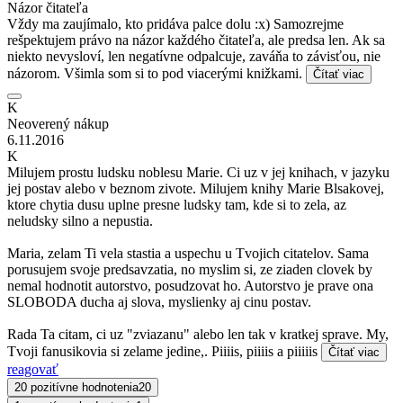
Názor čitateľa
Vždy ma zaujímalo, kto pridáva palce dolu :x) Samozrejme
rešpektujem právo na názor každého čitateľa, ale predsa len. Ak sa
niekto nevysloví, len negatívne odpalcuje, zaváňa to závisťou, nie
názorom. Všimla som si to pod viacerými knižkami.
Čítať viac
K
Neoverený nákup
6.11.2016
K
Milujem prostu ludsku noblesu Marie. Ci uz v jej knihach, v jazyku
jej postav alebo v beznom zivote. Milujem knihy Marie Blsakovej,
ktore chytia dusu uplne presne ludsky tam, kde si to zela, az
neludsky silno a nepustia.
Maria, zelam Ti vela stastia a uspechu u Tvojich citatelov. Sama
porusujem svoje predsavzatia, no myslim si, ze ziaden clovek by
nemal hodnotit autorstvo, posudzovat ho. Autorstvo je prave ona
SLOBODA ducha aj slova, myslienky aj cinu postav.
Rada Ta citam, ci uz "zviazanu" alebo len tak v kratkej sprave. My,
Tvoji fanusikovia si zelame jedine,. Piiiis, piiiis a piiiiis
Čítať viac
reagovať
20 pozitívne hodnotenia
20