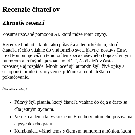
Recenzie čitateľov
Zhrnutie recenzií
Zosumarizované pomocou AI, ktorá môže robiť chyby.
Recenzie hodnotia knihu ako pútavé a autentické dielo, ktoré
čitateľa rýchlo vtiahne do vnútorného sveta hlavnej postavy Emy.
Text kombinuje vážnu tému zrútenia sa a duševného boja s čiernym
humorom a trefnými „poznaniami dňa“, čo čitateľov často
rozosmeje aj rozpláče. Mnohí oceňujú autorkin štýl, živé opisy a
schopnosť priniesť zamyslenie, pričom sa mnohí tešia na
pokračovanie.
Čitatelia oceňujú
Pútavý štýl písania, ktorý čitateľa vtiahne do deja a často sa
číta jedným dychom.
Verné a autentické vykreslenie Eminho vnútorného prežívania
a psychického pádu.
Kombinácia vážnej témy s čiernym humorom a iróniou, ktorá