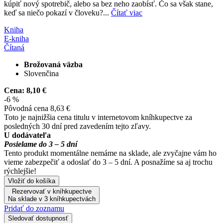
kúpiť nový spotrebič, alebo sa bez neho zaobísť. Čo sa však stane,
keď sa niečo pokazí v človeku?...
Čítať viac
Kniha
E-kniha
Čítaná
Brožovaná väzba
Slovenčina
Cena:
8,10 €
-6 %
Pôvodná cena
8,63 €
Toto je najnižšia cena titulu v internetovom kníhkupectve za
posledných 30 dní pred zavedením tejto zľavy.
U dodávateľa
Posielame do 3 – 5 dní
Tento produkt momentálne nemáme na sklade, ale zvyčajne vám ho
vieme zabezpečiť a odoslať do 3 – 5 dní. A posnažíme sa aj trochu
rýchlejšie!
Vložiť do košíka
Rezervovať v kníhkupectve
Na sklade v 3 kníhkupectvách
Pridať do zoznamu
Sledovať dostupnosť