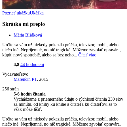
Pozrieť ukážku
Ukážka
Skrátka mi preplo
Mária Blšáková
Určite sa vám už niekedy pokazila práčka, televízor, mobil, alebo
niečo iné. Nepríjemné, no nič tragické. Môžeme zavolať opravára,
kúpiť nový spotrebič, alebo sa bez neho...
Čítať viac
4,8
44 hodnotení
Vydavateľstvo
Marenčin PT
, 2015
256 strán
5-6 hodín čítania
Vychádzame z priemerného údaju o rýchlosti čítania 230 slov
za minútu, od knihy ku knihe a čitateľa ku čitateľovi sa to
však môže líšiť.
Určite sa vám už niekedy pokazila práčka, televízor, mobil, alebo
niečo iné. Nepríjemné, no nič tragické. Môžeme zavolať opravára,