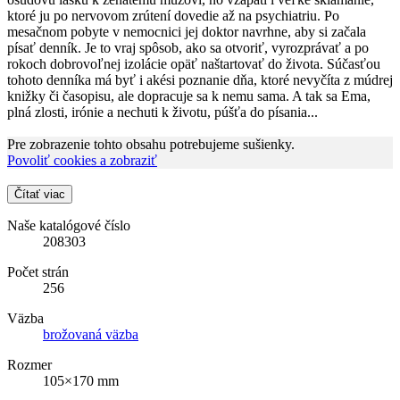
ktoré ju po nervovom zrútení dovedie až na psychiatriu. Po
mesačnom pobyte v nemocnici jej doktor navrhne, aby si začala
písať denník. Je to vraj spôsob, ako sa otvoriť, vyrozprávať a po
rokoch dobrovoľnej izolácie opäť naštartovať do života. Súčasťou
tohoto denníka má byť i akési poznanie dňa, ktoré nevyčíta z múdrej
knižky či časopisu, ale dopracuje sa k nemu sama. A tak sa Ema,
plná zlosti, irónie a nechuti k životu, púšťa do písania...
Pre zobrazenie tohto obsahu potrebujeme sušienky.
Povoliť cookies a zobraziť
Čítať viac
Naše katalógové číslo
208303
Počet strán
256
Väzba
brožovaná väzba
Rozmer
105×170 mm