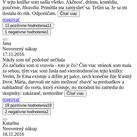
V tejto knižke som našla všetko. Akčnosť, drámu, komédiu,
poučenie, filozofiu. Prinútila ma zamyslieť sa. Teším sa, že sa mi
dostala do rúk. Odporúčam.
Čítať viac
reagovať
11 pozitívne hodnotenia
11
1 negatívne hodnotenie
1
Jana
Neoverený nákup
17.11.2016
Nikdy som nič podobné nečítala
Zo začiatku som si vravela - toto je čo? Čím viac stránok som mala
za sebou, tým viac som žasla nad vierohodnosťou tejto knižky.
Verím, že Ema existuje a držím jej palce, nech konečne žije šťastný
život. Mária, darovali ste nám možnosť zbaviť sa predsudkov a
nahliadnuť do sveta, ktorý existuje, no moralisti ho zatriedia do
skupinky: zakázané, nemorálne
Čítať viac
reagovať
19 pozitívne hodnotenia
19
2 negatívne hodnotenia
2
Katarína
Neoverený nákup
18.11.2016