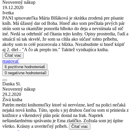
Neoverený nákup
19.12.2020
Ivetka
PANI spisovateľka Mária Blšáková je skrátka zrodená pre písanie
kníh. Má úžasný dar od Boha. Hneď ako som prečítala prvých pár
strán som sa okamžite ponorila hlboko do deja a nevnímala už nič
iné. Nedá sa odtrhnúť od čítania tejto knihy. Opisy prostredia, ľudí a
situácií sú tak skvelé, že som sa cítila ako súčasť tohto príbehu,
akoby som to celé pozorovala z blízka. Nezabudnite si hneď kúpiť
aj 2. diel - "A čo ak preplo im." Taktiež vynikajúca kniha.
Čítať viac
reagovať
6 pozitívne hodnotenia
6
0 negatívne hodnotenia
0
Danka Sl.
Neoverený nákup
29.2.2020
Źivá kniha
Patrím medzi knihomoľky ktoré sú nervózne, keď na polici nečaká
nejaká nová kniha. Túto, spolu s jej druhou časťou som si priniesla z
knižnice a víkendový plán prác dostal na frak. Napriek
neštandardnému správaniu je Ema zlatíčko. Zožrala som jej úplne
všetko. Krásny a uveriteľný príbeh.
Čítať viac