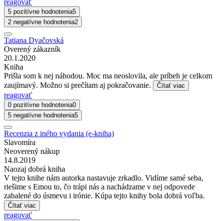
reagovať
5 pozitívne hodnotenia
5
2 negatívne hodnotenia
2
Tatiana Dyačovská
Overený zákazník
20.1.2020
Kniha
Prišla som k nej náhodou. Moc ma neoslovila, ale príbeh je celkom
zaujímavý. Možno si prečítam aj pokračovanie.
Čítať viac
reagovať
0 pozitívne hodnotenia
0
5 negatívne hodnotenia
5
Recenzia z iného vydania (e-kniha)
Slavomíra
Neoverený nákup
14.8.2019
Naozaj dobrá kniha
V tejto knihe nám autorka nastavuje zrkadlo. Vidíme samé seba,
riešime s Emou to, čo trápi nás a nachádzame v nej odpovede
zabalené do úsmevu i irónie. Kúpa tejto knihy bola dobrá voľba.
Čítať viac
reagovať