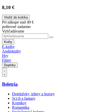
8,10 €
Vložiť do košíka
Pri nákupe nad 49 €
poštovné zadarmo
Vyhľadávanie
Knihy
E-knihy
Audioknihy
Hry
Filmy
Doplnky
Beletria
Detektívky, trilery a horory
Sci-fi a fantasy
Komiksy
Romantika
Spoločenská beletria