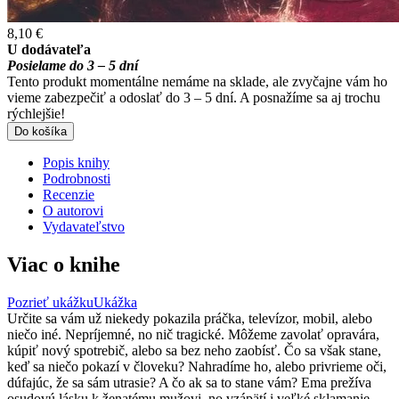
8,10 €
U dodávateľa
Posielame do 3 – 5 dní
Tento produkt momentálne nemáme na sklade, ale zvyčajne vám ho
vieme zabezpečiť a odoslať do 3 – 5 dní. A posnažíme sa aj trochu
rýchlejšie!
Do košíka
Popis knihy
Podrobnosti
Recenzie
O autorovi
Vydavateľstvo
Viac o knihe
Pozrieť ukážku
Ukážka
Určite sa vám už niekedy pokazila práčka, televízor, mobil, alebo
niečo iné. Nepríjemné, no nič tragické. Môžeme zavolať opravára,
kúpiť nový spotrebič, alebo sa bez neho zaobísť. Čo sa však stane,
keď sa niečo pokazí v človeku? Nahradíme ho, alebo privrieme oči,
dúfajúc, že sa sám utrasie? A čo ak sa to stane vám? Ema prežíva
osudovú lásku k ženatému mužovi, no vzápätí i veľké sklamanie,