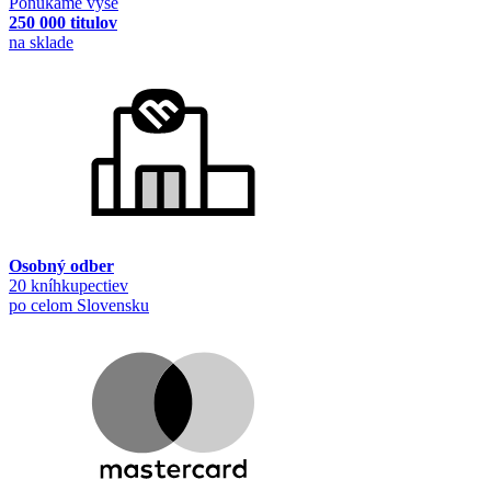
Ponúkame vyše
250 000 titulov
na sklade
Osobný odber
20 kníhkupectiev
po celom Slovensku