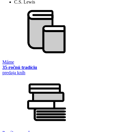
C.S. Lewis
Máme
35-ročnú tradíciu
predaja kníh