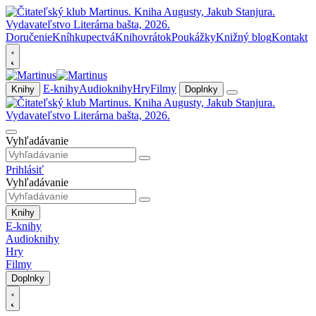
Doručenie
Kníhkupectvá
Knihovrátok
Poukážky
Knižný blog
Kontakt
E-knihy
Audioknihy
Hry
Filmy
Knihy
Doplnky
Vyhľadávanie
Prihlásiť
Vyhľadávanie
Knihy
E-knihy
Audioknihy
Hry
Filmy
Doplnky