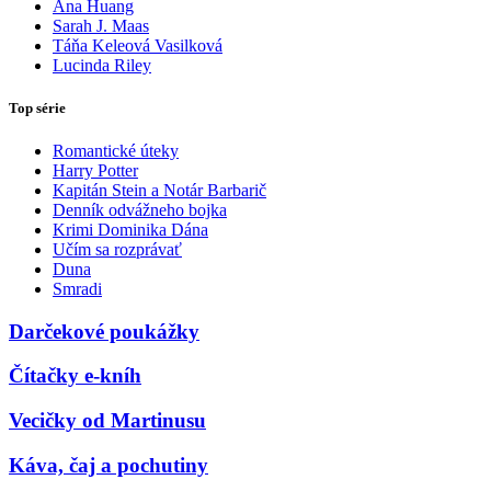
Ana Huang
Sarah J. Maas
Táňa Keleová Vasilková
Lucinda Riley
Top série
Romantické úteky
Harry Potter
Kapitán Stein a Notár Barbarič
Denník odvážneho bojka
Krimi Dominika Dána
Učím sa rozprávať
Duna
Smradi
Darčekové poukážky
Čítačky e-kníh
Vecičky od Martinusu
Káva, čaj a pochutiny