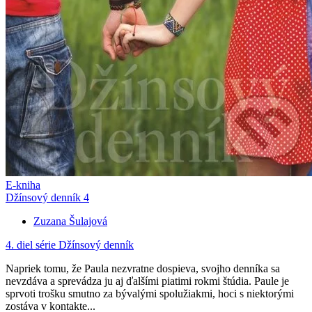
E-kniha
Džínsový denník 4
Zuzana Šulajová
4. diel série
Džínsový denník
Napriek tomu, že Paula nezvratne dospieva, svojho denníka sa
nevzdáva a sprevádza ju aj ďalšími piatimi rokmi štúdia. Paule je
sprvoti trošku smutno za bývalými spolužiakmi, hoci s niektorými
zostáva v kontakte...