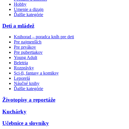
Hobby
Umenie a dizajn
Ďalšie kategórie
Deti a mládež
Knihorad – poradca kníh pre deti
Pre najmenších
Pre prvákov
Pre pubertiakov
Young Adult
Beletria
Rozprávky
Sci-fi, fantasy a komiksy
Leporelá
Náučné knihy
Ďalšie kategórie
Životopisy a reportáže
Kuchárky
Učebnice a slovníky