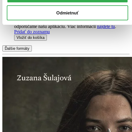
20,90 €
Ihneď na stiahnutie
Odmietnuť
Chcete vyskúšať čítanie ušami? Na vypočutie audioknihy
vám postačí telefón. Pre čo najjednoduchšie počúvanie
odporúčame našu aplikáciu. Viac informácii
nájdete tu
.
Pridať do zoznamu
Vložiť do košíka
Ďalšie formáty