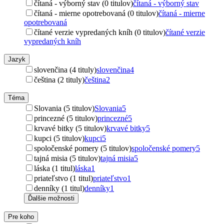
čítaná - výborný stav (0 titulov)
čítaná - výborný stav
čítaná - mierne opotrebovaná (0 titulov)
čítaná - mierne
opotrebovaná
čítané verzie vypredaných kníh (0 titulov)
čítané verzie
vypredaných kníh
Jazyk
slovenčina (4 tituly)
slovenčina
4
čeština (2 tituly)
čeština
2
Téma
Slovania (5 titulov)
Slovania
5
princezné (5 titulov)
princezné
5
krvavé bitky (5 titulov)
krvavé bitky
5
kupci (5 titulov)
kupci
5
spoločenské pomery (5 titulov)
spoločenské pomery
5
tajná misia (5 titulov)
tajná misia
5
láska (1 titul)
láska
1
priateľstvo (1 titul)
priateľstvo
1
denníky (1 titul)
denníky
1
Ďalšie možnosti
Pre koho