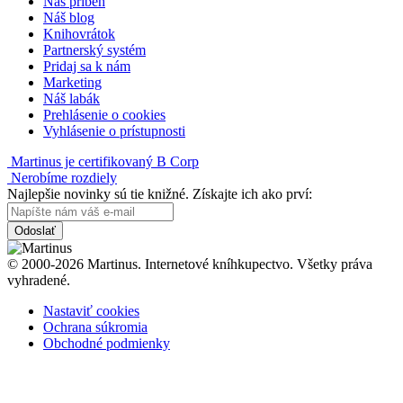
Náš príbeh
Náš blog
Knihovrátok
Partnerský systém
Pridaj sa k nám
Marketing
Náš labák
Prehlásenie o cookies
Vyhlásenie o prístupnosti
Martinus je certifikovaný B Corp
Nerobíme rozdiely
Najlepšie novinky sú tie knižné. Získajte ich ako prví:
Odoslať
© 2000-2026 Martinus. Internetové kníhkupectvo. Všetky práva
vyhradené.
Nastaviť cookies
Ochrana súkromia
Obchodné podmienky