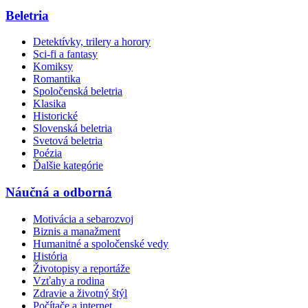
Beletria
Detektívky, trilery a horory
Sci-fi a fantasy
Komiksy
Romantika
Spoločenská beletria
Klasika
Historické
Slovenská beletria
Svetová beletria
Poézia
Ďalšie kategórie
Náučná a odborná
Motivácia a sebarozvoj
Biznis a manažment
Humanitné a spoločenské vedy
História
Životopisy a reportáže
Vzťahy a rodina
Zdravie a životný štýl
Počítače a internet