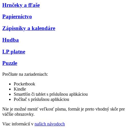
Hrnčeky a fľaše
Papiernictvo
Zápisníky a kalendáre
Hudba
LP platne
Puzzle
Prečítate na zariadeniach:
Pocketbook
Kindle
Smartfón či tablet s príslušnou aplikáciou
Počítač s príslušnou aplikáciou
Nie je možné meniť veľkosť písma, formát je preto vhodný skôr pre
väčšie obrazovky.
Viac informácií v
našich návodoch