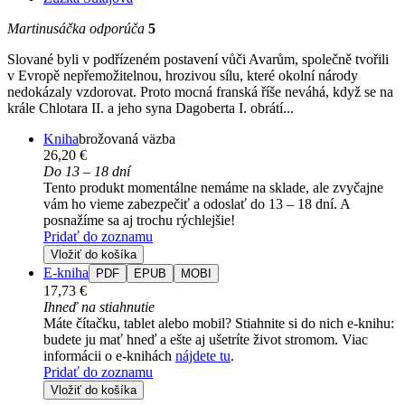
Martinusáčka odporúča
5
Slované byli v podřízeném postavení vůči Avarům, společně tvořili
v Evropě nepřemožitelnou, hrozivou sílu, které okolní národy
nedokázaly vzdorovat. Proto mocná franská říše neváhá, když se na
krále Chlotara II. a jeho syna Dagoberta I. obrátí...
Kniha
brožovaná väzba
26,20 €
Do 13 – 18 dní
Tento produkt momentálne nemáme na sklade, ale zvyčajne
vám ho vieme zabezpečiť a odoslať do 13 – 18 dní. A
posnažíme sa aj trochu rýchlejšie!
Pridať do zoznamu
Vložiť do košíka
E-kniha
PDF
EPUB
MOBI
17,73 €
Ihneď na stiahnutie
Máte čítačku, tablet alebo mobil? Stiahnite si do nich e-knihu:
budete ju mať hneď a ešte aj ušetríte život stromom. Viac
informácii o e-knihách
nájdete tu
.
Pridať do zoznamu
Vložiť do košíka