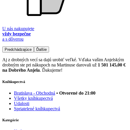
U nás nakupujete
vždy bezpečne
a s dôverou
Predchádzajúce
Ďalšie
Aj z drobných vecí sa dajú urobiť veľké. Vďaka vašim Anjelským
drobným ste pri nákupoch na Martinuse darovali už
1 501 145,00 €
na Dobrého Anjela
. Ďakujeme!
Kníhkupectvá
Bratislava - Obchodná
• Otvorené do 21:00
Všetky kníhkupectvá
Udalosti
Spriatelené kníhkupectvá
Kategórie