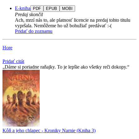
E-kniha
PDF
EPUB
MOBI
Predaj skončil
Ach, mrzí nás to, ale platnosť licencie na predaj tohto titulu
vypršala. Nemôžeme ho už bohužiaľ predávať :-(
Pridať do zoznamu
Hore
Pridať citát
Dáme si poriadne raňajky. To je lepšie ako všetky reči dokopy.
Kôň a jeho chlapec - Kroniky Narnie (Kniha 3)