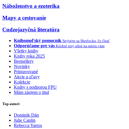
Náboženstvo a ezoterika
Mapy a cestovanie
Cudzojazyčná literatúra
Knihomoľský pomocník
Spýtajte sa Sherlocka, čo čítať
Odporúčame pre vás
Knižné tipy ušité na mieru vám
Všetky knihy
Knihy roka 2025
Bestsellery
Novinky
Pripravované
Akcie a zľavy
Kolekcie
Knihy s podporou FPU
Mám záujem o titul
Top autori
Dominik Dán
Julie Caplin
Rebecca Yarros