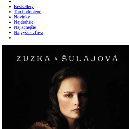
Bestsellery
Top hodnotené
Novinky
Najdrahšie
Najlacnejšie
Najvyššia zľava