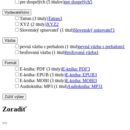
pre dospelých (5 titulov)
pre dospelých
5
Vydavateľstvo
Tatran (3 tituly)
Tatran
3
XYZ (2 tituly)
XYZ
2
Slovenský spisovateľ (1 titul)
Slovenský spisovateľ
1
Väzba
pevná väzba s prebalom (1 titul)
pevná väzba s prebalom
1
brožovaná väzba (1 titul)
brožovaná väzba
1
Formát
E-kniha: PDF (3 tituly)
E-kniha: PDF
3
E-kniha: EPUB (3 tituly)
E-kniha: EPUB
3
E-kniha: MOBI (3 tituly)
E-kniha: MOBI
3
Audiokniha: MP3 (1 titul)
Audiokniha: MP3
1
Zúžiť výber
Zoradiť