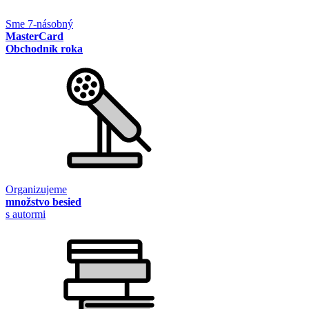
Sme 7-násobný
MasterCard
Obchodník roka
Organizujeme
množstvo besied
s autormi