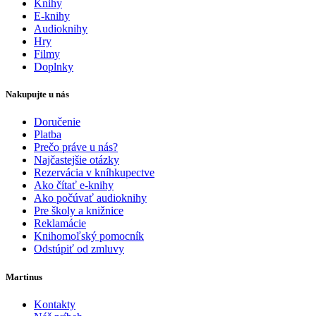
Knihy
E-knihy
Audioknihy
Hry
Filmy
Doplnky
Nakupujte u nás
Doručenie
Platba
Prečo práve u nás?
Najčastejšie otázky
Rezervácia v kníhkupectve
Ako čítať e-knihy
Ako počúvať audioknihy
Pre školy a knižnice
Reklamácie
Knihomoľský pomocník
Odstúpiť od zmluvy
Martinus
Kontakty