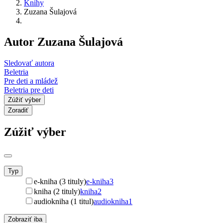
Knihy
Zuzana Šulajová
Autor Zuzana Šulajová
Sledovať autora
Beletria
Pre deti a mládež
Beletria pre deti
Zúžiť výber
Zoradiť
Zúžiť výber
Typ
e-kniha (3 tituly)
e-kniha
3
kniha (2 tituly)
kniha
2
audiokniha (1 titul)
audiokniha
1
Zobraziť iba