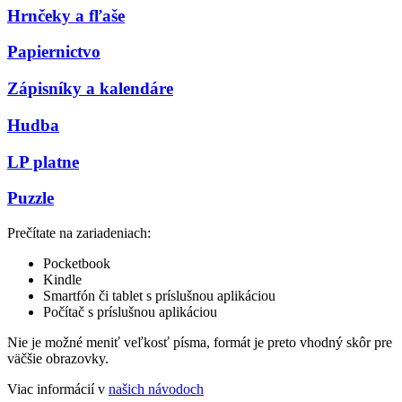
Hrnčeky a fľaše
Papiernictvo
Zápisníky a kalendáre
Hudba
LP platne
Puzzle
Prečítate na zariadeniach:
Pocketbook
Kindle
Smartfón či tablet s príslušnou aplikáciou
Počítač s príslušnou aplikáciou
Nie je možné meniť veľkosť písma, formát je preto vhodný skôr pre
väčšie obrazovky.
Viac informácií v
našich návodoch