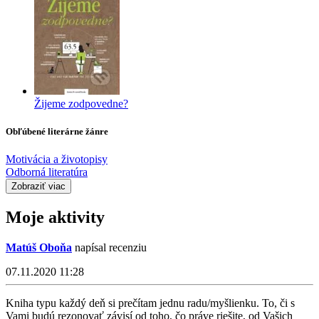
Žijeme zodpovedne?
Obľúbené literárne žánre
Motivácia a životopisy
Odborná literatúra
Zobraziť viac
Moje aktivity
Matúš Oboňa
napísal recenziu
07.11.2020 11:28
Kniha typu každý deň si prečítam jednu radu/myšlienku. To, či s
Vami budú rezonovať závisí od toho, čo práve riešite, od Vašich