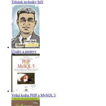
Trénink techniky řeči
Úvahy a projevy
Velká kniha PHP a MySQL 5