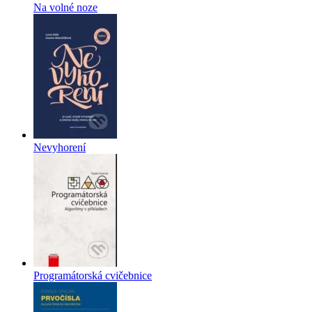
Na volné noze
Nevyhorení
Programátorská cvičebnice