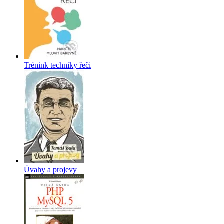
Trénink techniky řeči
Úvahy a projevy