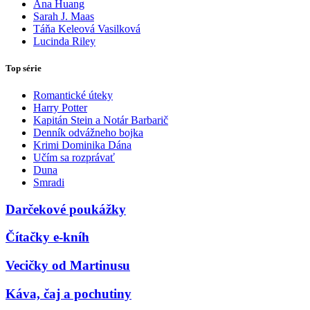
Ana Huang
Sarah J. Maas
Táňa Keleová Vasilková
Lucinda Riley
Top série
Romantické úteky
Harry Potter
Kapitán Stein a Notár Barbarič
Denník odvážneho bojka
Krimi Dominika Dána
Učím sa rozprávať
Duna
Smradi
Darčekové poukážky
Čítačky e-kníh
Vecičky od Martinusu
Káva, čaj a pochutiny