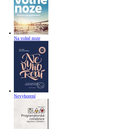
Na volné noze
Nevyhorení