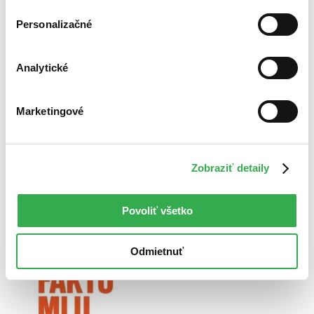
Personalizačné
Analytické
Co programátory ve škole neučí
Marketingové
Zobraziť detaily
Povoliť všetko
Člověk a čas
Odmietnuť