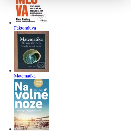
Faktomluva
Matematika