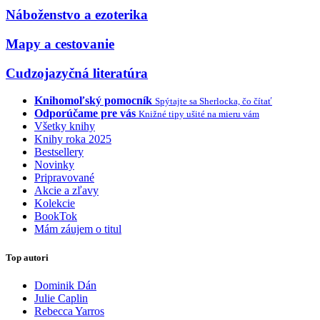
Náboženstvo a ezoterika
Mapy a cestovanie
Cudzojazyčná literatúra
Knihomoľský pomocník
Spýtajte sa Sherlocka, čo čítať
Odporúčame pre vás
Knižné tipy ušité na mieru vám
Všetky knihy
Knihy roka 2025
Bestsellery
Novinky
Pripravované
Akcie a zľavy
Kolekcie
BookTok
Mám záujem o titul
Top autori
Dominik Dán
Julie Caplin
Rebecca Yarros