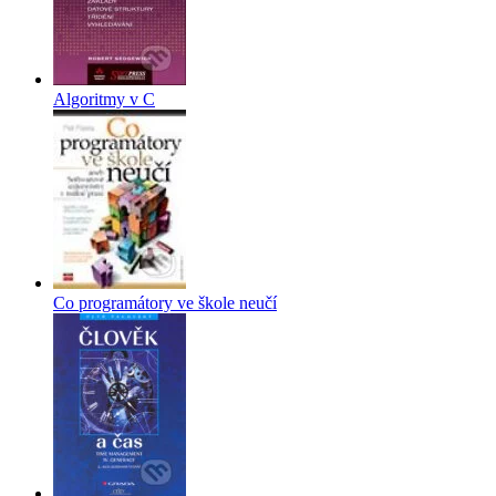
Algoritmy v C
Co programátory ve škole neučí