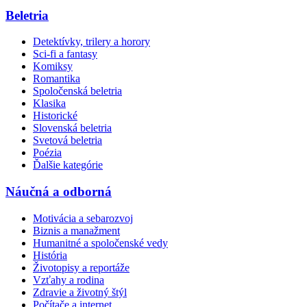
Beletria
Detektívky, trilery a horory
Sci-fi a fantasy
Komiksy
Romantika
Spoločenská beletria
Klasika
Historické
Slovenská beletria
Svetová beletria
Poézia
Ďalšie kategórie
Náučná a odborná
Motivácia a sebarozvoj
Biznis a manažment
Humanitné a spoločenské vedy
História
Životopisy a reportáže
Vzťahy a rodina
Zdravie a životný štýl
Počítače a internet