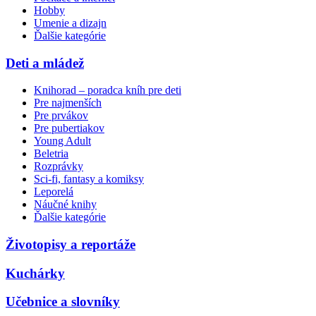
Hobby
Umenie a dizajn
Ďalšie kategórie
Deti a mládež
Knihorad – poradca kníh pre deti
Pre najmenších
Pre prvákov
Pre pubertiakov
Young Adult
Beletria
Rozprávky
Sci-fi, fantasy a komiksy
Leporelá
Náučné knihy
Ďalšie kategórie
Životopisy a reportáže
Kuchárky
Učebnice a slovníky