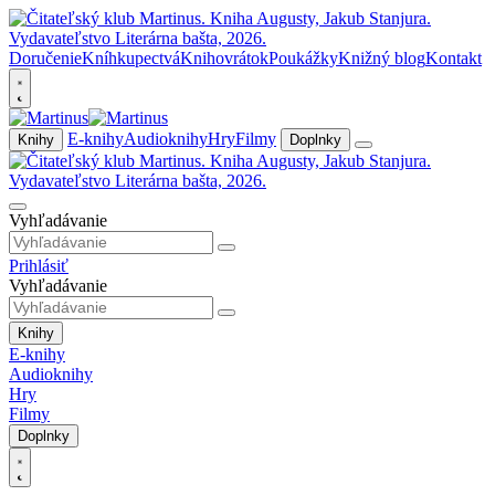
Doručenie
Kníhkupectvá
Knihovrátok
Poukážky
Knižný blog
Kontakt
E-knihy
Audioknihy
Hry
Filmy
Knihy
Doplnky
Vyhľadávanie
Prihlásiť
Vyhľadávanie
Knihy
E-knihy
Audioknihy
Hry
Filmy
Doplnky