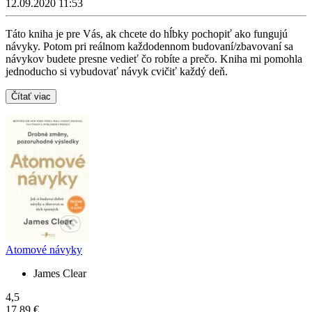
12.09.2020 11:53
Táto kniha je pre Vás, ak chcete do hĺbky pochopiť ako fungujú
návyky. Potom pri reálnom každodennom budovaní/zbavovaní sa
návykov budete presne vedieť čo robíte a prečo. Kniha mi pomohla
jednoducho si vybudovať návyk cvičiť každý deň.
Čítať viac
Atomové návyky
James Clear
4,5
17,89 €