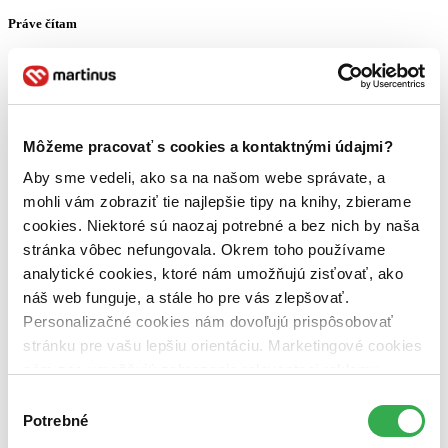
Práve čítam
Môžeme pracovať s cookies a kontaktnými údajmi?
Aby sme vedeli, ako sa na našom webe správate, a
mohli vám zobraziť tie najlepšie tipy na knihy, zbierame
cookies. Niektoré sú naozaj potrebné a bez nich by naša
99: Hokejové príbehy
stránka vôbec nefungovala. Okrem toho používame
analytické cookies, ktoré nám umožňujú zisťovať, ako
náš web funguje, a stále ho pre vás zlepšovať.
Personalizačné cookies nám dovoľujú prispôsobovať
stránku pre vašu lepšiu orientáciu. Marketingové cookies
nám zas umožňujú zobrazenie relevantnej reklamy.
Niektoré údaje zdieľame aj s tretími stranami. Veľmi by
Výber
Algoritmy v C
nám pomohlo, keby sme mohli používať všetky tieto
Potrebné
súhlasu
cookies. Ďakujeme!