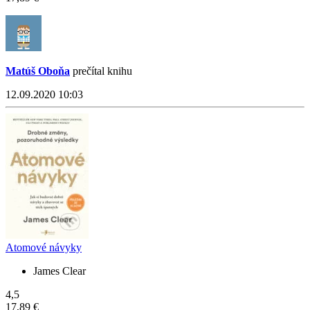
Matúš Oboňa
prečítal knihu
12.09.2020 10:03
Atomové návyky
James Clear
4,5
17,89 €