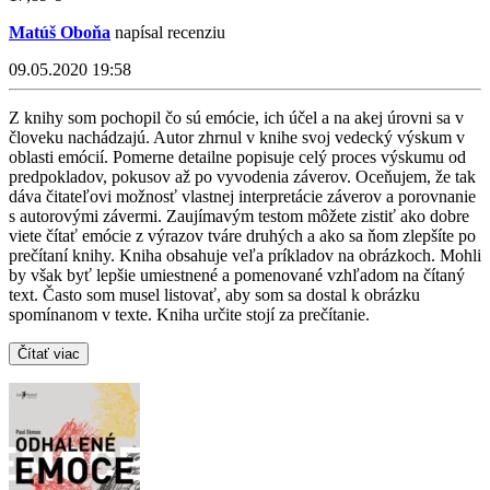
Matúš Oboňa
napísal recenziu
09.05.2020 19:58
Z knihy som pochopil čo sú emócie, ich účel a na akej úrovni sa v
človeku nachádzajú. Autor zhrnul v knihe svoj vedecký výskum v
oblasti emócií. Pomerne detailne popisuje celý proces výskumu od
predpokladov, pokusov až po vyvodenia záverov. Oceňujem, že tak
dáva čitateľovi možnosť vlastnej interpretácie záverov a porovnanie
s autorovými závermi. Zaujímavým testom môžete zistiť ako dobre
viete čítať emócie z výrazov tváre druhých a ako sa ňom zlepšíte po
prečítaní knihy. Kniha obsahuje veľa príkladov na obrázkoch. Mohli
by však byť lepšie umiestnené a pomenované vzhľadom na čítaný
text. Často som musel listovať, aby som sa dostal k obrázku
spomínanom v texte. Kniha určite stojí za prečítanie.
Čítať viac