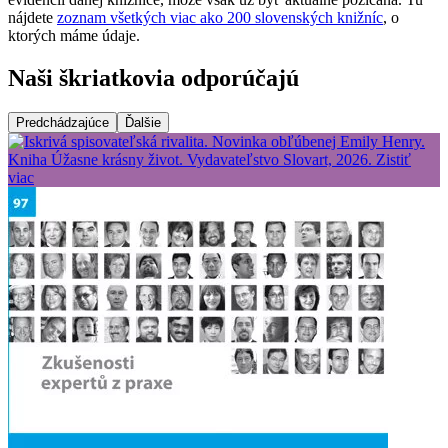
nájdete
zoznam všetkých viac ako 200 slovenských knižníc
, o
ktorých máme údaje.
Naši škriatkovia odporúčajú
Predchádzajúce
Ďalšie