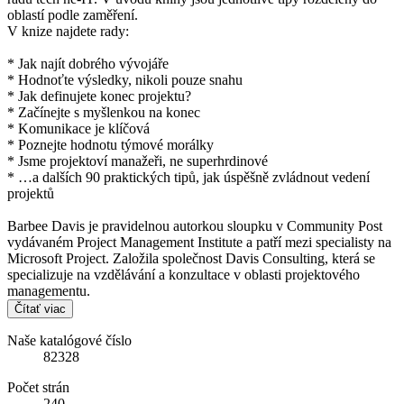
oblastí podle zaměření.
V knize najdete rady:
* Jak najít dobrého vývojáře
* Hodnoťte výsledky, nikoli pouze snahu
* Jak definujete konec projektu?
* Začínejte s myšlenkou na konec
* Komunikace je klíčová
* Poznejte hodnotu týmové morálky
* Jsme projektoví manažeři, ne superhrdinové
* …a dalších 90 praktických tipů, jak úspěšně zvládnout vedení
projektů
Barbee Davis je pravidelnou autorkou sloupku v Community Post
vydávaném Project Management Institute a patří mezi specialisty na
Microsoft Project. Založila společnost Davis Consulting, která se
specializuje na vzdělávání a konzultace v oblasti projektového
managementu.
Čítať viac
Naše katalógové číslo
82328
Počet strán
240