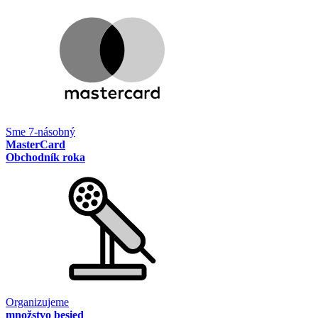
Sme 7-násobný
MasterCard
Obchodník roka
Organizujeme
množstvo besied