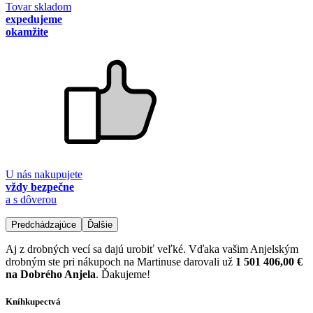
Tovar skladom
expedujeme
okamžite
U nás nakupujete
vždy bezpečne
a s dôverou
Predchádzajúce
Ďalšie
Aj z drobných vecí sa dajú urobiť veľké. Vďaka vašim Anjelským
drobným ste pri nákupoch na Martinuse darovali už
1 501 406,00 €
na Dobrého Anjela
. Ďakujeme!
Kníhkupectvá