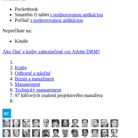
Pocketbook
Smartfón či tablet
s podporovanou aplikáciou
Počítač
s podporovanou aplikáciou
Neprečítate na:
Kindle
Ako čítať e-knihy zabezpečené cez Adobe DRM?
Knihy
Odborné a náučné
Biznis a manažment
Management
Technický management
97 klíčových znalostí projektového manažera