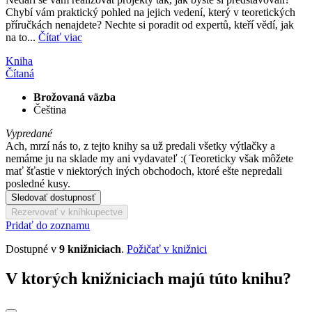
Chybí vám praktický pohled na jejich vedení, který v teoretických
příručkách nenajdete? Nechte si poradit od expertů, kteří vědí, jak
na to...
Čítať viac
Kniha
Čítaná
Brožovaná väzba
Čeština
Vypredané
Ach, mrzí nás to, z tejto knihy sa už predali všetky výtlačky a
nemáme ju na sklade my ani vydavateľ :( Teoreticky však môžete
mať šťastie v niektorých iných obchodoch, ktoré ešte nepredali
posledné kusy.
Sledovať dostupnosť
Rezervovať v kníhkupectve
Pridať do zoznamu
Dostupné v
9 knižniciach
.
Požičať v knižnici
V ktorých knižniciach majú túto knihu?