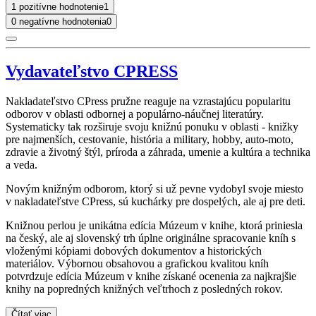
1 pozitívne hodnotenie
1
0 negatívne hodnotenia
0
Vydavateľstvo CPRESS
Nakladateľstvo CPress pružne reaguje na vzrastajúcu popularitu
odborov v oblasti odbornej a populárno-náučnej literatúry.
Systematicky tak rozširuje svoju knižnú ponuku v oblasti - knižky
pre najmenších, cestovanie, história a military, hobby, auto-moto,
zdravie a životný štýl, príroda a záhrada, umenie a kultúra a technika
a veda.
Novým knižným odborom, ktorý si už pevne vydobyl svoje miesto
v nakladateľstve CPress, sú kuchárky pre dospelých, ale aj pre deti.
Knižnou perlou je unikátna edícia Múzeum v knihe, ktorá priniesla
na český, ale aj slovenský trh úplne originálne spracovanie kníh s
vloženými kópiami dobových dokumentov a historických
materiálov. Výbornou obsahovou a grafickou kvalitou kníh
potvrdzuje edícia Múzeum v knihe získané ocenenia za najkrajšie
knihy na popredných knižných veľtrhoch z posledných rokov.
Čítať viac