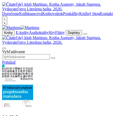
Doručenie
Kníhkupectvá
Knihovrátok
Poukážky
Knižný blog
Kontakt
E-knihy
Audioknihy
Hry
Filmy
Knihy
Doplnky
Vyhľadávanie
Prihlásiť