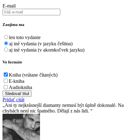
E-mail
Zaujíma ma
len toto vydanie
aj iné vydania (v jazyku čeština)
aj iné vydania (v akomkoľvek jazyku)
Vo formáte
Kniha (vrátane čítaných)
E-kniha
Audiokniha
Sledovať titul
Pridať citát
Ani ty nejkrásnejší diamanty nemusí být úplně dokonalé. Na
chybách není nic špatného. Dělají z nás lidi.