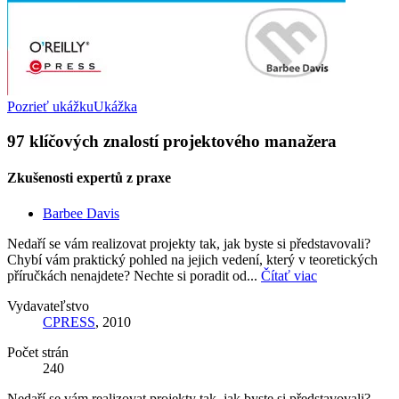
Pozrieť ukážku
Ukážka
97 klíčových znalostí projektového manažera
Zkušenosti expertů z praxe
Barbee Davis
Nedaří se vám realizovat projekty tak, jak byste si představovali?
Chybí vám praktický pohled na jejich vedení, který v teoretických
příručkách nenajdete? Nechte si poradit od...
Čítať viac
Vydavateľstvo
CPRESS
, 2010
Počet strán
240
Nedaří se vám realizovat projekty tak, jak byste si představovali?