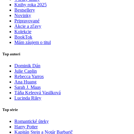
Knihy roka 2025
Bestsellery
Novinky
Pripravované
Akcie a zľavy
Kolekcie
BookTok
Mám záujem o titul
Top autori
Dominik Dán
Julie Caplin
Rebecca Yarros
Ana Huang
Sarah J. Maas
Táňa Keleová Vasilková
Lucinda Riley
Top série
Romantické úteky
Harry Potter
Kapitán Stein a Notár Barbarič