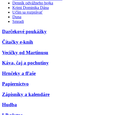
Denník odvážneho bojka
Krimi Dominika Dána
Učím sa rozprávať
Duna
Smradi
Darčekové poukážky
Čítačky e-kníh
Vecičky od Martinusu
Káva, čaj a pochutiny
Hrnčeky a fľaše
Papiernictvo
Zápisníky a kalendáre
Hudba