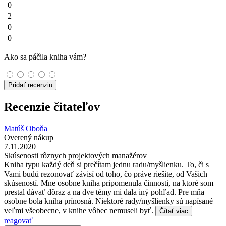
0
2
0
0
Ako sa páčila kniha vám?
Pridať recenziu
Recenzie čitateľov
Matúš Oboňa
Overený nákup
7.11.2020
Skúsenosti rôznych projektových manažérov
Kniha typu každý deň si prečítam jednu radu/myšlienku. To, či s
Vami budú rezonovať závisí od toho, čo práve riešite, od Vašich
skúseností. Mne osobne kniha pripomenula činnosti, na ktoré som
prestal dávať dôraz a na dve témy mi dala iný pohľad. Pre mňa
osobne bola kniha prínosná. Niektoré rady/myšlienky sú napísané
veľmi všeobecne, v knihe vôbec nemuseli byť.
Čítať viac
reagovať