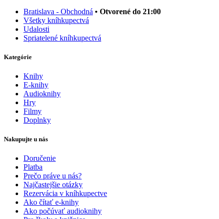
Bratislava - Obchodná
• Otvorené do 21:00
Všetky kníhkupectvá
Udalosti
Spriatelené kníhkupectvá
Kategórie
Knihy
E-knihy
Audioknihy
Hry
Filmy
Doplnky
Nakupujte u nás
Doručenie
Platba
Prečo práve u nás?
Najčastejšie otázky
Rezervácia v kníhkupectve
Ako čítať e-knihy
Ako počúvať audioknihy