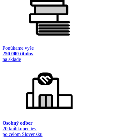
Ponúkame vyše
250 000 titulov
na sklade
Osobný odber
20 kníhkupectiev
po celom Slovensku