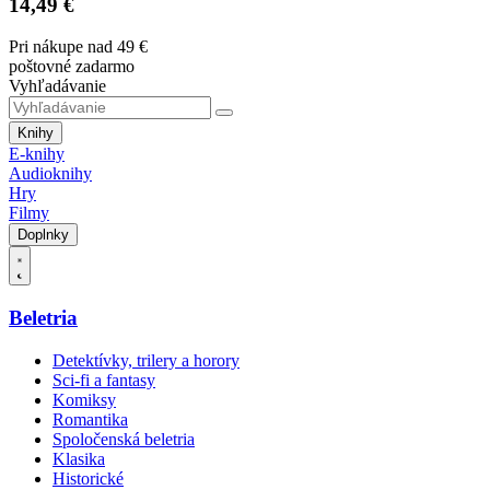
14,49 €
Pri nákupe nad 49 €
poštovné zadarmo
Vyhľadávanie
Knihy
E-knihy
Audioknihy
Hry
Filmy
Doplnky
Beletria
Detektívky, trilery a horory
Sci-fi a fantasy
Komiksy
Romantika
Spoločenská beletria
Klasika
Historické