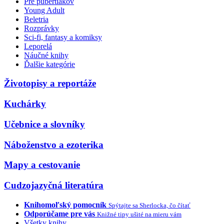
Pre pubertiakov
Young Adult
Beletria
Rozprávky
Sci-fi, fantasy a komiksy
Leporelá
Náučné knihy
Ďalšie kategórie
Životopisy a reportáže
Kuchárky
Učebnice a slovníky
Náboženstvo a ezoterika
Mapy a cestovanie
Cudzojazyčná literatúra
Knihomoľský pomocník
Spýtajte sa Sherlocka, čo čítať
Odporúčame pre vás
Knižné tipy ušité na mieru vám
Všetky knihy