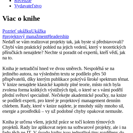
Recenzie
Vydavateľstvo
Viac o knihe
Pozrieť ukážku
Ukážka
#projektový manažment
#leadership
Nedaří se vám realizovat projekty tak, jak byste si představovali?
Chybí vám praktický pohled na jejich vedení, který v teoretických
příručkách nenajdete? Nechte si poradit od expertů, kteří vědí, jak
na to.
Kniha je netradiční hned ve dvou směrech. Nespoléhá se na
jediného autora, na výsledném textu se podílelo přes 50
přispěvatelů, díky kterým publikace pokrývá široké spektrum témat.
V knize nenajdete klasické kapitoly plné teorie, místo nich byla
zvolena forma krátkých výstižných tipů, o které se s vámi podělí
přední světoví specialisté. Nečekejte akademické poučky, na knize
se podíleli experti, pro které je projektový management denním
chlebem. Rady, které v knize najdete, je mnohdy stály mnoho sil,
energie a prostředků – vy už podobné chyby opakovat nemusíte.
Kniha je určena všem, jejichž práce se točí kolem týmových
projektů. Rady lze aplikovat nejen na softwarové projekty, ale i na
řadu těch ne-IT. V úvodu knihy jsou jednotlivé tipy rozděleny do