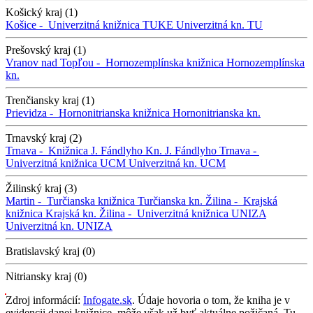
Košický kraj (1)
Košice -
Univerzitná knižnica TUKE
Univerzitná kn. TU
Prešovský kraj (1)
Vranov nad Topľou -
Hornozemplínska knižnica
Hornozemplínska
kn.
Trenčiansky kraj (1)
Prievidza -
Hornonitrianska knižnica
Hornonitrianska kn.
Trnavský kraj (2)
Trnava -
Knižnica J. Fándlyho
Kn. J. Fándlyho
Trnava -
Univerzitná knižnica UCM
Univerzitná kn. UCM
Žilinský kraj (3)
Martin -
Turčianska knižnica
Turčianska kn.
Žilina -
Krajská
knižnica
Krajská kn.
Žilina -
Univerzitná knižnica UNIZA
Univerzitná kn. UNIZA
Bratislavský kraj (0)
Nitriansky kraj (0)
Zdroj informácií:
Infogate.sk
. Údaje hovoria o tom, že kniha je v
evidencii danej knižnice, môže však už byť aktuálne požičaná. Tu