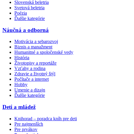
Slovenská beletria
Svetová beletria
Poézia
Ďalšie kategórie
Náučná a odborná
Motivácia a sebarozvoj
Biznis a manažment
Humanitné a spoločenské vedy
História
Životopisy a reportáže
Vzťahy a rodina
Zdravie a životný štýl
Počítače a internet
Hobby
Umenie a dizajn
Ďalšie kategórie
Deti a mládež
Knihorad – poradca kníh pre deti
Pre najmenších
Pre prvákov