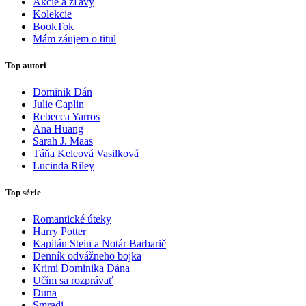
Akcie a zľavy
Kolekcie
BookTok
Mám záujem o titul
Top autori
Dominik Dán
Julie Caplin
Rebecca Yarros
Ana Huang
Sarah J. Maas
Táňa Keleová Vasilková
Lucinda Riley
Top série
Romantické úteky
Harry Potter
Kapitán Stein a Notár Barbarič
Denník odvážneho bojka
Krimi Dominika Dána
Učím sa rozprávať
Duna
Smradi