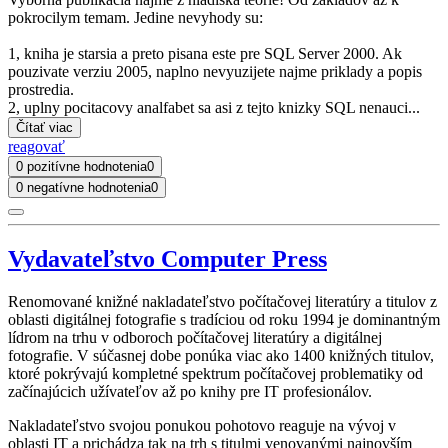
pokrocilym temam. Jedine nevyhody su:
1, kniha je starsia a preto pisana este pre SQL Server 2000. Ak
pouzivate verziu 2005, naplno nevyuzijete najme priklady a popis
prostredia.
2, uplny pocitacovy analfabet sa asi z tejto knizky SQL nenauci...
Čítať viac
reagovať
0 pozitívne hodnotenia
0
0 negatívne hodnotenia
0
Vydavateľstvo Computer Press
Renomované knižné nakladateľstvo počítačovej literatúry a titulov z
oblasti digitálnej fotografie s tradíciou od roku 1994 je dominantným
lídrom na trhu v odboroch počítačovej literatúry a digitálnej
fotografie. V súčasnej dobe ponúka viac ako 1400 knižných titulov,
ktoré pokrývajú kompletné spektrum počítačovej problematiky od
začínajúcich užívateľov až po knihy pre IT profesionálov.
Nakladateľstvo svojou ponukou pohotovo reaguje na vývoj v
oblasti IT a prichádza tak na trh s titulmi venovanými najnovším