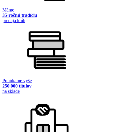
Máme
35-ročnú tradíciu
predaja kníh
Ponúkame vyše
250 000 titulov
na sklade