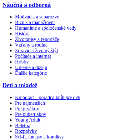
Náučná a odborná
Motivácia a sebarozvoj
Biznis a manažment
Humanitné a spoločenské vedy
História
Životopisy a reportáže
Vzťahy a rodina
Zdravie a životný štýl
Počítače a internet
Hobby
Umenie a dizajn
Ďalšie kategórie
Deti a mládež
Knihorad – poradca kníh pre deti
Pre najmenších
Pre prvákov
Pre pubertiakov
Young Adult
Beletria
Rozprávky
Sci-fi, fantasy a komiksy