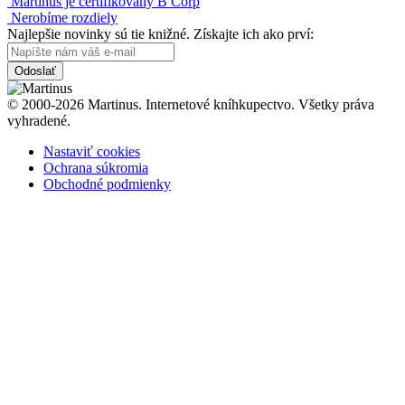
Martinus je certifikovaný B Corp
Nerobíme rozdiely
Najlepšie novinky sú tie knižné. Získajte ich ako prví:
Odoslať
© 2000-2026 Martinus. Internetové kníhkupectvo. Všetky práva
vyhradené.
Nastaviť cookies
Ochrana súkromia
Obchodné podmienky