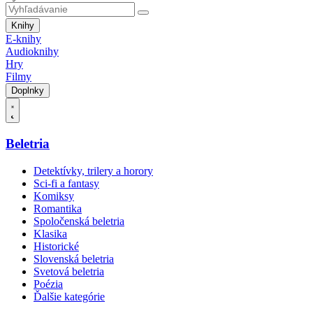
Knihy
E-knihy
Audioknihy
Hry
Filmy
Doplnky
Beletria
Detektívky, trilery a horory
Sci-fi a fantasy
Komiksy
Romantika
Spoločenská beletria
Klasika
Historické
Slovenská beletria
Svetová beletria
Poézia
Ďalšie kategórie