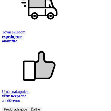
Tovar skladom
expedujeme
okamžite
U nás nakupujete
vždy bezpečne
a s dôverou
Predchádzajúce
Ďalšie