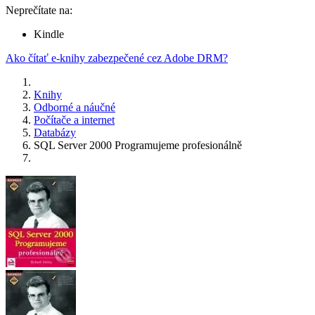
Neprečítate na:
Kindle
Ako čítať e-knihy zabezpečené cez Adobe DRM?
Knihy
Odborné a náučné
Počítače a internet
Databázy
SQL Server 2000 Programujeme profesionálně