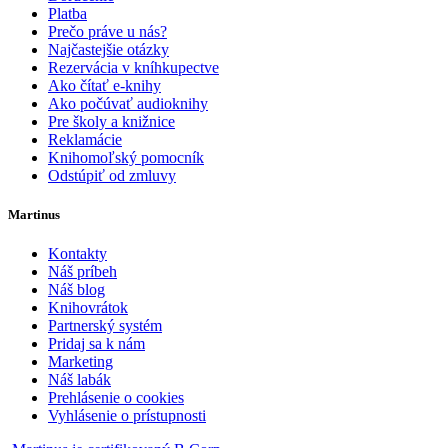
Platba
Prečo práve u nás?
Najčastejšie otázky
Rezervácia v kníhkupectve
Ako čítať e-knihy
Ako počúvať audioknihy
Pre školy a knižnice
Reklamácie
Knihomoľský pomocník
Odstúpiť od zmluvy
Martinus
Kontakty
Náš príbeh
Náš blog
Knihovrátok
Partnerský systém
Pridaj sa k nám
Marketing
Náš labák
Prehlásenie o cookies
Vyhlásenie o prístupnosti