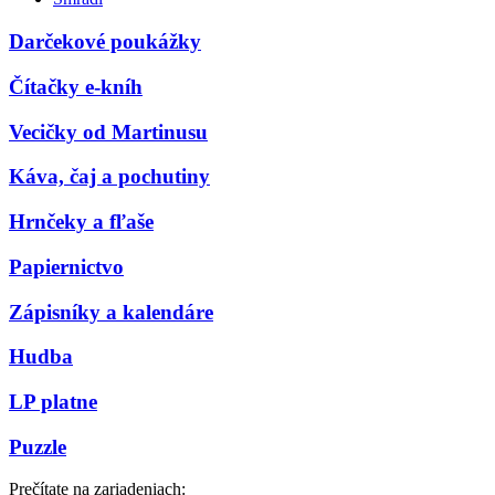
Darčekové poukážky
Čítačky e-kníh
Vecičky od Martinusu
Káva, čaj a pochutiny
Hrnčeky a fľaše
Papiernictvo
Zápisníky a kalendáre
Hudba
LP platne
Puzzle
Prečítate na zariadeniach: