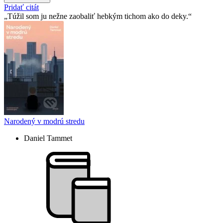
Pridať citát
Túžil som ju nežne zaobaliť hebkým tichom ako do deky.
Narodený v modrú stredu
Daniel Tammet