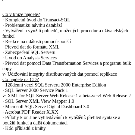
Co v knize najdete?
· Kompletní úvod do Transact-SQL
· Problematiku návrhu databází
· Vytváření a využití pohledů, uložených procedur a uživatelských
funkcí
· Reakce na události pomocí spouští
· Převod dat do formátu XML
· Zabezpečení SQL Serveru
· Úvod do Analysis Services
· Převod dat pomocí Data Transformation Services a programu bulk
copy
v· Udržování integrity distribuovaných dat pomocí replikace
Co najdete na CD?
· 120denní verzi SQL Serveru 2000 Enterprise Edition
· SQL Server 2000 Service Pack 1
v· XML for SQL Server Web Release 1 a beta-verzi Web Release 2
· SQL Server XML View Mapper 1.0
· Microsoft SQL Serve Digital Dashboard 3.0
· Acrobat PDF Reader X.XX
· Přílohy k on-line vyhledávání i k vytištění: přehled syntaxe a
použití funkcí a další dokumentaci
· Kód příkladů z knihy