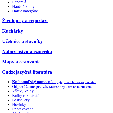
Leporelá
Náučné knihy
Ďalšie kategórie
Životopisy a reportáže
Kuchárky
Učebnice a slovníky
Náboženstvo a ezoterika
Mapy a cestovanie
Cudzojazyčná literatúra
Knihomoľský pomocník
Spýtajte sa Sherlocka, čo čítať
Odporúčame pre vás
Knižné tipy ušité na mieru vám
Všetky knihy
Knihy roka 2025
Bestsellery
Novinky
Pripravované