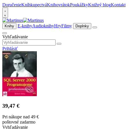
Doručenie
Kníhkupectvá
Knihovrátok
Poukážky
Knižný blog
Kontakt
E-knihy
Audioknihy
Hry
Filmy
Knihy
Doplnky
Vyhľadávanie
Prihlásiť
39,47 €
Pri nákupe nad 49 €
poštovné zadarmo
Vyhľadávanie