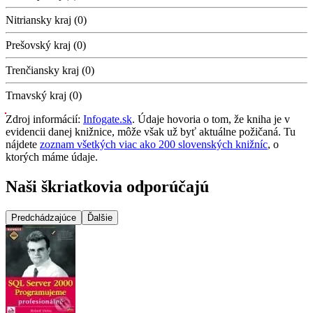
Nitriansky kraj (0)
Prešovský kraj (0)
Trenčiansky kraj (0)
Trnavský kraj (0)
Zdroj informácií:
Infogate.sk
. Údaje hovoria o tom, že kniha je v
evidencii danej knižnice, môže však už byť aktuálne požičaná. Tu
nájdete
zoznam všetkých viac ako 200 slovenských knižníc
, o
ktorých máme údaje.
Naši škriatkovia odporúčajú
Predchádzajúce
Ďalšie