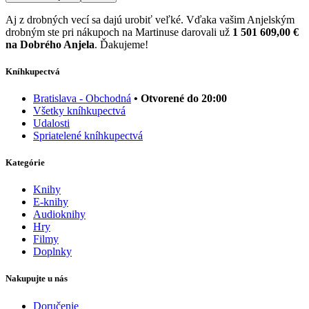
Aj z drobných vecí sa dajú urobiť veľké. Vďaka vašim Anjelským
drobným ste pri nákupoch na Martinuse darovali už
1 501 609,00 €
na Dobrého Anjela
. Ďakujeme!
Kníhkupectvá
Bratislava - Obchodná
• Otvorené do 20:00
Všetky kníhkupectvá
Udalosti
Spriatelené kníhkupectvá
Kategórie
Knihy
E-knihy
Audioknihy
Hry
Filmy
Doplnky
Nakupujte u nás
Doručenie