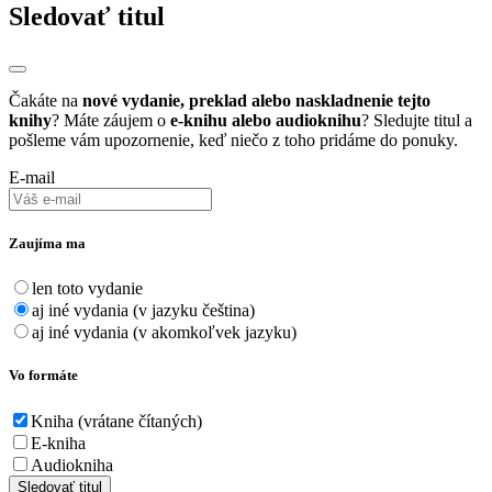
Sledovať titul
Čakáte na
nové vydanie, preklad alebo naskladnenie tejto
knihy
? Máte záujem o
e-knihu alebo audioknihu
? Sledujte titul a
pošleme vám upozornenie, keď niečo z toho pridáme do ponuky.
E-mail
Zaujíma ma
len toto vydanie
aj iné vydania (v jazyku čeština)
aj iné vydania (v akomkoľvek jazyku)
Vo formáte
Kniha (vrátane čítaných)
E-kniha
Audiokniha
Sledovať titul