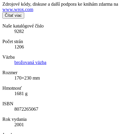
Zdrojové kódy, diskuse a další podpora ke knihám zdarma na
www.wrox.com
Čítať viac
Naše katalógové číslo
9282
Počet strán
1206
Väzba
brožovaná väzba
Rozmer
170×230 mm
Hmotnosť
1681 g
ISBN
8072265067
Rok vydania
2001