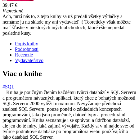
39,47 €
Vypredané
Ach, mrzí nás to, z tejto knihy sa už predali všetky výtlačky a
nemáme ju na sklade my ani vydavateľ :( Teoreticky však môžete
mať šťastie v niektorých iných obchodoch, ktoré ešte nepredali
posledné kusy.
Popis knihy
Podrobnosti
Recenzie
Vydavateľstvo
Viac o knihe
#SQL
Kniha je poučným čtením každému tvůrci databází v SQL Serveru
a programátoru návazných aplikací, který chce z bohatých možností
SQL Serveru 2000 vytěžit maximum. Nevyžaduje předchozí
znalosti SQL Serveru, pouze ponětí o základních konceptech
programování, jako jsou proměnné, datové typy a procedurální
programování. Kniha seznamuje i se správou a údržbou databází,
ale jen do té míry, jaká zajímá vývojáře. Každý si v ní najde své: od
tvůrce podnikové databáze po programátora webu používajícího
jako databázi SQL Server.