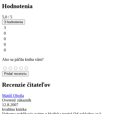
Hodnotenia
5,0
/ 5
3 hodnotenia
3
0
0
0
0
Ako sa páčila kniha vám?
Pridať recenziu
Recenzie čitateľov
Matúš Oboňa
Overený zákazník
12.8.2007
kvalitna knizka
Vyborna publikacia najme z hladiska teorie! Od zakladov az k