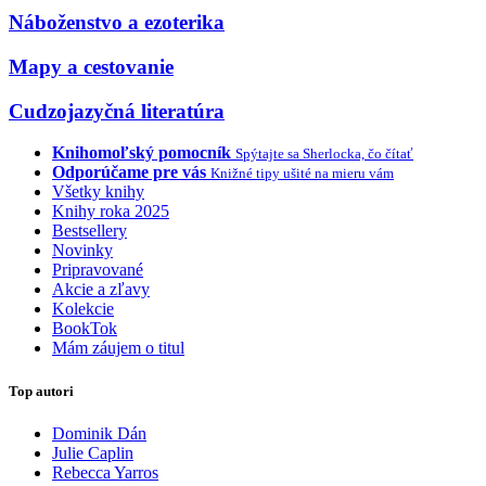
Náboženstvo a ezoterika
Mapy a cestovanie
Cudzojazyčná literatúra
Knihomoľský pomocník
Spýtajte sa Sherlocka, čo čítať
Odporúčame pre vás
Knižné tipy ušité na mieru vám
Všetky knihy
Knihy roka 2025
Bestsellery
Novinky
Pripravované
Akcie a zľavy
Kolekcie
BookTok
Mám záujem o titul
Top autori
Dominik Dán
Julie Caplin
Rebecca Yarros