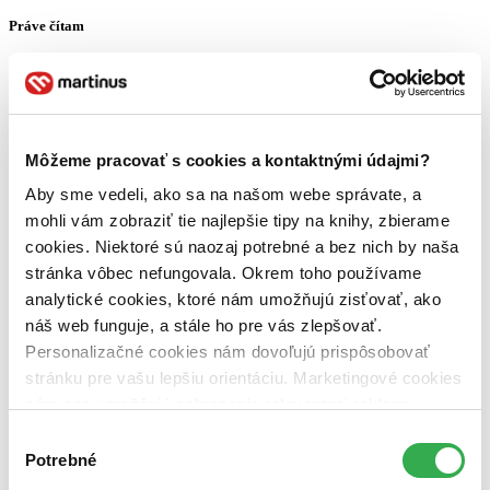
Práve čítam
Môžeme pracovať s cookies a kontaktnými údajmi?
Aby sme vedeli, ako sa na našom webe správate, a
mohli vám zobraziť tie najlepšie tipy na knihy, zbierame
cookies. Niektoré sú naozaj potrebné a bez nich by naša
99: Hokejové príbehy
stránka vôbec nefungovala. Okrem toho používame
analytické cookies, ktoré nám umožňujú zisťovať, ako
náš web funguje, a stále ho pre vás zlepšovať.
Personalizačné cookies nám dovoľujú prispôsobovať
stránku pre vašu lepšiu orientáciu. Marketingové cookies
nám zas umožňujú zobrazenie relevantnej reklamy.
Niektoré údaje zdieľame aj s tretími stranami. Veľmi by
Výber
Algoritmy v C
nám pomohlo, keby sme mohli používať všetky tieto
Potrebné
súhlasu
cookies. Ďakujeme!