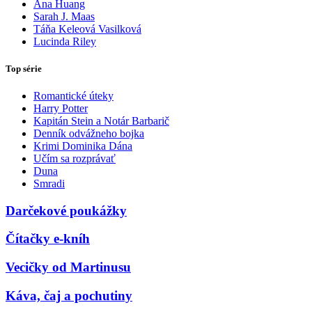
Ana Huang
Sarah J. Maas
Táňa Keleová Vasilková
Lucinda Riley
Top série
Romantické úteky
Harry Potter
Kapitán Stein a Notár Barbarič
Denník odvážneho bojka
Krimi Dominika Dána
Učím sa rozprávať
Duna
Smradi
Darčekové poukážky
Čítačky e-kníh
Vecičky od Martinusu
Káva, čaj a pochutiny