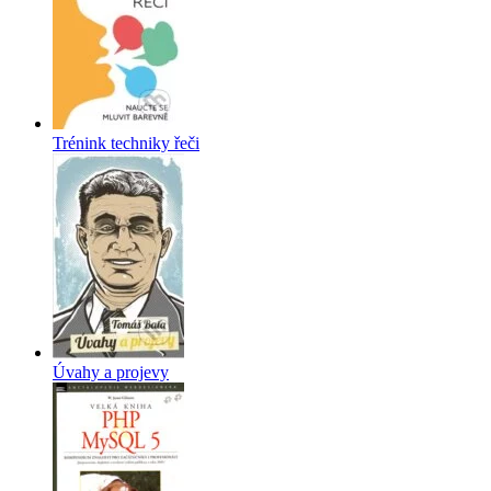
Trénink techniky řeči
Úvahy a projevy