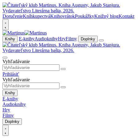
Doručenie
Kníhkupectvá
Knihovrátok
Poukážky
Knižný blog
Kontakt
E-knihy
Audioknihy
Hry
Filmy
Knihy
Doplnky
Vyhľadávanie
Prihlásiť
Vyhľadávanie
Knihy
E-knihy
Audioknihy
Hry
Filmy
Doplnky