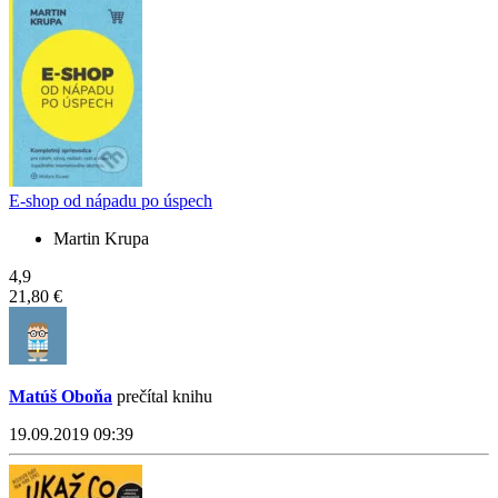
E-shop od nápadu po úspech
Martin Krupa
4,9
21,80 €
Matúš Oboňa
prečítal knihu
19.09.2019 09:39