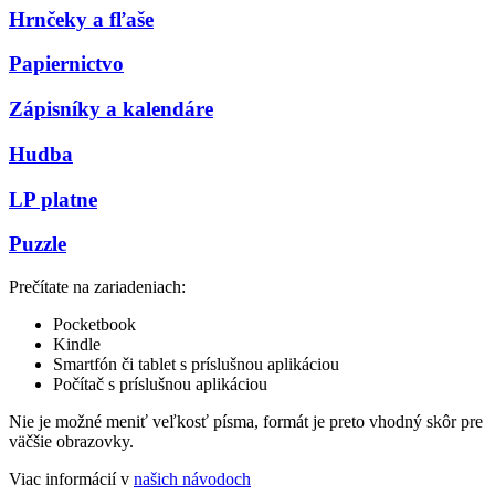
Hrnčeky a fľaše
Papiernictvo
Zápisníky a kalendáre
Hudba
LP platne
Puzzle
Prečítate na zariadeniach:
Pocketbook
Kindle
Smartfón či tablet s príslušnou aplikáciou
Počítač s príslušnou aplikáciou
Nie je možné meniť veľkosť písma, formát je preto vhodný skôr pre
väčšie obrazovky.
Viac informácií v
našich návodoch