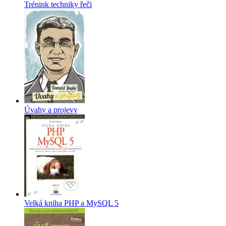
Trénink techniky řeči
Úvahy a projevy
Velká kniha PHP a MySQL 5