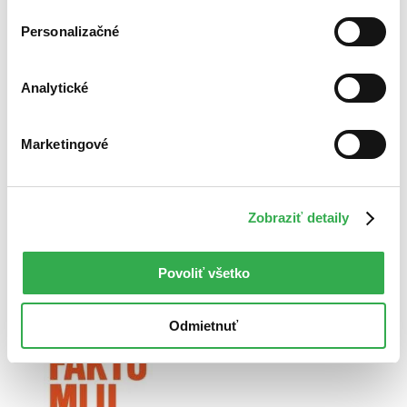
Personalizačné
Analytické
Co programátory ve škole neučí
Marketingové
Zobraziť detaily
Povoliť všetko
Člověk a čas
Odmietnuť