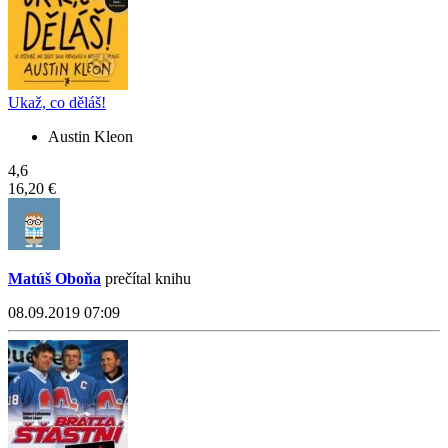
Ukaž, co děláš!
Austin Kleon
4,6
16,20 €
Matúš Oboňa
prečítal knihu
08.09.2019 07:09