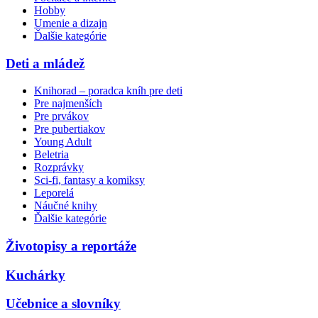
Hobby
Umenie a dizajn
Ďalšie kategórie
Deti a mládež
Knihorad – poradca kníh pre deti
Pre najmenších
Pre prvákov
Pre pubertiakov
Young Adult
Beletria
Rozprávky
Sci-fi, fantasy a komiksy
Leporelá
Náučné knihy
Ďalšie kategórie
Životopisy a reportáže
Kuchárky
Učebnice a slovníky