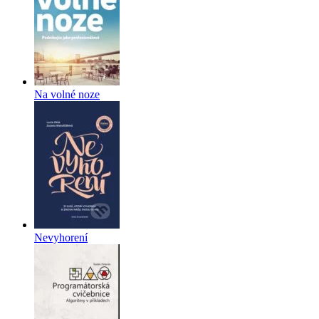
Na volné noze
Nevyhorení