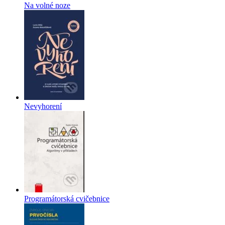
Na volné noze
Nevyhorení
Programátorská cvičebnice