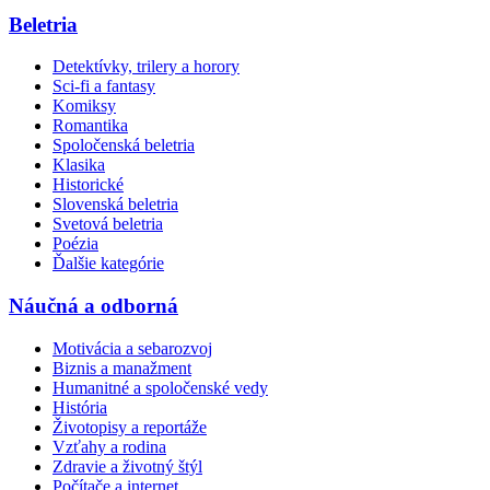
Beletria
Detektívky, trilery a horory
Sci-fi a fantasy
Komiksy
Romantika
Spoločenská beletria
Klasika
Historické
Slovenská beletria
Svetová beletria
Poézia
Ďalšie kategórie
Náučná a odborná
Motivácia a sebarozvoj
Biznis a manažment
Humanitné a spoločenské vedy
História
Životopisy a reportáže
Vzťahy a rodina
Zdravie a životný štýl
Počítače a internet