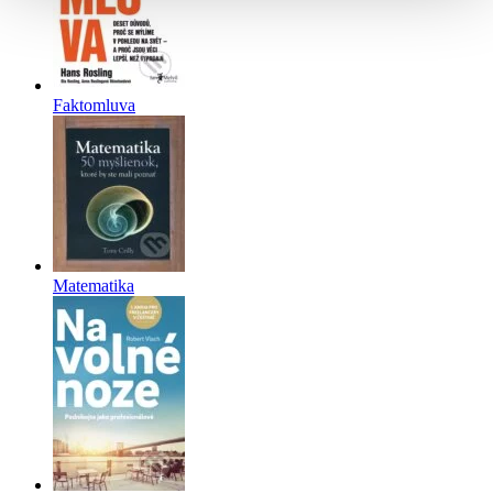
Faktomluva
Matematika