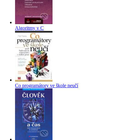
Algoritmy v C
Co programátory ve škole neučí