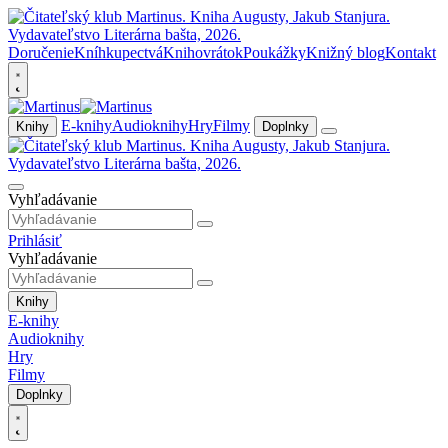
Doručenie
Kníhkupectvá
Knihovrátok
Poukážky
Knižný blog
Kontakt
E-knihy
Audioknihy
Hry
Filmy
Knihy
Doplnky
Vyhľadávanie
Prihlásiť
Vyhľadávanie
Knihy
E-knihy
Audioknihy
Hry
Filmy
Doplnky