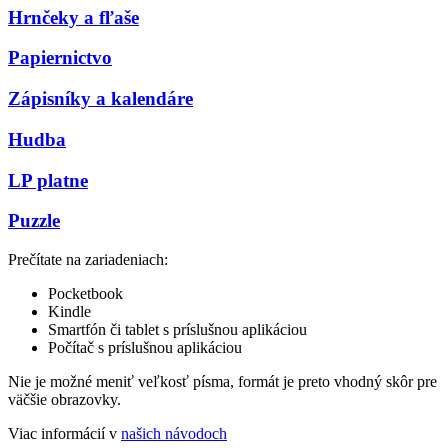
Hrnčeky a fľaše
Papiernictvo
Zápisníky a kalendáre
Hudba
LP platne
Puzzle
Prečítate na zariadeniach:
Pocketbook
Kindle
Smartfón či tablet s príslušnou aplikáciou
Počítač s príslušnou aplikáciou
Nie je možné meniť veľkosť písma, formát je preto vhodný skôr pre
väčšie obrazovky.
Viac informácií v
našich návodoch