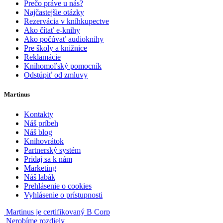
Prečo práve u nás?
Najčastejšie otázky
Rezervácia v kníhkupectve
Ako čítať e-knihy
Ako počúvať audioknihy
Pre školy a knižnice
Reklamácie
Knihomoľský pomocník
Odstúpiť od zmluvy
Martinus
Kontakty
Náš príbeh
Náš blog
Knihovrátok
Partnerský systém
Pridaj sa k nám
Marketing
Náš labák
Prehlásenie o cookies
Vyhlásenie o prístupnosti
Martinus je certifikovaný B Corp
Nerobíme rozdiely