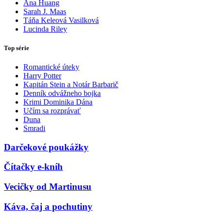
Ana Huang
Sarah J. Maas
Táňa Keleová Vasilková
Lucinda Riley
Top série
Romantické úteky
Harry Potter
Kapitán Stein a Notár Barbarič
Denník odvážneho bojka
Krimi Dominika Dána
Učím sa rozprávať
Duna
Smradi
Darčekové poukážky
Čítačky e-kníh
Vecičky od Martinusu
Káva, čaj a pochutiny