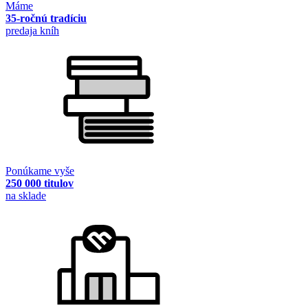
Máme
35-ročnú tradíciu
predaja kníh
Ponúkame vyše
250 000 titulov
na sklade