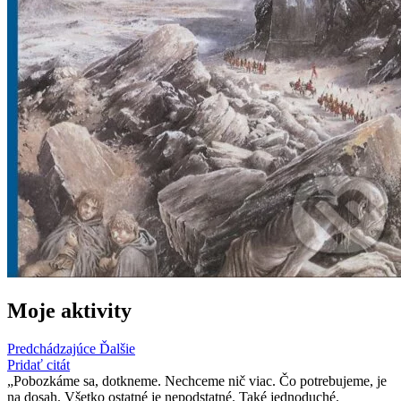
Moje aktivity
Predchádzajúce
Ďalšie
Pridať citát
Pobozkáme sa, dotkneme. Nechceme nič viac. Čo potrebujeme, je
na dosah. Všetko ostatné je nepodstatné. Také jednoduché.