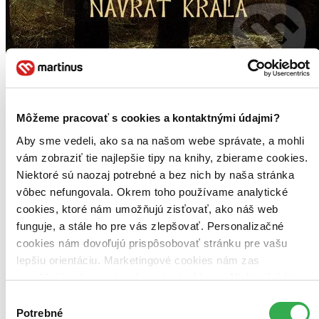
Môžeme pracovať s cookies a kontaktnými údajmi?
Aby sme vedeli, ako sa na našom webe správate, a mohli
vám zobraziť tie najlepšie tipy na knihy, zbierame cookies.
Niektoré sú naozaj potrebné a bez nich by naša stránka
vôbec nefungovala. Okrem toho používame analytické
cookies, ktoré nám umožňujú zisťovať, ako náš web
funguje, a stále ho pre vás zlepšovať. Personalizačné
cookies nám dovoľujú prispôsobovať stránku pre vašu
lepšiu orientáciu. Marketingové cookies nám zas
umožňujú zobrazenie relevantnej reklamy. Niektoré údaje
zdieľame aj s tretími stranami. Veľmi by nám pomohlo,
Výber
keby sme mohli používať všetky tieto cookies. Ďakujeme!
Potrebné
súhlasu