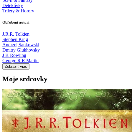
Sci-fi & Fantasy
Detektívky
Trilery & Horory
Obľúbení autori
J.R.R. Tolkien
Stephen King
Andrzej Sapkowski
Dmitry Glukhovsky
J K Rowling
George R R Martin
Zobraziť viac
Moje srdcovky