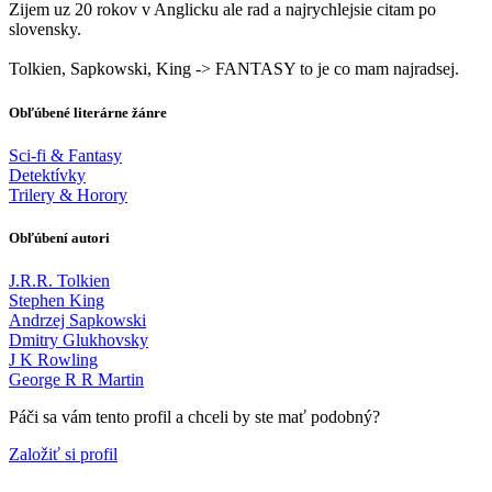
Zijem uz 20 rokov v Anglicku ale rad a najrychlejsie citam po
slovensky.
Tolkien, Sapkowski, King -> FANTASY to je co mam najradsej.
Obľúbené literárne žánre
Sci-fi & Fantasy
Detektívky
Trilery & Horory
Obľúbení autori
J.R.R. Tolkien
Stephen King
Andrzej Sapkowski
Dmitry Glukhovsky
J K Rowling
George R R Martin
Páči sa vám tento profil a chceli by ste mať podobný?
Založiť si profil