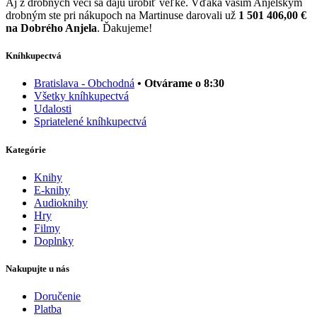
Aj z drobných vecí sa dajú urobiť veľké. Vďaka vašim Anjelským
drobným ste pri nákupoch na Martinuse darovali už
1 501 406,00 €
na Dobrého Anjela
. Ďakujeme!
Kníhkupectvá
Bratislava - Obchodná
• Otvárame o 8:30
Všetky kníhkupectvá
Udalosti
Spriatelené kníhkupectvá
Kategórie
Knihy
E-knihy
Audioknihy
Hry
Filmy
Doplnky
Nakupujte u nás
Doručenie
Platba