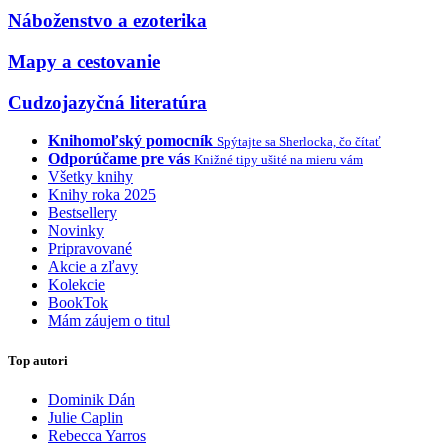
Náboženstvo a ezoterika
Mapy a cestovanie
Cudzojazyčná literatúra
Knihomoľský pomocník
Spýtajte sa Sherlocka, čo čítať
Odporúčame pre vás
Knižné tipy ušité na mieru vám
Všetky knihy
Knihy roka 2025
Bestsellery
Novinky
Pripravované
Akcie a zľavy
Kolekcie
BookTok
Mám záujem o titul
Top autori
Dominik Dán
Julie Caplin
Rebecca Yarros