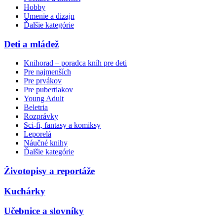
Hobby
Umenie a dizajn
Ďalšie kategórie
Deti a mládež
Knihorad – poradca kníh pre deti
Pre najmenších
Pre prvákov
Pre pubertiakov
Young Adult
Beletria
Rozprávky
Sci-fi, fantasy a komiksy
Leporelá
Náučné knihy
Ďalšie kategórie
Životopisy a reportáže
Kuchárky
Učebnice a slovníky