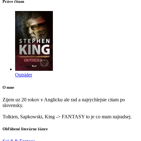
Práve čítam
Outsider
O mne
Zijem uz 20 rokov v Anglicku ale rad a najrychlejsie citam po
slovensky.
Tolkien, Sapkowski, King -> FANTASY to je co mam najradsej.
Obľúbené literárne žánre