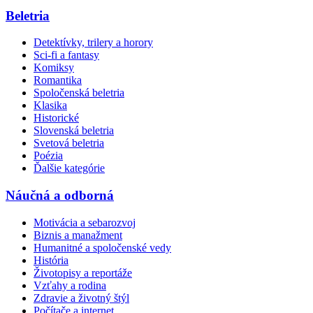
Beletria
Detektívky, trilery a horory
Sci-fi a fantasy
Komiksy
Romantika
Spoločenská beletria
Klasika
Historické
Slovenská beletria
Svetová beletria
Poézia
Ďalšie kategórie
Náučná a odborná
Motivácia a sebarozvoj
Biznis a manažment
Humanitné a spoločenské vedy
História
Životopisy a reportáže
Vzťahy a rodina
Zdravie a životný štýl
Počítače a internet