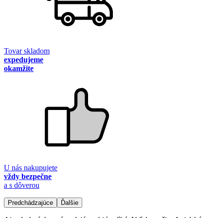
Tovar skladom
expedujeme
okamžite
U nás nakupujete
vždy bezpečne
a s dôverou
Predchádzajúce
Ďalšie