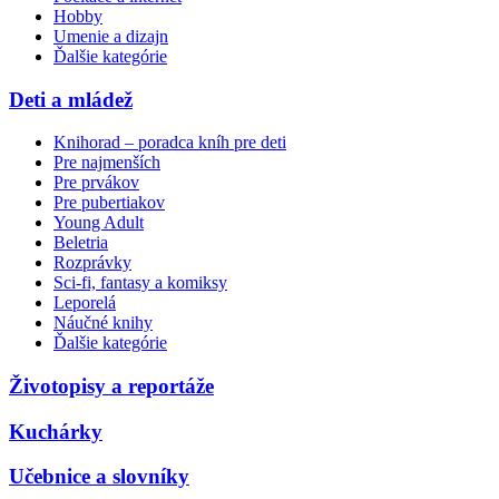
Hobby
Umenie a dizajn
Ďalšie kategórie
Deti a mládež
Knihorad – poradca kníh pre deti
Pre najmenších
Pre prvákov
Pre pubertiakov
Young Adult
Beletria
Rozprávky
Sci-fi, fantasy a komiksy
Leporelá
Náučné knihy
Ďalšie kategórie
Životopisy a reportáže
Kuchárky
Učebnice a slovníky