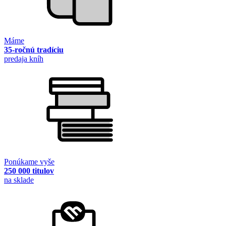
Máme
35-ročnú tradíciu
predaja kníh
Ponúkame vyše
250 000 titulov
na sklade