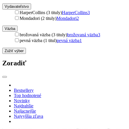
Vydavateľstvo
HarperCollins (3 tituly)
HarperCollins
3
Mondadori (2 tituly)
Mondadori
2
Väzba
brožovaná väzba (3 tituly)
brožovaná väzba
3
pevná väzba (1 titul)
pevná väzba
1
Zúžiť výber
Zoradiť
Bestsellery
Top hodnotené
Novinky
Najdrahšie
Najlacnejšie
Najvyššia zľava