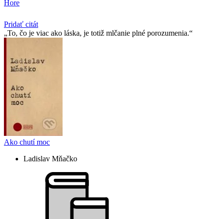
Hore
Pridať citát
To, čo je viac ako láska, je totiž mlčanie plné porozumenia.
Ako chutí moc
Ladislav Mňačko