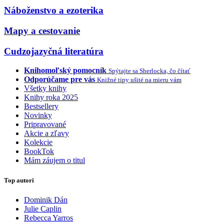
Náboženstvo a ezoterika
Mapy a cestovanie
Cudzojazyčná literatúra
Knihomoľský pomocník
Spýtajte sa Sherlocka, čo čítať
Odporúčame pre vás
Knižné tipy ušité na mieru vám
Všetky knihy
Knihy roka 2025
Bestsellery
Novinky
Pripravované
Akcie a zľavy
Kolekcie
BookTok
Mám záujem o titul
Top autori
Dominik Dán
Julie Caplin
Rebecca Yarros