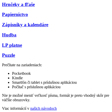
Hrnčeky a fľaše
Papiernictvo
Zápisníky a kalendáre
Hudba
LP platne
Puzzle
Prečítate na zariadeniach:
Pocketbook
Kindle
Smartfón či tablet s príslušnou aplikáciou
Počítač s príslušnou aplikáciou
Nie je možné meniť veľkosť písma, formát je preto vhodný skôr pre
väčšie obrazovky.
Viac informácií v
našich návodoch