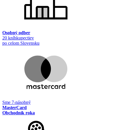
Osobný odber
20 kníhkupectiev
po celom Slovensku
Sme 7-násobný
MasterCard
Obchodník roka