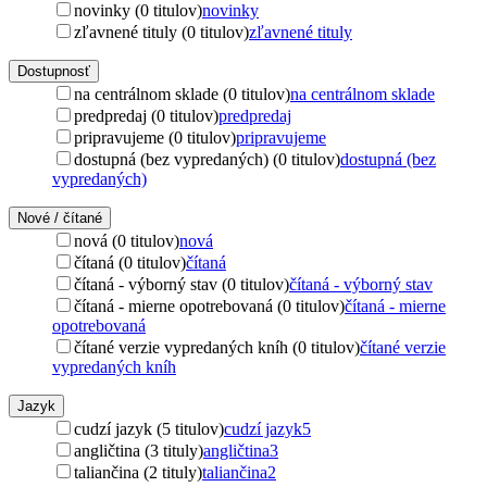
novinky (0 titulov)
novinky
zľavnené tituly (0 titulov)
zľavnené tituly
Dostupnosť
na centrálnom sklade (0 titulov)
na centrálnom sklade
predpredaj (0 titulov)
predpredaj
pripravujeme (0 titulov)
pripravujeme
dostupná (bez vypredaných) (0 titulov)
dostupná (bez
vypredaných)
Nové / čítané
nová (0 titulov)
nová
čítaná (0 titulov)
čítaná
čítaná - výborný stav (0 titulov)
čítaná - výborný stav
čítaná - mierne opotrebovaná (0 titulov)
čítaná - mierne
opotrebovaná
čítané verzie vypredaných kníh (0 titulov)
čítané verzie
vypredaných kníh
Jazyk
cudzí jazyk (5 titulov)
cudzí jazyk
5
angličtina (3 tituly)
angličtina
3
taliančina (2 tituly)
taliančina
2