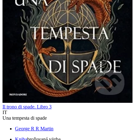
Il trono di spade. Libro 3
IT
Una tempesta di spade
George R R Martin
Kniha
brožovaná väzba