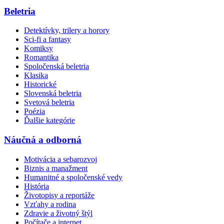
Beletria
Detektívky, trilery a horory
Sci-fi a fantasy
Komiksy
Romantika
Spoločenská beletria
Klasika
Historické
Slovenská beletria
Svetová beletria
Poézia
Ďalšie kategórie
Náučná a odborná
Motivácia a sebarozvoj
Biznis a manažment
Humanitné a spoločenské vedy
História
Životopisy a reportáže
Vzťahy a rodina
Zdravie a životný štýl
Počítače a internet