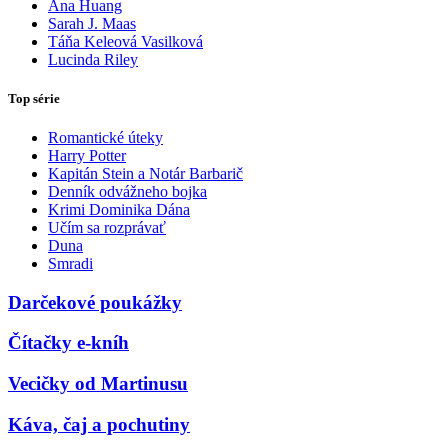
Ana Huang
Sarah J. Maas
Táňa Keleová Vasilková
Lucinda Riley
Top série
Romantické úteky
Harry Potter
Kapitán Stein a Notár Barbarič
Denník odvážneho bojka
Krimi Dominika Dána
Učím sa rozprávať
Duna
Smradi
Darčekové poukážky
Čítačky e-kníh
Vecičky od Martinusu
Káva, čaj a pochutiny