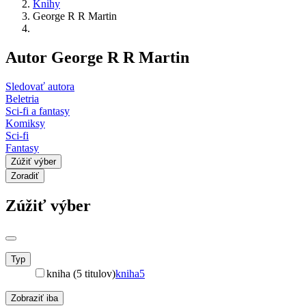
Knihy
George R R Martin
Autor George R R Martin
Sledovať autora
Beletria
Sci-fi a fantasy
Komiksy
Sci-fi
Fantasy
Zúžiť výber
Zoradiť
Zúžiť výber
Typ
kniha (5 titulov)
kniha
5
Zobraziť iba