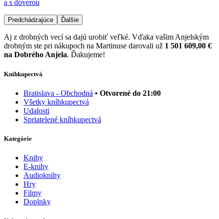
a s dôverou
Predchádzajúce
Ďalšie
Aj z drobných vecí sa dajú urobiť veľké. Vďaka vašim Anjelským
drobným ste pri nákupoch na Martinuse darovali už
1 501 609,00 €
na Dobrého Anjela
. Ďakujeme!
Kníhkupectvá
Bratislava - Obchodná
• Otvorené do 21:00
Všetky kníhkupectvá
Udalosti
Spriatelené kníhkupectvá
Kategórie
Knihy
E-knihy
Audioknihy
Hry
Filmy
Doplnky