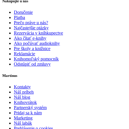
Nakupujte u nás
Doručenie
Platba
Prečo práve u nás?
Najčastejšie otázky
Rezervácia v kníhkupectve
Ako čítať e-knihy
Ako počúvať audioknihy
Pre školy a knižnice
Reklamácie
Knihomoľský pomocník
Odstúpiť od zmluvy
Martinus
Kontakty
Náš príbeh
Náš blog
Knihovrátok
Partnerský systém
Pridaj sa k nám
Marketing
Náš labák
Prehlásenie o cookies