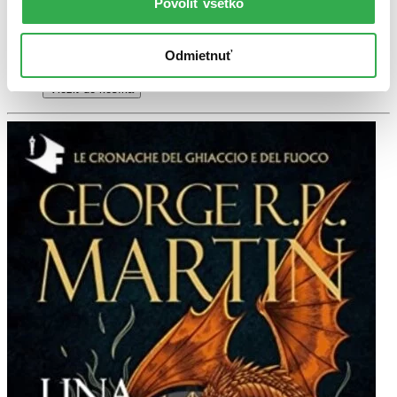
Povoliť všetko
Do 4 – 5 dní
Tento produkt momentálne nemáme na sklade, ale zvyčajne
vám ho vieme zabezpečiť a odoslať do 4 – 5 dní. A
Odmietnuť
posnažíme sa aj trochu rýchlejšie!
Pridať do zoznamu
Vložiť do košíka