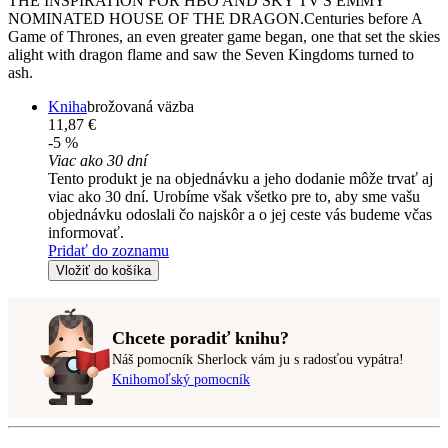
THE INSPIRATION FOR HBO AND SKY TV'S EMMY
NOMINATED HOUSE OF THE DRAGON.Centuries before A
Game of Thrones, an even greater game began, one that set the skies
alight with dragon flame and saw the Seven Kingdoms turned to
ash.
Kniha
brožovaná väzba
11,87 €
-5 %
Viac ako 30 dní
Tento produkt je na objednávku a jeho dodanie môže trvať aj
viac ako 30 dní. Urobíme však všetko pre to, aby sme vašu
objednávku odoslali čo najskôr a o jej ceste vás budeme včas
informovať.
Pridať do zoznamu
Vložiť do košíka
Chcete poradiť knihu?
Náš pomocník Sherlock vám ju s radosťou vypátra!
Knihomoľský pomocník