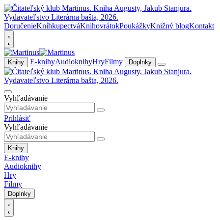
Doručenie
Kníhkupectvá
Knihovrátok
Poukážky
Knižný blog
Kontakt
E-knihy
Audioknihy
Hry
Filmy
Knihy
Doplnky
Vyhľadávanie
Prihlásiť
Vyhľadávanie
Knihy
E-knihy
Audioknihy
Hry
Filmy
Doplnky