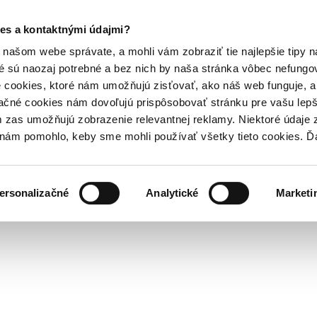
es a kontaktnými údajmi?
našom webe správate, a mohli vám zobraziť tie najlepšie tipy n
é sú naozaj potrebné a bez nich by naša stránka vôbec nefung
 cookies, ktoré nám umožňujú zisťovať, ako náš web funguje, a 
ačné cookies nám dovoľujú prispôsobovať stránku pre vašu lepši
zas umožňujú zobrazenie relevantnej reklamy. Niektoré údaje z
y nám pomohlo, keby sme mohli používať všetky tieto cookies. 
ersonalizačné
Analytické
Marketi