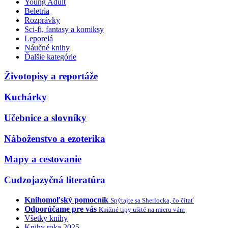
Young Adult
Beletria
Rozprávky
Sci-fi, fantasy a komiksy
Leporelá
Náučné knihy
Ďalšie kategórie
Životopisy a reportáže
Kuchárky
Učebnice a slovníky
Náboženstvo a ezoterika
Mapy a cestovanie
Cudzojazyčná literatúra
Knihomoľský pomocník
Spýtajte sa Sherlocka, čo čítať
Odporúčame pre vás
Knižné tipy ušité na mieru vám
Všetky knihy
Knihy roka 2025