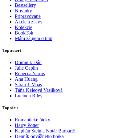
Bestsellery
Novinky
Pripravované
Akcie a zľavy
Kolekcie
BookTok
Mám záujem o titul
Top autori
Dominik Dán
Julie Caplin
Rebecca Yarros
Ana Huang
Sarah J. Maas
Táňa Keleová Vasilková
Lucinda Riley
Top série
Romantické úteky
Harry Potter
Kapitán Stein a Notár Barbarič
Denník odvážneho bojka