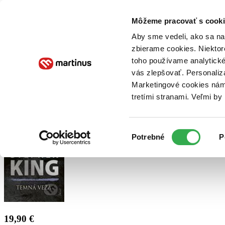
Doručenie
Kníhkupectvá
Knihovrátok
Poukážky
Knižný blog
Kontakt
Môžeme pracovať s cooki
Aby sme vedeli, ako sa na 
zbierame cookies. Niektor
E-knihy
Audioknihy
Hry
Filmy
Knihy
Doplnky
toho používame analytické
vás zlepšovať. Personaliz
Vyhľadávanie
Marketingové cookies nám 
tretími stranami. Veľmi b
Prihlásiť
Výber
Potrebné
P
súhlasu
19,90 €