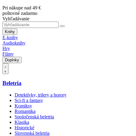
Pri nákupe nad 49 €
poštovné zadarmo
Vyhľadávanie
Knihy
E-knihy
Audioknihy
Hry
Filmy
Doplnky
Beletria
Detektívky, trilery a horory
Sci-fi a fantasy
Komiksy
Romantika
Spoločenská beletria
Klasika
Historické
Slovenská beletria