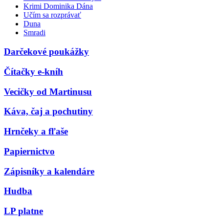
Krimi Dominika Dána
Učím sa rozprávať
Duna
Smradi
Darčekové poukážky
Čítačky e-kníh
Vecičky od Martinusu
Káva, čaj a pochutiny
Hrnčeky a fľaše
Papiernictvo
Zápisníky a kalendáre
Hudba
LP platne