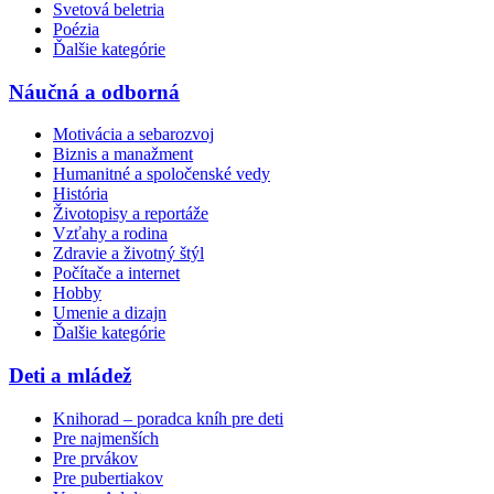
Svetová beletria
Poézia
Ďalšie kategórie
Náučná a odborná
Motivácia a sebarozvoj
Biznis a manažment
Humanitné a spoločenské vedy
História
Životopisy a reportáže
Vzťahy a rodina
Zdravie a životný štýl
Počítače a internet
Hobby
Umenie a dizajn
Ďalšie kategórie
Deti a mládež
Knihorad – poradca kníh pre deti
Pre najmenších
Pre prvákov
Pre pubertiakov