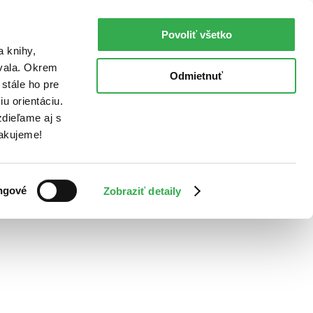
Povoliť všetko
a knihy,
ovala. Okrem
Odmietnuť
stále ho pre
u orientáciu.
dieľame aj s
Ďakujeme!
ngové
Zobraziť detaily