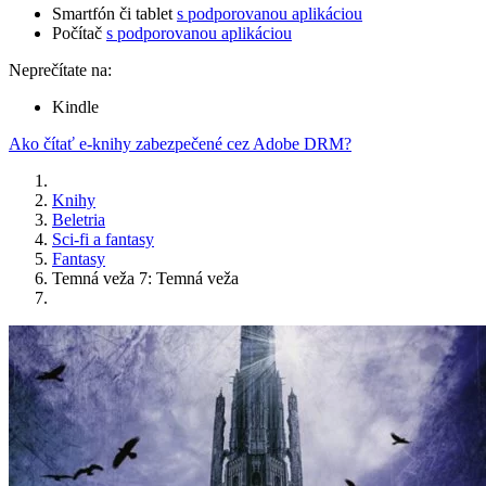
Smartfón či tablet
s podporovanou aplikáciou
Počítač
s podporovanou aplikáciou
Neprečítate na:
Kindle
Ako čítať e-knihy zabezpečené cez Adobe DRM?
Knihy
Beletria
Sci-fi a fantasy
Fantasy
Temná veža 7: Temná veža