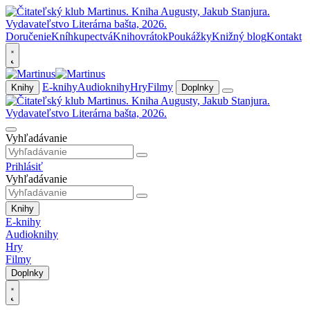
Doručenie
Kníhkupectvá
Knihovrátok
Poukážky
Knižný blog
Kontakt
E-knihy
Audioknihy
Hry
Filmy
Knihy
Doplnky
Vyhľadávanie
Prihlásiť
Vyhľadávanie
Knihy
E-knihy
Audioknihy
Hry
Filmy
Doplnky