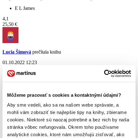
E L James
4,1
25,50 €
Lucia Šimová
prečítala knihu
01.10.2022 12:23
Môžeme pracovať s cookies a kontaktnými údajmi?
Aby sme vedeli, ako sa na našom webe správate, a
mohli vám zobraziť tie najlepšie tipy na knihy, zbierame
cookies. Niektoré sú naozaj potrebné a bez nich by naša
stránka vôbec nefungovala. Okrem toho používame
analytické cookies, ktoré nám umožňujú zisťovať, ako
Divergencia (kolekcia troch titulov v brožovanej väzbe)