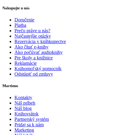
Nakupujte u nás
Doručenie
Platba
Prečo práve u nás?
Najčastejšie otázky
Rezervácia v kníhkupectve
Ako čítať e-knihy
Ako počúvať audioknihy
Pre školy a knižnice
Reklamácie
Knihomoľský pomocník
Odstúpiť od zmluvy
Martinus
Kontakty
Náš príbeh
Náš blog
Knihovrátok
Partnerský systém
Pridaj sa k nám
Marketing