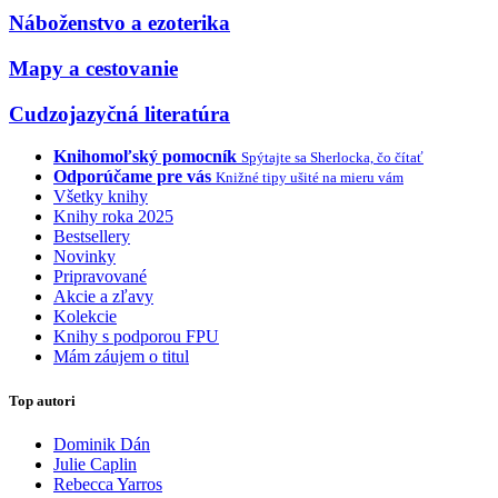
Náboženstvo a ezoterika
Mapy a cestovanie
Cudzojazyčná literatúra
Knihomoľský pomocník
Spýtajte sa Sherlocka, čo čítať
Odporúčame pre vás
Knižné tipy ušité na mieru vám
Všetky knihy
Knihy roka 2025
Bestsellery
Novinky
Pripravované
Akcie a zľavy
Kolekcie
Knihy s podporou FPU
Mám záujem o titul
Top autori
Dominik Dán
Julie Caplin
Rebecca Yarros