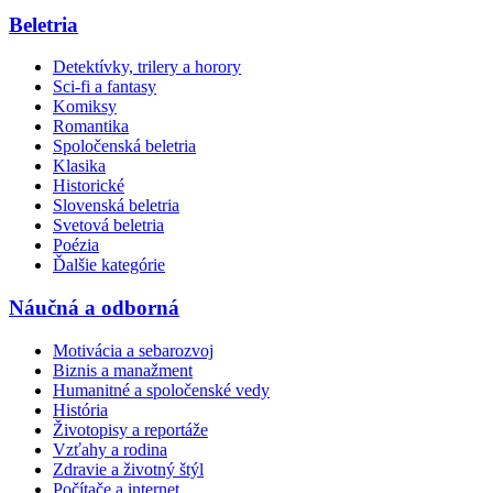
Beletria
Detektívky, trilery a horory
Sci-fi a fantasy
Komiksy
Romantika
Spoločenská beletria
Klasika
Historické
Slovenská beletria
Svetová beletria
Poézia
Ďalšie kategórie
Náučná a odborná
Motivácia a sebarozvoj
Biznis a manažment
Humanitné a spoločenské vedy
História
Životopisy a reportáže
Vzťahy a rodina
Zdravie a životný štýl
Počítače a internet