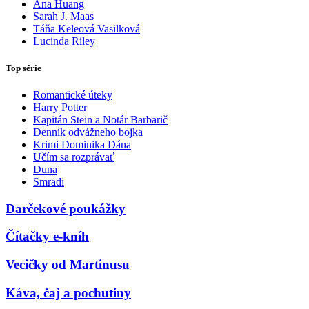
Ana Huang
Sarah J. Maas
Táňa Keleová Vasilková
Lucinda Riley
Top série
Romantické úteky
Harry Potter
Kapitán Stein a Notár Barbarič
Denník odvážneho bojka
Krimi Dominika Dána
Učím sa rozprávať
Duna
Smradi
Darčekové poukážky
Čítačky e-kníh
Vecičky od Martinusu
Káva, čaj a pochutiny