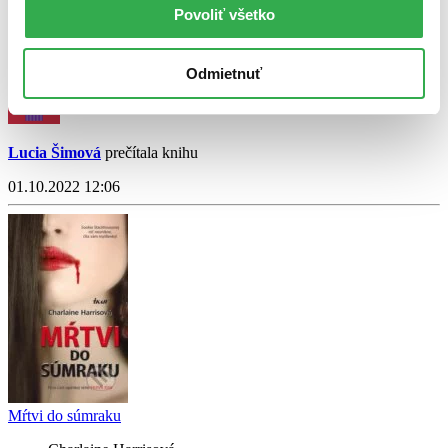
Stephenie Meyer
Povoliť všetko
4,2
6,39 €
Odmietnuť
Lucia Šimová
prečítala knihu
01.10.2022 12:06
Mŕtvi do súmraku