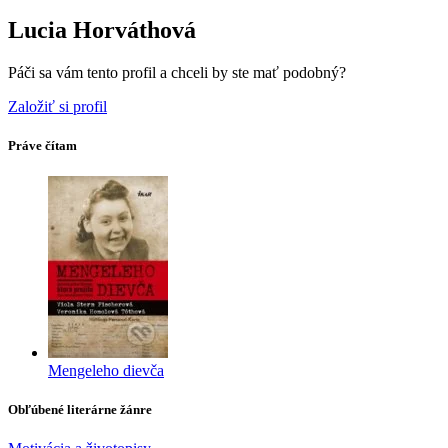
Lucia Horváthová
Páči sa vám tento profil a chceli by ste mať podobný?
Založiť si profil
Práve čítam
Mengeleho dievča
Obľúbené literárne žánre