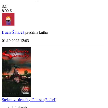
3,1
8,90 €
Lucia Šimová
prečítala knihu
01.10.2022 12:03
Stefanove denníky: Pomsta (3. diel)
L.J. Smith