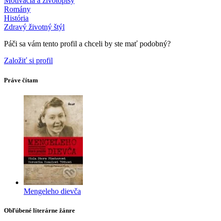
Motivácia a životopisy
Romány
História
Zdravý životný štýl
Páči sa vám tento profil a chceli by ste mať podobný?
Založiť si profil
Práve čítam
Mengeleho dievča
Obľúbené literárne žánre