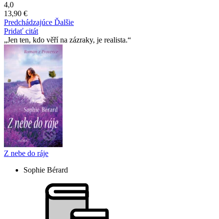
4,0
13,90 €
Predchádzajúce
Ďalšie
Pridať citát
Jen ten, kdo věří na zázraky, je realista.
Z nebe do ráje
Sophie Bérard