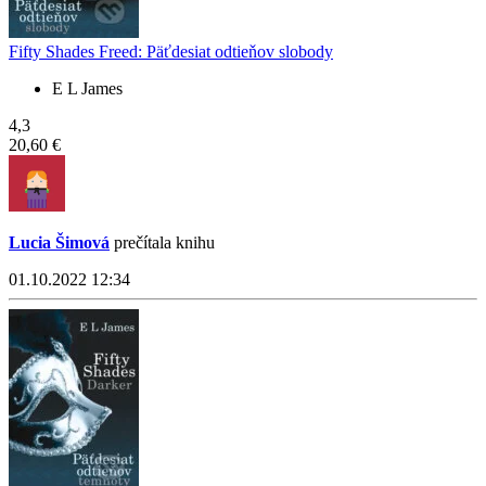
Fifty Shades Freed: Päťdesiat odtieňov slobody
E L James
4,3
20,60 €
Lucia Šimová
prečítala knihu
01.10.2022 12:34