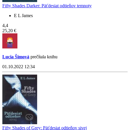
Fifty Shades Darker: Päťdesiat odtieňov temnoty
E L James
4,4
25,20 €
Lucia Šimová
prečítala knihu
01.10.2022 12:34
Fifty Shades of Grey: Päťdesiat odtieňov sivej