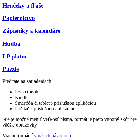
Hrnčeky a fľaše
Papiernictvo
Zápisníky a kalendáre
Hudba
LP platne
Puzzle
Prečítate na zariadeniach:
Pocketbook
Kindle
Smartfón či tablet s príslušnou aplikáciou
Počítač s príslušnou aplikáciou
Nie je možné meniť veľkosť písma, formát je preto vhodný skôr pre
väčšie obrazovky.
Viac informácií v
našich návodoch