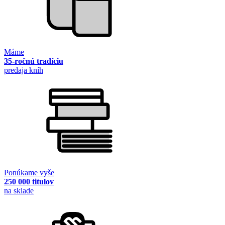
Máme
35-ročnú tradíciu
predaja kníh
Ponúkame vyše
250 000 titulov
na sklade