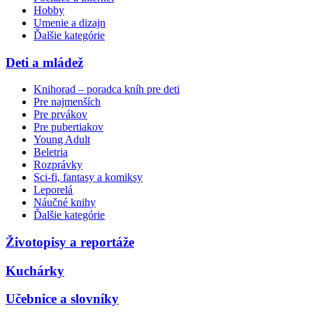
Hobby
Umenie a dizajn
Ďalšie kategórie
Deti a mládež
Knihorad – poradca kníh pre deti
Pre najmenších
Pre prvákov
Pre pubertiakov
Young Adult
Beletria
Rozprávky
Sci-fi, fantasy a komiksy
Leporelá
Náučné knihy
Ďalšie kategórie
Životopisy a reportáže
Kuchárky
Učebnice a slovníky