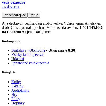
vždy bezpečne
a s dôverou
Predchádzajúce
Ďalšie
Aj z drobných vecí sa dajú urobiť veľké. Vďaka vašim Anjelským
drobným ste pri nákupoch na Martinuse darovali už
1 501 145,00 €
na Dobrého Anjela
. Ďakujeme!
Kníhkupectvá
Bratislava - Obchodná
• Otvárame o 8:30
Všetky kníhkupectvá
Udalosti
Spriatelené kníhkupectvá
Kategórie
Knihy
E-knihy
Audioknihy
Hry
Filmy
Doplnky