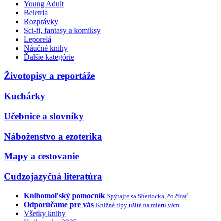
Young Adult
Beletria
Rozprávky
Sci-fi, fantasy a komiksy
Leporelá
Náučné knihy
Ďalšie kategórie
Životopisy a reportáže
Kuchárky
Učebnice a slovníky
Náboženstvo a ezoterika
Mapy a cestovanie
Cudzojazyčná literatúra
Knihomoľský pomocník
Spýtajte sa Sherlocka, čo čítať
Odporúčame pre vás
Knižné tipy ušité na mieru vám
Všetky knihy