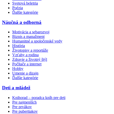
Svetová beletria
Poézia
Ďalšie kategórie
Náučná a odborná
Motivácia a sebarozvoj
Biznis a manažment
Humanitné a spoločenské vedy
História
Životopisy a reportáže
Vzťahy a rodina
Zdravie a životný štýl
Počítače a internet
Hobby
Umenie a dizajn
Ďalšie kategórie
Deti a mládež
Knihorad – poradca kníh pre deti
Pre najmenších
Pre prvákov
Pre pubertiakov