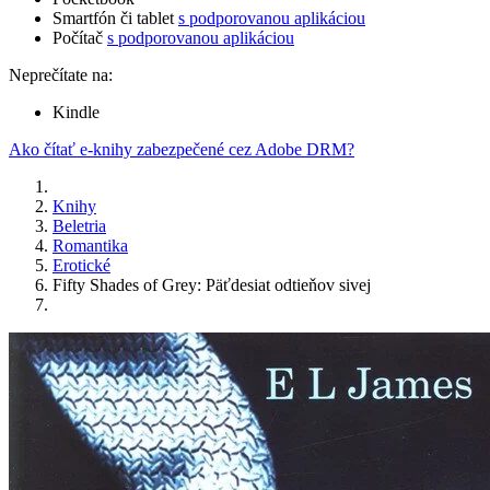
Smartfón či tablet
s podporovanou aplikáciou
Počítač
s podporovanou aplikáciou
Neprečítate na:
Kindle
Ako čítať e-knihy zabezpečené cez Adobe DRM?
Knihy
Beletria
Romantika
Erotické
Fifty Shades of Grey: Päťdesiat odtieňov sivej