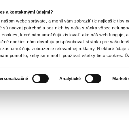
es a kontaktnými údajmi?
našom webe správate, a mohli vám zobraziť tie najlepšie tipy n
é sú naozaj potrebné a bez nich by naša stránka vôbec nefung
 cookies, ktoré nám umožňujú zisťovať, ako náš web funguje, a 
ačné cookies nám dovoľujú prispôsobovať stránku pre vašu lepši
zas umožňujú zobrazenie relevantnej reklamy. Niektoré údaje z
y nám pomohlo, keby sme mohli používať všetky tieto cookies. 
ersonalizačné
Analytické
Marketi