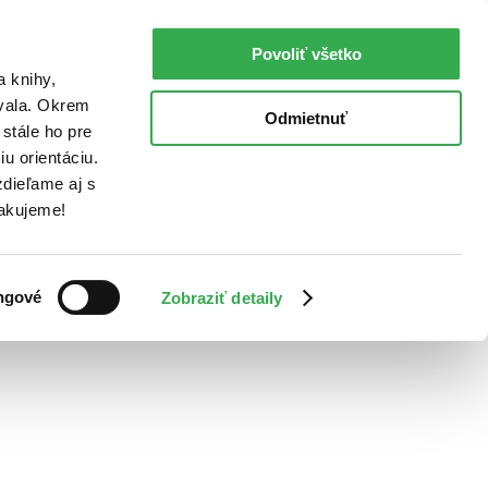
Povoliť všetko
a knihy,
ovala. Okrem
Odmietnuť
stále ho pre
u orientáciu.
dieľame aj s
Ďakujeme!
ngové
Zobraziť detaily