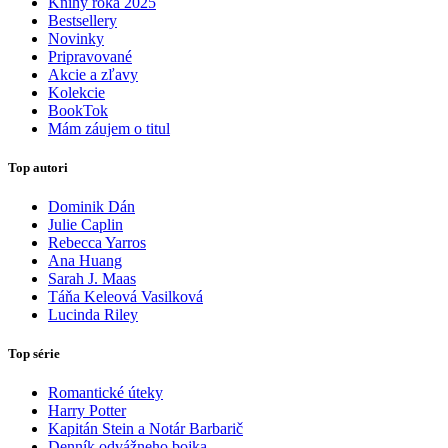
Knihy roka 2025
Bestsellery
Novinky
Pripravované
Akcie a zľavy
Kolekcie
BookTok
Mám záujem o titul
Top autori
Dominik Dán
Julie Caplin
Rebecca Yarros
Ana Huang
Sarah J. Maas
Táňa Keleová Vasilková
Lucinda Riley
Top série
Romantické úteky
Harry Potter
Kapitán Stein a Notár Barbarič
Denník odvážneho bojka