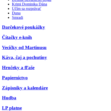
Krimi Dominika Dána
Učím sa rozprávať
Duna
Smradi
Darčekové poukážky
Čítačky e-kníh
Vecičky od Martinusu
Káva, čaj a pochutiny
Hrnčeky a fľaše
Papiernictvo
Zápisníky a kalendáre
Hudba
LP platne