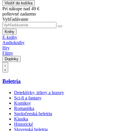
Vložiť do košíka
Pri nákupe nad 49 €
poštovné zadarmo
Vyhľadávanie
Knihy
E-knihy
Audioknihy
Hry
Filmy
Doplnky
Beletria
Detektívky, trilery a horory
Sci-fi a fantasy
Komiksy
Romantika
Spoločenská beletria
Klasika
Historické
Slovenská beletria