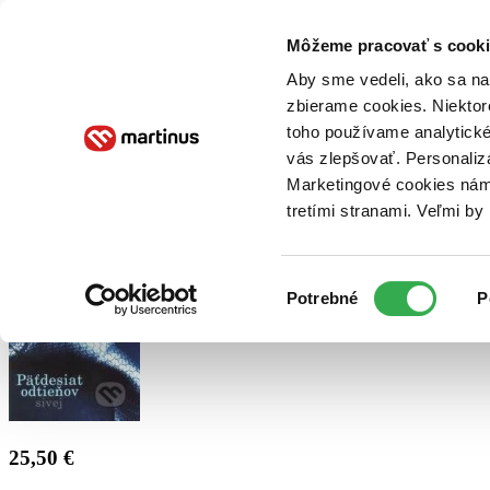
Doručenie
Kníhkupectvá
Knihovrátok
Poukážky
Knižný blog
Kontakt
Môžeme pracovať s cooki
Aby sme vedeli, ako sa na 
zbierame cookies. Niektor
E-knihy
Audioknihy
Hry
Filmy
Knihy
Doplnky
toho používame analytické
vás zlepšovať. Personaliz
Vyhľadávanie
Marketingové cookies nám 
tretími stranami. Veľmi b
Prihlásiť
Výber
Potrebné
P
súhlasu
25,50 €