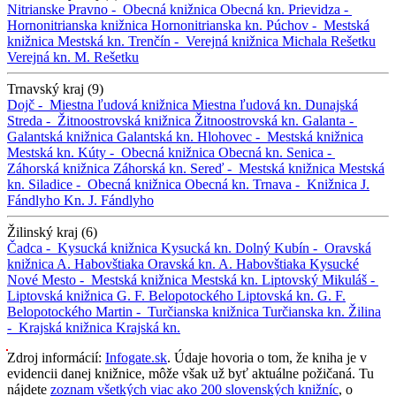
Nitrianske Pravno -
Obecná knižnica
Obecná kn.
Prievidza -
Hornonitrianska knižnica
Hornonitrianska kn.
Púchov -
Mestská
knižnica
Mestská kn.
Trenčín -
Verejná knižnica Michala Rešetku
Verejná kn. M. Rešetku
Trnavský kraj (9)
Dojč -
Miestna ľudová knižnica
Miestna ľudová kn.
Dunajská
Streda -
Žitnoostrovská knižnica
Žitnoostrovská kn.
Galanta -
Galantská knižnica
Galantská kn.
Hlohovec -
Mestská knižnica
Mestská kn.
Kúty -
Obecná knižnica
Obecná kn.
Senica -
Záhorská knižnica
Záhorská kn.
Sereď -
Mestská knižnica
Mestská
kn.
Siladice -
Obecná knižnica
Obecná kn.
Trnava -
Knižnica J.
Fándlyho
Kn. J. Fándlyho
Žilinský kraj (6)
Čadca -
Kysucká knižnica
Kysucká kn.
Dolný Kubín -
Oravská
knižnica A. Habovštiaka
Oravská kn. A. Habovštiaka
Kysucké
Nové Mesto -
Mestská knižnica
Mestská kn.
Liptovský Mikuláš -
Liptovská knižnica G. F. Belopotockého
Liptovská kn. G. F.
Belopotockého
Martin -
Turčianska knižnica
Turčianska kn.
Žilina
-
Krajská knižnica
Krajská kn.
Zdroj informácií:
Infogate.sk
. Údaje hovoria o tom, že kniha je v
evidencii danej knižnice, môže však už byť aktuálne požičaná. Tu
nájdete
zoznam všetkých viac ako 200 slovenských knižníc
, o