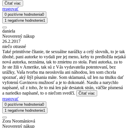
Čítať viac
reagovať
0 pozitívne hodnotenia
0
1 negatívne hodnotenie
1
daniela
Neoverený nákup
26.2.2017
niečo otrasné
Také primitívne čítanie, tie sexuálne narážky a celý slovník, to je tak
úbohé, pani autorke to vydali pre jej meno, keby to predložila nejaká
nová autorka, neznáma, tak to zmietnu zo stola. Pani autorka, za to
že ste žili v Amerike, tak sú z Vás vydavatelia potentovaní, bez
urážky, Vaša tvorba ma neoslovila ani náhodou, len som chcela
spoznať, aký štýl písania máte. Som sklamaná, už len na titulku dať
vyfotenú Gavinovu mužnosť a je to dokonalé. Nasilu a narychlo
napísané, už z toho, že to má len pár desiatok strán, väčšie písmená
a nariedko napísané, to o niečom svedčí.
Čítať viac
reagovať
0 pozitívne hodnotenia
0
1 negatívne hodnotenie
1
Zora Neomániová
Neoverený nákup