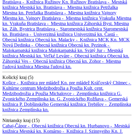
Bratislava -
Knižnica Ružinov
Kn. Ružinov
Bratislava -
Mestská
knižnica
Mestská kn.
Bratislava -
Miestna knižnica Petržalka
Miestna kn. Petržalka
Bratislava -
Miestna knižnica Vajnory
Miestna kn. Vajnory
Bratislava -
Miestna knižnica Vrakuňa
Miestna
kn. Vrakuňa
Bratislava -
Miestna knižnica Záhorská Byst.
Miestna
kn. Záh. Bystrica
Bratislava -
Staromestská knižnica
Staromestská
kn.
Bratislava -
Univerzitná knižnica
Univerzitná kn.
Častá -
Obecná knižnica
Obecná kn.
Malacky -
Knižnica MCK
Kn. MCK
Nová Dedinka -
Obecná knižnica
Obecná kn.
Pezinok -
Malokarpatská knižnica
Malokarpatská kn.
Svätý Jur -
Mestská
knižnica
Mestská kn.
Veľké Leváre -
Obecná knižnica
Obecná kn.
Záhorská Ves -
Obecná knižnica
Obecná kn.
Zohor -
Miestna
ľudová knižnica
Miestna ľudová kn.
Košický kraj (5)
Košice -
Knižnica pre mládež
Kn. pre mládež
Kráľovský Chlmec -
Kultúrne centrum Medzibodrožia a Použia
Kult. cent.
Medzibodrožia a Použia
Michalovce -
Zemplínska knižnica G.
Zvonického
Zemplínska kn. G. Zvonického
Rožňava -
Gemerská
knižnica P. Dobšinského
Gemerská knižnica
Trebišov -
Zemplínska
knižnica
Zemplínska kn.
Nitriansky kraj (15)
Cabaj-Čápor -
Obecná knižnica
Obecná kn.
Hurbanovo -
Mestská
knižnica
Mestská kn.
Komárno -
Knižnica J. Szinnyeiho
Kn. J.