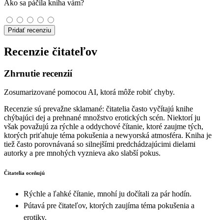
Ako sa páčila kniha vám?
Pridať recenziu
Recenzie čitateľov
Zhrnutie recenzií
Zosumarizované pomocou AI, ktorá môže robiť chyby.
Recenzie sú prevažne sklamané: čitatelia často vyčítajú knihe
chýbajúci dej a prehnané množstvo erotických scén. Niektorí ju
však považujú za rýchle a oddychové čítanie, ktoré zaujme tých,
ktorých priťahuje téma pokušenia a newyorská atmosféra. Kniha je
tiež často porovnávaná so silnejšími predchádzajúcimi dielami
autorky a pre mnohých vyznieva ako slabší pokus.
Čitatelia oceňujú
Rýchle a ľahké čítanie, mnohí ju dočítali za pár hodín.
Pútavá pre čitateľov, ktorých zaujíma téma pokušenia a
erotiky.