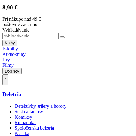
8,90 €
Pri nákupe nad 49 €
poštovné zadarmo
Vyhľadávanie
Knihy
E-knihy
Audioknihy
Hry
Filmy
Doplnky
Beletria
Detektívky, trilery a horory
Sci-fi a fantasy
Komiksy
Romantika
Spoločenská beletria
Klasika