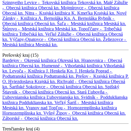
Szinnyeiho
Levice -
Tekovská knižnica
Tekovská kn.
Malé Zálužie
-
Obecná knižnica
Obecná kn.
Mojmírovce -
Obecná knižnica
Obecná kn.
Nitra -
Krajská knižnica K. Kmeťka
Krajská kn.
Nové
Zámky -
Knižnica A. Bernoláka
Kn. A. Bernoláka
Rybník -
Obecná knižnica
Obecná kn.
Šaľa -
Mestská knižnica
Mestská kn.
Štúrovo -
Mestská knižnica
Mestská kn.
Topoľčany -
Tribečská
knižnica
Tribečská kn.
Veľké Zálužie -
Obecná knižnica
Obecná
kn.
Výčapy-Opatovce -
Obecná knižnica
Obecná kn.
Želiezovce -
Mestská knižnica
Mestská kn.
Prešovský kraj (15)
Bardejov -
Okresná knižnica
Okresná kn.
Hranovnica -
Obecná
knižnica
Obecná kn.
Humenné -
Vihorlatská knižnica
Vihorlatská
kn.
Levoča -
Knižnica J. Henkela
Kn. J. Henkela
Poprad -
Podtatranská knižnica
Podtatranská kn.
Prešov -
Krajská knižnica P.
O. Hviezdoslava
Krajská kn.
Richvald -
Obecná knižnica
Obecná
kn.
Šarišské Sokolovce -
Obecná knižnica
Obecná kn.
Spišský
Štiavnik -
Obecná knižnica
Obecná kn.
Stará Ľubovňa -
Ľubovnianska knižnica
Ľubovnianska kn.
Svidník -
Podduklianska
knižnica
Podduklianska kn.
Veľký Šariš -
Mestská knižnica
Mestská kn.
Vranov nad Topľou -
Hornozemplínska knižnica
Hornozemplínska kn.
Vyšný Žipov -
Obecná knižnica
Obecná kn.
Záborské -
Obecná knižnica
Obecná kn.
Trenčiansky kraj (4)