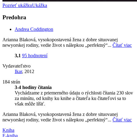
Pozrieť ukážku
Ukážka
Predohra
Andrea Coddington
Arianna Blaková, vysokopostavená žena z dobre situovanej
newyorskej rodiny, vedie život s nálepkou „perfektný“...
Čítať viac
3,1
95 hodnotení
Vydavateľstvo
Ikar
, 2012
184 strán
3-4 hodiny čítania
Vychádzame z priemerného údaju o rýchlosti čítania 230 slov
za minútu, od knihy ku knihe a čitateľa ku čitateľovi sa to
však môže líšiť.
Arianna Blaková, vysokopostavená žena z dobre situovanej
newyorskej rodiny, vedie život s nálepkou „perfektný“...
Čítať viac
Kniha
E-kniha