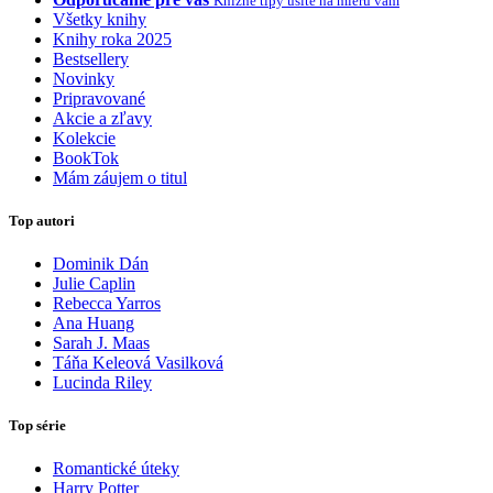
Knižné tipy ušité na mieru vám
Všetky knihy
Knihy roka 2025
Bestsellery
Novinky
Pripravované
Akcie a zľavy
Kolekcie
BookTok
Mám záujem o titul
Top autori
Dominik Dán
Julie Caplin
Rebecca Yarros
Ana Huang
Sarah J. Maas
Táňa Keleová Vasilková
Lucinda Riley
Top série
Romantické úteky
Harry Potter