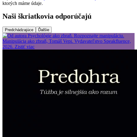
ktorých máme údaje.
Naši škriatkovia odporúčajú
Predchádzajúce
Ďalšie