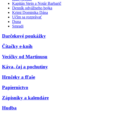
Kapitán Stein a Notár Barbarič
Denník odvážneho bojka
Krimi Dominika Dána
Učím sa rozprávať
Duna
Smradi
Darčekové poukážky
Čítačky e-kníh
Vecičky od Martinusu
Káva, čaj a pochutiny
Hrnčeky a fľaše
Papiernictvo
Zápisníky a kalendáre
Hudba