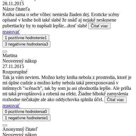
28.11.2015
Názor čitateľa
Kniha sama o sebe vôbec neniesla žiaden dej. Eroticke scény
opísané v knihe boli také slabé že snáď aj nejaké neskusene
pubertiacky by to napísali lepšie...dosť slabé
Čítať viac
reagovať
1 pozitívne hodnotenie
1
3 negatívne hodnotenia
3
Martina
Neoverený nákup
27.11.2015
Rozporuplné
Tak ja vám neviem. Možno keby kniha nebola z prostredia, ktoré je
mi úplne cudzie a možno keby nebola taká preexponovaná v
intímnych "scénach", tak by som ju asi ohodnotila lepšie. Ale prišla
mi taká prvoplánová a robená na efekt. Žiadne hlboké zamyslenia
rozhodne nečakajte ale ako oddychovka splnila účel.
Čítať viac
reagovať
0 pozitívne hodnotenia
0
1 negatívne hodnotenie
1
Anonymný čitateľ
Neoverený nákup