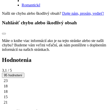
Romantické
Našli ste chybu alebo škodlivý obsah?
Dajte nám, prosím, vedieť!
Nahlásiť chybu alebo škodlivý obsah
Máte o knihe viac informácií ako je na tejto stránke alebo ste našli
chybu? Budeme vám veľmi vďační, ak nám pomôžete s doplnením
informácií na našich stránkach.
Hodnotenia
3,1
/ 5
95 hodnotení
23
18
18
15
21