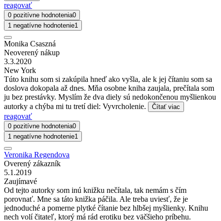
reagovať
0 pozitívne hodnotenia
0
1 negatívne hodnotenie
1
Monika Csaszná
Neoverený nákup
3.3.2020
New York
Túto knihu som si zakúpila hneď ako vyšla, ale k jej čítaniu som sa
doslova dokopala až dnes. Mňa osobne kniha zaujala, prečítala som
ju bez prestávky. Myslím že dva diely sú nedokončenou myšlienkou
autorky a chýba mi tu tretí diel: Vyvrcholenie.
Čítať viac
reagovať
0 pozitívne hodnotenia
0
1 negatívne hodnotenie
1
Veronika Regendova
Overený zákazník
5.1.2019
Zaujímavé
Od tejto autorky som inú knižku nečítala, tak nemám s čím
porovnať. Mne sa táto knižka páčila. Ale treba uviesť, že je
jednoduché a pomerne plytké čítanie bez hlbšej myšlienky. Knihu
nech volí čitateľ, ktorý má rád erotiku bez väčšieho príbehu.