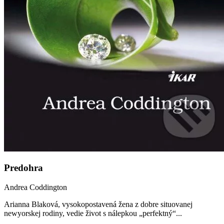
Predohra
Andrea Coddington
Arianna Blaková, vysokopostavená žena z dobre situovanej
newyorskej rodiny, vedie život s nálepkou „perfektný“...