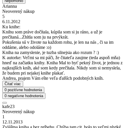
Nepomohlo
Arianna
Neoverený nákup
5
6.11.2012
Ku knihe:
Knihu som práve dočítala, kúpila som si ju ráno, a už je
prečítaná...Zhltla som ju na prvýkrát.
Pokušenia sú v živote na každom rohu, je len na nás , či sa im
oddáme, alebo odoláme :o)
Kniha na zamyslenie, je tuzba silnejsia ako rozum ? :)
K autorke: Veľmi sa mi páči, že čitateľa zaujme (teda aspoň mňa)
hneď na začiatku knihy. Kniha Mal to byť pekný život, je jednou z
najkrajších kníh, aké som kedy prečítala. Nikdy som si nemyslela,
že budem pri nejakej knihe plakať.
Andrea, prajem Vám ešte veľa ďalších podobných kníh.
Čítať viac
0 pozitívne hodnotenia
0 negatívne hodnotenia
kafe23
Neoverený nákup
1
12.11.2013
Zvláštna kniha a bez príbehu. Chýba tam cit, bolo to veľmi plytké ...