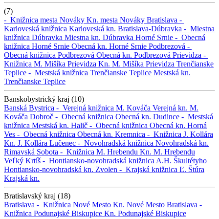
(7)
-
Knižnica mesta Nováky
Kn. mesta Nováky
Bratislava -
Karloveská knižnica
Karloveská kn.
Bratislava-Dúbravka -
Miestna
knižnica Dúbravka
Miestna kn. Dúbravka
Horné Srnie -
Obecná
knižnica Horné Srnie
Obecná kn. Horné Srnie
Podbrezová -
Obecná knižnica Podbrezová
Obecná kn. Podbrezová
Prievidza -
Knižnica M. Mišíka Prievidza
Kn. M. Mišíka Prievidza
Trenčianske
Teplice -
Mestská knižnica Trenčianske Teplice
Mestská kn.
Trenčianske Teplice
Banskobystrický kraj (10)
Banská Bystrica -
Verejná knižnica M. Kováča
Verejná kn. M.
Kováča
Dobroč -
Obecná knižnica
Obecná kn.
Dudince -
Mestská
knižnica
Mestská kn.
Halič -
Obecná knižnica
Obecná kn.
Horná
Ves -
Obecná knižnica
Obecná kn.
Kremnica -
Knižnica J. Kollára
Kn. J. Kollára
Lučenec -
Novohradská knižnica
Novohradská kn.
Rimavská Sobota -
Knižnica M. Hrebendu
Kn. M. Hrebendu
Veľký Krtíš -
Hontiansko-novohradská knižnica A.H. Škultétyho
Hontiansko-novohradská kn.
Zvolen -
Krajská knižnica Ľ. Štúra
Krajská kn.
Bratislavský kraj (18)
Bratislava -
Knižnica Nové Mesto
Kn. Nové Mesto
Bratislava -
Knižnica Podunajské Biskupice
Kn. Podunajské Biskupice