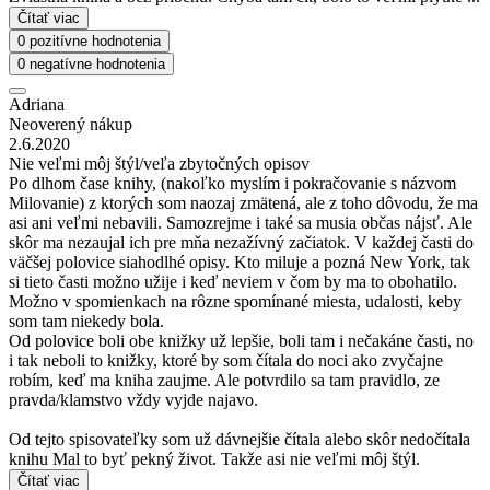
Čítať viac
0 pozitívne hodnotenia
0 negatívne hodnotenia
Adriana
Neoverený nákup
2.6.2020
Nie veľmi môj štýl/veľa zbytočných opisov
Po dlhom čase knihy, (nakoľko myslím i pokračovanie s názvom
Milovanie) z ktorých som naozaj zmätená, ale z toho dôvodu, že ma
asi ani veľmi nebavili. Samozrejme i také sa musia občas nájsť. Ale
skôr ma nezaujal ich pre mňa nezažívný začiatok. V každej časti do
väčšej polovice siahodlhé opisy. Kto miluje a pozná New York, tak
si tieto časti možno užije i keď neviem v čom by ma to obohatilo.
Možno v spomienkach na rôzne spomínané miesta, udalosti, keby
som tam niekedy bola.
Od polovice boli obe knižky už lepšie, boli tam i nečakáne časti, no
i tak neboli to knižky, ktoré by som čítala do noci ako zvyčajne
robím, keď ma kniha zaujme. Ale potvrdilo sa tam pravidlo, ze
pravda/klamstvo vždy vyjde najavo.
Od tejto spisovateľky som už dávnejšie čítala alebo skôr nedočítala
knihu Mal to byť pekný život. Takže asi nie veľmi môj štýl.
Čítať viac