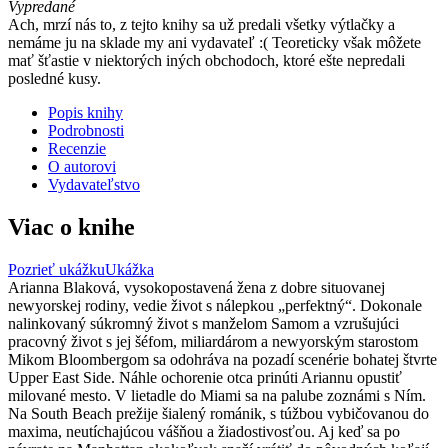
Vypredané
Ach, mrzí nás to, z tejto knihy sa už predali všetky výtlačky a
nemáme ju na sklade my ani vydavateľ :( Teoreticky však môžete
mať šťastie v niektorých iných obchodoch, ktoré ešte nepredali
posledné kusy.
Popis knihy
Podrobnosti
Recenzie
O autorovi
Vydavateľstvo
Viac o knihe
Pozrieť ukážku
Ukážka
Arianna Blaková, vysokopostavená žena z dobre situovanej
newyorskej rodiny, vedie život s nálepkou „perfektný“. Dokonale
nalinkovaný súkromný život s manželom Samom a vzrušujúci
pracovný život s jej šéfom, miliardárom a newyorským starostom
Mikom Bloombergom sa odohráva na pozadí scenérie bohatej štvrte
Upper East Side. Náhle ochorenie otca prinúti Ariannu opustiť
milované mesto. V lietadle do Miami sa na palube zoznámi s Ním.
Na South Beach prežije šialený románik, s túžbou vybičovanou do
maxima, neutíchajúcou vášňou a žiadostivosťou. Aj keď sa po