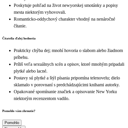
Poskytuje pohľad na život newyorskej smotánky a popisy
mesta niektorým vyhovovali.
Romanticko-oddychový charakter vhodný na nenáročné
čítanie.
Čitatelia ďalej hodnotia
Prakticky chýba dej; mnohí hovoria o slabom alebo žiadnom
príbehu.
Príliš veľa sexuálnych scén a opisov, ktoré mnohým pripadali
plytké alebo lacné.
Postavy sú plytké a štýl písania pripomína telenovelu; dielo
sklamalo v porovnaní s predchádzajúcimi knihami autorky.
Opakované spomínanie značiek a opisovanie New Yorku
niektorým recenzentom vadilo.
Pomohlo vám zhrnutie?
Pomohlo