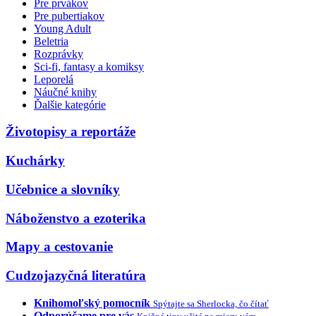
Pre prvákov
Pre pubertiakov
Young Adult
Beletria
Rozprávky
Sci-fi, fantasy a komiksy
Leporelá
Náučné knihy
Ďalšie kategórie
Životopisy a reportáže
Kuchárky
Učebnice a slovníky
Náboženstvo a ezoterika
Mapy a cestovanie
Cudzojazyčná literatúra
Knihomoľský pomocník
Spýtajte sa Sherlocka, čo čítať
Odporúčame pre vás