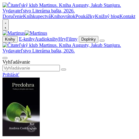
Doručenie
Kníhkupectvá
Knihovrátok
Poukážky
Knižný blog
Kontakt
E-knihy
Audioknihy
Hry
Filmy
Knihy
Doplnky
Vyhľadávanie
Prihlásiť