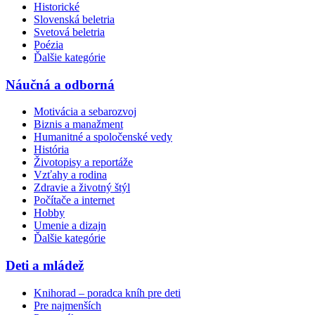
Historické
Slovenská beletria
Svetová beletria
Poézia
Ďalšie kategórie
Náučná a odborná
Motivácia a sebarozvoj
Biznis a manažment
Humanitné a spoločenské vedy
História
Životopisy a reportáže
Vzťahy a rodina
Zdravie a životný štýl
Počítače a internet
Hobby
Umenie a dizajn
Ďalšie kategórie
Deti a mládež
Knihorad – poradca kníh pre deti
Pre najmenších