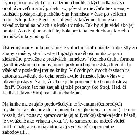
kyberpunku, magického realizmu a budhistických odkazov sa
odohráva veľmi silný príbeh Jax, pôvodne dievčaťa bez mena, v
kulisách postapokalyptického San Francisca v čase po veľkom
more. Kto je Jax? Predstav si dievča v kožennej bunde so
zrkadlovkami na očiach a s kušou v ruke. Tak by si ju videl ako jej
priateľ. Ako tvoj nepriateľ by bola pre teba len duchom, ktorého
nemôžeš nikdy polapiť.
Ústredný motív príbehu sa nesie v duchu konfrontácie hrubej sily zo
strany armády, ktorú vedie Brigadýr a akéhosi hnutia odporu
zloženého prevažne z preživších „umelcov“ rôzneho druhu formou
gándhiovskou kombinovanou s prvkami boja mestských geríl. To
však až v poslednej tretine knihy. V úvodných dvoch častiach ťa
autorka zasväcuje do deja, predstavuje ti mesto, jeho výjavy a
hlavné postavy. Na to, že akcie je tu pomenej, text som doslova
„žral“. Okrem Jax ma zaujali aj také postavy ako Stroj, Had, či
Kniha. Hlavne Stroj mal silnú charizmu.
Na knihe ma zaujalo predovšetkým to kvantum rôznorodých
myšlienok a šplechov (ten o amerckej vlajke nemal chybu :) Tempo,
rozsah, dej, postavy, spracovanie (aj to fyzické) skrátka jedna báseň,
je vyvážené ako vrhacia dýka. Ty to samozrejme môžeš vidieť
trochu inak, ale u mňa autorka aj vydavateľ stopercentne
zabodovali…