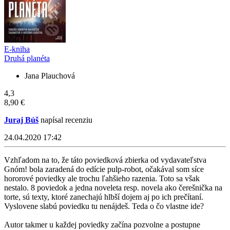
E-kniha
Druhá planéta
Jana Plauchová
4,3
8,90 €
Juraj Búš
napísal recenziu
24.04.2020 17:42
Vzhľadom na to, že táto poviedková zbierka od vydavateľstva
Gnóm! bola zaradená do edície pulp-robot, očakával som síce
hororové poviedky ale trochu ľahšieho razenia. Toto sa však
nestalo. 8 poviedok a jedna noveleta resp. novela ako čerešnička na
torte, sú texty, ktoré zanechajú hlbší dojem aj po ich prečítaní.
Vyslovene slabú poviedku tu nenájdeš. Teda o čo vlastne ide?
Autor takmer u každej poviedky začína pozvolne a postupne