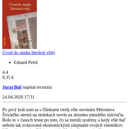
Úvod do studia literární vědy
Eduard Petrů
4,4
9,35 €
Juraj Búš
napísal recenziu
24.04.2020 17:31
Po prvý krát som sa s článkami vtedy ešte novinára Miroslava
Švického stretol na stránkach novín na sklonku minulého tisícročia.
Bolo to v časoch tesne po tom, čo sa menili systémy a kedy ešte tlač
nebola tak zväzovaná ekonomickými záujmami svojich vlastníkov.