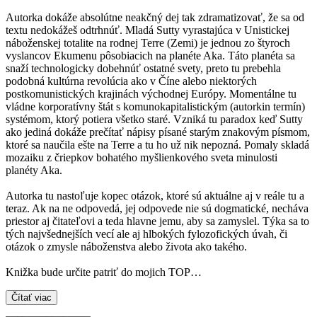
Autorka dokáže absolútne neakčný dej tak zdramatizovať, že sa od
textu nedokážeš odtrhnúť. Mladá Sutty vyrastajúca v Unistickej
náboženskej totalite na rodnej Terre (Zemi) je jednou zo štyroch
vyslancov Ekumenu pôsobiacich na planéte Aka. Táto planéta sa
snaží technologicky dobehnúť ostatné svety, preto tu prebehla
podobná kultúrna revolúcia ako v Číne alebo niektorých
postkomunistických krajinách východnej Európy. Momentálne tu
vládne korporatívny štát s komunokapita­listickým (autorkin termín)
systémom, ktorý potiera všetko staré. Vzniká tu paradox keď Sutty
ako jediná dokáže prečítať nápisy písané starým znakovým písmom,
ktoré sa naučila ešte na Terre a tu ho už nik nepozná. Pomaly skladá
mozaiku z čriepkov bohatého myšlienkového sveta minulosti
planéty Aka.
Autorka tu nastoľuje kopec otázok, ktoré sú aktuálne aj v reále tu a
teraz. Ak na ne odpovedá, jej odpovede nie sú dogmatické, necháva
priestor aj čitateľovi a teda hlavne jemu, aby sa zamyslel. Týka sa to
tých najvšednejších vecí ale aj hlbokých fylozofických úvah, či
otázok o zmysle náboženstva alebo života ako takého.
Knižka bude určite patriť do mojich TOP…
Čítať viac