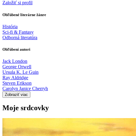
Založiť si profil
Obľúbené literárne žánre
História
Sci-fi & Fantasy
Odborná literatúra
Obľúbení autori
Jack London
George Orwell
Ursula K. Le Guin
Ray Aldridge
Steven Erikson
Carolyn Janice Cherryh
Zobraziť viac
Moje srdcovky