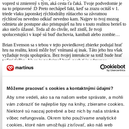
vopred si zmierený s tým, aká cesta ťa čaká. Tvoje podvedomie je
na to pripravené :D Preto nechápeš fakt, keď sa zrazu ocitáš v 1.
triede vlaku japonskej rýchlodráhy rútiaceho sa závratnou
rýchlosťou nevedno odkiaľ nevedno kam. Najprv to tvoj mozog
odmieta ale postupne ako pristupuješ na hru s touto realitou berieš to
ako niečo úžasné. Teda až do chvíle, než zistíš, že tvoji
spolucestujúci v kupé sú buď duchovia, kanibali alebo zombie…
Brian Evenson sa s tebou v tejto poviedkovej zbierke podujal hrať
hru na realitu, ktorá môže byť vnímaná aj inak. Táto jeho hra však
vyžaduje tvoju spoluprácu. Bez tvojej interakcie sa totiž bude hrať
veľmi ťažko. Ak sa ju podujmeš hrať, nech ti je odmenou
zmätenosť, dočasná labilita, paranoja, pocit úzkosti a dezilúzie. Pre
slabšie a labilnejšie povahy táto hra asi nie je príliš vhodná.
Poviedkovú zbierku považujem za vynikajúcu s veľmi kvalitným
spracovaním obsahovým a už tradične aj fyzickým. Jej čítanie je
Môžeme pracovať s cookies a kontaktnými údajmi?
pôžitkom napriek jej obsahu. Len taký detail: Obálka avizuje okrem
poviedok aj dve novely. To prvou je samozrejme novela Doupě , tú
Aby sme vedeli, ako sa na našom webe správate, a mohli
druhú som však hľadal márne, nakoľko poviedka Zhroucení koně
vám zobraziť tie najlepšie tipy na knihy, zbierame cookies.
ňou svojim rozsahom byť nemohla. Jediný text, ktorý by ako tak
Niektoré sú naozaj potrebné a bez nich by naša stránka
spadal rozsahovo aspoň do novelety bola klaustrofobická scifi Prach
. Ale to len tak naokraj. Ako celok si táto poviedková zbierka bez
vôbec nefungovala. Okrem toho používame analytické
debaty všetky hviezdy určite zaslúži…
cookies, ktoré nám umožňujú zisťovať, ako náš web