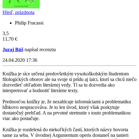
Hleď, prázdnota
Philip Fracassi
3,5
11,70 €
Juraj Búš
napísal recenziu
24.04.2020 17:36
Knižka je síce určená predovšetkým vysokoškolským študentom
filologických oborov ale na svoje si prídu aj laici, ktorí sa chcú niečo
dozvedieť ohľadom literárnej vedy. Tí sa tu dozvedia ako
interpretovať a hodnotiť literárne texty.
Prednosťou knižky je, že nezahlcuje informáciami a problematiku
hĺbkovo nespracováva. Je to len úvod, ktorý však poskytuje
dostatočný prehľad. A na prvotné stretnutie s touto problematikou
viac ako postačuje.
Knižka je rozdelená do niekoľkých častí, ktorých názvy hovoria
same za seba. V úvodnej Argumentum operis dostaneš na tanieri