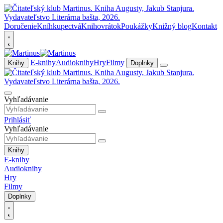
Doručenie
Kníhkupectvá
Knihovrátok
Poukážky
Knižný blog
Kontakt
E-knihy
Audioknihy
Hry
Filmy
Knihy
Doplnky
Vyhľadávanie
Prihlásiť
Vyhľadávanie
Knihy
E-knihy
Audioknihy
Hry
Filmy
Doplnky