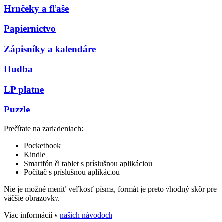
Hrnčeky a fľaše
Papiernictvo
Zápisníky a kalendáre
Hudba
LP platne
Puzzle
Prečítate na zariadeniach:
Pocketbook
Kindle
Smartfón či tablet s príslušnou aplikáciou
Počítač s príslušnou aplikáciou
Nie je možné meniť veľkosť písma, formát je preto vhodný skôr pre
väčšie obrazovky.
Viac informácií v
našich návodoch