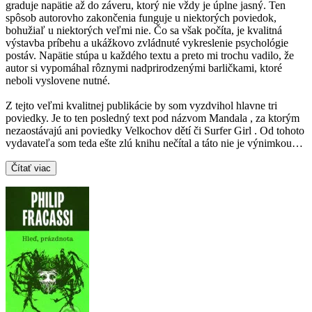
graduje napätie až do záveru, ktorý nie vždy je úplne jasný. Ten
spôsob autorovho zakončenia funguje u niektorých poviedok,
bohužiaľ u niektorých veľmi nie. Čo sa však počíta, je kvalitná
výstavba príbehu a ukážkovo zvládnuté vykreslenie psychológie
postáv. Napätie stúpa u každého textu a preto mi trochu vadilo, že
autor si vypomáhal rôznymi nadprirodzenými barličkami, ktoré
neboli vyslovene nutné.
Z tejto veľmi kvalitnej publikácie by som vyzdvihol hlavne tri
poviedky. Je to ten posledný text pod názvom Mandala , za ktorým
nezaostávajú ani poviedky Velkochov dětí či Surfer Girl . Od tohoto
vydavateľa som teda ešte zlú knihu nečítal a táto nie je výnimkou…
Čítať viac