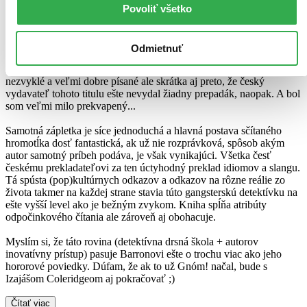
nesmrteľní drsní hrdinovia inkasujúci i rozdávajúci rany akosi stratili
Povoliť všetko
svoju pútavosť. Postupom veku človek skrátka oceňuje u knihy iné
kvality.
Odmietnuť
Túto knihu som zobral do rúk len z toho dôvodu, že som pred
nedávnom čítal Barronove hororové poviedky, ktoré boli trochu
nezvyklé a veľmi dobre písané ale skrátka aj preto, že český
vydavateľ tohoto titulu ešte nevydal žiadny prepadák, naopak. A bol
som veľmi milo prekvapený...
Samotná zápletka je síce jednoduchá a hlavná postava sčítaného
hromotĺka dosť fantastická, ak už nie rozprávková, spôsob akým
autor samotný príbeh podáva, je však vynikajúci. Všetka česť
českému prekladateľovi za ten úctyhodný preklad idiomov a slangu.
Tá spústa (pop)kultúrnych odkazov a odkazov na rôzne reálie zo
života takmer na každej strane stavia túto gangsterskú detektívku na
ešte vyšší level ako je bežným zvykom. Kniha spĺňa atribúty
odpočinkového čítania ale zároveň aj obohacuje.
Myslím si, že táto rovina (detektívna drsná škola + autorov
inovatívny prístup) pasuje Barronovi ešte o trochu viac ako jeho
hororové poviedky. Dúfam, že ak to už Gnóm! načal, bude s
Izajášom Coleridgeom aj pokračovať ;)
Čítať viac