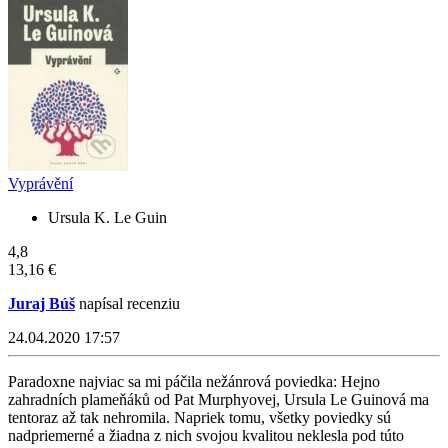
Vyprávění
Ursula K. Le Guin
4,8
13,16 €
Juraj Búš
napísal recenziu
24.04.2020 17:57
Paradoxne najviac sa mi páčila nežánrová poviedka: Hejno
zahradních plameňáků od Pat Murphyovej, Ursula Le Guinová ma
tentoraz až tak nehromila. Napriek tomu, všetky poviedky sú
nadpriemerné a žiadna z nich svojou kvalitou neklesla pod túto