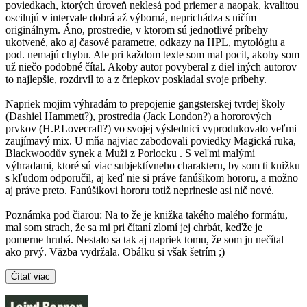
poviedkach, ktorých úroveň neklesá pod priemer a naopak, kvalitou
oscilujú v intervale dobrá až výborná, neprichádza s ničím
originálnym. Áno, prostredie, v ktorom sú jednotlivé príbehy
ukotvené, ako aj časové parametre, odkazy na HPL, mytológiu a
pod. nemajú chybu. Ale pri každom texte som mal pocit, akoby som
už niečo podobné čítal. Akoby autor povyberal z diel iných autorov
to najlepšie, rozdrvil to a z čriepkov poskladal svoje príbehy.
Napriek mojim výhradám to prepojenie gangsterskej tvrdej školy
(Dashiel Hammett?), prostredia (Jack London?) a hororových
prvkov (H.P.Lovecraft?) vo svojej výslednici vyprodukovalo veľmi
zaujímavý mix. U mňa najviac zabodovali poviedky Magická ruka,
Blackwoodův synek a Muži z Porlocku . S veľmi malými
výhradami, ktoré sú viac subjektívneho charakteru, by som ti knižku
s kľudom odporučil, aj keď nie si práve fanúšikom hororu, a možno
aj práve preto. Fanúšikovi hororu totiž neprinesie asi nič nové.
Poznámka pod čiarou: Na to že je knižka takého malého formátu,
mal som strach, že sa mi pri čítaní zlomí jej chrbát, keďže je
pomerne hrubá. Nestalo sa tak aj napriek tomu, že som ju nečítal
ako prvý. Väzba vydržala. Obálku si však šetrím ;)
Čítať viac