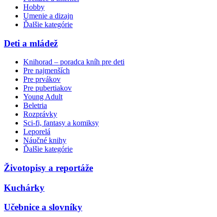
Hobby
Umenie a dizajn
Ďalšie kategórie
Deti a mládež
Knihorad – poradca kníh pre deti
Pre najmenších
Pre prvákov
Pre pubertiakov
Young Adult
Beletria
Rozprávky
Sci-fi, fantasy a komiksy
Leporelá
Náučné knihy
Ďalšie kategórie
Životopisy a reportáže
Kuchárky
Učebnice a slovníky