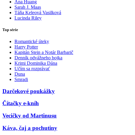
Ana Huang
Sarah J. Maas
Táňa Keleová Vasilková
Lucinda Riley
Top série
Romantické úteky
Harry Potter
Kapitán Stein a Notár Barbarič
Denník odvážneho bojka
Krimi Dominika Dána
Učím sa rozprávať
Duna
Smradi
Darčekové poukážky
Čítačky e-kníh
Vecičky od Martinusu
Káva, čaj a pochutiny