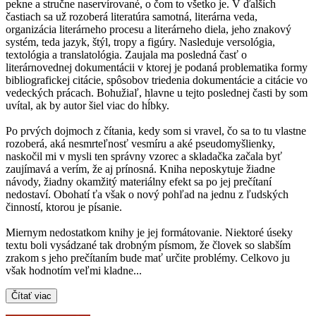
pekne a stručne naservírované, o čom to všetko je. V ďalších
častiach sa už rozoberá literatúra samotná, literárna veda,
organizácia literárneho procesu a literárneho diela, jeho znakový
systém, teda jazyk, štýl, tropy a figúry. Nasleduje versológia,
textológia a translatológia. Zaujala ma posledná časť o
literárnovednej dokumentácii v ktorej je podaná problematika formy
bibliografickej citácie, spôsobov triedenia dokumentácie a citácie vo
vedeckých prácach. Bohužiaľ, hlavne u tejto poslednej časti by som
uvítal, ak by autor šiel viac do hĺbky.
Po prvých dojmoch z čítania, kedy som si vravel, čo sa to tu vlastne
rozoberá, aká nesmrteľnosť vesmíru a aké pseudomyšlienky,
naskočil mi v mysli ten správny vzorec a skladačka začala byť
zaujímavá a verím, že aj prínosná. Kniha neposkytuje žiadne
návody, žiadny okamžitý materiálny efekt sa po jej prečítaní
nedostaví. Obohatí ťa však o nový pohľad na jednu z ľudských
činností, ktorou je písanie.
Miernym nedostatkom knihy je jej formátovanie. Niektoré úseky
textu boli vysádzané tak drobným písmom, že človek so slabším
zrakom s jeho prečítaním bude mať určite problémy. Celkovo ju
však hodnotím veľmi kladne...
Čítať viac