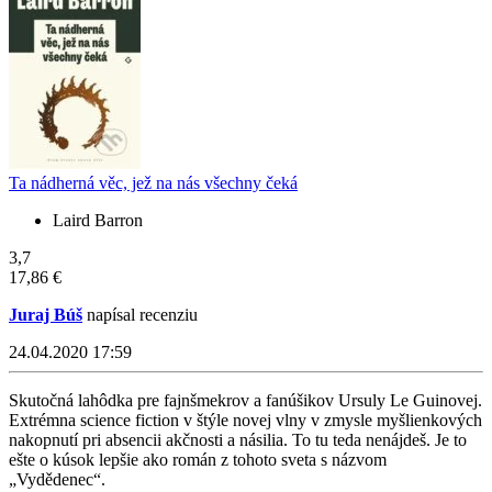
Ta nádherná věc, jež na nás všechny čeká
Laird Barron
3,7
17,86 €
Juraj Búš
napísal recenziu
24.04.2020 17:59
Skutočná lahôdka pre fajnšmekrov a fanúšikov Ursuly Le Guinovej.
Extrémna science fiction v štýle novej vlny v zmysle myšlienkových
nakopnutí pri absencii akčnosti a násilia. To tu teda nenájdeš. Je to
ešte o kúsok lepšie ako román z tohoto sveta s názvom
„Vydědenec“.