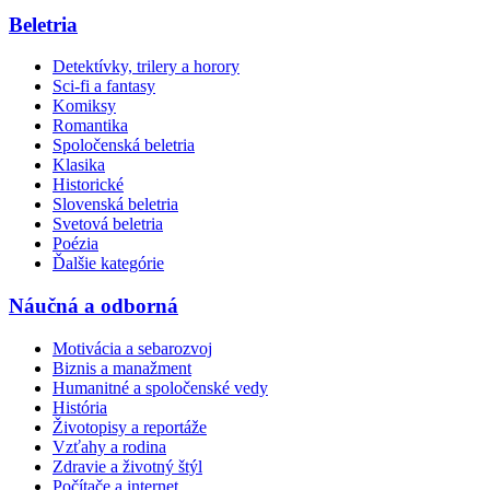
Beletria
Detektívky, trilery a horory
Sci-fi a fantasy
Komiksy
Romantika
Spoločenská beletria
Klasika
Historické
Slovenská beletria
Svetová beletria
Poézia
Ďalšie kategórie
Náučná a odborná
Motivácia a sebarozvoj
Biznis a manažment
Humanitné a spoločenské vedy
História
Životopisy a reportáže
Vzťahy a rodina
Zdravie a životný štýl
Počítače a internet