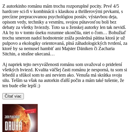
Z autorkinho románu mám trochu rozporuplné pocity. Prvé 4/5
hardcore sci-fi v kombinácii s klasikou a thrillerovými prvkami, s
precízne prepracovanou psychológiou postáv, výstavbou deja,
opisom vedy, techniky a vesmíru, svojou pútavosťou boli bez
debaty za všetky hviezdy. Toto sa u ženskej autorky len tak nevidí.
Ak by to v tomto úseku rozumne ukončila, niet o čom… Bohužiaľ
trochu smerom nadol hodnotenie zráža posledná pätina ktorá je už
pulpovo a ekologiky orientovaná, plná záhadologických tvrdení, za
ktoré by sa nemusel hambiť ani Majster Däniken či Zacharia
Sitchin, a strašne ukecaná…
Aj napriek tejto nevyváženosti románu som uvažoval o pridelení
všetkých hviezd. Kvalita väčšej časti románu je nesporná, tu som si
lebedil a sfúkol som to ani neviem ako. Venuša má skrátka svoju
silu. Teším sa však na autorkin ďalší počin a mám také tušenie, že
ten bude ešte lepší ;)
Čítať viac