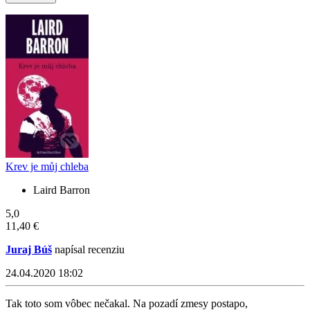
Krev je můj chleba
Laird Barron
5,0
11,40 €
Juraj Búš
napísal recenziu
24.04.2020 18:02
Tak toto som vôbec nečakal. Na pozadí zmesy postapo,