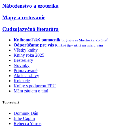
Náboženstvo a ezoterika
Mapy a cestovanie
Cudzojazyčná literatúra
Knihomoľský pomocník
Spýtajte sa Sherlocka, čo čítať
Odporúčame pre vás
Knižné tipy ušité na mieru vám
Všetky knihy
Knihy roka 2025
Bestsellery
Novinky
Pripravované
Akcie a zľavy
Kolekcie
Knihy s podporou FPU
Mám záujem o titul
Top autori
Dominik Dán
Julie Caplin
Rebecca Yarros