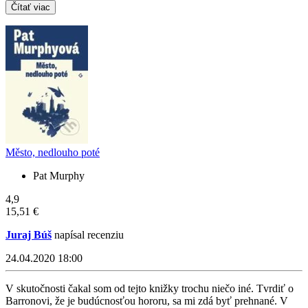
Čítať viac
Město, nedlouho poté
Pat Murphy
4,9
15,51 €
Juraj Búš
napísal recenziu
24.04.2020 18:00
V skutočnosti čakal som od tejto knižky trochu niečo iné. Tvrdiť o
Barronovi, že je budúcnosťou hororu, sa mi zdá byť prehnané. V