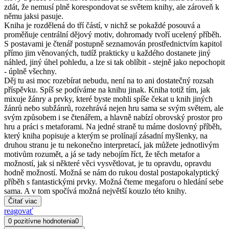
zdát, že nemusí plně korespondovat se světem knihy, ale zároveň k
němu jaksi pasuje.
Kniha je rozdělená do tří částí, v nichž se pokaždé posouvá a
proměňuje centrální dějový motiv, dohromady tvoří ucelený příběh.
S postavami je čtenář postupně seznamován prostřednictvím kapitol
přímo jim věnovaných, tudíž prakticky u každého dostanete jiný
náhled, jiný úhel pohledu, a lze si tak oblíbit - stejně jako nepochopit
- úplně všechny.
Děj tu asi moc rozebírat nebudu, není na to ani dostatečný rozsah
příspěvku. Spíš se podíváme na knihu jinak. Kniha totiž tím, jak
mixuje žánry a prvky, které byste mohli spíše čekat u knih jiných
žánrů nebo subžánrů, rozehrává nejen hru sama se svým světem, ale
svým způsobem i se čtenářem, a hlavně nabízí obrovský prostor pro
hru a práci s metaforami. Na jedné straně tu máme doslovný příběh,
který kniha popisuje a kterým se prolínají zásadní myšlenky, na
druhou stranu je tu nekonečno interpretací, jak můžete jednotlivým
motivům rozumět, a já se tady nebojím říct, že těch metafor a
možností, jak si některé věci vysvětlovat, je tu opravdu, opravdu
hodně možností. Možná se nám do rukou dostal postapokalyptický
příběh s fantastickými prvky. Možná čteme megaforu o hledání sebe
sama. A v tom spočívá možná největší kouzlo této knihy.
Čítať viac
reagovať
0 pozitívne hodnotenia
0