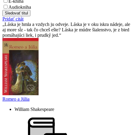
E-kniha
Audiokniha
Sledovať titul
Pridať citát
Láska je hmla a vzdych ju odveje. Láska je v oku iskra nádeje, ale
aj more sĺz - tak čo chceš ešte? Láska je múdre šialenstvo, je z bied
pomáhajúci liek, i prudký jed.
Romeo a Júlia
William Shakespeare