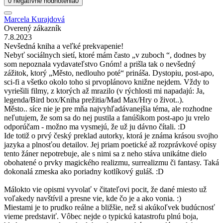
0 negatívne hodnotenia
0
Marcela Kurajdová
Overený zákazník
7.8.2023
Nevšedná kniha a veľké prekvapenie!
Nebyť sociálnych sietí, ktoré mám často „v zuboch “, dodnes by
som nepoznala vydavateľstvo Gnóm! a prišla tak o nevšedný
zážitok, ktorý „Město, nedlouho poté“ prináša. Dystopiu, post-apo,
sci-fi a všetko okolo toho si prvoplánovo knižne nejdem. Vždy to
vyriešili filmy, z ktorých až mrazilo (v rýchlosti mi napadajú: Ja,
legenda/Bird box/Kniha prežitia/Mad Max/Hry o život..).
Město.. síce nie je pre mňa najvyhľadávanejšia téma, ale rozhodne
neľutujem, že som sa do nej pustila a fanúšikom post-apo ju vrelo
odporúčam - možno ma vysmejú, že už ju dávno čítali. :D
Ide totiž o prvý český preklad autorky, ktorá je známa krásou svojho
jazyka a plnosťou detailov. Jej priam poetické až rozprávkové opisy
tento žáner nepotrebuje, ale s nimi sa z neho stáva unikátne dielo
obohatené o prvky magického realizmu, surrealizmu či fantasy. Taká
dokonalá zmeska ako poriadny kotlíkový guláš. :D
Málokto vie opismi vyvolať v čitateľovi pocit, že dané miesto už
voľakedy navštívil a presne vie, kde čo je a ako vonia. :)
Miestami je to prudko reálne a bližšie, než si akúkoľvek budúcnosť
vieme predstaviť. Vôbec nejde o typickú katastrofu plnú boja,