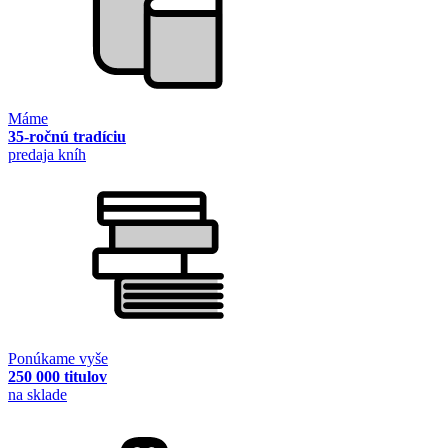
Máme
35-ročnú tradíciu
predaja kníh
Ponúkame vyše
250 000 titulov
na sklade