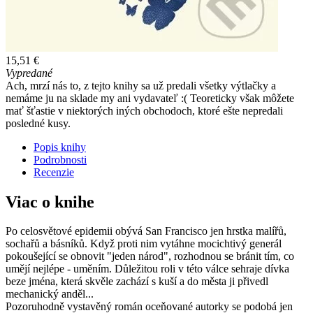
15,51 €
Vypredané
Ach, mrzí nás to, z tejto knihy sa už predali všetky výtlačky a
nemáme ju na sklade my ani vydavateľ :( Teoreticky však môžete
mať šťastie v niektorých iných obchodoch, ktoré ešte nepredali
posledné kusy.
Popis knihy
Podrobnosti
Recenzie
Viac o knihe
Po celosvětové epidemii obývá San Francisco jen hrstka malířů,
sochařů a básníků. Když proti nim vytáhne mocichtivý generál
pokoušející se obnovit "jeden národ", rozhodnou se bránit tím, co
umějí nejlépe - uměním. Důležitou roli v této válce sehraje dívka
beze jména, která skvěle zachází s kuší a do města ji přivedl
mechanický anděl...
Pozoruhodně vystavěný román oceňované autorky se podobá jen