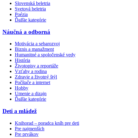
Slovenská beletria
Svetová beletria
Poézia
Ďalšie kategórie
Náučná a odborná
Motivácia a sebarozvoj
Biznis a manažment
Humanitné a spoločenské vedy
História
Životopisy a reportáže
Vzťahy a rodina
Zdravie a životný štýl
Počítače a internet
Hobby
Umenie a dizajn
Ďalšie kategórie
Deti a mládež
Knihorad – poradca kníh pre deti
Pre najmenších
Pre prvákov