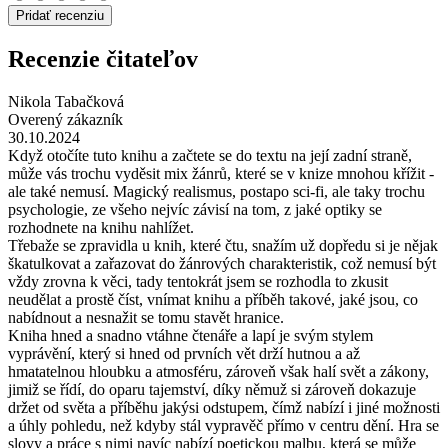
Pridať recenziu
Recenzie čitateľov
Nikola Tabačková
Overený zákazník
30.10.2024
Když otočíte tuto knihu a začtete se do textu na její zadní straně,
může vás trochu vyděsit mix žánrů, které se v knize mnohou křížit -
ale také nemusí. Magický realismus, postapo sci-fi, ale taky trochu
psychologie, ze všeho nejvíc závisí na tom, z jaké optiky se
rozhodnete na knihu nahlížet.
Třebaže se zpravidla u knih, které čtu, snažím už dopředu si je nějak
škatulkovat a zařazovat do žánrových charakteristik, což nemusí být
vždy zrovna k věci, tady tentokrát jsem se rozhodla to zkusit
neudělat a prostě číst, vnímat knihu a příběh takové, jaké jsou, co
nabídnout a nesnažit se tomu stavět hranice.
Kniha hned a snadno vtáhne čtenáře a lapí je svým stylem
vyprávění, který si hned od prvních vět drží hutnou a až
hmatatelnou hloubku a atmosféru, zároveň však halí svět a zákony,
jimiž se řídí, do oparu tajemství, díky němuž si zároveň dokazuje
držet od světa a příběhu jakýsi odstupem, čímž nabízí i jiné možnosti
a úhly pohledu, než kdyby stál vypravěč přímo v centru dění. Hra se
slovy a práce s nimi navíc nabízí poetickou malbu, která se může