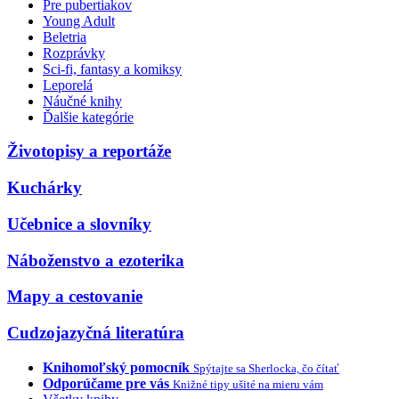
Pre pubertiakov
Young Adult
Beletria
Rozprávky
Sci-fi, fantasy a komiksy
Leporelá
Náučné knihy
Ďalšie kategórie
Životopisy a reportáže
Kuchárky
Učebnice a slovníky
Náboženstvo a ezoterika
Mapy a cestovanie
Cudzojazyčná literatúra
Knihomoľský pomocník
Spýtajte sa Sherlocka, čo čítať
Odporúčame pre vás
Knižné tipy ušité na mieru vám