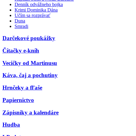
Denník odvážneho bojka
Krimi Dominika Dána
Učím sa rozprávať
Duna
Smradi
Darčekové poukážky
Čítačky e-kníh
Vecičky od Martinusu
Káva, čaj a pochutiny
Hrnčeky a fľaše
Papiernictvo
Zápisníky a kalendáre
Hudba