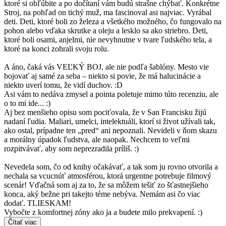
ktoré si obľúbite a po dočítaní vám budú strašne chýbať. Konkrétne
Stroj, na pohľad on tichý muž, ma fascinoval asi najviac. Vyrábal
deti. Deti, ktoré boli zo železa a všetkého možného, čo fungovalo na
pohon alebo vďaka skrutke a oleju a lesklo sa ako striebro. Deti,
ktoré boli osami, anjelmi, nie nevyhnutne v tvare ľudského tela, a
ktoré na konci zohrali svoju rolu.
A áno, čaká vás VEĽKÝ BOJ, ale nie podľa šablóny. Mesto vie
bojovať aj samé za seba – niekto si povie, že má halucinácie a
niekto uverí tomu, že vidí duchov. :D
Asi vám to nedáva zmysel a pointa poletuje mimo túto recenziu, ale
o to mi ide... :)
Aj bez menšieho opisu som pociťovala, že v San Francisku žijú
nadaní ľudia. Maliari, umelci, intelektuáli, ktorí si život užívali tak,
ako ostal, prípadne ten „pred“ ani nepoznali. Nevideli v ňom skazu
a morálny úpadok ľudstva, ale naopak. Nechcem to veľmi
rozpitvávať, aby som neprezradila príliš. :)
Nevedela som, čo od knihy očakávať, a tak som ju rovno otvorila a
nechala sa vcucnúť atmosférou, ktorá urgentne potrebuje filmový
scenár! Vďačná som aj za to, že sa môžem tešiť zo šťastnejšieho
konca, aký bežne pri takejto téme nebýva. Nemám asi čo viac
dodať. TLIESKAM!
Vybočte z komfortnej zóny ako ja a budete milo prekvapení. :)
Čítať viac