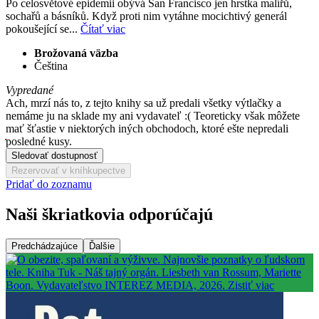
Po celosvětové epidemii obývá San Francisco jen hrstka malířů,
sochařů a básníků. Když proti nim vytáhne mocichtivý generál
pokoušející se...
Čítať viac
Brožovaná väzba
Čeština
Vypredané
Ach, mrzí nás to, z tejto knihy sa už predali všetky výtlačky a
nemáme ju na sklade my ani vydavateľ :( Teoreticky však môžete
mať šťastie v niektorých iných obchodoch, ktoré ešte nepredali
posledné kusy.
Sledovať dostupnosť
Rezervovať v kníhkupectve
Pridať do zoznamu
Naši škriatkovia odporúčajú
Predchádzajúce
Ďalšie