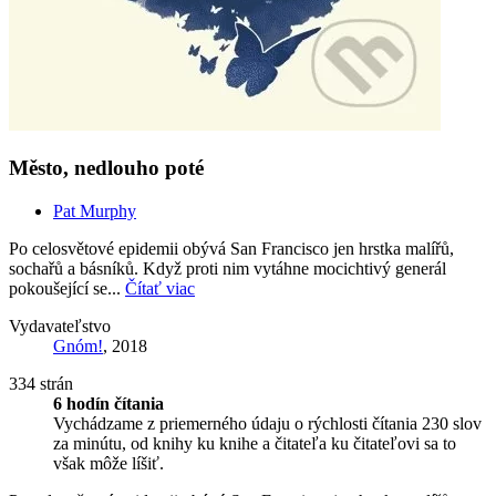
Město, nedlouho poté
Pat Murphy
Po celosvětové epidemii obývá San Francisco jen hrstka malířů,
sochařů a básníků. Když proti nim vytáhne mocichtivý generál
pokoušející se...
Čítať viac
Vydavateľstvo
Gnóm!
, 2018
334 strán
6 hodín čítania
Vychádzame z priemerného údaju o rýchlosti čítania 230 slov
za minútu, od knihy ku knihe a čitateľa ku čitateľovi sa to
však môže líšiť.