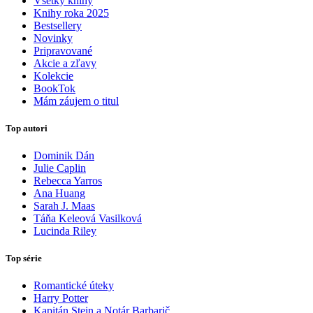
Všetky knihy
Knihy roka 2025
Bestsellery
Novinky
Pripravované
Akcie a zľavy
Kolekcie
BookTok
Mám záujem o titul
Top autori
Dominik Dán
Julie Caplin
Rebecca Yarros
Ana Huang
Sarah J. Maas
Táňa Keleová Vasilková
Lucinda Riley
Top série
Romantické úteky
Harry Potter
Kapitán Stein a Notár Barbarič