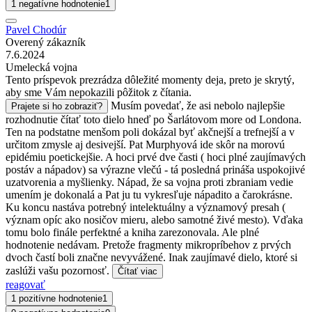
1 negatívne hodnotenie
1
Pavel Chodúr
Overený zákazník
7.6.2024
Umelecká vojna
Tento príspevok prezrádza dôležité momenty deja, preto je skrytý,
aby sme Vám nepokazili pôžitok z čítania.
Musím povedať, že asi nebolo najlepšie
Prajete si ho zobraziť?
rozhodnutie čítať toto dielo hneď po Šarlátovom more od Londona.
Ten na podstatne menšom poli dokázal byť akčnejší a trefnejší a v
určitom zmysle aj desivejší. Pat Murphyová ide skôr na morovú
epidémiu poetickejšie. A hoci prvé dve časti ( hoci plné zaujímavých
postáv a nápadov) sa výrazne vlečú - tá posledná prináša uspokojivé
uzatvorenia a myšlienky. Nápad, že sa vojna proti zbraniam vedie
umením je dokonalá a Pat ju tu vykresľuje nápadito a čarokrásne.
Ku koncu nastáva potrebný intelektuálny a významový presah (
význam opíc ako nosičov mieru, alebo samotné živé mesto). Vďaka
tomu bolo finále perfektné a kniha zarezonovala. Ale plné
hodnotenie nedávam. Pretože fragmenty mikropríbehov z prvých
dvoch častí boli značne nevyvážené. Inak zaujímavé dielo, ktoré si
zaslúži vašu pozornosť.
Čítať viac
reagovať
1 pozitívne hodnotenie
1