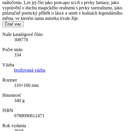
máločemu. Lze jej číst jako post-apo sci-fi s prvky fantasy, jako
vyprávění v duchu magického realismu s prvky surrealismu, jako
průzračně poetický příběh o lásce a smrti v kulisách legendárního
města, ve kterém sama autorka trvale žije.
Čítať viac
Naše katalógové číslo
308770
Počet strán
334
Väzba
brožovaná väzba
Rozmer
110×160 mm
Hmotnosť
340 g
ISBN
9788090612471
Rok vydania
2018