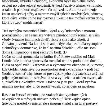
hladomoru, smradu a chudoby, ako tomu býva na plátne alebo
papieri po celosvetovej epidémii. Aj keď ľudstvo takmer vyhynulo,
ostalo ich pár, ktorí majú svetu čo odovzdať. Autorka zobrazuje
krásu umeleckej sféry a mierom zmýšľajúcich nezávislých jedincov,
ktorá dáva knihe úplne iný rozmer a ukazuje tak možnú verziu doby,
ktorá by „po“ mohla nastať.
Tiež nechýba romantická linka, ktorá z vyľudneného a morom
poznačeného San Francisca vytvára plnohodnotný román se vším
všudy (vrátane intímnych chvíľ, lásky a smrti ako takej). :)
Čo vám poviem? Na konci som ani nedýchala a zabudla vystúpiť z
električky v domnienke, že keď necítim čokoládu, ešte nie som
doma (Fíííígarooo je môj záchytný bod). :D
Občas som si spomenula na knihu Kôň Przewalského od Maji
Lunde, kde autorka spracovala rovnakú tému v podobnom duchu -
ľudia sa opäť vrátili k trhovisku a výmennému obchodu. Aj v meste,
kde Golden Gate zívajúci prázdnotou stojí ako strašiak v poli bez
škodcov zazrieť trhy, ktoré sú pre zvyšok jeho obyvateľstva akýmsi
príjemným miestnom stretávania sa a vymieňania nie len tovaru, ale
aj pikošiek z okolitých miest. Dokonca je tu pani, ktorá vydáva
miestne noviny, aby tí, čo prežili vedeli, čo sa deje za mostom.
Rastie tu čerstvá zelenina, po vrakoch áut, vyrabovaných
nákupákoch a mŕtvych uliciach pobehujú škriekajúce opice
(pôvodne nositeľky mieru, ale s morom v tele) a sú tu aj postavy,