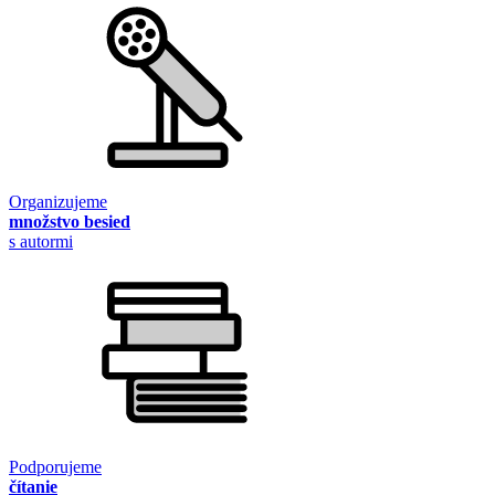
Organizujeme
množstvo besied
s autormi
Podporujeme
čítanie