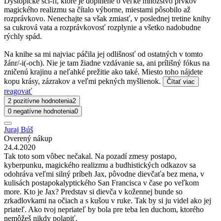
Dystopické sci-fi, ktoré je doplnené o veľké množstvo prvkov
magického realizmu sa čítalo výborne, miestami pôsobilo až
rozprávkovo. Nenechajte sa však zmiasť, v poslednej tretine knihy
sa cukrová vata a rozprávkovosť rozplynie a všetko nadobudne
rýchly spád.
Na knihe sa mi najviac páčila jej odlišnosť od ostatných v tomto
žánr/-i(-och). Nie je tam žiadne vzdávanie sa, ani prílišný fókus na
zničenú krajinu a neľahké prežitie ako také. Miesto toho nájdete
kopu krásy, zázrakov a veľmi pekných myšlienok.
Čítať viac
reagovať
2 pozitívne hodnotenia
2
0 negatívne hodnotenia
0
Juraj Búš
Overený nákup
24.4.2020
Tak toto som vôbec nečakal. Na pozadí zmesy postapo,
kyberpunku, magického realizmu a budhistických odkazov sa
odohráva veľmi silný príbeh Jax, pôvodne dievčaťa bez mena, v
kulisách postapokalyptického San Francisca v čase po veľkom
more. Kto je Jax? Predstav si dievča v kožennej bunde so
zrkadlovkami na očiach a s kušou v ruke. Tak by si ju videl ako jej
priateľ. Ako tvoj nepriateľ by bola pre teba len duchom, ktorého
nemôžeš nikdy polapiť.