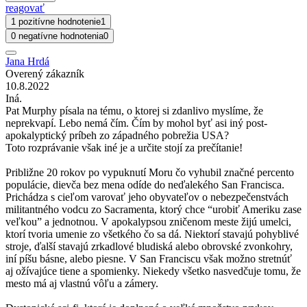
reagovať
1 pozitívne hodnotenie
1
0 negatívne hodnotenia
0
Jana Hrdá
Overený zákazník
10.8.2022
Iná.
Pat Murphy písala na tému, o ktorej si zdanlivo myslíme, že
neprekvapí. Lebo nemá čím. Čím by mohol byť asi iný post-
apokalyptický príbeh zo západného pobrežia USA?
Toto rozprávanie však iné je a určite stojí za prečítanie!
Približne 20 rokov po vypuknutí Moru čo vyhubil značné percento
populácie, dievča bez mena odíde do neďalekého San Francisca.
Prichádza s cieľom varovať jeho obyvateľov o nebezpečenstvách
militantného vodcu zo Sacramenta, ktorý chce “urobiť Ameriku zase
veľkou” a jednotnou. V apokalypsou zničenom meste žijú umelci,
ktorí tvoria umenie zo všetkého čo sa dá. Niektorí stavajú pohyblivé
stroje, ďalší stavajú zrkadlové bludiská alebo obrovské zvonkohry,
iní píšu básne, alebo piesne. V San Franciscu však možno stretnúť
aj ožívajúce tiene a spomienky. Niekedy všetko nasvedčuje tomu, že
mesto má aj vlastnú vôľu a zámery.