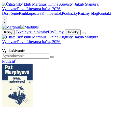
Doručenie
Kníhkupectvá
Knihovrátok
Poukážky
Knižný blog
Kontakt
E-knihy
Audioknihy
Hry
Filmy
Knihy
Doplnky
Vyhľadávanie
Prihlásiť