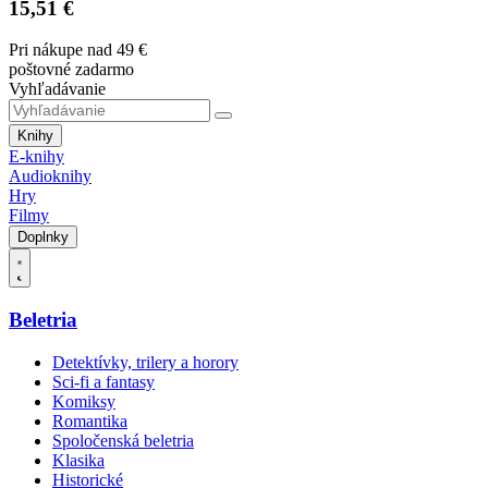
15,51 €
Pri nákupe nad 49 €
poštovné zadarmo
Vyhľadávanie
Knihy
E-knihy
Audioknihy
Hry
Filmy
Doplnky
Beletria
Detektívky, trilery a horory
Sci-fi a fantasy
Komiksy
Romantika
Spoločenská beletria
Klasika
Historické