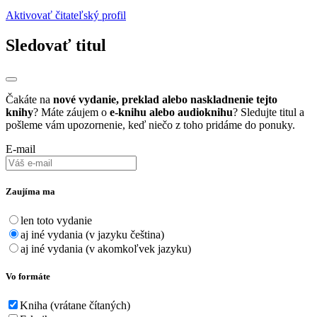
Aktivovať čitateľský profil
Sledovať titul
Čakáte na
nové vydanie, preklad alebo naskladnenie tejto
knihy
? Máte záujem o
e-knihu alebo audioknihu
? Sledujte titul a
pošleme vám upozornenie, keď niečo z toho pridáme do ponuky.
E-mail
Zaujíma ma
len toto vydanie
aj iné vydania (v jazyku čeština)
aj iné vydania (v akomkoľvek jazyku)
Vo formáte
Kniha (vrátane čítaných)