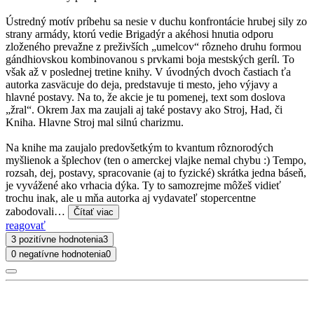
Ústredný motív príbehu sa nesie v duchu konfrontácie hrubej sily zo
strany armády, ktorú vedie Brigadýr a akéhosi hnutia odporu
zloženého prevažne z preživších „umelcov“ rôzneho druhu formou
gándhiovskou kombinovanou s prvkami boja mestských geríl. To
však až v poslednej tretine knihy. V úvodných dvoch častiach ťa
autorka zasväcuje do deja, predstavuje ti mesto, jeho výjavy a
hlavné postavy. Na to, že akcie je tu pomenej, text som doslova
„žral“. Okrem Jax ma zaujali aj také postavy ako Stroj, Had, či
Kniha. Hlavne Stroj mal silnú charizmu.
Na knihe ma zaujalo predovšetkým to kvantum rôznorodých
myšlienok a šplechov (ten o amerckej vlajke nemal chybu :) Tempo,
rozsah, dej, postavy, spracovanie (aj to fyzické) skrátka jedna báseň,
je vyvážené ako vrhacia dýka. Ty to samozrejme môžeš vidieť
trochu inak, ale u mňa autorka aj vydavateľ stopercentne
zabodovali…
Čítať viac
reagovať
3 pozitívne hodnotenia
3
0 negatívne hodnotenia
0