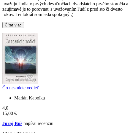
uvažujú ľudia v prvých desaťročiach dvadsiateho prvého storočia a
zaujímavé je to porovnať s uvažovaním ľudí z pred sto či dvesto
rokov. Tentokrát som teda spokojný ;)
Čítať viac
Čo nesmiete vedieť
Marián Kapolka
4,0
15,00 €
Juraj Búš
napísal recenziu