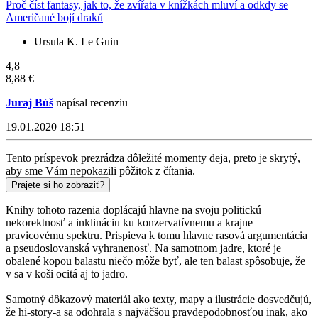
Proč číst fantasy, jak to, že zvířata v knížkách mluví a odkdy se
Američané bojí draků
Ursula K. Le Guin
4,8
8,88 €
Juraj Búš
napísal recenziu
19.01.2020 18:51
Tento príspevok prezrádza dôležité momenty deja, preto je skrytý,
aby sme Vám nepokazili pôžitok z čítania.
Prajete si ho zobraziť?
Knihy tohoto razenia doplácajú hlavne na svoju politickú
nekorektnosť a inklináciu ku konzervatívnemu a krajne
pravicovému spektru. Prispieva k tomu hlavne rasová argumentácia
a pseudoslovanská vyhranenosť. Na samotnom jadre, ktoré je
obalené kopou balastu niečo môže byť, ale ten balast spôsobuje, že
v sa v koši ocitá aj to jadro.
Samotný dôkazový materiál ako texty, mapy a ilustrácie dosvedčujú,
že hi-story-a sa odohrala s najväčšou pravdepodobnosťou inak, ako