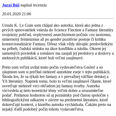
Juraj Búš
napísal recenziu
20.01.2020 21:06
Ursulu K. Le Guin som chápal ako autorku, ktorá ako jedna z
prvých spisovateliek vniesla do Science Finction a Fantasy literatúry
svojrázny pohľad, ovplyvnený anarchizmom počnúc cez taoizmus,
umiernený feminizmus až po gender pozitívne postoje či kritiku
komercionalizácie Fantasy. Dôraz však vždy dávajúc predovšetkým
na príbeh, ľudskú stránku na úkor konfliktu a násilia. Okrem jej
samotných poviedok a románov ma zaujali jej predslovy a doslovy u
niektorých publikácií, ktoré boli veľmi zaujímavé.
Preto som veľmi uvítal tento počin vydavateľstva Gnóm! a so
záujmom som si prečítal niektoré autorkine eseje v tejto publikácii.
Škoda len, že sa týkali len fantasy a v prevažnej väčšine detskej a
YA literatúry. Napriek tomu, bolo to veľmi zaujímavé čítanie, ktoré
osvetľuje niektoré veci ohľadom jej fantasy tvorby. Autorka
vie/vedela aj tieto teoretické témy veľmi dobre a zrozumiteľne
podať. Pridanou hodnotou sú aj poznámky pod čiarou spoločne s
bibliografickými odkazmi v závere na predmetnú literatúru, ktoré
dokresľujú kontext, z ktorého autorka vychádzala. Čakám preto na
nejaký ďalší podobný počin tohoto vydavateľstva.