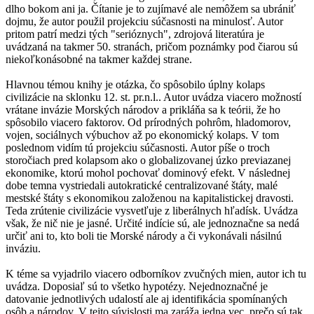
dlho bokom ani ja. Čítanie je to zujímavé ale nemôžem sa ubrániť
dojmu, že autor použil projekciu súčasnosti na minulosť. Autor
pritom patrí medzi tých "serióznych", zdrojová literatúra je
uvádzaná na takmer 50. stranách, pričom poznámky pod čiarou sú
niekoľkonásobné na takmer každej strane.
Hlavnou témou knihy je otázka, čo spôsobilo úplny kolaps
civilizácie na sklonku 12. st. pr.n.l.. Autor uvádza viacero možností
vrátane invázie Morských národov a prikláňa sa k teórii, že ho
spôsobilo viacero faktorov. Od prírodných pohrôm, hladomorov,
vojen, sociálnych výbuchov až po ekonomický kolaps. V tom
poslednom vidím tú projekciu súčasnosti. Autor píše o troch
storočiach pred kolapsom ako o globalizovanej úzko previazanej
ekonomike, ktorú mohol pochovať dominový efekt. V následnej
dobe temna vystriedali autokratické centralizované štáty, malé
mestské štáty s ekonomikou založenou na kapitalistickej dravosti.
Teda zrútenie civilizácie vysvetľuje z liberálnych hľadísk. Uvádza
však, že nič nie je jasné. Určité indície sú, ale jednoznačne sa nedá
určiť ani to, kto boli tie Morské národy a či vykonávali násilnú
inváziu.
K téme sa vyjadrilo viacero odborníkov zvučných mien, autor ich tu
uvádza. Doposiaľ sú to všetko hypotézy. Nejednoznačné je
datovanie jednotlivých udalostí ale aj identifikácia spomínaných
osôb a národov. V tejto súvislosti ma zaráža jedna vec, prečo sú tak