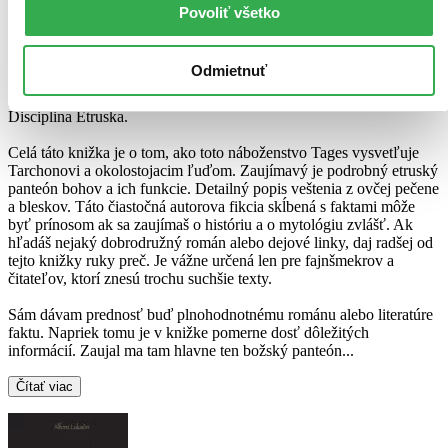
Forma, ktorú autor zvolil mi veľmi nesadla. Jedná sa o akýsi derivát
Povoliť všetko
románu, eseje, obdoby biblického príbehu a faktografickej literatúry.
Autor knižku označuje ako etruskú "Bibliu". Tages, syn boha
Genia, vnuk Najvyššieho boha Tiniu, bol bôžikom Etruskov -
Odmietnuť
Rassénov, ktorý vyskočil z vyoranej brázdy pred rozprávača tohoto
príbehu Tarchona aby Etruskom priniesol nové náboženstvo -
Disciplina Etruska.
Celá táto knižka je o tom, ako toto náboženstvo Tages vysvetľuje
Tarchonovi a okolostojacim ľuďom. Zaujímavý je podrobný etruský
panteón bohov a ich funkcie. Detailný popis veštenia z ovčej pečene
a bleskov. Táto čiastočná autorova fikcia skĺbená s faktami môže
byť prínosom ak sa zaujímaš o históriu a o mytológiu zvlášť. Ak
hľadáš nejaký dobrodružný román alebo dejové linky, daj radšej od
tejto knižky ruky preč. Je vážne určená len pre fajnšmekrov a
čitateľov, ktorí znesú trochu suchšie texty.
Sám dávam prednosť buď plnohodnotnému románu alebo literatúre
faktu. Napriek tomu je v knižke pomerne dosť dôležitých
informácií. Zaujal ma tam hlavne ten božský panteón...
Čítať viac