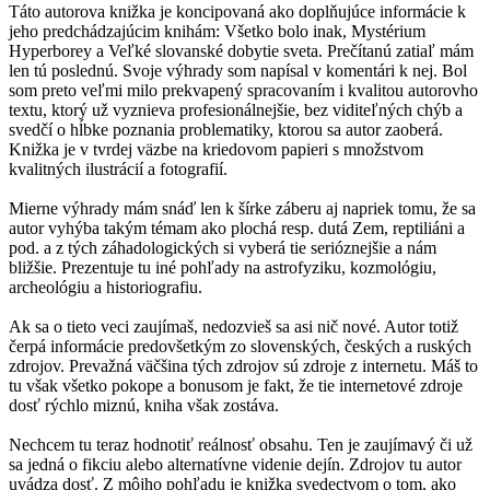
Táto autorova knižka je koncipovaná ako doplňujúce informácie k
jeho predchádzajúcim knihám: Všetko bolo inak, Mystérium
Hyperborey a Veľké slovanské dobytie sveta. Prečítanú zatiaľ mám
len tú poslednú. Svoje výhrady som napísal v komentári k nej. Bol
som preto veľmi milo prekvapený spracovaním i kvalitou autorovho
textu, ktorý už vyznieva profesionálnejšie, bez viditeľných chýb a
svedčí o hĺbke poznania problematiky, ktorou sa autor zaoberá.
Knižka je v tvrdej väzbe na kriedovom papieri s množstvom
kvalitných ilustrácií a fotografií.
Mierne výhrady mám snáď len k šírke záberu aj napriek tomu, že sa
autor vyhýba takým témam ako plochá resp. dutá Zem, reptiliáni a
pod. a z tých záhadologických si vyberá tie serióznejšie a nám
bližšie. Prezentuje tu iné pohľady na astrofyziku, kozmológiu,
archeológiu a historiografiu.
Ak sa o tieto veci zaujímaš, nedozvieš sa asi nič nové. Autor totiž
čerpá informácie predovšetkým zo slovenských, českých a ruských
zdrojov. Prevažná väčšina tých zdrojov sú zdroje z internetu. Máš to
tu však všetko pokope a bonusom je fakt, že tie internetové zdroje
dosť rýchlo miznú, kniha však zostáva.
Nechcem tu teraz hodnotiť reálnosť obsahu. Ten je zaujímavý či už
sa jedná o fikciu alebo alternatívne videnie dejín. Zdrojov tu autor
uvádza dosť. Z môjho pohľadu je knižka svedectvom o tom, ako