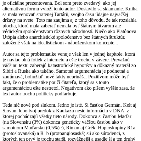
je oficiálne prezentovaná. Bol som preto zvedavý, ako jej
alternatívnu formu vyloží tento autor. Dostavilo sa sklamanie. Kniha
sa mala venovať stratenej Tartárii, svojho času údajne najväčšej
dŕžavy na svete. Toto ma zaujíma aj z toho dôvodu, že tak rozsiahla
plocha, ktorú mala zaberať nemala byť štátnym útvarom ale
védickým spoločenstvom rôznych národností. Niečo ako Platónova
Utópia alebo anarchistické spoločenstvo bez štátnych štruktúr,
založené však na idealistickom - náboženskom koncepte...
Autor sa tejto problematike venuje však len v jednej kapitole, ktorá
je naviac plná fotiek z internetu a ešte trochu v závere. Prevažnú
väčšinu textu zaberajú katastrofické hypotézy a dôkazný materál zo
Sibíri a Ruska ako takého. Samotná argumentácia je podnetná a
zaujímavá, bohužiaľ nové fakty neprináša. Pozitívom môže byť
fakt, že o problematike poučí čitateľa, ktorý sa s touto
argumentáciou ešte nestretol. Negatívom ako píšem vyššie zasa, že
text autor trochu politicky podfarbuje.
Teda nič nové pod slnkom. Jedno je isté. Si časťou Germán, Kelt aj
Slovan, lebo tvoj predok z Kaukazu nesie informáciu v DNA, z
ktorej pochádzajú všetky tieto národy. Dokonca si časťou Maďar
(na Slovensku (3%) dokonca geneticky väčšou časťou ako v
samotnom Maďarsku (0,5%) :), Riman aj Grék. Haploskupiny R1a
(protoslovanská) a R1b (protoanglosaská) sú ako súrodenci, z
ktorých ten prvý je trochu starší, rozvážnejší a usadlejší a ten druhý