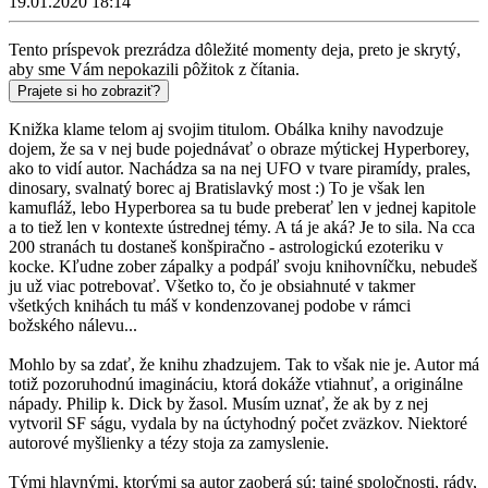
19.01.2020 18:14
Tento príspevok prezrádza dôležité momenty deja, preto je skrytý,
aby sme Vám nepokazili pôžitok z čítania.
Prajete si ho zobraziť?
Knižka klame telom aj svojim titulom. Obálka knihy navodzuje
dojem, že sa v nej bude pojednávať o obraze mýtickej Hyperborey,
ako to vidí autor. Nachádza sa na nej UFO v tvare piramídy, prales,
dinosary, svalnatý borec aj Bratislavký most :) To je však len
kamufláž, lebo Hyperborea sa tu bude preberať len v jednej kapitole
a to tiež len v kontexte ústrednej témy. A tá je aká? Je to sila. Na cca
200 stranách tu dostaneš konšpiračno - astrologickú ezoteriku v
kocke. Kľudne zober zápalky a podpáľ svoju knihovníčku, nebudeš
ju už viac potrebovať. Všetko to, čo je obsiahnuté v takmer
všetkých knihách tu máš v kondenzovanej podobe v rámci
božského nálevu...
Mohlo by sa zdať, že knihu zhadzujem. Tak to však nie je. Autor má
totiž pozoruhodnú imagináciu, ktorá dokáže vtiahnuť, a originálne
nápady. Philip k. Dick by žasol. Musím uznať, že ak by z nej
vytvoril SF ságu, vydala by na úctyhodný počet zväzkov. Niektoré
autorové myšlienky a tézy stoja za zamyslenie.
Tými hlavnými, ktorými sa autor zaoberá sú: tajné spoločnosti, rády,