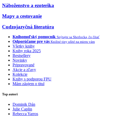
Náboženstvo a ezoterika
Mapy a cestovanie
Cudzojazyčná literatúra
Knihomoľský pomocník
Spýtajte sa Sherlocka, čo čítať
Odporúčame pre vás
Knižné tipy ušité na mieru vám
Všetky knihy
Knihy roka 2025
Bestsellery
Novinky
Pripravované
Akcie a zľavy
Kolekcie
Knihy s podporou FPU
Mám záujem o titul
Top autori
Dominik Dán
Julie Caplin
Rebecca Yarros