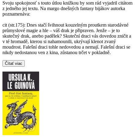
Svoju spokojnosť s touto útlou knižkou by som rád vyjadril citátom
z jedného jej textu. Na margo dnešných fantasy bijákov autorka
poznamenáva:
cit (str.175): Dnes stačí švihnout kouzelným proutkem starodávné
průmyslové magie a hle – váš drak je připraven. Jenže – je to
skutečný drak, anebo padělek? Skuteční draci vás dovedou zničit a
v té hromadě, kterou si nahamounili, ukrývají klenot zvaný
moudrost. Falešní draci tohle nedovedou a nemají. Falešní draci se
nikdy nedostanou ven z kina, zůstanou trčet v pokladně.
Čítať viac