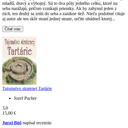
mladší, dravý a výbojný. Sú to dva póly jedného celku, ktoré na
seba narážajú, pričom vznikajú prieniky. Ak by zahynul jeden z
nich, ten druhý sa zrúti do seba a zanikne tiež. Niečo podobné cituje
aj autor ale ten skôr straní jednej strane, určite uhádneš ktorej...
Čítať viac
Tajomstvo stratenej Tartárie
Jozef Pacher
3,0
15,00 €
Juraj Búš
napísal recenziu