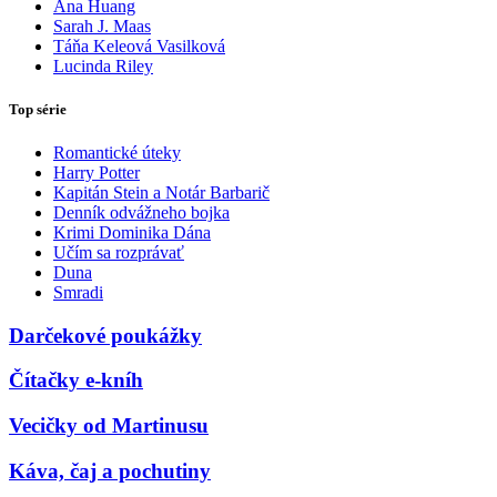
Ana Huang
Sarah J. Maas
Táňa Keleová Vasilková
Lucinda Riley
Top série
Romantické úteky
Harry Potter
Kapitán Stein a Notár Barbarič
Denník odvážneho bojka
Krimi Dominika Dána
Učím sa rozprávať
Duna
Smradi
Darčekové poukážky
Čítačky e-kníh
Vecičky od Martinusu
Káva, čaj a pochutiny