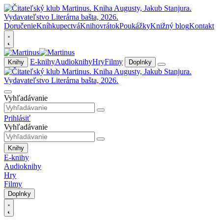
Doručenie
Kníhkupectvá
Knihovrátok
Poukážky
Knižný blog
Kontakt
E-knihy
Audioknihy
Hry
Filmy
Knihy
Doplnky
Vyhľadávanie
Prihlásiť
Vyhľadávanie
Knihy
E-knihy
Audioknihy
Hry
Filmy
Doplnky