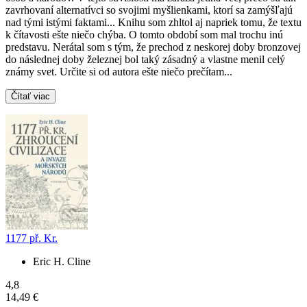
zavrhovaní alternatívci so svojimi myšlienkami, ktorí sa zamýšľajú
nad tými istými faktami... Knihu som zhltol aj napriek tomu, že textu
k čítavosti ešte niečo chýba. O tomto období som mal trochu inú
predstavu. Nerátal som s tým, že prechod z neskorej doby bronzovej
do následnej doby železnej bol taký zásadný a vlastne menil celý
známy svet. Určite si od autora ešte niečo prečítam...
Čítať viac
1177 př. Kr.
Eric H. Cline
4,8
14,49 €