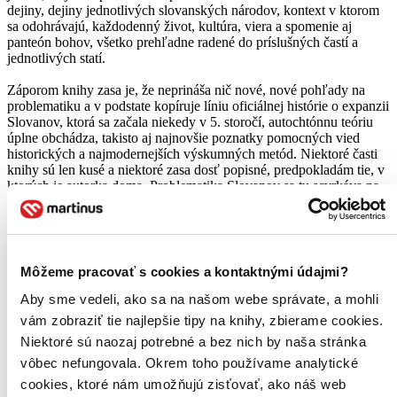
dejiny, dejiny jednotlivých slovanských národov, kontext v ktorom
sa odohrávajú, každodenný život, kultúra, viera a spomenie aj
panteón bohov, všetko prehľadne radené do príslušných častí a
jednotlivých statí.
Záporom knihy zasa je, že neprináša nič nové, nové pohľady na
problematiku a v podstate kopíruje líniu oficiálnej histórie o expanzii
Slovanov, ktorá sa začala niekedy v 5. storočí, autochtónnu teóriu
úplne obchádza, takisto aj najnovšie poznatky pomocných vied
historických a najmodernejších výskumných metód. Niektoré časti
knihy sú len kusé a niektoré zasa dosť popisné, predpokladám tie, v
ktorých je autorka doma. Problematika Slovanov sa tu scvrkáva na
obdobie 5. - 12. storočia.
Ak by si sa chcel dozvedieť niečo o protoslovanoch (popritom
protobulharov tu autorka spomína) resp. ak by si chcel zájsť ešte
hlbšie do minulosti, budeš sa musieť poohliadnuť po inej publikácii.
Môžeme pracovať s cookies a kontaktnými údajmi?
Tak isto mytológiu tu má autorka opísanú poslabšie, túto oblasť však
už lepšie pokryli iní autori napr. M. Téra alebo Z. Váňa.
Aby sme vedeli, ako sa na našom webe správate, a mohli
vám zobraziť tie najlepšie tipy na knihy, zbierame cookies.
Ako celok hodnotím knihu kladne, hlavne v oblasti archeológie z
Niektoré sú naozaj potrebné a bez nich by naša stránka
autorkou opísaného časového úseku. Knižka je vhodná ako vstup
do problematiky s tým, že si budeš musieť vybrať konkrétny
vôbec nefungovala. Okrem toho používame analytické
fragment z histórie, o ktorý máš záujem a dodatočne preštuduješ
cookies, ktoré nám umožňujú zisťovať, ako náš web
ďalší materál, ktorý sa už v knihe nenachádza. Pre milovníka