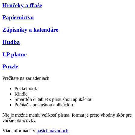
Hrnčeky a fľaše
Papiernictvo
Zápisníky a kalendáre
Hudba
LP platne
Puzzle
Prečítate na zariadeniach:
Pocketbook
Kindle
Smartfón či tablet s príslušnou aplikáciou
Počítač s príslušnou aplikáciou
Nie je možné meniť veľkosť písma, formát je preto vhodný skôr pre
väčšie obrazovky.
Viac informácií v
našich návodoch