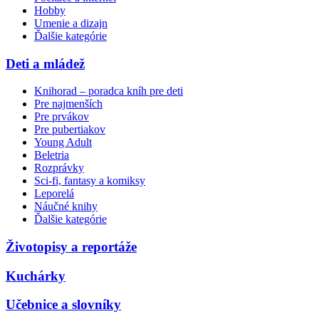
Hobby
Umenie a dizajn
Ďalšie kategórie
Deti a mládež
Knihorad – poradca kníh pre deti
Pre najmenších
Pre prvákov
Pre pubertiakov
Young Adult
Beletria
Rozprávky
Sci-fi, fantasy a komiksy
Leporelá
Náučné knihy
Ďalšie kategórie
Životopisy a reportáže
Kuchárky
Učebnice a slovníky