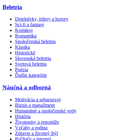
Beletria
Detektívky, trilery a horory
Sci-fi a fantasy
Komiksy
Romantika
Spoločenská beletria
Klasika
Historické
Slovenská beletria
Svetová beletria
Poézia
Ďalšie kategórie
Náučná a odborná
Motivácia a sebarozvoj
Biznis a manažment
Humanitné a spoločenské vedy
História
Životopisy a reportáže
Vzťahy a rodina
Zdravie a životný štýl
Počítače a internet