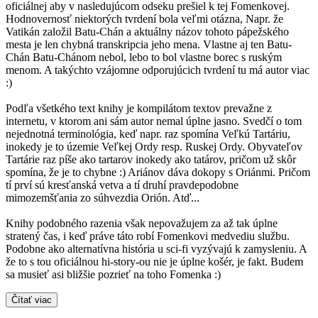
oficiálnej aby v nasledujúcom odseku prešiel k tej Fomenkovej.
Hodnovernosť niektorých tvrdení bola veľmi otázna, Napr. že
Vatikán založil Batu-Chán a aktuálny názov tohoto pápežského
mesta je len chybná transkripcia jeho mena. Vlastne aj ten Batu-
Chán Batu-Chánom nebol, lebo to bol vlastne borec s ruským
menom. A takýchto vzájomne odporujúcich tvrdení tu má autor viac
:)
Podľa všetkého text knihy je kompilátom textov prevažne z
internetu, v ktorom ani sám autor nemal úplne jasno. Svedčí o tom
nejednotná terminológia, keď napr. raz spomína Veľkú Tartáriu,
inokedy je to územie Veľkej Ordy resp. Ruskej Ordy. Obyvateľov
Tartárie raz píše ako tartarov inokedy ako tatárov, pričom už skôr
spomína, že je to chybne :) Ariánov dáva dokopy s Oriánmi. Pričom
tí prví sú kresťanská vetva a tí druhí pravdepodobne
mimozemšťania zo súhvezdia Orión. Atď...
Knihy podobného razenia však nepovažujem za až tak úplne
stratený čas, i keď práve táto robí Fomenkovi medvediu službu.
Podobne ako alternatívna história u sci-fi vyzývajú k zamysleniu. A
že to s tou oficiálnou hi-story-ou nie je úplne košér, je fakt. Budem
sa musieť asi bližšie pozrieť na toho Fomenka :)
Čítať viac