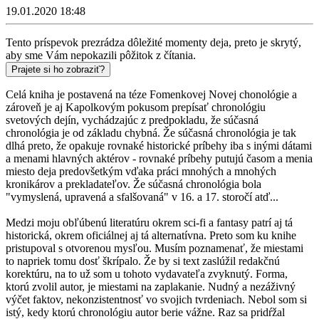
19.01.2020 18:48
Tento príspevok prezrádza dôležité momenty deja, preto je skrytý,
aby sme Vám nepokazili pôžitok z čítania.
Prajete si ho zobraziť?
Celá kniha je postavená na téze Fomenkovej Novej chonológie a
zároveň je aj Kapolkovým pokusom prepísať chronológiu
svetových dejín, vychádzajúc z predpokladu, že súčasná
chronológia je od základu chybná. Že súčasná chronológia je tak
dlhá preto, že opakuje rovnaké historické príbehy iba s inými dátami
a menami hlavných aktérov - rovnaké príbehy putujú časom a menia
miesto deja predovšetkým vďaka práci mnohých a mnohých
kronikárov a prekladateľov. Že súčasná chronológia bola
"vymyslená, upravená a sfalšovaná" v 16. a 17. storočí atď...
Medzi moju obľúbenú literatúru okrem sci-fi a fantasy patrí aj tá
historická, okrem oficiálnej aj tá alternatívna. Preto som ku knihe
pristupoval s otvorenou mysľou. Musím poznamenať, že miestami
to napriek tomu dosť škrípalo. Že by si text zaslúžil redakčnú
korektúru, na to už som u tohoto vydavateľa zvyknutý. Forma,
ktorú zvolil autor, je miestami na zaplakanie. Nudný a nezáživný
výčet faktov, nekonzistentnosť vo svojich tvrdeniach. Nebol som si
istý, kedy ktorú chronológiu autor berie vážne. Raz sa pridŕžal