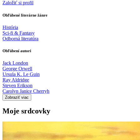
Založiť si profil
Obľúbené literárne žánre
História
Sci-fi & Fantasy
Odborná literatúra
Obľúbení autori
Jack London
George Orwell
Ursula K. Le Guin
Ray Aldridge
Steven Erikson
Carolyn Janice Cherryh
Zobraziť viac
Moje srdcovky