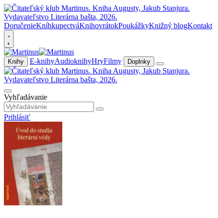
Doručenie
Kníhkupectvá
Knihovrátok
Poukážky
Knižný blog
Kontakt
E-knihy
Audioknihy
Hry
Filmy
Knihy
Doplnky
Vyhľadávanie
Prihlásiť