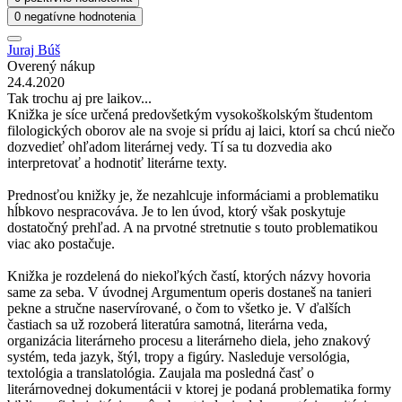
0 negatívne hodnotenia
Juraj Búš
Overený nákup
24.4.2020
Tak trochu aj pre laikov...
Knižka je síce určená predovšetkým vysokoškolským študentom
filologických oborov ale na svoje si prídu aj laici, ktorí sa chcú niečo
dozvedieť ohľadom literárnej vedy. Tí sa tu dozvedia ako
interpretovať a hodnotiť literárne texty.
Prednosťou knižky je, že nezahlcuje informáciami a problematiku
hĺbkovo nespracováva. Je to len úvod, ktorý však poskytuje
dostatočný prehľad. A na prvotné stretnutie s touto problematikou
viac ako postačuje.
Knižka je rozdelená do niekoľkých častí, ktorých názvy hovoria
same za seba. V úvodnej Argumentum operis dostaneš na tanieri
pekne a stručne naservírované, o čom to všetko je. V ďalších
častiach sa už rozoberá literatúra samotná, literárna veda,
organizácia literárneho procesu a literárneho diela, jeho znakový
systém, teda jazyk, štýl, tropy a figúry. Nasleduje versológia,
textológia a translatológia. Zaujala ma posledná časť o
literárnovednej dokumentácii v ktorej je podaná problematika formy