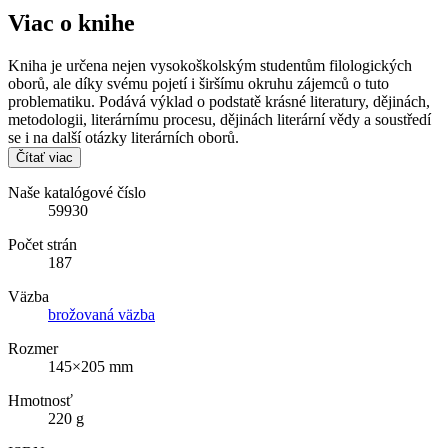
Viac o knihe
Kniha je určena nejen vysokoškolským studentům filologických
oborů, ale díky svému pojetí i širšímu okruhu zájemců o tuto
problematiku. Podává výklad o podstatě krásné literatury, dějinách,
metodologii, literárnímu procesu, dějinách literární vědy a soustředí
se i na další otázky literárních oborů.
Čítať viac
Naše katalógové číslo
59930
Počet strán
187
Väzba
brožovaná väzba
Rozmer
145×205 mm
Hmotnosť
220 g