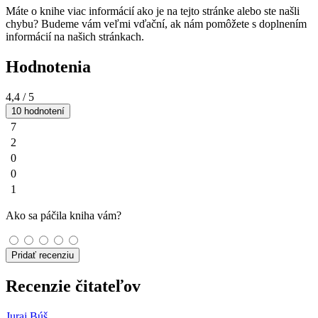
Máte o knihe viac informácií ako je na tejto stránke alebo ste našli
chybu? Budeme vám veľmi vďační, ak nám pomôžete s doplnením
informácií na našich stránkach.
Hodnotenia
4,4
/ 5
10 hodnotení
7
2
0
0
1
Ako sa páčila kniha vám?
Pridať recenziu
Recenzie čitateľov
Juraj Búš