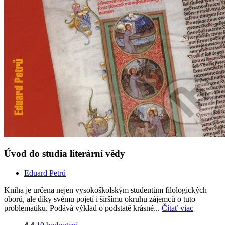
Úvod do studia literární vědy
Eduard Petrů
Kniha je určena nejen vysokoškolským studentům filologických
oborů, ale díky svému pojetí i širšímu okruhu zájemců o tuto
problematiku. Podává výklad o podstatě krásné...
Čítať viac