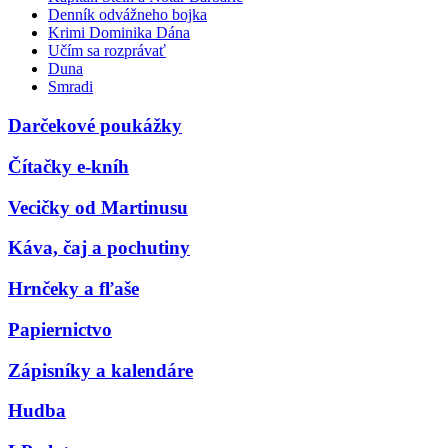
Denník odvážneho bojka
Krimi Dominika Dána
Učím sa rozprávať
Duna
Smradi
Darčekové poukážky
Čítačky e-kníh
Vecičky od Martinusu
Káva, čaj a pochutiny
Hrnčeky a fľaše
Papiernictvo
Zápisníky a kalendáre
Hudba