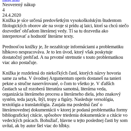
Neoverený nákup
4
24.4.2020
Knižka je síce určená predovšetkým vysokoškolským študentom
filologických oborov ale na svoje si prídu aj laici, ktorí sa chcú niečo
dozvedieť ohľadom literárnej vedy. Tí sa tu dozvedia ako
interpretovať a hodnotiť literárne texty.
Prednosťou knižky je, že nezahlcuje informáciami a problematiku
hĺbkovo nespracováva. Je to len úvod, ktorý však poskytuje
dostatočný prehľad. A na prvotné stretnutie s touto problematikou
viac ako postačuje.
Knižka je rozdelená do niekoľkých častí, ktorých názvy hovoria
same za seba. V úvodnej Argumentum operis dostaneš na tanieri
pekne a stručne naservírované, o čom to všetko je. V ďalších
častiach sa už rozoberá literatúra samotná, literárna veda,
organizácia literárneho procesu a literárneho diela, jeho znakový
systém, teda jazyk, štýl, tropy a figúry. Nasleduje versológia,
textológia a translatológia. Zaujala ma posledná časť o
literárnovednej dokumentácii v ktorej je podaná problematika formy
bibliografickej citácie, spôsobov triedenia dokumentácie a citácie vo
vedeckých prácach. Bohužiaľ, hlavne u tejto poslednej časti by som
uvítal, ak by autor šiel viac do hĺbky.