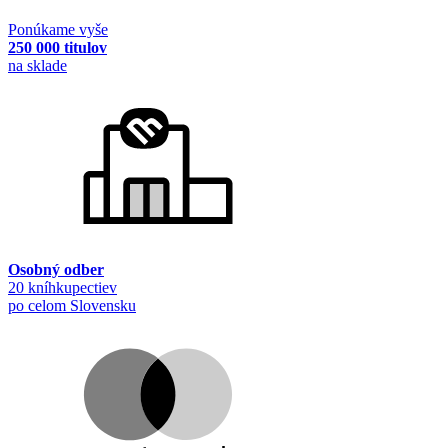
Ponúkame vyše
250 000 titulov
na sklade
Osobný odber
20 kníhkupectiev
po celom Slovensku