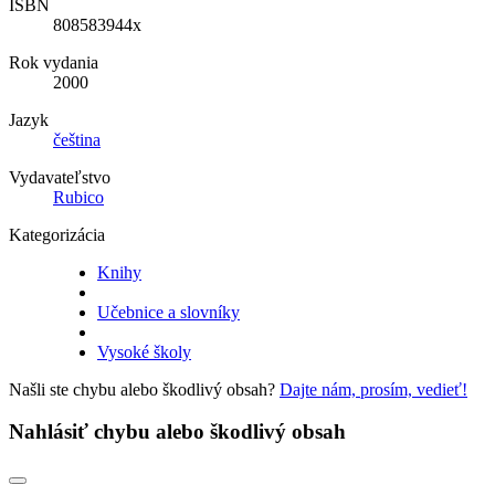
ISBN
808583944x
Rok vydania
2000
Jazyk
čeština
Vydavateľstvo
Rubico
Kategorizácia
Knihy
Učebnice a slovníky
Vysoké školy
Našli ste chybu alebo škodlivý obsah?
Dajte nám, prosím, vedieť!
Nahlásiť chybu alebo škodlivý obsah