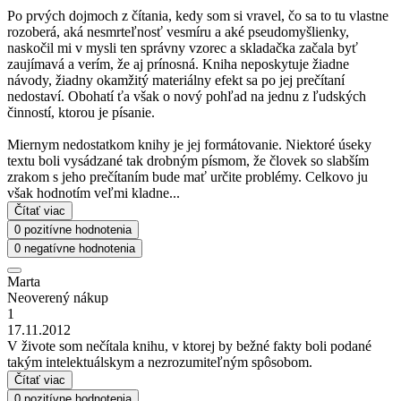
Po prvých dojmoch z čítania, kedy som si vravel, čo sa to tu vlastne
rozoberá, aká nesmrteľnosť vesmíru a aké pseudomyšlienky,
naskočil mi v mysli ten správny vzorec a skladačka začala byť
zaujímavá a verím, že aj prínosná. Kniha neposkytuje žiadne
návody, žiadny okamžitý materiálny efekt sa po jej prečítaní
nedostaví. Obohatí ťa však o nový pohľad na jednu z ľudských
činností, ktorou je písanie.
Miernym nedostatkom knihy je jej formátovanie. Niektoré úseky
textu boli vysádzané tak drobným písmom, že človek so slabším
zrakom s jeho prečítaním bude mať určite problémy. Celkovo ju
však hodnotím veľmi kladne...
Čítať viac
0 pozitívne hodnotenia
0 negatívne hodnotenia
Marta
Neoverený nákup
1
17.11.2012
V živote som nečítala knihu, v ktorej by bežné fakty boli podané
takým intelektuálskym a nezrozumiteľným spôsobom.
Čítať viac
0 pozitívne hodnotenia