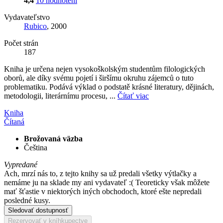
4,4
10 hodnotení
Vydavateľstvo
Rubico
, 2000
Počet strán
187
Kniha je určena nejen vysokoškolským studentům filologických
oborů, ale díky svému pojetí i širšímu okruhu zájemců o tuto
problematiku. Podává výklad o podstatě krásné literatury, dějinách,
metodologii, literárnímu procesu, ...
Čítať viac
Kniha
Čítaná
Brožovaná väzba
Čeština
Vypredané
Ach, mrzí nás to, z tejto knihy sa už predali všetky výtlačky a
nemáme ju na sklade my ani vydavateľ :( Teoreticky však môžete
mať šťastie v niektorých iných obchodoch, ktoré ešte nepredali
posledné kusy.
Sledovať dostupnosť
Rezervovať v kníhkupectve