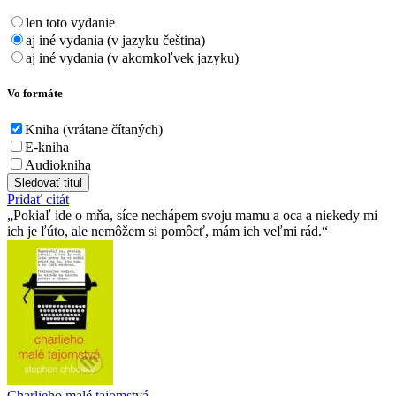
len toto vydanie
aj iné vydania (v jazyku čeština)
aj iné vydania (v akomkoľvek jazyku)
Vo formáte
Kniha (vrátane čítaných)
E-kniha
Audiokniha
Sledovať titul
Pridať citát
Pokiaľ ide o mňa, síce nechápem svoju mamu a oca a niekedy mi
ich je ľúto, ale nemôžem si pomôcť, mám ich veľmi rád.
Charlieho malé tajomstvá