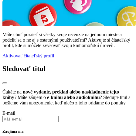
Máte chuť pozrieť si všetky svoje recenzie na jednom mieste a
podeliť sa o ne aj s ostatnými používateľmi? Aktivujte si čítateľský
profil, kde si môžete zvyšovať svoju knihomoľskú úroveň.
Aktivovať čitateľský profil
Sledovať titul
Čakáte na
nové vydanie, preklad alebo naskladnenie tejto
knihy
? Máte záujem o
e-knihu alebo audioknihu
? Sledujte titul a
pošleme vám upozornenie, keď niečo z toho pridáme do ponuky.
E-mail
Zaujíma ma