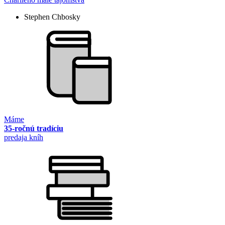
Stephen Chbosky
Máme
35-ročnú tradíciu
predaja kníh