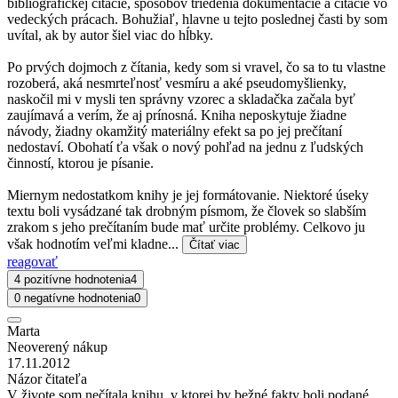
bibliografickej citácie, spôsobov triedenia dokumentácie a citácie vo
vedeckých prácach. Bohužiaľ, hlavne u tejto poslednej časti by som
uvítal, ak by autor šiel viac do hĺbky.
Po prvých dojmoch z čítania, kedy som si vravel, čo sa to tu vlastne
rozoberá, aká nesmrteľnosť vesmíru a aké pseudomyšlienky,
naskočil mi v mysli ten správny vzorec a skladačka začala byť
zaujímavá a verím, že aj prínosná. Kniha neposkytuje žiadne
návody, žiadny okamžitý materiálny efekt sa po jej prečítaní
nedostaví. Obohatí ťa však o nový pohľad na jednu z ľudských
činností, ktorou je písanie.
Miernym nedostatkom knihy je jej formátovanie. Niektoré úseky
textu boli vysádzané tak drobným písmom, že človek so slabším
zrakom s jeho prečítaním bude mať určite problémy. Celkovo ju
však hodnotím veľmi kladne...
Čítať viac
reagovať
4 pozitívne hodnotenia
4
0 negatívne hodnotenia
0
Marta
Neoverený nákup
17.11.2012
Názor čitateľa
V živote som nečítala knihu, v ktorej by bežné fakty boli podané