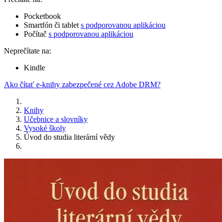
Pocketbook
Smartfón či tablet
s podporovanou aplikáciou
Počítač
s podporovanou aplikáciou
Neprečítate na:
Kindle
Ako čítať e-knihy zabezpečené cez Adobe DRM?
Knihy
Učebnice a slovníky
Vysoké školy
Úvod do studia literární vědy