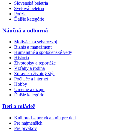
Slovenská beletria
Svetová beletria
Poézia
Ďalšie kategórie
Náučná a odborná
Motivácia a sebarozvoj
Biznis a manažment
Humanitné a spoločenské vedy
História
Životopisy a reportáže
Vzťahy a rodina
Zdravie a životný štýl
Počítače a internet
Hobby
Umenie a dizajn
Ďalšie kategórie
Deti a mládež
Knihorad – poradca kníh pre deti
Pre najmenších
Pre prvákov