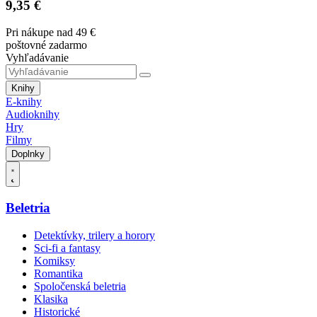
9,35 €
Pri nákupe nad 49 €
poštovné zadarmo
Vyhľadávanie
Knihy
E-knihy
Audioknihy
Hry
Filmy
Doplnky
Beletria
Detektívky, trilery a horory
Sci-fi a fantasy
Komiksy
Romantika
Spoločenská beletria
Klasika
Historické