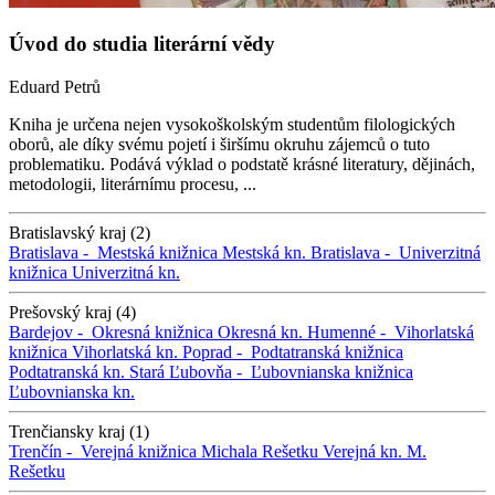
Úvod do studia literární vědy
Eduard Petrů
Kniha je určena nejen vysokoškolským studentům filologických
oborů, ale díky svému pojetí i širšímu okruhu zájemců o tuto
problematiku. Podává výklad o podstatě krásné literatury, dějinách,
metodologii, literárnímu procesu, ...
Bratislavský kraj (2)
Bratislava -
Mestská knižnica
Mestská kn.
Bratislava -
Univerzitná
knižnica
Univerzitná kn.
Prešovský kraj (4)
Bardejov -
Okresná knižnica
Okresná kn.
Humenné -
Vihorlatská
knižnica
Vihorlatská kn.
Poprad -
Podtatranská knižnica
Podtatranská kn.
Stará Ľubovňa -
Ľubovnianska knižnica
Ľubovnianska kn.
Trenčiansky kraj (1)
Trenčín -
Verejná knižnica Michala Rešetku
Verejná kn. M.
Rešetku