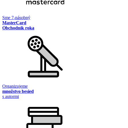
Sme 7-násobný
MasterCard
Obchodník roka
Organizujeme
množstvo besied
s autormi