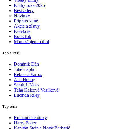
Všetky knihy
Knihy roka 2025
Bestsellery
Novinky
Pripravované
Akcie a zľavy
Kolekcie
BookTok
Mám záujem o titul
Top autori
Dominik Dán
Julie Caplin
Rebecca Yarros
Ana Huang
Sarah J. Maas
Táňa Keleová Vasilková
Lucinda Riley
Top série
Romantické úteky
Harry Potter
Kapitán Stein a Notár Barbarič