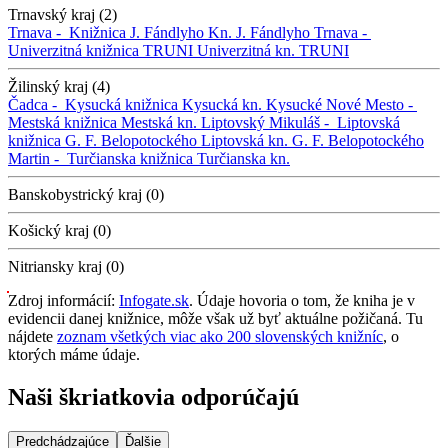
Trnavský kraj (2)
Trnava -
Knižnica J. Fándlyho
Kn. J. Fándlyho
Trnava -
Univerzitná knižnica TRUNI
Univerzitná kn. TRUNI
Žilinský kraj (4)
Čadca -
Kysucká knižnica
Kysucká kn.
Kysucké Nové Mesto -
Mestská knižnica
Mestská kn.
Liptovský Mikuláš -
Liptovská
knižnica G. F. Belopotockého
Liptovská kn. G. F. Belopotockého
Martin -
Turčianska knižnica
Turčianska kn.
Banskobystrický kraj (0)
Košický kraj (0)
Nitriansky kraj (0)
Zdroj informácií:
Infogate.sk
. Údaje hovoria o tom, že kniha je v
evidencii danej knižnice, môže však už byť aktuálne požičaná. Tu
nájdete
zoznam všetkých viac ako 200 slovenských knižníc
, o
ktorých máme údaje.
Naši škriatkovia odporúčajú
Predchádzajúce
Ďalšie