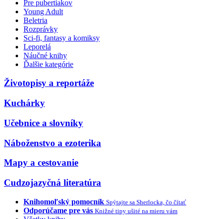
Pre pubertiakov
Young Adult
Beletria
Rozprávky
Sci-fi, fantasy a komiksy
Leporelá
Náučné knihy
Ďalšie kategórie
Životopisy a reportáže
Kuchárky
Učebnice a slovníky
Náboženstvo a ezoterika
Mapy a cestovanie
Cudzojazyčná literatúra
Knihomoľský pomocník
Spýtajte sa Sherlocka, čo čítať
Odporúčame pre vás
Knižné tipy ušité na mieru vám