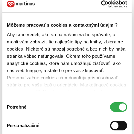
vďaka podsunutým odpovediam.
Čítať viac
Môžeme pracovať s cookies a kontaktnými údajmi?
Aby sme vedeli, ako sa na našom webe správate, a
mohli vám zobraziť tie najlepšie tipy na knihy, zbierame
cookies. Niektoré sú naozaj potrebné a bez nich by naša
Som nový človiečik
stránka vôbec nefungovala. Okrem toho používame
analytické cookies, ktoré nám umožňujú zisťovať, ako
Kristína Farkašová
náš web funguje, a stále ho pre vás zlepšovať.
4,4
Personalizačné cookies nám dovoľujú prispôsobovať
13,40 €
stránku pre vašu lepšiu orientáciu. Marketingové cookies
Eva Dušek
napísala recenziu
nám zas umožňujú zobrazenie relevantnej reklamy.
Niektoré údaje zdieľame aj s tretími stranami. Veľmi by
27.11.2020 16:11
Výber
nám pomohlo, keby sme mohli používať všetky tieto
Potrebné
súhlasu
Veľmi stručne a faktovo spracovaná kniha, pre takého priemerného
cookies. Ďakujeme!
muža, ktorý nemá záujem nad študovaním tráviť hodiny. Toto je
jediná kniha, ktorú som môjho muža prinútila prečítať si a veľa vecí
Personalizačné
vďaka tomu pochopil.