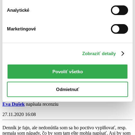
Čítať viac
Analytické
Marketingové
Zobraziť detaily
Ahoj, tati
Povoliť všetko
Mal Peachey
4,2
Odmietnuť
14,60 €
Eva Dušek
napísala recenziu
27.11.2020 16:08
Denník je fajn, ale nedonútila som sa ho poctivo vyplňovať, resp.
nemala som nápady, čo by som tam ešte mohla napísať. Asi by som