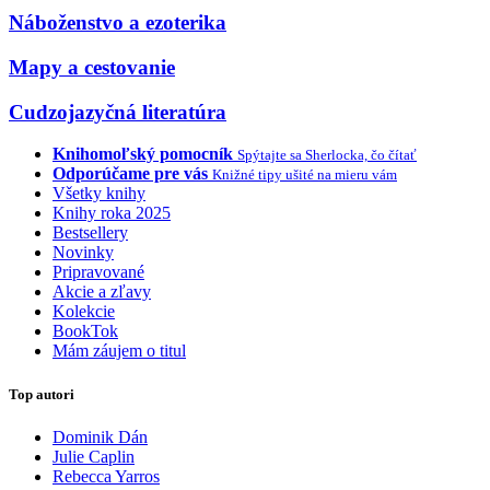
Náboženstvo a ezoterika
Mapy a cestovanie
Cudzojazyčná literatúra
Knihomoľský pomocník
Spýtajte sa Sherlocka, čo čítať
Odporúčame pre vás
Knižné tipy ušité na mieru vám
Všetky knihy
Knihy roka 2025
Bestsellery
Novinky
Pripravované
Akcie a zľavy
Kolekcie
BookTok
Mám záujem o titul
Top autori
Dominik Dán
Julie Caplin
Rebecca Yarros