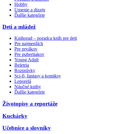
Hobby
Umenie a dizajn
Ďalšie kategórie
Deti a mládež
Knihorad – poradca kníh pre deti
Pre najmenších
Pre prvákov
Pre pubertiakov
Young Adult
Beletria
Rozprávky
Sci-fi, fantasy a komiksy
Leporelá
Náučné knihy
Ďalšie kategórie
Životopisy a reportáže
Kuchárky
Učebnice a slovníky