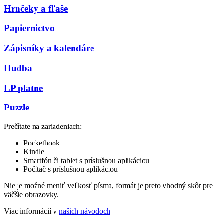
Hrnčeky a fľaše
Papiernictvo
Zápisníky a kalendáre
Hudba
LP platne
Puzzle
Prečítate na zariadeniach:
Pocketbook
Kindle
Smartfón či tablet s príslušnou aplikáciou
Počítač s príslušnou aplikáciou
Nie je možné meniť veľkosť písma, formát je preto vhodný skôr pre
väčšie obrazovky.
Viac informácií v
našich návodoch