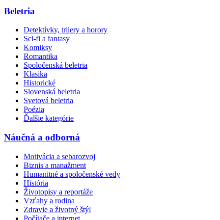
Beletria
Detektívky, trilery a horory
Sci-fi a fantasy
Komiksy
Romantika
Spoločenská beletria
Klasika
Historické
Slovenská beletria
Svetová beletria
Poézia
Ďalšie kategórie
Náučná a odborná
Motivácia a sebarozvoj
Biznis a manažment
Humanitné a spoločenské vedy
História
Životopisy a reportáže
Vzťahy a rodina
Zdravie a životný štýl
Počítače a internet