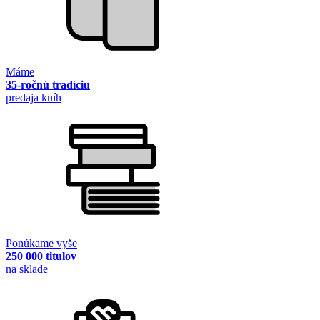
Máme
35-ročnú tradíciu
predaja kníh
Ponúkame vyše
250 000 titulov
na sklade