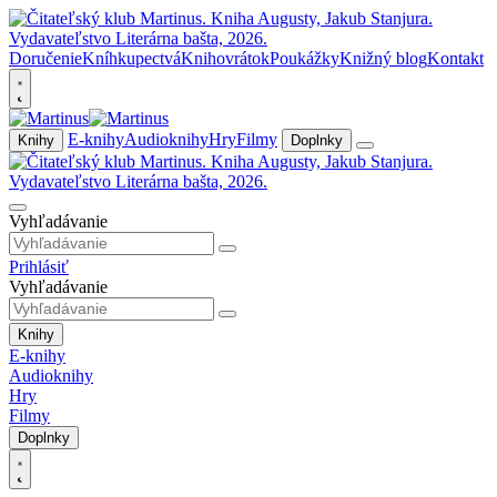
Doručenie
Kníhkupectvá
Knihovrátok
Poukážky
Knižný blog
Kontakt
E-knihy
Audioknihy
Hry
Filmy
Knihy
Doplnky
Vyhľadávanie
Prihlásiť
Vyhľadávanie
Knihy
E-knihy
Audioknihy
Hry
Filmy
Doplnky