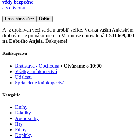
vždy bezpečne
a s dôverou
Predchádzajúce
Ďalšie
Aj z drobných vecí sa dajú urobiť veľké. Vďaka vašim Anjelským
drobným ste pri nákupoch na Martinuse darovali už
1 501 609,00 €
na Dobrého Anjela
. Ďakujeme!
Kníhkupectvá
Bratislava - Obchodná
• Otvárame o 10:00
Všetky kníhkupectvá
Udalosti
Spriatelené kníhkupectvá
Kategórie
Knihy
E-knihy
Audioknihy
Hry
Filmy
Doplnky