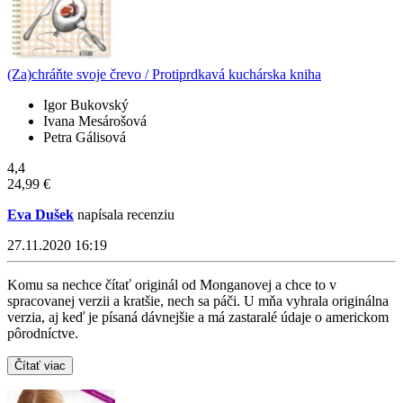
(Za)chráňte svoje črevo / Protiprdkavá kuchárska kniha
Igor Bukovský
Ivana Mesárošová
Petra Gálisová
4,4
24,99 €
Eva Dušek
napísala recenziu
27.11.2020 16:19
Komu sa nechce čítať originál od Monganovej a chce to v
spracovanej verzii a kratšie, nech sa páči. U mňa vyhrala originálna
verzia, aj keď je písaná dávnejšie a má zastaralé údaje o americkom
pôrodníctve.
Čítať viac