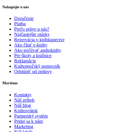
Nakupujte u nás
Doručenie
Platba
Prečo práve u nás?
Najčastejšie otázky
Rezervácia v kníhkupectve
Ako čítať e-knihy
Ako počúvať audioknihy
Pre školy a knižnice
Reklamácie
Knihomoľský pomocník
Odstúpiť od zmluvy
Martinus
Kontakty
Náš príbeh
Náš blog
Knihovrátok
Partnerský systém
Pridaj sa k nám
Marketing
Náš labák