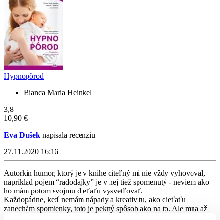
Hypnopôrod
Bianca Maria Heinkel
3,8
10,90 €
Eva Dušek
napísala recenziu
27.11.2020 16:16
Autorkin humor, ktorý je v knihe citeľný mi nie vždy vyhovoval,
napríklad pojem “radodajky” je v nej tiež spomenutý - neviem ako
ho mám potom svojmu dieťaťu vysvetľovať.
Každopádne, keď nemám nápady a kreativitu, ako dieťaťu
zanechám spomienky, toto je pekný spôsob ako na to. Ale mna až
príliš veľmi o tom, ako to prežívajú rodičia, niekedy nasilu vtipne