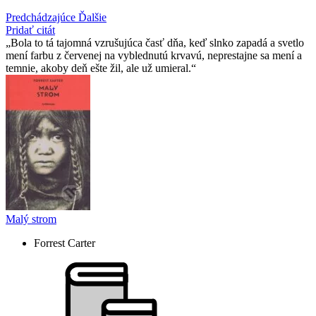
Predchádzajúce
Ďalšie
Pridať citát
Bola to tá tajomná vzrušujúca časť dňa, keď slnko zapadá a svetlo
mení farbu z červenej na vyblednutú krvavú, neprestajne sa mení a
temnie, akoby deň ešte žil, ale už umieral.
Malý strom
Forrest Carter