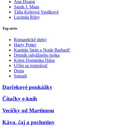
Ana Huang
Sarah J. Maas
Táňa Keleová Vasilková
Lucinda Riley
Top série
Romantické úteky
Harry Potter
Kapitán Stein a Notár Barbarič
Denník odvážneho bojka
Krimi Dominika Dána
Učím sa rozprávať
Duna
Smradi
Darčekové poukážky
Čítačky e-kníh
Vecičky od Martinusu
Káva, čaj a pochutiny