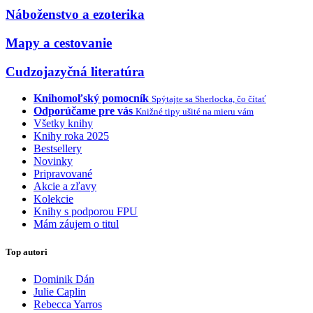
Náboženstvo a ezoterika
Mapy a cestovanie
Cudzojazyčná literatúra
Knihomoľský pomocník
Spýtajte sa Sherlocka, čo čítať
Odporúčame pre vás
Knižné tipy ušité na mieru vám
Všetky knihy
Knihy roka 2025
Bestsellery
Novinky
Pripravované
Akcie a zľavy
Kolekcie
Knihy s podporou FPU
Mám záujem o titul
Top autori
Dominik Dán
Julie Caplin
Rebecca Yarros