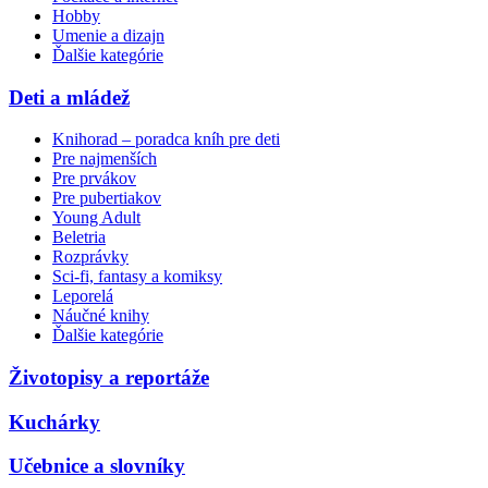
Hobby
Umenie a dizajn
Ďalšie kategórie
Deti a mládež
Knihorad – poradca kníh pre deti
Pre najmenších
Pre prvákov
Pre pubertiakov
Young Adult
Beletria
Rozprávky
Sci-fi, fantasy a komiksy
Leporelá
Náučné knihy
Ďalšie kategórie
Životopisy a reportáže
Kuchárky
Učebnice a slovníky