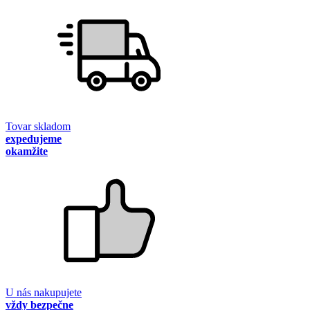
Tovar skladom
expedujeme
okamžite
U nás nakupujete
vždy bezpečne