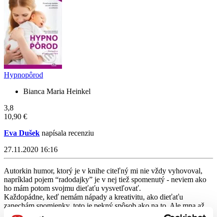
Hypnopôrod
Bianca Maria Heinkel
3,8
10,90 €
Eva Dušek
napísala recenziu
27.11.2020 16:16
Autorkin humor, ktorý je v knihe citeľný mi nie vždy vyhovoval,
napríklad pojem “radodajky” je v nej tiež spomenutý - neviem ako
ho mám potom svojmu dieťaťu vysvetľovať.
Každopádne, keď nemám nápady a kreativitu, ako dieťaťu
zanechám spomienky, toto je pekný spôsob ako na to. Ale mna až
príliš veľmi o tom, ako to prežívajú rodičia, niekedy nasilu vtipne