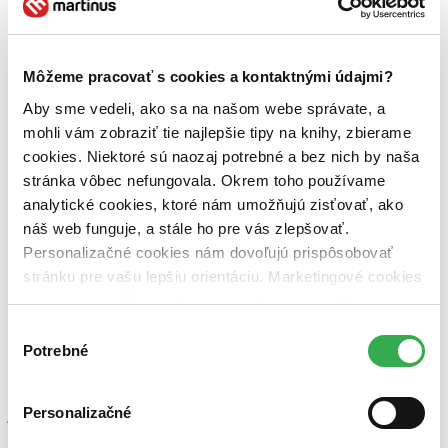
vďaka podsunutým odpovediam.
Čítať viac
Môžeme pracovať s cookies a kontaktnými údajmi?
Aby sme vedeli, ako sa na našom webe správate, a
mohli vám zobraziť tie najlepšie tipy na knihy, zbierame
cookies. Niektoré sú naozaj potrebné a bez nich by naša
stránka vôbec nefungovala. Okrem toho používame
Som nový človiečik
analytické cookies, ktoré nám umožňujú zisťovať, ako
Kristína Farkašová
náš web funguje, a stále ho pre vás zlepšovať.
4,4
Personalizačné cookies nám dovoľujú prispôsobovať
13,40 €
stránku pre vašu lepšiu orientáciu. Marketingové cookies
nám zas umožňujú zobrazenie relevantnej reklamy.
Eva Dušek
napísala recenziu
Niektoré údaje zdieľame aj s tretími stranami. Veľmi by
Výber
27.11.2020 16:11
nám pomohlo, keby sme mohli používať všetky tieto
Potrebné
súhlasu
cookies. Ďakujeme!
Veľmi stručne a faktovo spracovaná kniha, pre takého priemerného
muža, ktorý nemá záujem nad študovaním tráviť hodiny. Toto je
Personalizačné
jediná kniha, ktorú som môjho muža prinútila prečítať si a veľa vecí
vďaka tomu pochopil.