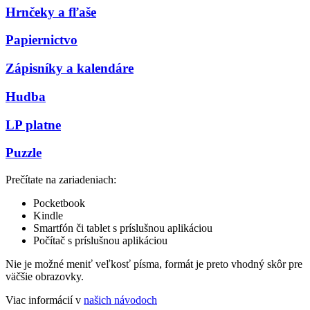
Hrnčeky a fľaše
Papiernictvo
Zápisníky a kalendáre
Hudba
LP platne
Puzzle
Prečítate na zariadeniach:
Pocketbook
Kindle
Smartfón či tablet s príslušnou aplikáciou
Počítač s príslušnou aplikáciou
Nie je možné meniť veľkosť písma, formát je preto vhodný skôr pre
väčšie obrazovky.
Viac informácií v
našich návodoch