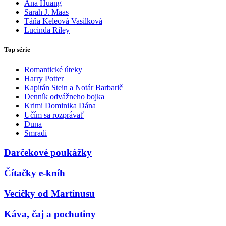
Ana Huang
Sarah J. Maas
Táňa Keleová Vasilková
Lucinda Riley
Top série
Romantické úteky
Harry Potter
Kapitán Stein a Notár Barbarič
Denník odvážneho bojka
Krimi Dominika Dána
Učím sa rozprávať
Duna
Smradi
Darčekové poukážky
Čítačky e-kníh
Vecičky od Martinusu
Káva, čaj a pochutiny