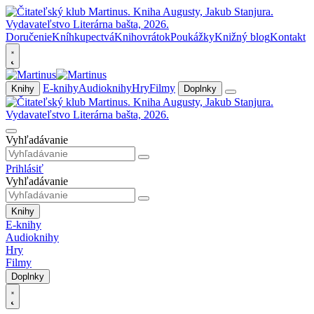
Doručenie
Kníhkupectvá
Knihovrátok
Poukážky
Knižný blog
Kontakt
E-knihy
Audioknihy
Hry
Filmy
Knihy
Doplnky
Vyhľadávanie
Prihlásiť
Vyhľadávanie
Knihy
E-knihy
Audioknihy
Hry
Filmy
Doplnky