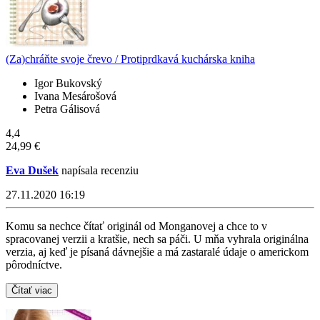
(Za)chráňte svoje črevo / Protiprdkavá kuchárska kniha
Igor Bukovský
Ivana Mesárošová
Petra Gálisová
4,4
24,99 €
Eva Dušek
napísala recenziu
27.11.2020 16:19
Komu sa nechce čítať originál od Monganovej a chce to v
spracovanej verzii a kratšie, nech sa páči. U mňa vyhrala originálna
verzia, aj keď je písaná dávnejšie a má zastaralé údaje o americkom
pôrodníctve.
Čítať viac