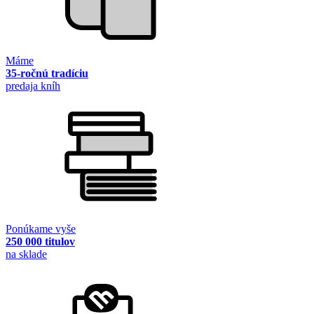
Máme
35-ročnú tradíciu
predaja kníh
Ponúkame vyše
250 000 titulov
na sklade