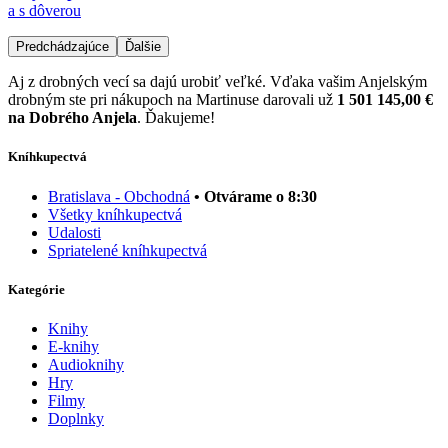
a s dôverou
Predchádzajúce
Ďalšie
Aj z drobných vecí sa dajú urobiť veľké. Vďaka vašim Anjelským
drobným ste pri nákupoch na Martinuse darovali už
1 501 145,00 €
na Dobrého Anjela
. Ďakujeme!
Kníhkupectvá
Bratislava - Obchodná
• Otvárame o 8:30
Všetky kníhkupectvá
Udalosti
Spriatelené kníhkupectvá
Kategórie
Knihy
E-knihy
Audioknihy
Hry
Filmy
Doplnky