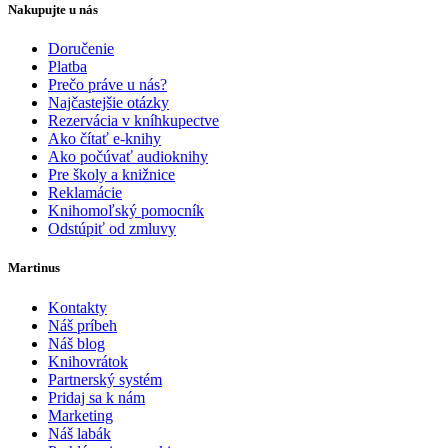
Nakupujte u nás
Doručenie
Platba
Prečo práve u nás?
Najčastejšie otázky
Rezervácia v kníhkupectve
Ako čítať e-knihy
Ako počúvať audioknihy
Pre školy a knižnice
Reklamácie
Knihomoľský pomocník
Odstúpiť od zmluvy
Martinus
Kontakty
Náš príbeh
Náš blog
Knihovrátok
Partnerský systém
Pridaj sa k nám
Marketing
Náš labák