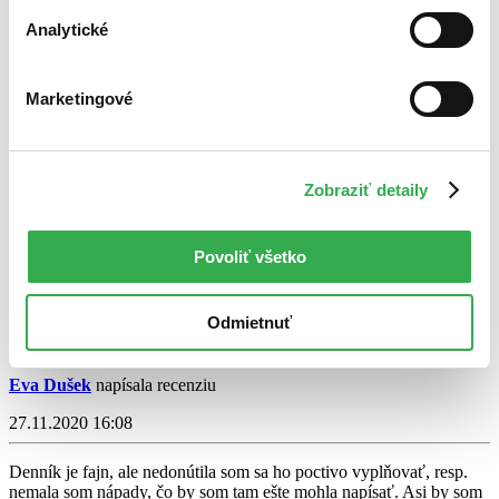
Čítať viac
Analytické
Marketingové
Zobraziť detaily
Ahoj, tati
Povoliť všetko
Mal Peachey
Odmietnuť
4,2
14,60 €
Eva Dušek
napísala recenziu
27.11.2020 16:08
Denník je fajn, ale nedonútila som sa ho poctivo vyplňovať, resp.
nemala som nápady, čo by som tam ešte mohla napísať. Asi by som