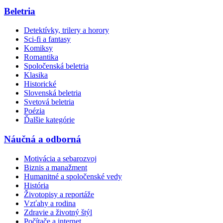
Beletria
Detektívky, trilery a horory
Sci-fi a fantasy
Komiksy
Romantika
Spoločenská beletria
Klasika
Historické
Slovenská beletria
Svetová beletria
Poézia
Ďalšie kategórie
Náučná a odborná
Motivácia a sebarozvoj
Biznis a manažment
Humanitné a spoločenské vedy
História
Životopisy a reportáže
Vzťahy a rodina
Zdravie a životný štýl
Počítače a internet