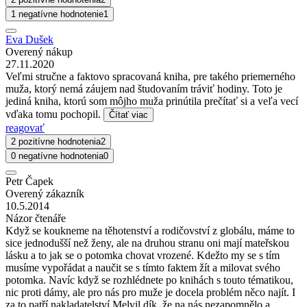
1 negatívne hodnotenie
1
Eva Dušek
Overený nákup
27.11.2020
Veľmi stručne a faktovo spracovaná kniha, pre takého priemerného
muža, ktorý nemá záujem nad študovaním tráviť hodiny. Toto je
jediná kniha, ktorú som môjho muža prinútila prečítať si a veľa vecí
vďaka tomu pochopil.
Čítať viac
reagovať
2 pozitívne hodnotenia
2
0 negatívne hodnotenia
0
Petr Čapek
Overený zákazník
10.5.2014
Názor čtenáře
Když se koukneme na těhotenství a rodičovství z globálu, máme to
sice jednodušší než ženy, ale na druhou stranu oni mají mateřskou
lásku a to jak se o potomka chovat vrozené. Kdežto my se s tím
musíme vypořádat a naučit se s tímto faktem žít a milovat svého
potomka. Navíc když se rozhlédnete po knihách s touto tématikou,
nic proti dámy, ale pro nás pro muže je docela problém něco najít. I
za to patří nakladatelství Melvil dík, že na nás nezapomnělo a