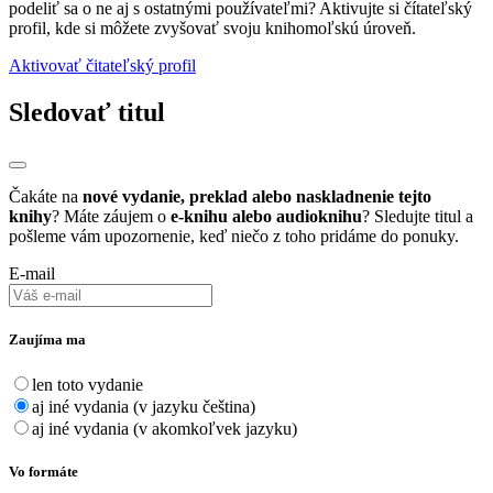
podeliť sa o ne aj s ostatnými používateľmi? Aktivujte si čítateľský
profil, kde si môžete zvyšovať svoju knihomoľskú úroveň.
Aktivovať čitateľský profil
Sledovať titul
Čakáte na
nové vydanie, preklad alebo naskladnenie tejto
knihy
? Máte záujem o
e-knihu alebo audioknihu
? Sledujte titul a
pošleme vám upozornenie, keď niečo z toho pridáme do ponuky.
E-mail
Zaujíma ma
len toto vydanie
aj iné vydania (v jazyku čeština)
aj iné vydania (v akomkoľvek jazyku)
Vo formáte