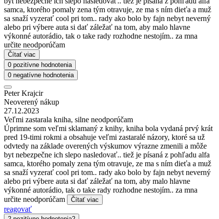
byt nebezpečne ich slepo nasledovať.. tiež je písaná z pohľadu alfa
samca, ktorého pomaly zena tým otravuje, ze ma s ním dieťa a muž
sa snaží vyzerať cool pri tom.. rady ako bolo by fajn nebyt neverný
alebo pri výbere auta si dať záležať na tom, aby malo hlavne
výkonné autorádio, tak o take rady rozhodne nestojím.. za mna
určite neodporúčam
Čítať viac
0 pozitívne hodnotenia
0 negatívne hodnotenia
Peter Krajcir
Neoverený nákup
27.12.2023
Veľmi zastarala kniha, silne neodporúčam
Úprimne som veľmi sklamaný z knihy, kniha bola vydaná prvý krát
pred 19-timi rokmi a obsahuje veľmi zastaralé názory, ktoré sa už
odvtedy na základe overených výskumov výrazne zmenili a môže
byt nebezpečne ich slepo nasledovať.. tiež je písaná z pohľadu alfa
samca, ktorého pomaly zena tým otravuje, ze ma s ním dieťa a muž
sa snaží vyzerať cool pri tom.. rady ako bolo by fajn nebyt neverný
alebo pri výbere auta si dať záležať na tom, aby malo hlavne
výkonné autorádio, tak o take rady rozhodne nestojím.. za mna
určite neodporúčam
Čítať viac
reagovať
2 pozitívne hodnotenia
2