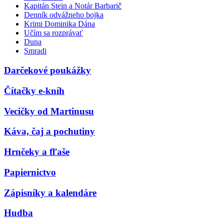
Kapitán Stein a Notár Barbarič
Denník odvážneho bojka
Krimi Dominika Dána
Učím sa rozprávať
Duna
Smradi
Darčekové poukážky
Čítačky e-kníh
Vecičky od Martinusu
Káva, čaj a pochutiny
Hrnčeky a fľaše
Papiernictvo
Zápisníky a kalendáre
Hudba