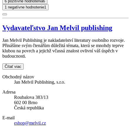
6 pozitívne hodnotenia
6
1 negatívne hodnotenie
1
Vydavateľstvo Jan Melvil publishing
Jan Melvil Publishing je nakladatelství literatury osobního rozvoje.
Přinášíme svým čtenářům důležitá témata, která se mnohdy teprve
klubou na povrch a jejichž včasná znalost ovlivní váš úspěch v
budoucnosti.
Čítať viac
Obchodný názov
Jan Melvil Publishing, s.r.o.
Adresa
Roubalova 383/13
602 00 Brno
Česká republika
E-mail
eshop@melvil.cz