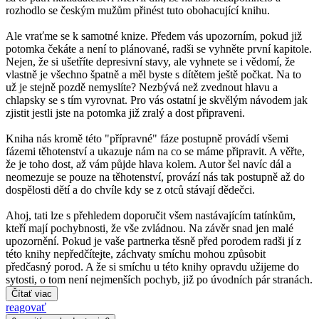
rozhodlo se českým mužům přinést tuto obohacující knihu.
Ale vraťme se k samotné knize. Předem vás upozorním, pokud již
potomka čekáte a není to plánované, radši se vyhněte první kapitole.
Nejen, že si ušetříte depresivní stavy, ale vyhnete se i vědomí, že
vlastně je všechno špatně a měl byste s dítětem ještě počkat. Na to
už je stejně pozdě nemyslíte? Nezbývá než zvednout hlavu a
chlapsky se s tím vyrovnat. Pro vás ostatní je skvělým návodem jak
zjistit jestli jste na potomka již zralý a dost připraveni.
Kniha nás kromě této "přípravné" fáze postupně provádí všemi
fázemi těhotenství a ukazuje nám na co se máme připravit. A věřte,
že je toho dost, až vám půjde hlava kolem. Autor šel navíc dál a
neomezuje se pouze na těhotenství, provází nás tak postupně až do
dospělosti dětí a do chvíle kdy se z otců stávají dědečci.
Ahoj, tati lze s přehledem doporučit všem nastávajícím tatínkům,
kteří mají pochybnosti, že vše zvládnou. Na závěr snad jen malé
upozornění. Pokud je vaše partnerka těsně před porodem radši jí z
této knihy nepředčítejte, záchvaty smíchu mohou způsobit
předčasný porod. A že si smíchu u této knihy opravdu užijeme do
sytosti, o tom není nejmenších pochyb, již po úvodních pár stranách.
Čítať viac
reagovať