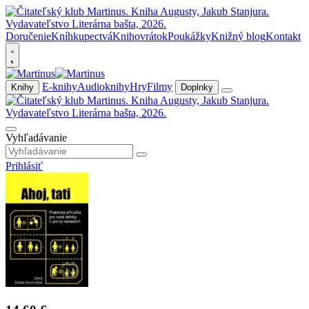
Doručenie
Kníhkupectvá
Knihovrátok
Poukážky
Knižný blog
Kontakt
E-knihy
Audioknihy
Hry
Filmy
Knihy
Doplnky
Vyhľadávanie
Prihlásiť