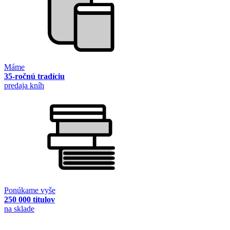
Máme
35-ročnú tradíciu
predaja kníh
Ponúkame vyše
250 000 titulov
na sklade