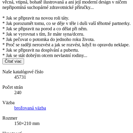
věcná, vtipná, bohatě ilustrovaná a ani její moderní design v ničem
nepřipomíná suchopárné zdravotnické příručky...
* Jak se připravit na novou roli táty.
* Jak porozumět tomu, co se děje v těle i duši vaší těhotné partnerky.
* Jak se připravit na porod a co dělat při něm.
* Jak se vyrovnat s tím, že máte syna/dceru.
* Jak pečovat o potomka do jednoho roku života.
* Proč se raději nerozvést a jak se rozvést, když to opravdu neklape.
* Jak se připravit na dospívání a pubertu.
* Jak se stát dobrým otcem nevlastní rodiny...
Čítať viac
Naše katalógové číslo
45731
Počet strán
240
Väzba
brožovaná väzba
Rozmer
150×210 mm