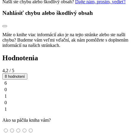
Našli ste chybu alebo škodlivý obsah?
Dajte nám, prosím, vedieť!
Nahlásiť chybu alebo škodlivý obsah
Máte o knihe viac informácií ako je na tejto stránke alebo ste našli
chybu? Budeme vám veľmi vďační, ak nám pomôžete s doplnením
informácií na našich stránkach.
Hodnotenia
4,2
/ 5
8 hodnotení
6
0
1
0
1
Ako sa páčila kniha vám?