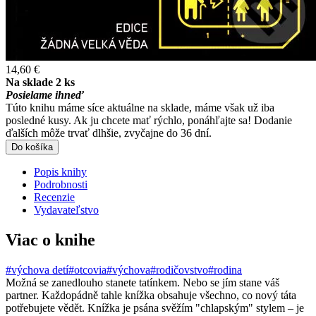
14,60 €
Na sklade 2 ks
Posielame ihneď
Túto knihu máme síce aktuálne na sklade, máme však už iba
posledné kusy. Ak ju chcete mať rýchlo, ponáhľajte sa! Dodanie
ďalších môže trvať dlhšie, zvyčajne do 36 dní.
Do košíka
Popis knihy
Podrobnosti
Recenzie
Vydavateľstvo
Viac o knihe
#výchova detí
#otcovia
#výchova
#rodičovstvo
#rodina
Možná se zanedlouho stanete tatínkem. Nebo se jím stane váš
partner. Každopádně tahle knížka obsahuje všechno, co nový táta
potřebujete vědět. Knížka je psána svěžím "chlapským" stylem – je