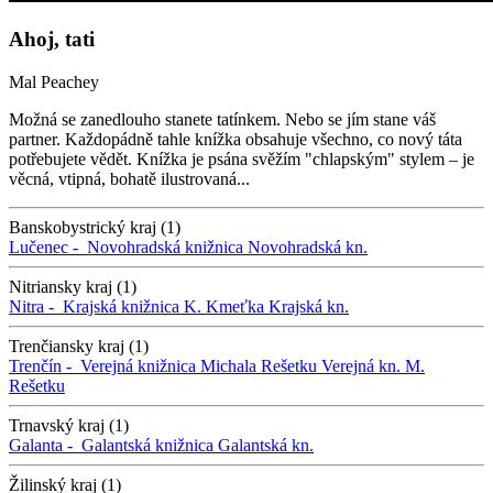
Ahoj, tati
Mal Peachey
Možná se zanedlouho stanete tatínkem. Nebo se jím stane váš
partner. Každopádně tahle knížka obsahuje všechno, co nový táta
potřebujete vědět. Knížka je psána svěžím "chlapským" stylem – je
věcná, vtipná, bohatě ilustrovaná...
Banskobystrický kraj (1)
Lučenec -
Novohradská knižnica
Novohradská kn.
Nitriansky kraj (1)
Nitra -
Krajská knižnica K. Kmeťka
Krajská kn.
Trenčiansky kraj (1)
Trenčín -
Verejná knižnica Michala Rešetku
Verejná kn. M.
Rešetku
Trnavský kraj (1)
Galanta -
Galantská knižnica
Galantská kn.
Žilinský kraj (1)