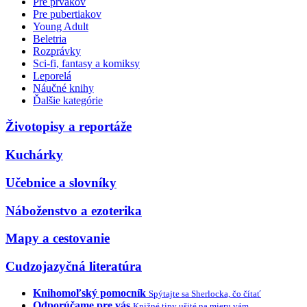
Pre prvákov
Pre pubertiakov
Young Adult
Beletria
Rozprávky
Sci-fi, fantasy a komiksy
Leporelá
Náučné knihy
Ďalšie kategórie
Životopisy a reportáže
Kuchárky
Učebnice a slovníky
Náboženstvo a ezoterika
Mapy a cestovanie
Cudzojazyčná literatúra
Knihomoľský pomocník
Spýtajte sa Sherlocka, čo čítať
Odporúčame pre vás
Knižné tipy ušité na mieru vám