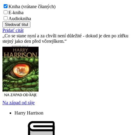
Kniha (vrátane čítaných)
E-kniha
Audiokniha
Sledovať titul
Pridať citát
Co se stane nyní a za chvíli není důležité - dokud je den po zítřku
stejný jako den před včerejškem.
Na západ od ráje
Harry Harrison