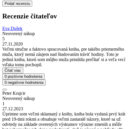
Pridať recenziu
Recenzie čitateľov
Eva Dušek
Neoverený nákup
5
27.11.2020
Veľmi stručne a faktovo spracovaná kniha, pre takého priemerného
muža, ktorý nemá záujem nad študovaním tráviť hodiny. Toto je
jediná kniha, ktorú som môjho muža prinútila prečítať si a veľa vecí
vďaka tomu pochopil.
Čítať viac
0 pozitívne hodnotenia
0 negatívne hodnotenia
Peter Krajcir
Neoverený nákup
1
27.12.2023
Úprimne som veľmi sklamaný z knihy, kniha bola vydaná prvý krát
pred 19-timi rokmi a obsahuje veľmi zastaralé názory, ktoré sa už
odvtedy na základe overených výskumov výrazne zmenili a môže