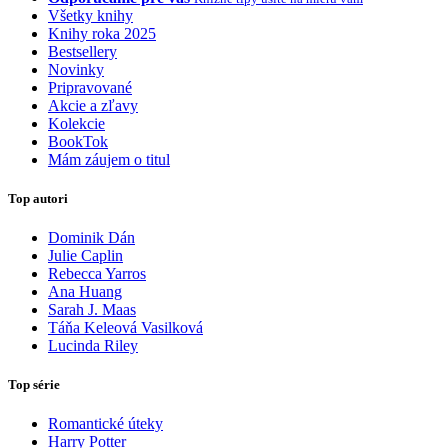
Všetky knihy
Knihy roka 2025
Bestsellery
Novinky
Pripravované
Akcie a zľavy
Kolekcie
BookTok
Mám záujem o titul
Top autori
Dominik Dán
Julie Caplin
Rebecca Yarros
Ana Huang
Sarah J. Maas
Táňa Keleová Vasilková
Lucinda Riley
Top série
Romantické úteky
Harry Potter