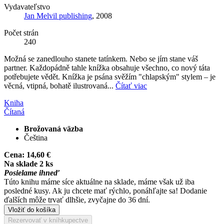
Vydavateľstvo
Jan Melvil publishing
, 2008
Počet strán
240
Možná se zanedlouho stanete tatínkem. Nebo se jím stane váš
partner. Každopádně tahle knížka obsahuje všechno, co nový táta
potřebujete vědět. Knížka je psána svěžím "chlapským" stylem – je
věcná, vtipná, bohatě ilustrovaná...
Čítať viac
Kniha
Čítaná
Brožovaná väzba
Čeština
Cena:
14,60 €
Na sklade 2 ks
Posielame ihneď
Túto knihu máme síce aktuálne na sklade, máme však už iba
posledné kusy. Ak ju chcete mať rýchlo, ponáhľajte sa! Dodanie
ďalších môže trvať dlhšie, zvyčajne do 36 dní.
Vložiť do košíka
Rezervovať v kníhkupectve