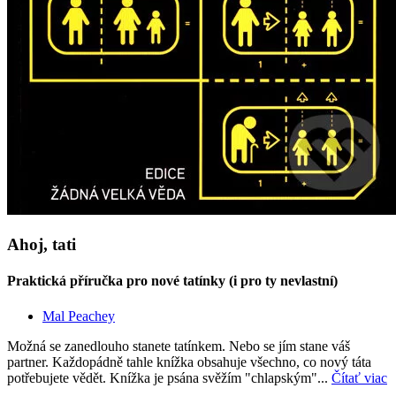
Ahoj, tati
Praktická příručka pro nové tatínky (i pro ty nevlastní)
Mal Peachey
Možná se zanedlouho stanete tatínkem. Nebo se jím stane váš
partner. Každopádně tahle knížka obsahuje všechno, co nový táta
potřebujete vědět. Knížka je psána svěžím "chlapským"...
Čítať viac