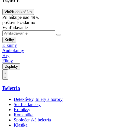
14,60 €
Vložiť do košíka
Pri nákupe nad 49 €
poštovné zadarmo
Vyhľadávanie
Knihy
E-knihy
Audioknihy
Hry
Filmy
Doplnky
Beletria
Detektívky, trilery a horory
Sci-fi a fantasy
Komiksy
Romantika
Spoločenská beletria
Klasika